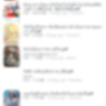
ย้อนเวลากลับมาเกิดใหม่ในวันสิ้นโลกพร้อมมิติส่
วนตัว 1-443 [จบ] - 揍趴长颈鹿.pdf
PDF
499.6 MB
18 days ago
Pandarin
เกิดใหม่อีกครา อี๋เหนียงอย่างข้าเป็นภรรยาขุนนา
ง 1_ST.pdf
PDF
4.9 MB
18 days ago
Pandarin
ฉันไม่ต้องการพร สุจิรัน.pdf
tanmobza@gmail.com
PDF
1.4 MB
27 days ago
Mob K.
รัตติกาลพิรุณสิบสารท_RZ.pdf
decht
PDF
11.5 MB
18 days ago
Pandarin
เธอเป็นผู้รับเหมาอันดับหนึ่งในแกแล็คซี่.pdf
PDF
19.9 MB
18 days ago
Pandarin