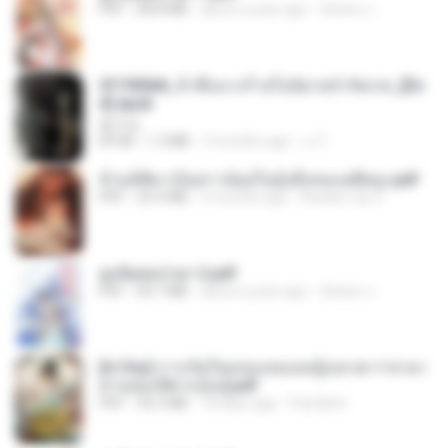
PDF
68.8 MB
about a year ago
ณิชพน แ.
3f1f85b8_ข้าคือนางร้ายในนิยายจำกัดเรท_[En
d].epub
君子生
EPUB
1.3 MB
3 months ago
เจ โ.
ข้ามมิติมาเป็นสาวน้อยในอุ้งมือของอดีตลุง.pdf
PDF
25.4 MB
3 months ago
Reader Lily O.
ฮูหยิuสุดป่วuฯ 2.pdf
PDF
64.7 MB
about a year ago
ณิชพน แ.
[A Chu] การเกิดใหม่ของหมอหญิงเทวดา l ชายา
ท่านอ๋องปีศาจ [จบ].pdf
PDF
35.5 MB
18 days ago
Pandarin