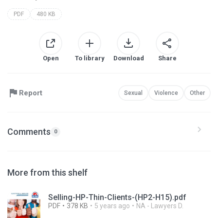
PDF
480 KB
Open
To library
Download
Share
Report
Sexual
Violence
Other
Comments
0
More from this shelf
Selling-HP-Thin-Clients-(HP2-H15).pdf
PDF
378 KB
5 years ago
NA - Lawyers D.