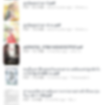
ฮูหยิuสุดป่วuฯ 3.pdf
PDF
65.3 MB
about a year ago
ณิชพน แ.
ฮูหยิuสุดป่วuฯ 4 จบ.pdf
PDF
72.5 MB
about a year ago
ณิชพน แ.
a6994762_9786160043507PDF.pdf
PDF
15.7 MB
3 months ago
อริยา ด.
คนอื่นเขาฝึกยุทธกันแทบตาย แต่ฉันแค่ปลูกผักก็เ
ก่งได้ Ep.0-600 จบ.pdf
PDF
19.0 MB
3 months ago
Theerasak G.
ท่านแม่ทัพ ท่านต้องการภรรยาอย่างข้าถึงจะรุ่งเ
รือง ch 1-100.pdf
PDF
4.4 MB
2 months ago
My J.