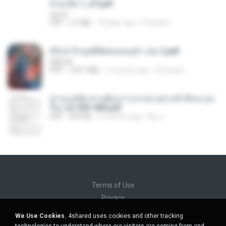
จิ่วฉงจื่อ 1_ST.pdf
decht
PDF
2.7 MB
18 days ago
Pandarin
(Y) ฝ่าวิกฤตพิชิตหอคอยดำ เล่ม 2.pdf
BAILIW
PDF
109.7 MB
2 months ago
Pandarin
ท่านแม่ทัพ ท่านต้องการภรรยาอย่างข้าถึงจะรุ่งเ
รือง ch 553-560.pdf
PDF
493 KB
2 months ago
My J.
Terms of Use
Privacy
Support
We Use Cookies.
4shared uses cookies and other tracking
Do not sell my personal information