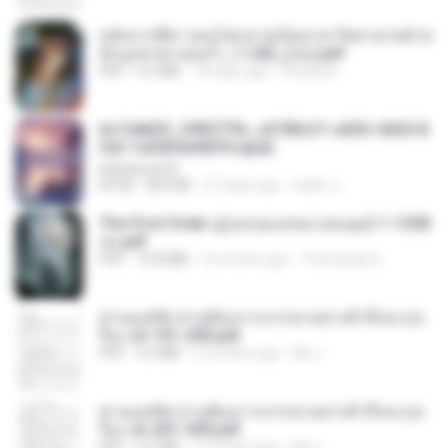
หลังจากพี่สาวคนโตกลายเป็นทาส รัชทายาทตำห
นักบูรพาตาแดงก่ำ_1-242_(จบ).pdf
PDF
9.3 MB
18 days ago
Pandarin
6c7c8d33_3f85779c_e3783cf1-e033-4265-8
fe2-1e23b5a9dff0.epub
littlebbear96
EPUB
804 KB
27 days ago
ทอฝัน ม.
The First Order สู่รุ่งอรุณแห่งมวลมนุษย์ 1-1328
จบ.pdf
PDF
72.8 MB
3 months ago
Theerasak G.
ท่านแม่ทัพ ท่านต้องการภรรยาอย่างข้าถึงจะรุ่งเ
รือง ch 101-200.pdf
PDF
5.4 MB
2 months ago
My J.
ท่านแม่ทัพ ท่านต้องการภรรยาอย่างข้าถึงจะรุ่งเ
รือง ch 201-300.pdf
PDF
6.5 MB
2 months ago
My J.