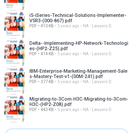
i5-iSeries-Technical-Solutions-Implementer-
V5R3-(000-867).pdf
PDF
413 KB
5 years ago
NA - Lawyers D.
Delta--Implementing-HP-Network-Technologi
es-(HP2-Z25).pdf
PDF
414 KB
5 years ago
NA - Lawyers D.
IBM-Enterprise-Marketing-Management-Sale
s-Mastery-Test-v1-(00M-241).pdf
PDF
377 KB
5 years ago
NA - Lawyers D.
Migrating-to-3Com-H3C-Migrating-to-3Com-
H3C-(HP2-Z08).pdf
PDF
443 KB
5 years ago
NA - Lawyers D.