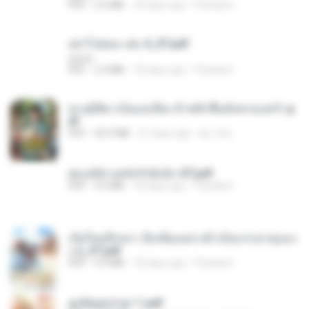
PDF
2.5 MB
18 days ago
Pandarin
อย่าไปยอม เล่ม 4_ST.pdf
decht
PDF
2.4 MB
18 days ago
Pandarin
ทะลุมิติมาเป็นแม่เลี้ยง ข้าพลิกฟื้นทั้งครอบครัว.p
df
PDF
42.5 MB
21 days ago
kp_fha
ฮ่องเต้ช่างคลั่งรักยิ่งนัก-ST.pdf
PDF
9.0 MB
18 days ago
Pandarin
เกิดใหม่อีกครา อี๋เหนียงอย่างข้าเป็นภรรยาขุนนา
ง 2_ST.pdf
PDF
4.9 MB
18 days ago
Pandarin
ฮูหยิuสุดป่วuฯ 1.pdf