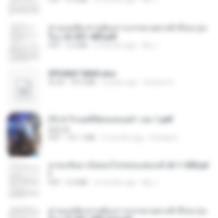
ท่านแม่ทัพ ท่านต้องการภรรยาอย่างข้าถึงจะรุ่งเ
รือง ch 301-400.pdf
PDF
5.2 MB
2 months ago
My J.
SPIUNAT MAVI.xlsx
XLSX
99.4 MB
2 years ago
Susann S.
(Y) ฝ่าวิกฤตพิชิตหอคอยดำ เล่ม 1.pdf
BAILIW
PDF
101.1 MB
2 months ago
Pandarin
หวนกลับมาเป็นคนโปรดของฮ่องเต้ ch 1-200.pd
f
PDF
6.4 MB
2 months ago
My J.
ท่านแม่ทัพ ท่านต้องการภรรยาอย่างข้าถึงจะรุ่งเ