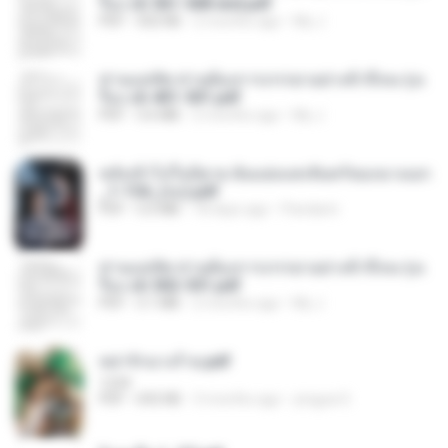
รือง ch 561-568 end.pdf
PDF
502 KB
2 months ago
My J.
ท่านแม่ทัพ ท่านต้องการภรรยาอย่างข้าถึงจะรุ่งเ
รือง ch 401-501.pdf
PDF
3.6 MB
2 months ago
My J.
หลังเข้าไปในนิยาย ฉันแย่งแสงจันทร์ของนางเอก
_1-154_(จบ).pdf
PDF
5.6 MB
18 days ago
Pandarin
ท่านแม่ทัพ ท่านต้องการภรรยาอย่างข้าถึงจะรุ่งเ
รือง ch 502-551.pdf
PDF
3.1 MB
2 months ago
My J.
หย่ารักนางร้าย.pdf
1234
PDF
692 KB
3 months ago
yingyai S.