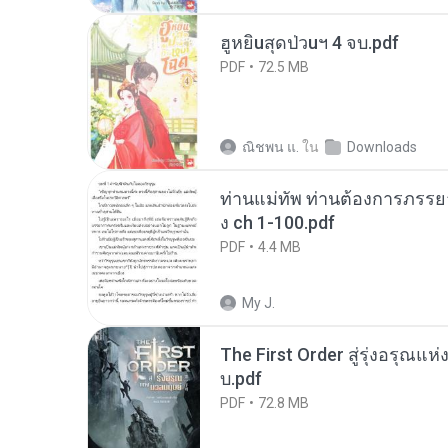
ฮูหยิuสุดป่วuฯ 4 จบ.pdf
PDF
72.5 MB
ณิชพน แ.
ใน
Downloads
ท่านแม่ทัพ ท่านต้องการภรรยาอ
ง ch 1-100.pdf
PDF
4.4 MB
My J.
The First Order สู่รุ่งอรุณแห
บ.pdf
PDF
72.8 MB