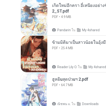
เกิดใหม่อีกครา อี๋เหนียงอย่า
2_ST.pdf
PDF
4.9 MB
Pandarin
ใน
My 4shared
ข้ามมิติมาเป็นสาวน้อยในอุ้งม
PDF
25.4 MB
Reader Lily O.
ใน
My 4shared
ฮูหยิuสุดป่วuฯ 2.pdf
PDF
64.7 MB
ณิชพน แ.
ใน
Downloads