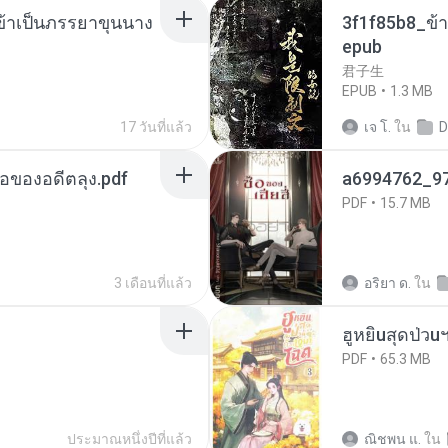
งข้าเป็นภรรยาขุนนาง
3f1f85b8_ข้า
epub
君子生
EPUB
1.3 MB
17 วันที่แล้ว
เจ โ.
ใน
D
ือของอดีตลุง.pdf
a6994762_9
PDF
15.7 MB
3 เดือนที่แล้ว
อริยา ด.
ใน
ฮูหยิuสุดป่วu
PDF
65.3 MB
ประมาณหนึ่งปีที่แล้ว
ณิชพน แ.
ใน