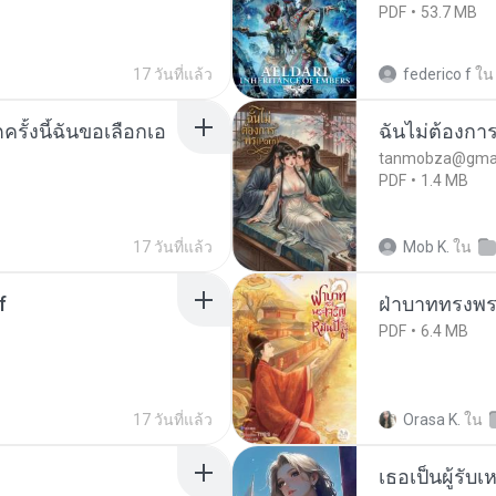
PDF
53.7 MB
17 วันที่แล้ว
federico f
ใน
ครั้งนี้ฉันขอเลือกเอ
ฉันไม่ต้องการ
tanmobza@gmai
PDF
1.4 MB
17 วันที่แล้ว
Mob K.
ใน
f
ฝ่าบาททรงพระ
PDF
6.4 MB
17 วันที่แล้ว
Orasa K.
ใน
เธอเป็นผู้รับ