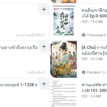
คนอื่นเขาฝึกย
งได้ Ep.0-600
PDF
19.0 MB
ประมาณหนึ่งปีที่แล้ว
Theerasak G.
ย่างข้าถึงจะรุ่งเรือ
[A Chu] การเ
นอ๋องปีศาจ [จ
PDF
35.5 MB
2 เดือนที่แล้ว
Pandarin
ใน
่งมวลมนุษย์ 1-1328 จ
ท่านแม่ทัพ ท่
ง ch 101-200
PDF
5.4 MB