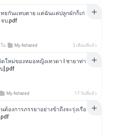
ุทธกันแทบตาย แต่ฉันแค่ปลูกผักก็เก่
 จบ.pdf
ใน
My 4shared
3 เดือนที่แล้ว
กิดใหม่ของหมอหญิงเทวดา l ชายาท่า
บ].pdf
My 4shared
17 วันที่แล้ว
านต้องการภรรยาอย่างข้าถึงจะรุ่งเรือ
.pdf