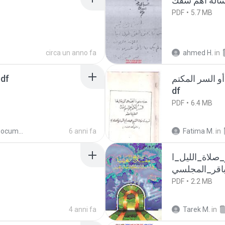
PDF
5.7 MB
circa un anno fa
ahmed H.
in
و السر المكتم
فائدة باطن اه.pdf
df
PDF
6.4 MB
WhatsApp Documents
6 anni fa
Fatima M.
in
صلاة_الليل_ا
PDF
2.2 MB
4 anni fa
Tarek M.
in