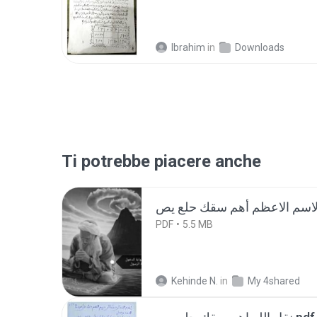
Ibrahim
in
Downloads
Ti potrebbe piacere anche
PDF
5.5 MB
Kehinde N.
in
My 4shared