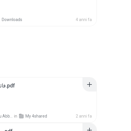
Downloads
4 anni fa
فائدةاسم الاعظم.pdf
Mouhamadou Abba A.
in
My 4shared
2 anni fa