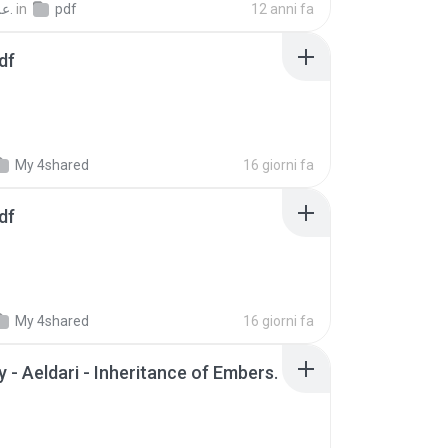
على بن شعبان ع.
in
pdf
12 anni fa
df
My 4shared
16 giorni fa
df
My 4shared
16 giorni fa
 - Aeldari - Inheritance of Embers.