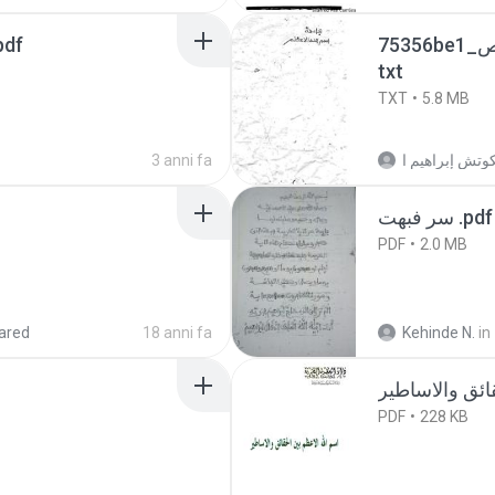
pdf
75356be1_اسم_الله_الأعظم_اهم_سفك_خلع_يص.
txt
TXT
5.8 MB
3 anni fa
سر فبهت .pdf
PDF
2.0 MB
ared
18 anni fa
Kehinde N.
in
PDF
228 KB