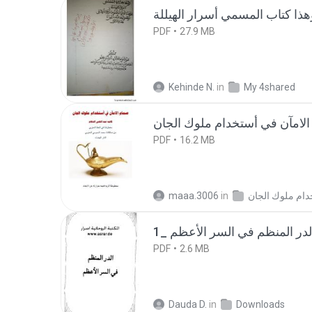
PDF
27.9 MB
Kehinde N.
in
My 4shared
PDF
16.2 MB
maaa.3006
in
PDF
2.6 MB
Dauda D.
in
Downloads