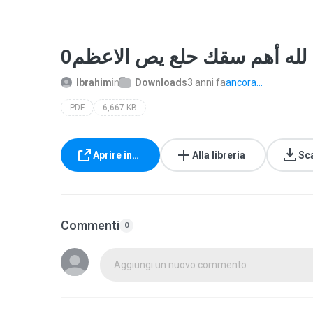
Ibrahim
in
Downloads
3 anni fa
ancora...
PDF
6,667 KB
Aprire in…
Alla libreria
Sc
Commenti
0
Aggiungi un nuovo commento