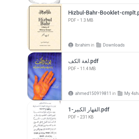
Hizbul-Bahr-Booklet-cmplt.
PDF
1.3 MB
Ibrahim
in
Downloads
لغة الكف.pdf
PDF
11.4 MB
ahmed150919811
in
My 4sh
القهار الكبير-1.pdf
PDF
231 KB