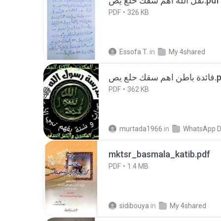
نقل الله اهم سقك حلع يص.pdf
PDF
326 KB
Essofa T.
in
My 4shared
م سقك حلع يص
PDF
362 KB
murtada1966
in
mktsr_basmala_katib.pdf
PDF
1.4 MB
sidibouya
in
My 4shared