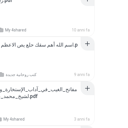
رسالة اهم سقك.pdf
My 4shared
10 anni fa
اسم الله أهم سقك حلع يص الاعظم أ.p
كتب روحانية جديدة
9 anni fa
مفاتح_الغيب_في_آداب_الإستخارة_و_
لشيخ_محمد_باقر_المجلسي.pdf
My 4shared
3 anni fa