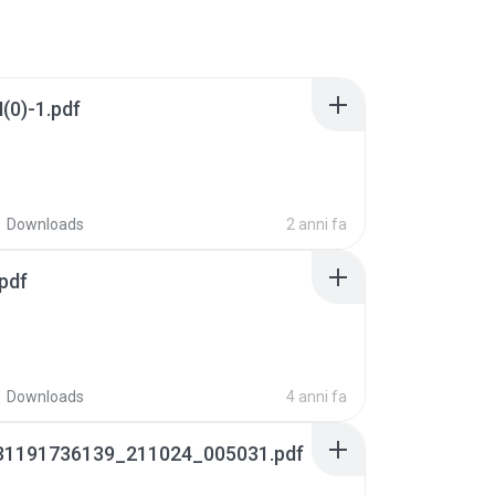
ATIH(0)-1.pdf
Downloads
2 anni fa
دلائل الخي.pdf
Downloads
4 anni fa
31191736139_211024_005031.pdf