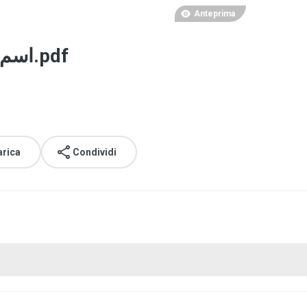
Anteprima
اسم لله أهم سقك حلع يص الاعظم0.pdf
arica
Condividi