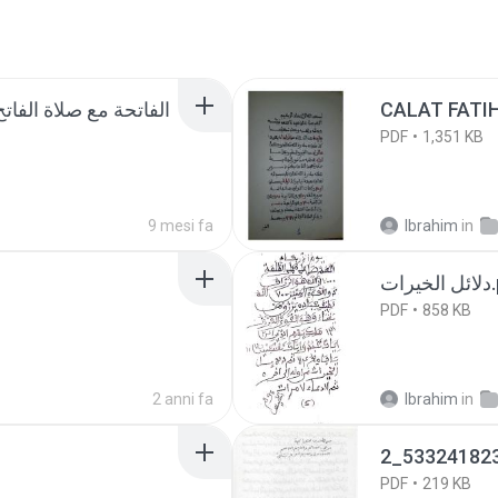
CALAT F
PDF
1,351 KB
9 mesi fa
Ibrahim
in
رات
PDF
858 KB
2 anni fa
Ibrahim
in
2_53324182
PDF
219 KB