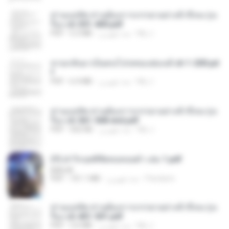
ท่านแม่ทัพ ท่านต้องการภรรยาอย่างข้าถึงจะรุ่งเ
รือง ch 301-400.pdf
My J.
منذ شهرين
5.2 MB
PDF
หวนกลับมาเป็นคนโปรดของฮ่องเต้ ch 1-200.pd
f
My J.
منذ شهرين
6.4 MB
PDF
ท่านแม่ทัพ ท่านต้องการภรรยาอย่างข้าถึงจะรุ่งเ
รือง ch 561-568 end.pdf
My J.
منذ شهرين
502 KB
PDF
(Y) ฝ่าวิกฤตพิชิตหอคอยดำ เล่ม 1.pdf
BAILIW
Pandarin
منذ شهرين
101.1 MB
PDF
ท่านแม่ทัพ ท่านต้องการภรรยาอย่างข้าถึงจะรุ่งเ
รือง ch 401-501.pdf
My J.
منذ شهرين
3.6 MB
PDF