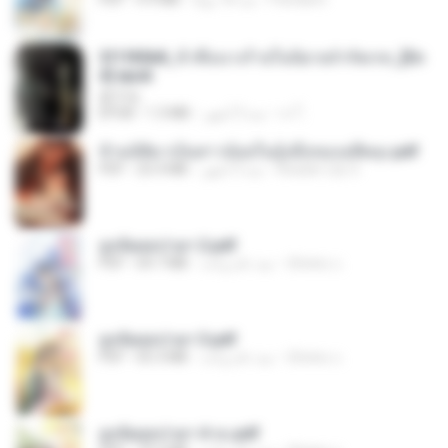
3f1f85b8_ข้าคือนางร้ายในนิยายจำกัดเรท_[En
d].epub
君子生
เจ โ.
منذ 3 أشهر
1.3 MB
EPUB
ข้ามมิติมาเป็นสาวน้อยในอุ้งมือของอดีตลุง.pdf
Reader Lily O.
منذ 3 أشهر
25.4 MB
PDF
ฮูหยิuสุดป่วuฯ 2.pdf
ณิชพน แ.
منذ عام واحد
64.7 MB
PDF
ฮูหยิuสุดป่วuฯ 3.pdf
ณิชพน แ.
منذ عام واحد
65.3 MB
PDF
ฮูหยิuสุดป่วuฯ 4 จบ.pdf