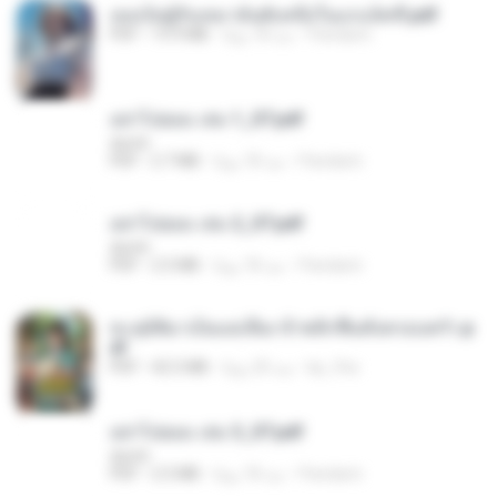
เธอเป็นผู้รับเหมาอันดับหนึ่งในแกแล็คซี่.pdf
Pandarin
منذ 18 يومًا
19.9 MB
PDF
อย่าไปยอม เล่ม 1_ST.pdf
decht
Pandarin
منذ 18 يومًا
2.7 MB
PDF
อย่าไปยอม เล่ม 2_ST.pdf
decht
Pandarin
منذ 18 يومًا
2.5 MB
PDF
ทะลุมิติมาเป็นแม่เลี้ยง ข้าพลิกฟื้นทั้งครอบครัว.p
df
kp_fha
منذ 20 يومًا
42.5 MB
PDF
อย่าไปยอม เล่ม 3_ST.pdf
decht
Pandarin
منذ 18 يومًا
2.5 MB
PDF