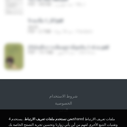
My J.
منذ شهرين
493 KB
PDF
จิ่วฉงจื่อ 1_ST.pdf
decht
Pandarin
منذ 18 يومًا
2.7 MB
PDF
(Y)บันทึกการเลี้ยงดูสามียุคหิน 1-4 จบ.pdf
เลิฟ รักนะ
منذ 4 أشهر
19.7 MB
PDF
شروط الاستخدام
الخصوصية
الدعم
لا تبيع معلوماتي الشخصية
نحن نستخدم ملفات تعريف الارتباط.
يستخدم 4shared ملفات تعريف الارتباط
لا تشارك معلوماتي الشخصية
وتقنيات التتبع الأخرى لفهم من أين يأتي زوارنا وتحسين تجربة التصفح الخاصة بك