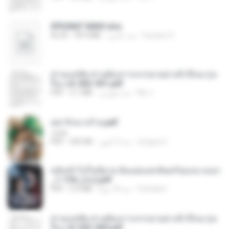
SPIUNAT MAVI.xlsx
Susann S.
منذ عامين
99.4 MB
XLSX
ท่านแม่ทัพ ท่านต้องการภรรยาอย่างข้าถึงจะรุ่งเ
รือง ch 502-551.pdf
My J.
منذ شهرين
3.1 MB
PDF
หย่ารักนางร้าย.pdf
1234
yingyai S.
منذ 3 أشهر
692 KB
PDF
หลังเข้าไปในนิยาย ฉันแย่งแสงจันทร์ของนางเอก
_1-154_(จบ).pdf
Pandarin
منذ 18 يومًا
5.6 MB
PDF
ท่านแม่ทัพ ท่านต้องการภรรยาอย่างข้าถึงจะรุ่งเ
รือง ch 553-560.pdf