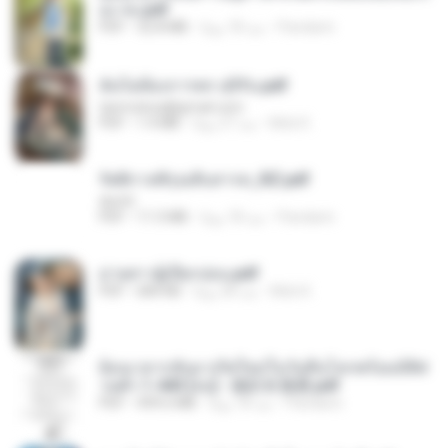
อง จบ.pdf
Pandarin
منذ 18 يومًا
32.8 MB
PDF
ฉันไม่ต้องการพร สุจิรัน.pdf
tanmobza@gmail.com
Mob K.
منذ 27 يومًا
1.4 MB
PDF
รัตติกาลพิรุณสิบสารท_RZ.pdf
decht
Pandarin
منذ 18 يومًا
11.5 MB
PDF
ม่ายสาวผู้เปียกปอน.pdf
Mob K.
منذ 28 يومًا
684 KB
PDF
ย้อนเวลากลับมาเกิดใหม่ในวันสิ้นโลกพร้อมมิติส่
วนตัว 1-443 [จบ] - 揍趴长颈鹿.pdf
Pandarin
منذ 18 يومًا
499.6 MB
PDF