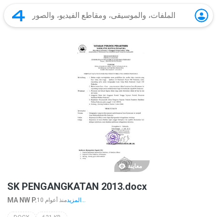
معاينة
SK PENGANGKATAN 2013.docx
MA NW P.
المزيد...
10 منذ أعوام