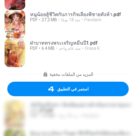
หนูน้อยสู้ชีวิตกับภารกิจเลี้ยงพี่ชายทั้งห้า.pdf
Pandarin
منذ 18 يومًا
27.2 MB
PDF
ฝ่าบาททรงพระเจริญหมื่นปี1.pdf
Orasa K.
منذ عام واحد
6.4 MB
PDF
المزيد من الملفات مخفية
استمر في التطبيق
เกิดใหม่อีกครา อี๋เหนียงอย่างข้าเป็นภรรยาขุนนา
ง 1_ST.pdf
Pandarin
منذ 18 يومًا
4.9 MB
PDF
ย้อนเวลากลับมาในยุค 70 ชีวิตครั้งนี้ฉันขอเลือกเ