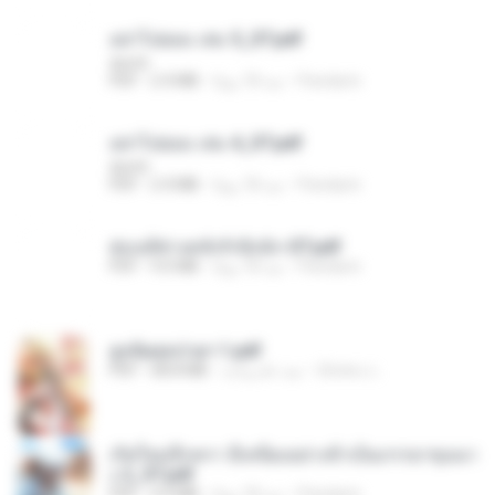
อย่าไปยอม เล่ม 5_ST.pdf
decht
Pandarin
منذ 18 يومًا
2.4 MB
PDF
อย่าไปยอม เล่ม 4_ST.pdf
decht
Pandarin
منذ 18 يومًا
2.4 MB
PDF
ฮ่องเต้ช่างคลั่งรักยิ่งนัก-ST.pdf
Pandarin
منذ 18 يومًا
9.0 MB
PDF
ฮูหยิuสุดป่วuฯ 1.pdf
ณิชพน แ.
منذ عام واحد
68.8 MB
PDF
เกิดใหม่อีกครา อี๋เหนียงอย่างข้าเป็นภรรยาขุนนา
ง 2_ST.pdf
Pandarin
منذ 18 يومًا
4.9 MB
PDF