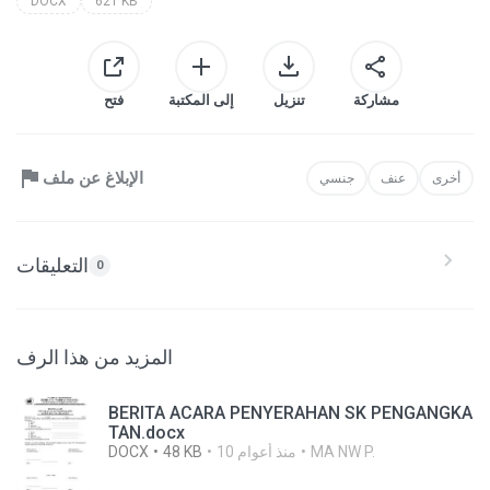
DOCX
621 KB
مشاركة
تنزيل
إلى المكتبة
فتح
الإبلاغ عن ملف
أخرى
عنف
جنسي
التعليقات
0
المزيد من هذا الرف
BERITA ACARA PENYERAHAN SK PENGANGKA
TAN.docx
MA NW P.
10 منذ أعوام
48 KB
DOCX