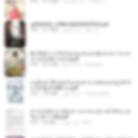
ณิชพน แ.
منذ عام واحد
72.5 MB
PDF
a6994762_9786160043507PDF.pdf
อริยา ด.
منذ 3 أشهر
15.7 MB
PDF
[A Chu] การเกิดใหม่ของหมอหญิงเทวดา l ชายา
ท่านอ๋องปีศาจ [จบ].pdf
Pandarin
منذ 18 يومًا
35.5 MB
PDF
คนอื่นเขาฝึกยุทธกันแทบตาย แต่ฉันแค่ปลูกผักก็เ
ก่งได้ Ep.0-600 จบ.pdf
Theerasak G.
منذ 3 أشهر
19.0 MB
PDF
ท่านแม่ทัพ ท่านต้องการภรรยาอย่างข้าถึงจะรุ่งเ
รือง ch 1-100.pdf
My J.
منذ شهرين
4.4 MB
PDF