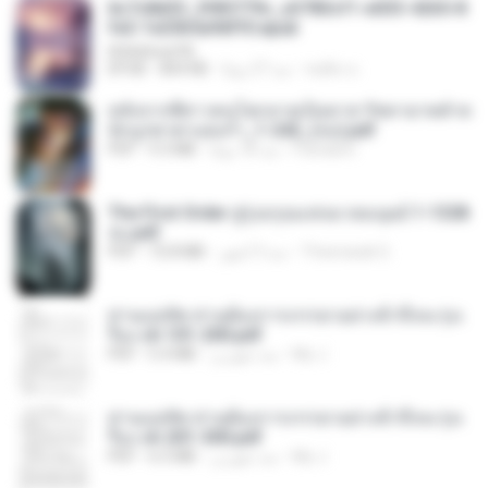
6c7c8d33_3f85779c_e3783cf1-e033-4265-8
fe2-1e23b5a9dff0.epub
littlebbear96
ทอฝัน ม.
منذ 27 يومًا
804 KB
EPUB
หลังจากพี่สาวคนโตกลายเป็นทาส รัชทายาทตำห
นักบูรพาตาแดงก่ำ_1-242_(จบ).pdf
Pandarin
منذ 18 يومًا
9.3 MB
PDF
The First Order สู่รุ่งอรุณแห่งมวลมนุษย์ 1-1328
จบ.pdf
Theerasak G.
منذ 3 أشهر
72.8 MB
PDF
ท่านแม่ทัพ ท่านต้องการภรรยาอย่างข้าถึงจะรุ่งเ
รือง ch 101-200.pdf
My J.
منذ شهرين
5.4 MB
PDF
ท่านแม่ทัพ ท่านต้องการภรรยาอย่างข้าถึงจะรุ่งเ
รือง ch 201-300.pdf
My J.
منذ شهرين
6.5 MB
PDF