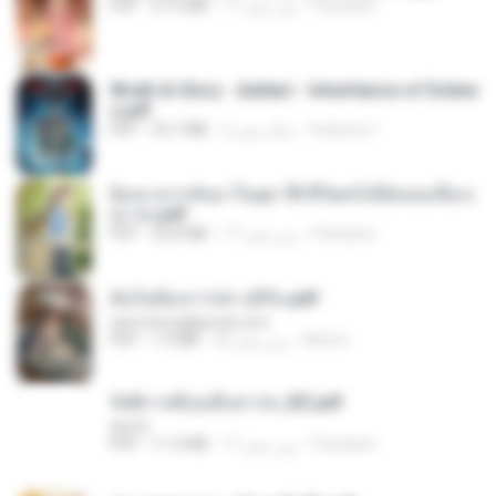
Pandarin
17 روز پیش
27.2 MB
PDF
Wrath & Glory - Aeldari - Inheritance of Ember
s.pdf
federico f
2 سال پیش
53.7 MB
PDF
ย้อนเวลากลับมาในยุค 70 ชีวิตครั้งนี้ฉันขอเลือกเ
อง จบ.pdf
Pandarin
17 روز پیش
32.8 MB
PDF
ฉันไม่ต้องการพร สุจิรัน.pdf
tanmobza@gmail.com
Mob K.
26 روز پیش
1.4 MB
PDF
รัตติกาลพิรุณสิบสารท_RZ.pdf
decht
Pandarin
17 روز پیش
11.5 MB
PDF