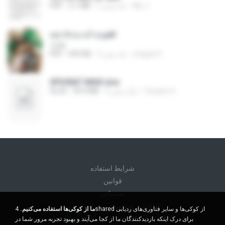
My J.
2 ماه پیش
3.1 MB
PDF
หย่ารักนางร้าย.pdf
1234
yingyai S.
3 ماه پیش
692 KB
PDF
SPIUNAT MAVI.xlsx
Susann S.
2 سال پیش
99.4 MB
XLSX
شرايط استفاده
قوانين
پشتیبانی
اطلاعات شخصی من را نفروشید
ما از کوکی‌ها استفاده می‌کنیم.
4shared از کوکی‌ها و سایر فناوری‌های ردیابی
اطلاعات شخصی من را به اشتراک نگذارید
برای درک اینکه بازدیدکنندگان ما از کجا می‌آیند و بهبود تجربه مرور شما در