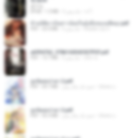
君子生
เจ โ.
3 ماه پیش
1.3 MB
EPUB
ข้ามมิติมาเป็นสาวน้อยในอุ้งมือของอดีตลุง.pdf
Reader Lily O.
3 ماه پیش
25.4 MB
PDF
a6994762_9786160043507PDF.pdf
อริยา ด.
3 ماه پیش
15.7 MB
PDF
ฮูหยิuสุดป่วuฯ 2.pdf
ณิชพน แ.
حدود یک سال پیش
64.7 MB
PDF
ฮูหยิuสุดป่วuฯ 3.pdf
ณิชพน แ.
حدود یک سال پیش
65.3 MB
PDF