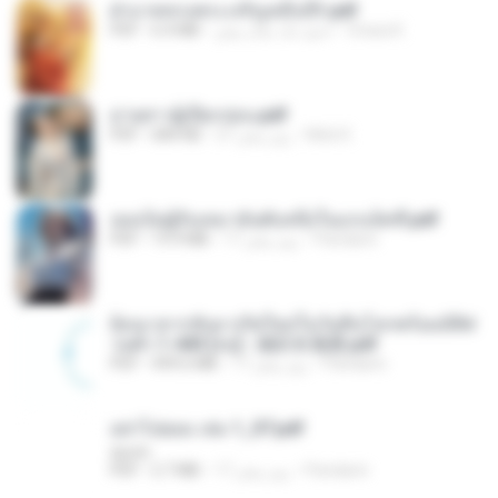
ฝ่าบาททรงพระเจริญหมื่นปี1.pdf
Orasa K.
حدود یک سال پیش
6.4 MB
PDF
ม่ายสาวผู้เปียกปอน.pdf
Mob K.
27 روز پیش
684 KB
PDF
เธอเป็นผู้รับเหมาอันดับหนึ่งในแกแล็คซี่.pdf
Pandarin
17 روز پیش
19.9 MB
PDF
ย้อนเวลากลับมาเกิดใหม่ในวันสิ้นโลกพร้อมมิติส่
วนตัว 1-443 [จบ] - 揍趴长颈鹿.pdf
Pandarin
17 روز پیش
499.6 MB
PDF
อย่าไปยอม เล่ม 1_ST.pdf
decht
Pandarin
17 روز پیش
2.7 MB
PDF