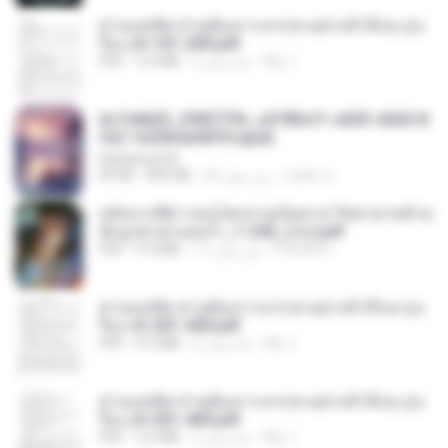
ท่านแม่ทัพ ท่านต้องการภรรยาอย่างข้าถึงจะรุ่งเ
รือง ch 101-200.pdf
My J.
2 ماه پیش
5.4 MB
PDF
6c7c8d33_3f85779c_e3783cf1-e033-4265-8
fe2-1e23b5a9dff0.epub
littlebbear96
ทอฝัน ม.
26 روز پیش
804 KB
EPUB
หลังจากพี่สาวคนโตกลายเป็นทาส รัชทายาทตำห
นักบูรพาตาแดงก่ำ_1-242_(จบ).pdf
Pandarin
17 روز پیش
9.3 MB
PDF
ท่านแม่ทัพ ท่านต้องการภรรยาอย่างข้าถึงจะรุ่งเ
รือง ch 201-300.pdf
My J.
2 ماه پیش
6.5 MB
PDF
ท่านแม่ทัพ ท่านต้องการภรรยาอย่างข้าถึงจะรุ่งเ
รือง ch 301-400.pdf
My J.
2 ماه پیش
5.2 MB
PDF