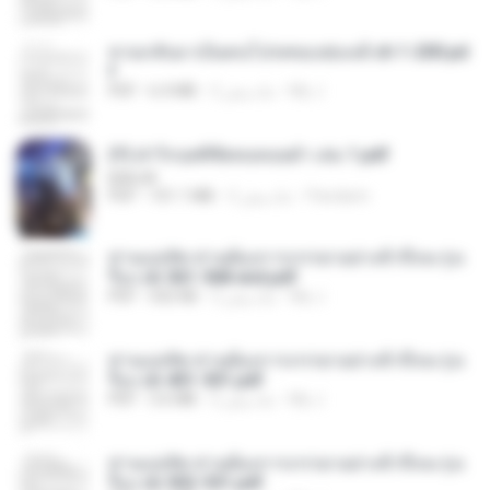
หวนกลับมาเป็นคนโปรดของฮ่องเต้ ch 1-200.pd
f
My J.
2 ماه پیش
6.4 MB
PDF
(Y) ฝ่าวิกฤตพิชิตหอคอยดำ เล่ม 1.pdf
BAILIW
Pandarin
2 ماه پیش
101.1 MB
PDF
ท่านแม่ทัพ ท่านต้องการภรรยาอย่างข้าถึงจะรุ่งเ
รือง ch 561-568 end.pdf
My J.
2 ماه پیش
502 KB
PDF
ท่านแม่ทัพ ท่านต้องการภรรยาอย่างข้าถึงจะรุ่งเ
รือง ch 401-501.pdf
My J.
2 ماه پیش
3.6 MB
PDF
ท่านแม่ทัพ ท่านต้องการภรรยาอย่างข้าถึงจะรุ่งเ
รือง ch 502-551.pdf