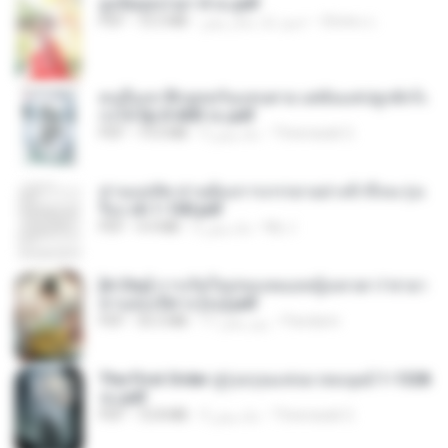
ฮูหยิuสุดป่วuฯ 4 จบ.pdf
ณิชพน แ.
حدود یک سال پیش
72.5 MB
PDF
คนอื่นเขาฝึกยุทธกันแทบตาย แต่ฉันแค่ปลูกผักก็เ
ก่งได้ Ep.0-600 จบ.pdf
Theerasak G.
3 ماه پیش
19.0 MB
PDF
ท่านแม่ทัพ ท่านต้องการภรรยาอย่างข้าถึงจะรุ่งเ
รือง ch 1-100.pdf
My J.
2 ماه پیش
4.4 MB
PDF
[A Chu] การเกิดใหม่ของหมอหญิงเทวดา l ชายา
ท่านอ๋องปีศาจ [จบ].pdf
Pandarin
17 روز پیش
35.5 MB
PDF
The First Order สู่รุ่งอรุณแห่งมวลมนุษย์ 1-1328
จบ.pdf
Theerasak G.
3 ماه پیش
72.8 MB
PDF