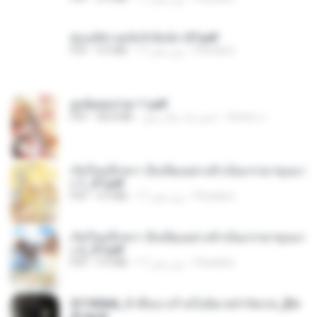
ฮ่องเต้ช่างคลั่งรักยิ่งนัก-ST.pdf
Pandarin
17 روز پیش
9.0 MB
PDF
ฮูหยิuสุดป่วuฯ 1.pdf
ณิชพน แ.
حدود یک سال پیش
68.8 MB
PDF
เกิดใหม่อีกครา อี๋เหนียงอย่างข้าเป็นภรรยาขุนนา
ง 1_ST.pdf
Pandarin
17 روز پیش
4.9 MB
PDF
เกิดใหม่อีกครา อี๋เหนียงอย่างข้าเป็นภรรยาขุนนา
ง 2_ST.pdf
Pandarin
17 روز پیش
4.9 MB
PDF
3f1f85b8_ข้าคือนางร้ายในนิยายจำกัดเรท_[En
d].epub