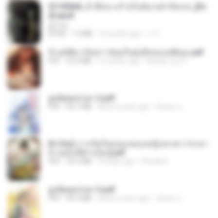
3f1f85b8_ข้าคือนางร้ายในนิยายจำกัดเรท_[En
d].epub
君子生
EPUB
1.3 MB
3 months ago
เจ โ.
ข้ามมิติมาเป็นสาวน้อยในอุ้งมือของอดีตลุง.pdf
PDF
25.4 MB
3 months ago
Reader Lily O.
ฮูหยิuสุดป่วuฯ 2.pdf
PDF
64.7 MB
about a year ago
ณิชพน แ.
[A Chu] การเกิดใหม่ของหมอหญิงเทวดา l ชายา
ท่านอ๋องปีศาจ [จบ].pdf
PDF
35.5 MB
18 days ago
Pandarin
ฮูหยิuสุดป่วuฯ 3.pdf
PDF
65.3 MB
about a year ago
ณิชพน แ.