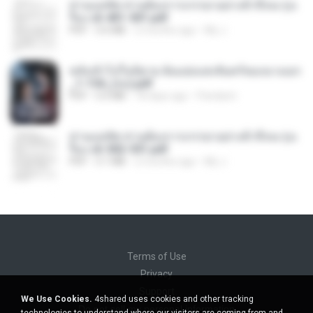
ท่านแม่ทัพ ท่านต้องการภรรยาอย่างข้าถึงจะรุ่งเ
รือง ch 401-501.pdf
PDF
3.6 MB
2 months ago
My J.
หลังเข้าไปในนิยาย ฉันแย่งแสงจันทร์ของนางเอก
_1-154_(จบ).pdf
PDF
5.6 MB
18 days ago
Pandarin
ท่านแม่ทัพ ท่านต้องการภรรยาอย่างข้าถึงจะรุ่งเ
รือง ch 502-551.pdf
PDF
3.1 MB
2 months ago
My J.
Terms of Use
Privacy
Support
We Use Cookies.
4shared uses cookies and other tracking
Do not sell my personal information