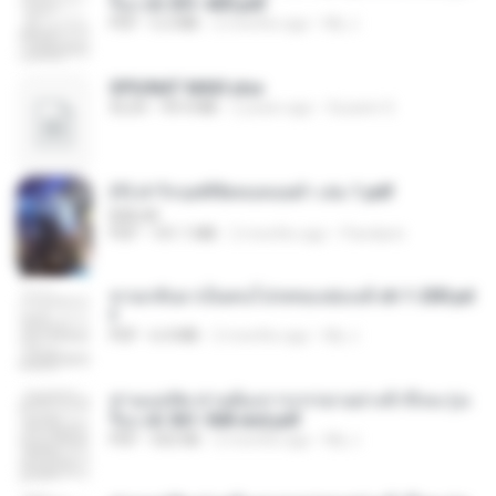
รือง ch 301-400.pdf
PDF
5.2 MB
2 months ago
My J.
SPIUNAT MAVI.xlsx
XLSX
99.4 MB
2 years ago
Susann S.
(Y) ฝ่าวิกฤตพิชิตหอคอยดำ เล่ม 1.pdf
BAILIW
PDF
101.1 MB
2 months ago
Pandarin
หวนกลับมาเป็นคนโปรดของฮ่องเต้ ch 1-200.pd
f
PDF
6.4 MB
2 months ago
My J.
ท่านแม่ทัพ ท่านต้องการภรรยาอย่างข้าถึงจะรุ่งเ
รือง ch 561-568 end.pdf
PDF
502 KB
2 months ago
My J.