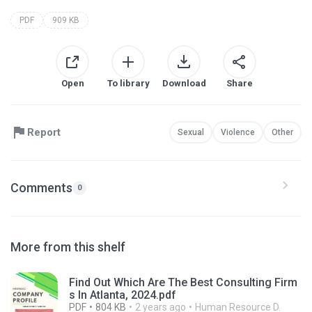
PDF
909 KB
Open
To library
Download
Share
Report
Sexual
Violence
Other
Comments
0
More from this shelf
Find Out Which Are The Best Consulting Firm
s In Atlanta, 2024.pdf
PDF
804 KB
2 years ago
Human Resource D.