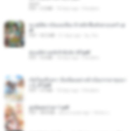
decht
PDF
2.4 MB
18 days ago
Pandarin
ทะลุมิติมาเป็นแม่เลี้ยง ข้าพลิกฟื้นทั้งครอบครัว.p
df
PDF
42.5 MB
21 days ago
kp_fha
ฮ่องเต้ช่างคลั่งรักยิ่งนัก-ST.pdf
PDF
9.0 MB
18 days ago
Pandarin
เกิดใหม่อีกครา อี๋เหนียงอย่างข้าเป็นภรรยาขุนนา
ง 2_ST.pdf
PDF
4.9 MB
18 days ago
Pandarin
ฮูหยิuสุดป่วuฯ 1.pdf
PDF
68.8 MB
about a year ago
ณิชพน แ.