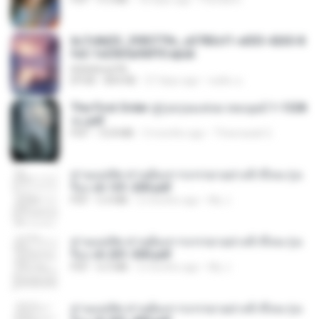
6c7c8d33_3f85779c_e3783cf1-e033-4265-8
fe2-1e23b5a9dff0.epub
littlebbear96
EPUB
804 KB
27 days ago
ทอฝัน ม.
The First Order สู่รุ่งอรุณแห่งมวลมนุษย์ 1-1328
จบ.pdf
PDF
72.8 MB
3 months ago
Theerasak G.
ท่านแม่ทัพ ท่านต้องการภรรยาอย่างข้าถึงจะรุ่งเ
รือง ch 101-200.pdf
PDF
5.4 MB
2 months ago
My J.
ท่านแม่ทัพ ท่านต้องการภรรยาอย่างข้าถึงจะรุ่งเ
รือง ch 201-300.pdf
PDF
6.5 MB
2 months ago
My J.
ท่านแม่ทัพ ท่านต้องการภรรยาอย่างข้าถึงจะรุ่งเ