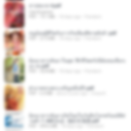
สาปสมรส 4.pdf
CamScanner
PDF
73.1 MB
18 days ago
Pandarin
หนูน้อยสู้ชีวิตกับภารกิจเลี้ยงพี่ชายทั้งห้า.pdf
PDF
27.2 MB
18 days ago
Pandarin
ย้อนเวลากลับมาในยุค 70 ชีวิตครั้งนี้ฉันขอเลือกเ
อง จบ.pdf
PDF
32.8 MB
18 days ago
Pandarin
ฝ่าบาททรงพระเจริญหมื่นปี1.pdf
PDF
6.4 MB
about a year ago
Orasa K.
ย้อนเวลากลับมาเกิดใหม่ในวันสิ้นโลกพร้อมมิติส่
วนตัว 1-443 [จบ] - 揍趴长颈鹿.pdf
PDF
499.6 MB
18 days ago
Pandarin