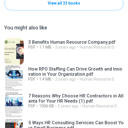
View all 33 books
You might also like
3 Benefits Human Resource Company.pdf
PDF
1.1 MB
3 years ago
Human Resource D.
How RPO Staffing Can Drive Growth and Inno
vation in Your Organization.pdf
PDF
1.4 MB
2 years ago
Human Resource D.
7 Reasons Why Choose HR Contractors in Atl
anta for Your HR Needs (1).pdf
PDF
1006 KB
2 years ago
Human Resource D.
5 Ways HR Consulting Services Can Boost Yo
ur Small Business.pdf