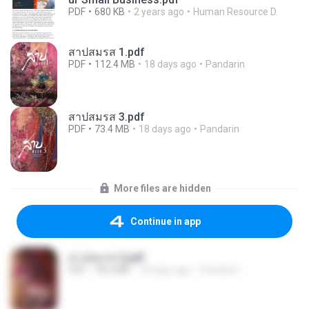
PDF
680 KB
2 years ago
Human Resource D.
สาปสมรส 1.pdf
PDF
112.4 MB
18 days ago
Pandarin
สาปสมรส 3.pdf
PDF
73.4 MB
18 days ago
Pandarin
More files are hidden
Continue in app
สาปสมรส 2.pdf
PDF
78.3 MB
18 days ago
Pandarin