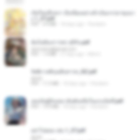
เกิดใหม่อีกครา อี๋เหนียงอย่างข้าเป็นภรรยาขุนนา
ง 1_ST.pdf
PDF
4.9 MB
18 days ago
Pandarin
ฉันไม่ต้องการพร สุจิรัน.pdf
tanmobza@gmail.com
PDF
1.4 MB
27 days ago
Mob K.
รัตติกาลพิรุณสิบสารท_RZ.pdf
decht
PDF
11.5 MB
18 days ago
Pandarin
เธอเป็นผู้รับเหมาอันดับหนึ่งในแกแล็คซี่.pdf
PDF
19.9 MB
18 days ago
Pandarin
อย่าไปยอม เล่ม 1_ST.pdf
decht