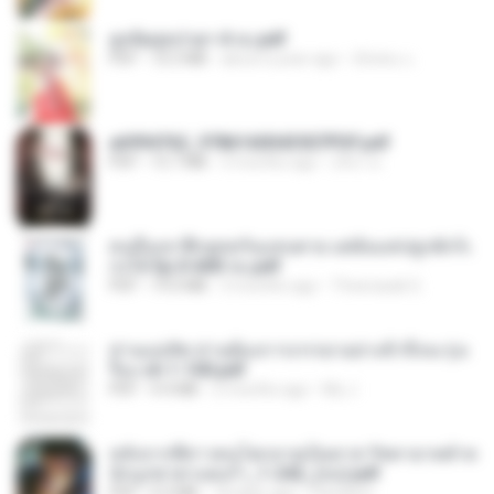
ฮูหยิuสุดป่วuฯ 4 จบ.pdf
PDF
72.5 MB
about a year ago
ณิชพน แ.
a6994762_9786160043507PDF.pdf
PDF
15.7 MB
3 months ago
อริยา ด.
คนอื่นเขาฝึกยุทธกันแทบตาย แต่ฉันแค่ปลูกผักก็เ
ก่งได้ Ep.0-600 จบ.pdf
PDF
19.0 MB
3 months ago
Theerasak G.
ท่านแม่ทัพ ท่านต้องการภรรยาอย่างข้าถึงจะรุ่งเ
รือง ch 1-100.pdf
PDF
4.4 MB
2 months ago
My J.
หลังจากพี่สาวคนโตกลายเป็นทาส รัชทายาทตำห
นักบูรพาตาแดงก่ำ_1-242_(จบ).pdf
PDF
9.3 MB
18 days ago
Pandarin