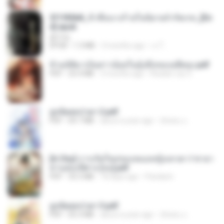
3f1f85b8_ข้าคือนางร้ายในนิยายจำกัดเรท_[En
d].epub
君子生
EPUB
1.3 MB
3 months ago
เจ โ.
ข้ามมิติมาเป็นสาวน้อยในอุ้งมือของอดีตลุง.pdf
PDF
25.4 MB
3 months ago
Reader Lily O.
ฮูหยิuสุดป่วuฯ 2.pdf
PDF
64.7 MB
about a year ago
ณิชพน แ.
[A Chu] การเกิดใหม่ของหมอหญิงเทวดา l ชายา
ท่านอ๋องปีศาจ [จบ].pdf
PDF
35.5 MB
18 days ago
Pandarin
ฮูหยิuสุดป่วuฯ 3.pdf
PDF
65.3 MB
about a year ago
ณิชพน แ.