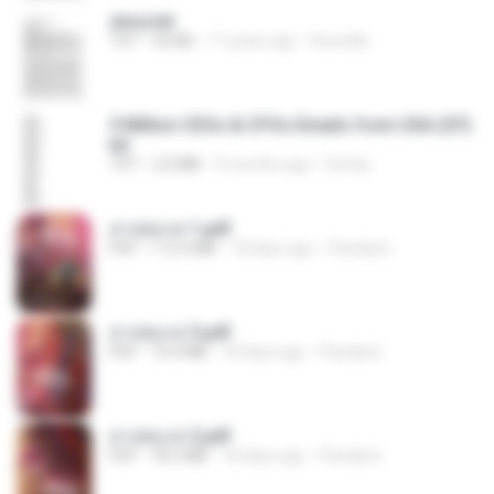
story.txt
TXT
43 KB
17 years ago
Kversilla
5 Million CEOs & CFOs Emails from USA (07).
txt
TXT
2.0 MB
9 months ago
Family
สาปสมรส 1.pdf
PDF
112.4 MB
18 days ago
Pandarin
สาปสมรส 3.pdf
PDF
73.4 MB
18 days ago
Pandarin
สาปสมรส 2.pdf
PDF
78.3 MB
18 days ago
Pandarin