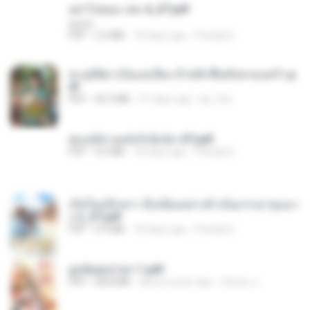
อย่าไปยอม เล่ม 4_ST.pdf
decht
PDF
2.4 MB
18 days ago
Pandarin
ทะลุมิติมาเป็นแม่เลี้ยง ข้าพลิกฟื้นทั้งครอบครัว.p
df
PDF
42.5 MB
21 days ago
kp_fha
ฮ่องเต้ช่างคลั่งรักยิ่งนัก-ST.pdf
PDF
9.0 MB
18 days ago
Pandarin
เกิดใหม่อีกครา อี๋เหนียงอย่างข้าเป็นภรรยาขุนนา
ง 2_ST.pdf
PDF
4.9 MB
18 days ago
Pandarin
ฮูหยิuสุดป่วuฯ 1.pdf
PDF
68.8 MB
about a year ago
ณิชพน แ.