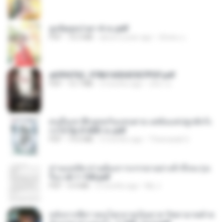
ฮูหยิuสุดป่วuฯ 4 จบ.pdf
PDF
72.5 MB
about a year ago
ณิชพน แ.
a6994762_9786160043507PDF.pdf
PDF
15.7 MB
3 months ago
อริยา ด.
คนอื่นเขาฝึกยุทธกันแทบตาย แต่ฉันแค่ปลูกผักก็เ
ก่งได้ Ep.0-600 จบ.pdf
PDF
19.0 MB
3 months ago
Theerasak G.
ท่านแม่ทัพ ท่านต้องการภรรยาอย่างข้าถึงจะรุ่งเ
รือง ch 1-100.pdf
PDF
4.4 MB
2 months ago
My J.
หลังจากพี่สาวคนโตกลายเป็นทาส รัชทายาทตำห