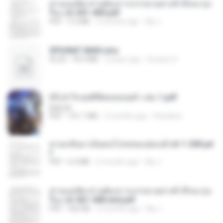
ท่านแม่ทัพ ท่านต้องการภรรยาอย่างข้าถึงจะรุ่งเ
รือง ch 301-400.pdf
PDF
5.2 MB
2 months ago
My J.
SPIUNAT MAVI.xlsx
XLSX
99.4 MB
2 years ago
Susann S.
(Y) ฝ่าวิกฤตพิชิตหอคอยดำ เล่ม 1.pdf
BAILIW
PDF
101.1 MB
2 months ago
Pandarin
หวนกลับมาเป็นคนโปรดของฮ่องเต้ ch 1-200.pd
f
PDF
6.4 MB
2 months ago
My J.
ท่านแม่ทัพ ท่านต้องการภรรยาอย่างข้าถึงจะรุ่งเ
รือง ch 561-568 end.pdf
PDF
502 KB
2 months ago
My J.