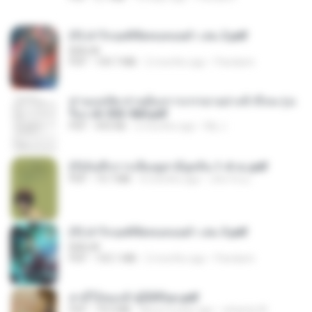
(Y) ฝ่าวิกฤตพิชิตหอคอยดำ เล่ม 2.pdf
BAILIW
PDF
109.7 MB
2 months ago
Pandarin
ท่านแม่ทัพ ท่านต้องการภรรยาอย่างข้าถึงจะรุ่งเ
รือง ch 553-560.pdf
PDF
493 KB
2 months ago
My J.
(Y)บันทึกการเลี้ยงดูสามียุคหิน 1-4 จบ.pdf
PDF
19.7 MB
4 months ago
เลิฟ รักนะ
(Y) ฝ่าวิกฤตพิชิตหอคอยดำ เล่ม 3.pdf
BAILIW
PDF
103.1 MB
2 months ago
Pandarin
สามีใบ้ของข้าผู้นี้ดีที่สุด.pdf
PDF
79.0 MB
about a year ago
whanta W.