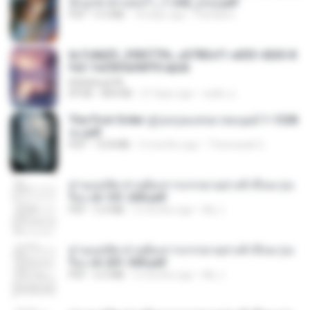
นักบูรพาตาแดงก่ำ_1-242_(จบ).pdf
PDF
9.3 MB
18 days ago
Pandarin
6c7c8d33_3f85779c_e3783cf1-e033-4265-8
fe2-1e23b5a9dff0.epub
littlebbear96
EPUB
804 KB
27 days ago
ทอฝัน ม.
The First Order สู่รุ่งอรุณแห่งมวลมนุษย์ 1-1328
จบ.pdf
PDF
72.8 MB
3 months ago
Theerasak G.
ท่านแม่ทัพ ท่านต้องการภรรยาอย่างข้าถึงจะรุ่งเ
รือง ch 101-200.pdf
PDF
5.4 MB
2 months ago
My J.
ท่านแม่ทัพ ท่านต้องการภรรยาอย่างข้าถึงจะรุ่งเ
รือง ch 201-300.pdf
PDF
6.5 MB
2 months ago
My J.