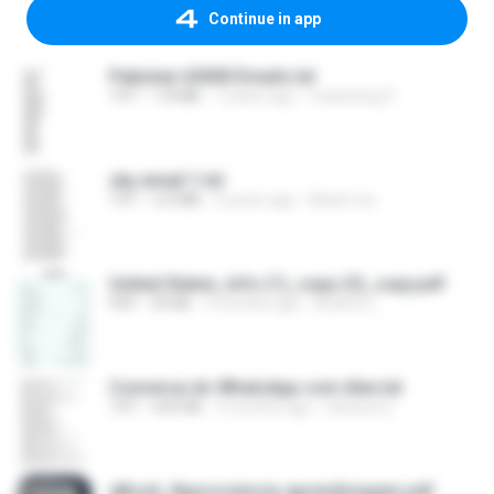
Continue in app
Pakistan 65000 Emails.txt
TXT
1.8 MB
7 years ago
marketing P.
sky email 1.txt
TXT
2.0 MB
6 years ago
Black Leo
United States_Info (1)_copy (3)_copy.pdf
PDF
39 KB
3 months ago
Beatriz L.
Conversa do WhatsApp com Alex.txt
TXT
635 KB
3 months ago
Heloisa Q.
eBook_Neurociencia-aprendizagem.pdf