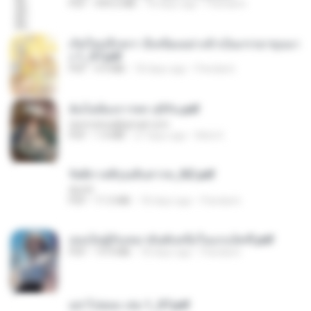
PDF
499.6 MB
18 days ago
Pandarin
เกิดใหม่อีกครา อี๋เหนียงอย่างข้าเป็นภรรยาขุนนา
ง 1_ST.pdf
PDF
4.9 MB
18 days ago
Pandarin
ฉันไม่ต้องการพร สุจิรัน.pdf
tanmobza@gmail.com
PDF
1.4 MB
27 days ago
Mob K.
รัตติกาลพิรุณสิบสารท_RZ.pdf
decht
PDF
11.5 MB
18 days ago
Pandarin
เธอเป็นผู้รับเหมาอันดับหนึ่งในแกแล็คซี่.pdf
PDF
19.9 MB
18 days ago
Pandarin
อย่าไปยอม เล่ม 1_ST.pdf