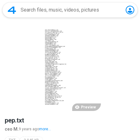
Preview
pep.txt
ceo M.
9 years ago
more...