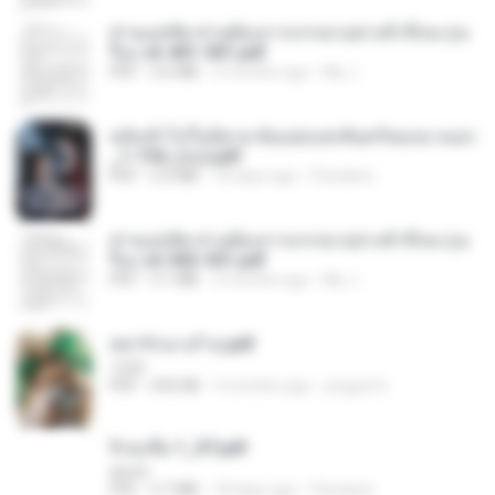
ท่านแม่ทัพ ท่านต้องการภรรยาอย่างข้าถึงจะรุ่งเ
รือง ch 401-501.pdf
PDF
3.6 MB
2 months ago
My J.
หลังเข้าไปในนิยาย ฉันแย่งแสงจันทร์ของนางเอก
_1-154_(จบ).pdf
PDF
5.6 MB
18 days ago
Pandarin
ท่านแม่ทัพ ท่านต้องการภรรยาอย่างข้าถึงจะรุ่งเ
รือง ch 502-551.pdf
PDF
3.1 MB
2 months ago
My J.
หย่ารักนางร้าย.pdf
1234
PDF
692 KB
3 months ago
yingyai S.
จิ่วฉงจื่อ 1_ST.pdf
decht
PDF
2.7 MB
18 days ago
Pandarin