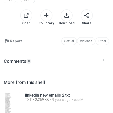
TXT
2,045 KB
Open
To library
Download
Share
Report
Sexual
Violence
Other
Comments
0
More from this shelf
linkedin new emails 2.txt
TXT
2,259 KB
9 years ago
ceo M.