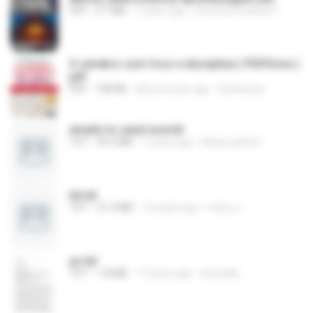
PDF
6.7 MB
7 years ago
Pimenta Cultural P.
O cérebro com foco e disciplina ( PDFDrive ).
pdf
PDF
728 KB
about a year ago
luzimarysl
emails to send now.txt
TXT
45.3 MB
7 years ago
Kasey painter
txt.txt
TXT
21.4 MB
14 years ago
marry J.
yo.txt
TXT
1.8 MB
17 years ago
Kversilla