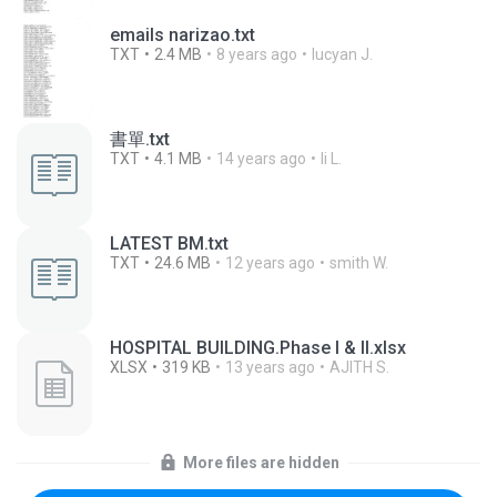
emails narizao.txt
TXT
2.4 MB
8 years ago
lucyan J.
書單.txt
TXT
4.1 MB
14 years ago
li L.
LATEST BM.txt
TXT
24.6 MB
12 years ago
smith W.
HOSPITAL BUILDING.Phase I & II.xlsx
XLSX
319 KB
13 years ago
AJITH S.
More files are hidden