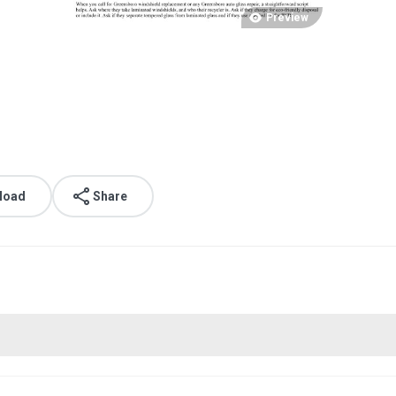
Preview
load
Share