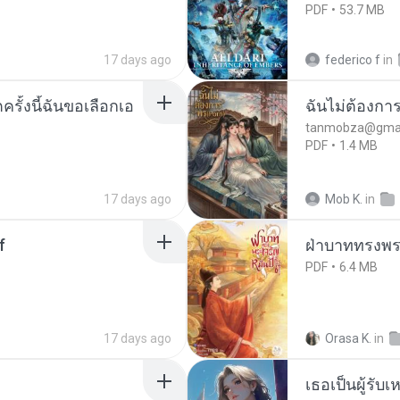
PDF
53.7 MB
17 days ago
federico f
in
ครั้งนี้ฉันขอเลือกเอ
ฉันไม่ต้องการ
tanmobza@gmai
PDF
1.4 MB
17 days ago
Mob K.
in
f
ฝ่าบาททรงพระ
PDF
6.4 MB
17 days ago
Orasa K.
in
เธอเป็นผู้รับ