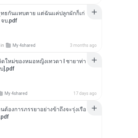
ุทธกันแทบตาย แต่ฉันแค่ปลูกผักก็เก่
 จบ.pdf
in
My 4shared
3 months ago
กิดใหม่ของหมอหญิงเทวดา l ชายาท่า
บ].pdf
My 4shared
17 days ago
านต้องการภรรยาอย่างข้าถึงจะรุ่งเรือ
.pdf