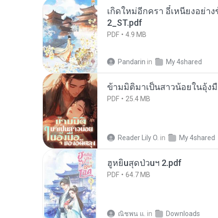
เกิดใหม่อีกครา อี๋เหนียงอย่า
2_ST.pdf
PDF
4.9 MB
Pandarin
in
My 4shared
ข้ามมิติมาเป็นสาวน้อยในอุ้งม
PDF
25.4 MB
Reader Lily O.
in
My 4shared
ฮูหยิuสุดป่วuฯ 2.pdf
PDF
64.7 MB
ณิชพน แ.
in
Downloads