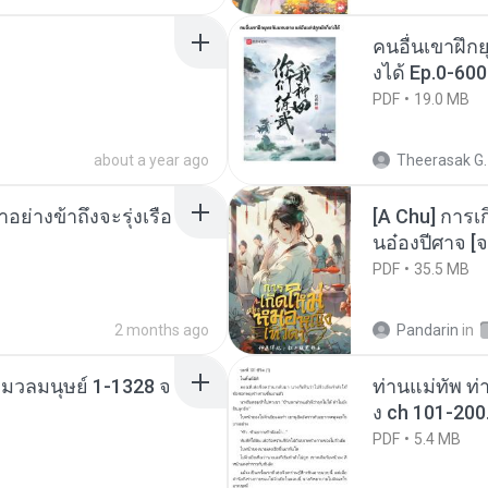
คนอื่นเขาฝึกย
งได้ Ep.0-600
PDF
19.0 MB
about a year ago
Theerasak G.
ย่างข้าถึงจะรุ่งเรือ
[A Chu] การเ
นอ๋องปีศาจ [จ
PDF
35.5 MB
2 months ago
Pandarin
in
่งมวลมนุษย์ 1-1328 จ
ท่านแม่ทัพ ท่
ง ch 101-200
PDF
5.4 MB