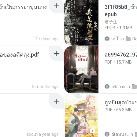
งข้าเป็นภรรยาขุนนาง
3f1f85b8_ข้า
epub
君子生
EPUB
1.3 MB
17 days ago
เจ โ.
in
D
ือของอดีตลุง.pdf
a6994762_9
PDF
15.7 MB
3 months ago
อริยา ด.
in
ฮูหยิuสุดป่วu
PDF
65.3 MB
about a year ago
ณิชพน แ.
in