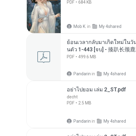
PDF
684 KB
Mob K.
in
My 4shared
ย้อนเวลากลับมาเกิดใหม่ในวัน
นตัว 1-443 [จบ] - 揍趴长颈鹿
PDF
499.6 MB
Pandarin
in
My 4shared
อย่าไปยอม เล่ม 2_ST.pdf
decht
PDF
2.5 MB
Pandarin
in
My 4shared