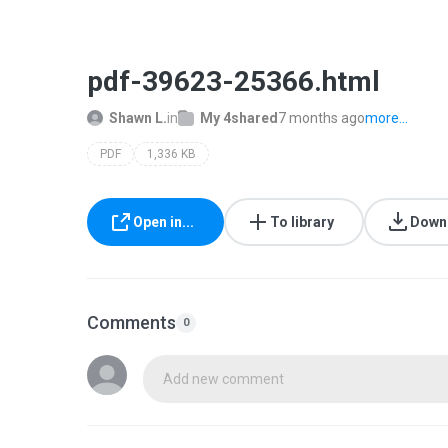
pdf-39623-25366.html
Shawn L.
in
My 4shared
7 months ago
more...
PDF
1,336 KB
Open in...
To library
Down
Comments
0
Add new comment