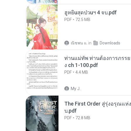
ฮูหยิuสุดป่วuฯ 4 จบ.pdf
PDF
72.5 MB
ณิชพน แ.
in
Downloads
ท่านแม่ทัพ ท่านต้องการภรรยาอ
ง ch 1-100.pdf
PDF
4.4 MB
My J.
The First Order สู่รุ่งอรุณแห
บ.pdf
PDF
72.8 MB