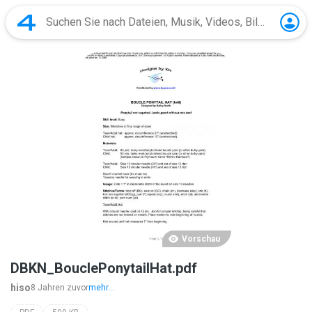
Vorschau
DBKN_BouclePonytailHat.pdf
hiso
8 Jahren zuvor
mehr...