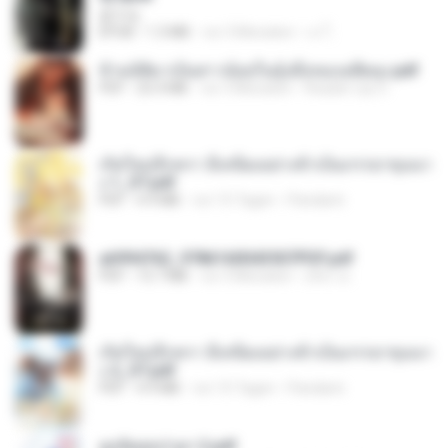
君子生
EPUB
1.3 MB
vor 3 Monaten
เจ โ.
ข้ามมิติมาเป็นสาวน้อยในอุ้งมือของอดีตลุง.pdf
PDF
25.4 MB
vor 3 Monaten
Reader Lily O.
เกิดใหม่อีกครา อี๋เหนียงอย่างข้าเป็นภรรยาขุนนา
ง 1_ST.pdf
PDF
4.9 MB
vor 15 Tagen
Pandarin
a6994762_9786160043507PDF.pdf
PDF
15.7 MB
vor 3 Monaten
อริยา ด.
เกิดใหม่อีกครา อี๋เหนียงอย่างข้าเป็นภรรยาขุนนา
ง 2_ST.pdf
PDF
4.9 MB
vor 15 Tagen
Pandarin
ฮูหยิuสุดป่วuฯ 2.pdf