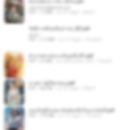
ฉันไม่ต้องการพร สุจิรัน.pdf
tanmobza@gmail.com
PDF
1.4 MB
vor 24 Tagen
Mob K.
รัตติกาลพิรุณสิบสารท_RZ.pdf
decht
PDF
11.5 MB
vor 15 Tagen
Pandarin
ฝ่าบาททรงพระเจริญหมื่นปี1.pdf
PDF
6.4 MB
vor etwa einem Jahr
Orasa K.
ม่ายสาวผู้เปียกปอน.pdf
PDF
684 KB
vor 26 Tagen
Mob K.
เธอเป็นผู้รับเหมาอันดับหนึ่งในแกแล็คซี่.pdf
PDF
19.9 MB
vor 15 Tagen
Pandarin