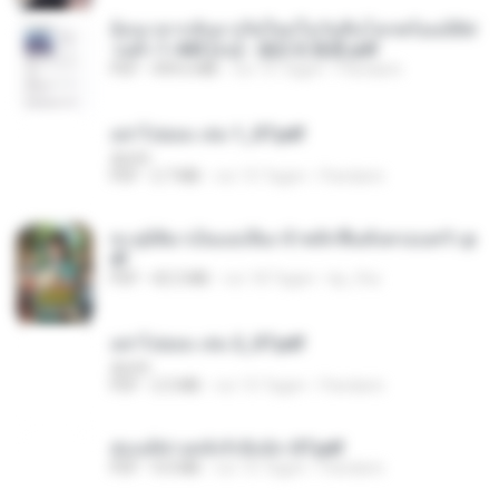
ย้อนเวลากลับมาเกิดใหม่ในวันสิ้นโลกพร้อมมิติส่
วนตัว 1-443 [จบ] - 揍趴长颈鹿.pdf
PDF
499.6 MB
vor 15 Tagen
Pandarin
อย่าไปยอม เล่ม 1_ST.pdf
decht
PDF
2.7 MB
vor 15 Tagen
Pandarin
ทะลุมิติมาเป็นแม่เลี้ยง ข้าพลิกฟื้นทั้งครอบครัว.p
df
PDF
42.5 MB
vor 18 Tagen
kp_fha
อย่าไปยอม เล่ม 2_ST.pdf
decht
PDF
2.5 MB
vor 15 Tagen
Pandarin
ฮ่องเต้ช่างคลั่งรักยิ่งนัก-ST.pdf
PDF
9.0 MB
vor 15 Tagen
Pandarin