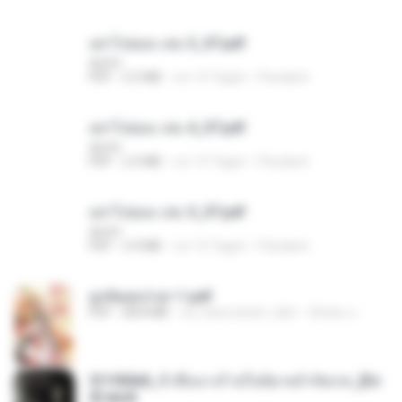
อย่าไปยอม เล่ม 3_ST.pdf
decht
PDF
2.5 MB
vor 15 Tagen
Pandarin
อย่าไปยอม เล่ม 4_ST.pdf
decht
PDF
2.4 MB
vor 15 Tagen
Pandarin
อย่าไปยอม เล่ม 5_ST.pdf
decht
PDF
2.4 MB
vor 15 Tagen
Pandarin
ฮูหยิuสุดป่วuฯ 1.pdf
PDF
68.8 MB
vor etwa einem Jahr
ณิชพน แ.
3f1f85b8_ข้าคือนางร้ายในนิยายจำกัดเรท_[En
d].epub