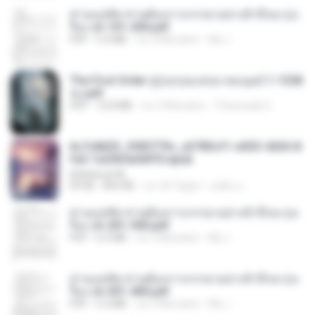
ท่านแม่ทัพ ท่านต้องการภรรยาอย่างข้าถึงจะรุ่งเ
รือง ch 101-200.pdf
PDF
5.4 MB
vor 2 Monaten
My J.
The First Order สู่รุ่งอรุณแห่งมวลมนุษย์ 1-1328
จบ.pdf
PDF
72.8 MB
vor 3 Monaten
Theerasak G.
6c7c8d33_3f85779c_e3783cf1-e033-4265-8
fe2-1e23b5a9dff0.epub
littlebbear96
EPUB
804 KB
vor 24 Tagen
ทอฝัน ม.
ท่านแม่ทัพ ท่านต้องการภรรยาอย่างข้าถึงจะรุ่งเ
รือง ch 201-300.pdf
PDF
6.5 MB
vor 2 Monaten
My J.
ท่านแม่ทัพ ท่านต้องการภรรยาอย่างข้าถึงจะรุ่งเ
รือง ch 301-400.pdf
PDF
5.2 MB
vor 2 Monaten
My J.