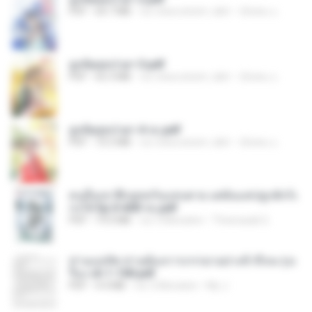
PDF
64.7 MB
vor etwa einem Jahr
ณิชพน แ.
ฮูหยิuสุดป่วuฯ 3.pdf
PDF
65.3 MB
vor etwa einem Jahr
ณิชพน แ.
ฮูหยิuสุดป่วuฯ 4 จบ.pdf
PDF
72.5 MB
vor etwa einem Jahr
ณิชพน แ.
คนอื่นเขาฝึกยุทธกันแทบตาย แต่ฉันแค่ปลูกผักก็เ
ก่งได้ Ep.0-600 จบ.pdf
PDF
19.0 MB
vor 3 Monaten
Theerasak G.
ท่านแม่ทัพ ท่านต้องการภรรยาอย่างข้าถึงจะรุ่งเ
รือง ch 1-100.pdf
PDF
4.4 MB
vor 2 Monaten
My J.