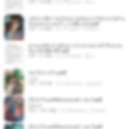
PDF
3.6 MB
vor 2 Monaten
My J.
หลังจากพี่สาวคนโตกลายเป็นทาส รัชทายาทตำห
นักบูรพาตาแดงก่ำ_1-242_(จบ).pdf
PDF
9.3 MB
vor 15 Tagen
Pandarin
ท่านแม่ทัพ ท่านต้องการภรรยาอย่างข้าถึงจะรุ่งเ
รือง ch 502-551.pdf
PDF
3.1 MB
vor 2 Monaten
My J.
หย่ารักนางร้าย.pdf
1234
PDF
692 KB
vor 3 Monaten
yingyai S.
(Y) ฝ่าวิกฤตพิชิตหอคอยดำ เล่ม 2.pdf
BAILIW
PDF
109.7 MB
vor 2 Monaten
Pandarin
(Y) ฝ่าวิกฤตพิชิตหอคอยดำ เล่ม 3.pdf