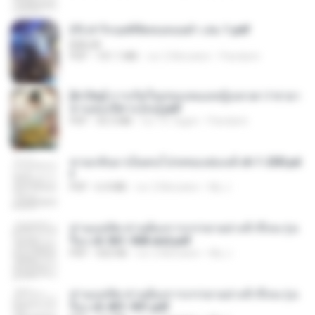
(Y) ฝ่าวิกฤตพิชิตหอคอยดำ เล่ม 1.pdf
BAILIW
PDF
101.1 MB
vor 2 Monaten
Pandarin
[A Chu] การเกิดใหม่ของหมอหญิงเทวดา l ชายา
ท่านอ๋องปีศาจ [จบ].pdf
PDF
35.5 MB
vor 15 Tagen
Pandarin
หวนกลับมาเป็นคนโปรดของฮ่องเต้ ch 1-200.pd
f
PDF
6.4 MB
vor 2 Monaten
My J.
ท่านแม่ทัพ ท่านต้องการภรรยาอย่างข้าถึงจะรุ่งเ
รือง ch 561-568 end.pdf
PDF
502 KB
vor 2 Monaten
My J.
ท่านแม่ทัพ ท่านต้องการภรรยาอย่างข้าถึงจะรุ่งเ
รือง ch 401-501.pdf