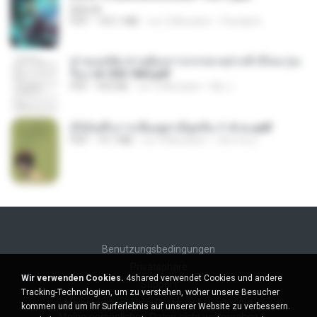
BAILIW
PDF
103.1 MB
vor 2 Monaten
Pandarin
ท่านแม่ทัพ ท่านต้องการภรรยาอย่างข้าถึงจะรุ่งเ
รือง ch 553-560.pdf
PDF
493 KB
vor 2 Monaten
My J.
(Y)บันทึกการเลี้ยงดูสามียุคหิน 1-4 จบ.pdf
PDF
19.7 MB
vor 4 Monaten
เลิฟ รักนะ
Benutzungsbedingungen
Privatsphäre
Wir verwenden Cookies.
4shared verwendet Cookies und andere
Support
Tracking-Technologien, um zu verstehen, woher unsere Besucher
Meine persönlichen Daten nicht verkaufen
kommen und um Ihr Surferlebnis auf unserer Website zu verbessern.
Meine persönlichen Daten nicht weitergeben