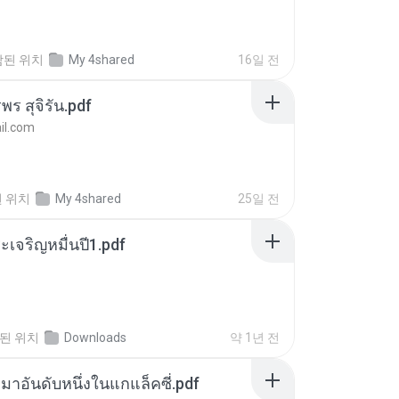
함된 위치
My 4shared
16일 전
พร สุจิรัน.pdf
l.com
 위치
My 4shared
25일 전
เจริญหมื่นปี1.pdf
된 위치
Downloads
약 1년 전
เหมาอันดับหนึ่งในแกแล็คซี่.pdf