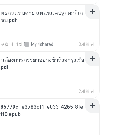
ุทธกันแทบตาย แต่ฉันแค่ปลูกผักก็เก่
 จบ.pdf
포함된 위치
My 4shared
3개월 전
านต้องการภรรยาอย่างข้าถึงจะรุ่งเรือ
.pdf
2개월 전
85779c_e3783cf1-e033-4265-8fe
ff0.epub