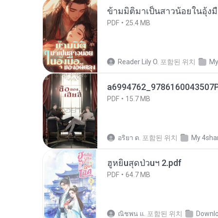
ข้ามมิติมาเป็นสาวน้อยในอุ้งม
PDF
25.4 MB
Reader Lily O.
포함된 위치
My
a6994762_9786160043507P
PDF
15.7 MB
อริยา ด.
포함된 위치
My 4sha
ฮูหยิuสุดป่วuฯ 2.pdf
PDF
64.7 MB
ณิชพน แ.
포함된 위치
Downl