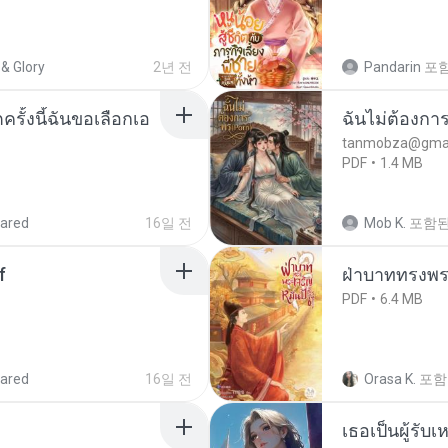
& Glory
2년 전
Pandarin
포
ครั้งนี้ฉันขอเลือกเอ
ฉันไม่ต้องการ
tanmobza@gmai
PDF
1.4 MB
ared
16일 전
Mob K.
포함된
f
ฝ่าบาททรงพระ
PDF
6.4 MB
ared
16일 전
Orasa K.
포함
เธอเป็นผู้รับ