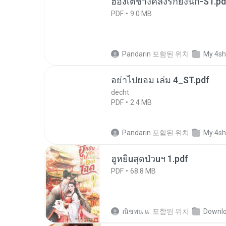
ฮ่องเต้ช่างคลั่งรักยิ่งนัก-ST.pd
PDF
9.0 MB
Pandarin
포함된 위치
My 4sh
อย่าไปยอม เล่ม 4_ST.pdf
decht
PDF
2.4 MB
Pandarin
포함된 위치
My 4sh
ฮูหยิuสุดป่วuฯ 1.pdf
PDF
68.8 MB
ณิชพน แ.
포함된 위치
Downl