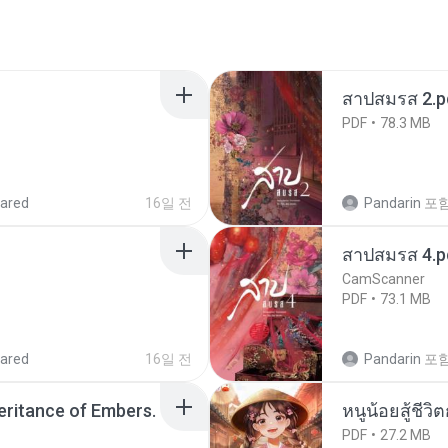
สาปสมรส 2.p
PDF
78.3 MB
ared
16일 전
Pandarin
포
สาปสมรส 4.p
CamScanner
PDF
73.1 MB
ared
16일 전
Pandarin
포
heritance of Embers.
หนูน้อยสู้ชีวิ
PDF
27.2 MB