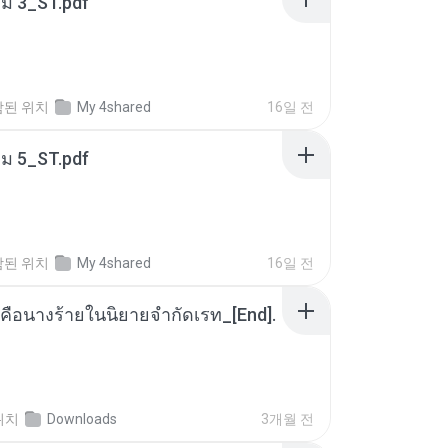
่ม 3_ST.pdf
함된 위치
My 4shared
16일 전
่ม 5_ST.pdf
함된 위치
My 4shared
16일 전
คือนางร้ายในนิยายจำกัดเรท_[End].
위치
Downloads
3개월 전