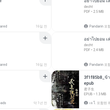
f
อย่าไปยอม เล
decht
PDF
2.5 MB
ared
16일 전
Pandarin
포
อย่าไปยอม เล
decht
PDF
2.4 MB
ared
16일 전
Pandarin
포
3f1f85b8_ข้า
epub
君子生
EPUB
1.3 MB
oads
약 1년 전
เจ โ.
포함된 