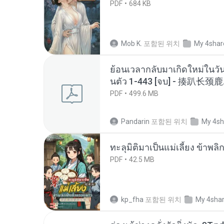
PDF
684 KB
Mob K.
포함된 위치
My 4shar
ย้อนเวลากลับมาเกิดใหม่ในวัน
นตัว 1-443 [จบ] - 揍趴长颈鹿
PDF
499.6 MB
Pandarin
포함된 위치
My 4sh
ทะลุมิติมาเป็นแม่เลี้ยง ข้าพลิ
PDF
42.5 MB
kp_fha
포함된 위치
My 4sha