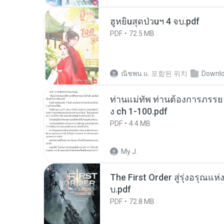
ฮูหยิuสุดป่วuฯ 4 จบ.pdf
PDF
72.5 MB
ณิชพน แ.
포함된 위치
Downl
ท่านแม่ทัพ ท่านต้องการภรรยาอ
ง ch 1-100.pdf
PDF
4.4 MB
My J.
The First Order สู่รุ่งอรุณแห
บ.pdf
PDF
72.8 MB