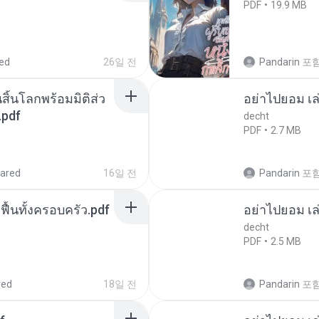
PDF
19.9 MB
ed
26일 전
Pandarin
포
สิ้นโลกพร้อมมิติส่ว
อย่าไปยอม เล
.pdf
decht
PDF
2.7 MB
ared
16일 전
Pandarin
포
กฟื้นทั้งครอบครัว.pdf
อย่าไปยอม เล
decht
PDF
2.5 MB
red
18일 전
Pandarin
포