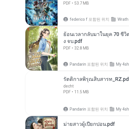
PDF
53.7 MB
federico f
포함된 위치
Wrath 
ย้อนเวลากลับมาในยุค 70 ชีวิต
ง จบ.pdf
PDF
32.8 MB
Pandarin
포함된 위치
My 4sh
รัตติกาลพิรุณสิบสารท_RZ.pd
decht
PDF
11.5 MB
Pandarin
포함된 위치
My 4sh
ม่ายสาวผู้เปียกปอน.pdf