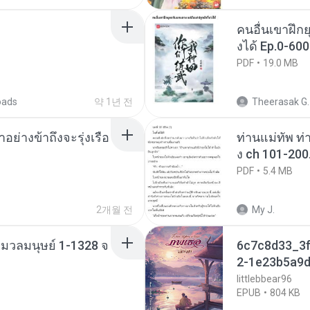
คนอื่นเขาฝึกย
งได้ Ep.0-600
PDF
19.0 MB
oads
약 1년 전
Theerasak G.
ย่างข้าถึงจะรุ่งเรือ
ท่านแม่ทัพ ท่
ง ch 101-200
PDF
5.4 MB
2개월 전
My J.
่งมวลมนุษย์ 1-1328 จ
6c7c8d33_3f
2-1e23b5a9d
littlebbear96
EPUB
804 KB