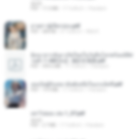
decht
PDF
11.5 MB
17 วันที่แล้ว
Pandarin
ม่ายสาวผู้เปียกปอน.pdf
PDF
684 KB
27 วันที่แล้ว
Mob K.
ย้อนเวลากลับมาเกิดใหม่ในวันสิ้นโลกพร้อมมิติส่
วนตัว 1-443 [จบ] - 揍趴长颈鹿.pdf
PDF
499.6 MB
17 วันที่แล้ว
Pandarin
เธอเป็นผู้รับเหมาอันดับหนึ่งในแกแล็คซี่.pdf
PDF
19.9 MB
17 วันที่แล้ว
Pandarin
อย่าไปยอม เล่ม 1_ST.pdf
decht
PDF
2.7 MB
17 วันที่แล้ว
Pandarin