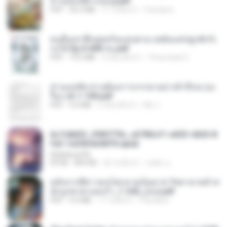
ท่านอ๋องปีศาจ [จบ].pdf
PDF
35.5 MB
17 วันที่แล้ว
Pandarin
คนอื่นเขาฝึกยุทธกันแทบตาย แต่ฉันแค่ปลูกผักก็เ
ก่งได้ Ep.0-600 จบ.pdf
PDF
19.0 MB
3 เดือนที่แล้ว
Theerasak G.
ท่านแม่ทัพ ท่านต้องการภรรยาอย่างข้าถึงจะรุ่งเ
รือง ch 1-100.pdf
PDF
4.4 MB
2 เดือนที่แล้ว
My J.
6c7c8d33_3f85779c_e3783cf1-e033-4265-8
fe2-1e23b5a9dff0.epub
littlebbear96
EPUB
804 KB
26 วันที่แล้ว
ทอฝัน ม.
หลังจากพี่สาวคนโตกลายเป็นทาส รัชทายาทตำห
นักบูรพาตาแดงก่ำ_1-242_(จบ).pdf
PDF
9.3 MB
17 วันที่แล้ว
Pandarin