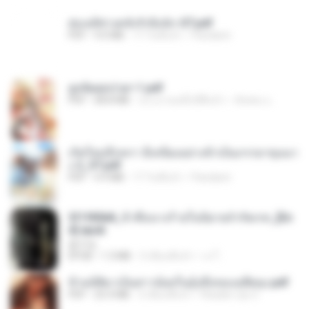
ฮ่องเต้ช่างคลั่งรักยิ่งนัก-ST.pdf
PDF
9.0 MB
17 วันที่แล้ว
Pandarin
ฮูหยิuสุดป่วuฯ 1.pdf
PDF
68.8 MB
ประมาณหนึ่งปีที่แล้ว
ณิชพน แ.
เกิดใหม่อีกครา อี๋เหนียงอย่างข้าเป็นภรรยาขุนนา
ง 2_ST.pdf
PDF
4.9 MB
17 วันที่แล้ว
Pandarin
3f1f85b8_ข้าคือนางร้ายในนิยายจำกัดเรท_[En
d].epub
君子生
EPUB
1.3 MB
3 เดือนที่แล้ว
เจ โ.
ข้ามมิติมาเป็นสาวน้อยในอุ้งมือของอดีตลุง.pdf
PDF
25.4 MB
3 เดือนที่แล้ว
Reader Lily O.