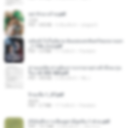
หย่ารักนางร้าย.pdf
1234
PDF
692 KB
3 เดือนที่แล้ว
yingyai S.
หลังเข้าไปในนิยาย ฉันแย่งแสงจันทร์ของนางเอก
_1-154_(จบ).pdf
PDF
5.6 MB
17 วันที่แล้ว
Pandarin
ท่านแม่ทัพ ท่านต้องการภรรยาอย่างข้าถึงจะรุ่งเ
รือง ch 553-560.pdf
PDF
493 KB
2 เดือนที่แล้ว
My J.
จิ่วฉงจื่อ 1_ST.pdf
decht
PDF
2.7 MB
17 วันที่แล้ว
Pandarin
(Y)บันทึกการเลี้ยงดูสามียุคหิน 1-4 จบ.pdf
PDF
19.7 MB
4 เดือนที่แล้ว
เลิฟ รักนะ