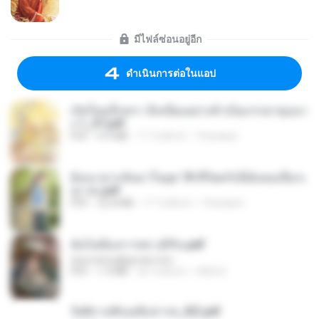
มีไฟล์ซ่อนอยู่อีก
ดำเนินการต่อในแอป
เกิดใหม่อีกครา อี๋เหนียงอย่างข้าเป็นภรรยาขุนนา
ง 1_ST.pdf
PDF
4.9 MB
17 วันที่แล้ว
Pandarin
ย้อนเวลากลับมาในยุค 70 ชีวิตครั้งนี้ฉันขอเลือกเ
อง จบ.pdf
PDF
32.8 MB
17 วันที่แล้ว
Pandarin
ฉันไม่ต้องการพร สุจิรัน.pdf
tanmobza@gmail.com
PDF
1.4 MB
26 วันที่แล้ว
Mob K.
รัตติกาลพิรุณสิบสารท_RZ.pdf