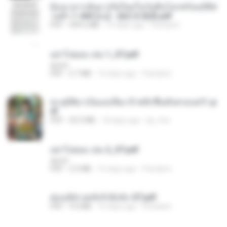
ย้อนเวลากลับมาเกิดใหม่ในวันสิ้นโลกพร้อมมิติส่
วนตัว 1-443 [จบ] - 揍趴长颈鹿.pdf
PDF
499.6 MB
16 days ago
Pandarin
อย่าไปยอม เล่ม 1_ST.pdf
decht
PDF
2.7 MB
16 days ago
Pandarin
ทะลุมิติมาเป็นแม่เลี้ยง ข้าพลิกฟื้นทั้งครอบครัว.p
df
PDF
42.5 MB
18 days ago
kp_fha
อย่าไปยอม เล่ม 2_ST.pdf
decht
PDF
2.5 MB
16 days ago
Pandarin
ฮ่องเต้ช่างคลั่งรักยิ่งนัก-ST.pdf
PDF
9.0 MB
16 days ago
Pandarin