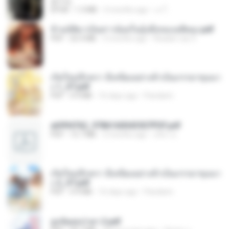
君子生
EPUB
1.3 MB
3 months ago
เจ โ.
ข้ามมิติมาเป็นสาวน้อยในอุ้งมือของอดีตลุง.pdf
PDF
25.4 MB
3 months ago
Reader Lily O.
เกิดใหม่อีกครา อี๋เหนียงอย่างข้าเป็นภรรยาขุนนา
ง 1_ST.pdf
PDF
4.9 MB
16 days ago
Pandarin
a6994762_9786160043507PDF.pdf
PDF
15.7 MB
3 months ago
อริยา ด.
เกิดใหม่อีกครา อี๋เหนียงอย่างข้าเป็นภรรยาขุนนา
ง 2_ST.pdf
PDF
4.9 MB
16 days ago
Pandarin
ฮูหยิuสุดป่วuฯ 2.pdf