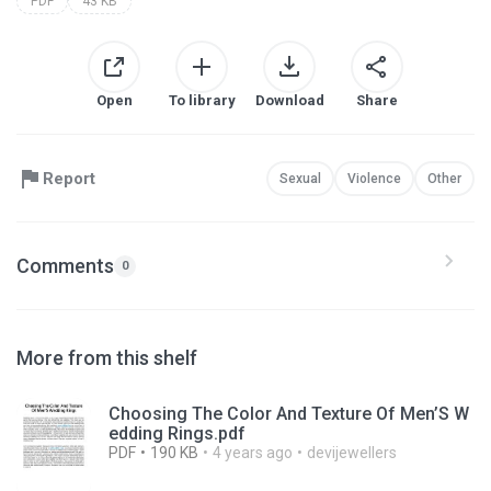
PDF
43 KB
Open
To library
Download
Share
Report
Sexual
Violence
Other
Comments
0
More from this shelf
Choosing The Color And Texture Of Men’S W
edding Rings.pdf
PDF
190 KB
4 years ago
devijewellers