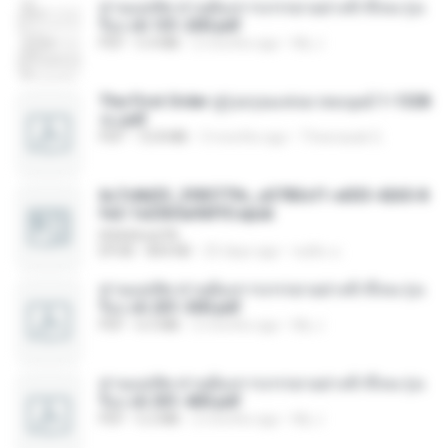
ท่านแม่ทัพ ท่านต้องการภรรยาอย่างข้าถึงจะรุ่งเ
รือง ch 101-200.pdf
PDF
5.4 MB
2 months ago
My J.
The First Order สู่รุ่งอรุณแห่งมวลมนุษย์ 1-1328
จบ.pdf
PDF
72.8 MB
3 months ago
Theerasak G.
6c7c8d33_3f85779c_e3783cf1-e033-4265-8
fe2-1e23b5a9dff0.epub
littlebbear96
EPUB
804 KB
25 days ago
ทอฝัน ม.
ท่านแม่ทัพ ท่านต้องการภรรยาอย่างข้าถึงจะรุ่งเ
รือง ch 201-300.pdf
PDF
6.5 MB
2 months ago
My J.
ท่านแม่ทัพ ท่านต้องการภรรยาอย่างข้าถึงจะรุ่งเ
รือง ch 301-400.pdf
PDF
5.2 MB
2 months ago
My J.