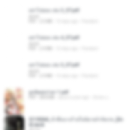
อย่าไปยอม เล่ม 3_ST.pdf
decht
PDF
2.5 MB
16 days ago
Pandarin
อย่าไปยอม เล่ม 4_ST.pdf
decht
PDF
2.4 MB
16 days ago
Pandarin
อย่าไปยอม เล่ม 5_ST.pdf
decht
PDF
2.4 MB
16 days ago
Pandarin
ฮูหยิuสุดป่วuฯ 1.pdf
PDF
68.8 MB
about a year ago
ณิชพน แ.
3f1f85b8_ข้าคือนางร้ายในนิยายจำกัดเรท_[En
d].epub