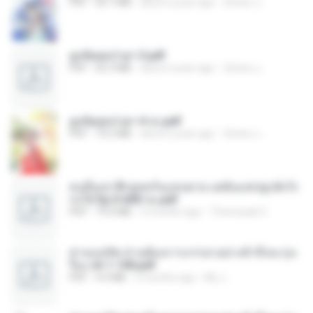
PDF
64.7 MB
about a year ago
ณิชพน แ.
ฮูหยิuสุดป่วuฯ 3.pdf
PDF
65.3 MB
about a year ago
ณิชพน แ.
ฮูหยิuสุดป่วuฯ 4 จบ.pdf
PDF
72.5 MB
about a year ago
ณิชพน แ.
คนอื่นเขาฝึกยุทธกันแทบตาย แต่ฉันแค่ปลูกผักก็เ
ก่งได้ Ep.0-600 จบ.pdf
PDF
19.0 MB
3 months ago
Theerasak G.
ท่านแม่ทัพ ท่านต้องการภรรยาอย่างข้าถึงจะรุ่งเ
รือง ch 1-100.pdf
PDF
4.4 MB
2 months ago
My J.