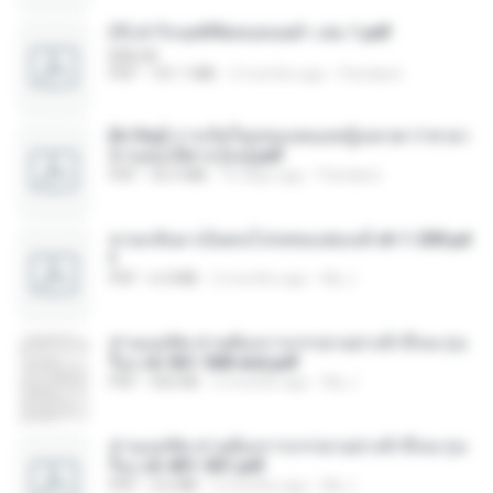
(Y) ฝ่าวิกฤตพิชิตหอคอยดำ เล่ม 1.pdf
BAILIW
PDF
101.1 MB
2 months ago
Pandarin
[A Chu] การเกิดใหม่ของหมอหญิงเทวดา l ชายา
ท่านอ๋องปีศาจ [จบ].pdf
PDF
35.5 MB
16 days ago
Pandarin
หวนกลับมาเป็นคนโปรดของฮ่องเต้ ch 1-200.pd
f
PDF
6.4 MB
2 months ago
My J.
ท่านแม่ทัพ ท่านต้องการภรรยาอย่างข้าถึงจะรุ่งเ
รือง ch 561-568 end.pdf
PDF
502 KB
2 months ago
My J.
ท่านแม่ทัพ ท่านต้องการภรรยาอย่างข้าถึงจะรุ่งเ
รือง ch 401-501.pdf
PDF
3.6 MB
2 months ago
My J.