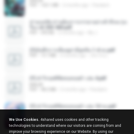
BAILIW
PDF
103.1 MB
2 months ago
Pandarin
ท่านแม่ทัพ ท่านต้องการภรรยาอย่างข้าถึงจะรุ่งเ
รือง ch 553-560.pdf
PDF
493 KB
2 months ago
My J.
(Y)บันทึกการเลี้ยงดูสามียุคหิน 1-4 จบ.pdf
PDF
19.7 MB
4 months ago
เลิฟ รักนะ
(Y) ฝ่าวิกฤตพิชิตหอคอยดำ เล่ม 4.pdf
BAILIW
PDF
98.2 MB
2 months ago
Pandarin
(Y) ฝ่าวิกฤตพิชิตหอคอยดำ เล่ม 10 จบ.pdf
BAILIW
PDF
106.4 MB
2 months ago
Pandarin
We Use Cookies.
4shared uses cookies and other tracking
technologies to understand where our visitors are coming from and
improve your browsing experience on our Website. By using our