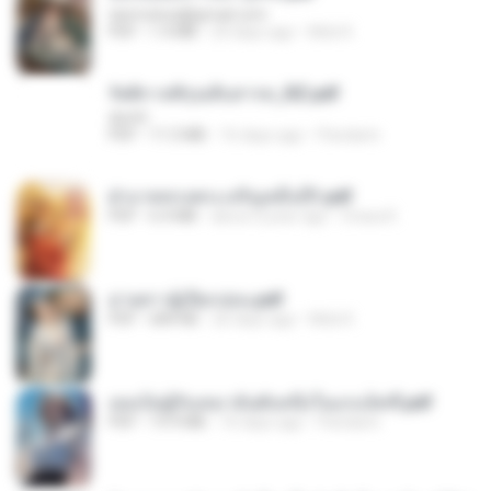
tanmobza@gmail.com
PDF
1.4 MB
24 days ago
Mob K.
รัตติกาลพิรุณสิบสารท_RZ.pdf
decht
PDF
11.5 MB
16 days ago
Pandarin
ฝ่าบาททรงพระเจริญหมื่นปี1.pdf
PDF
6.4 MB
about a year ago
Orasa K.
ม่ายสาวผู้เปียกปอน.pdf
PDF
684 KB
26 days ago
Mob K.
เธอเป็นผู้รับเหมาอันดับหนึ่งในแกแล็คซี่.pdf
PDF
19.9 MB
16 days ago
Pandarin