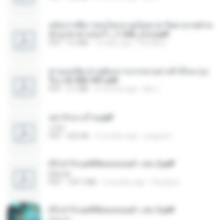
หลังจากพี่สาวคนโตกลายเป็นทาส รัชทายาทตำห
นักบูรพาตาแดงก่ำ_1-242_(จบ).pdf
PDF
9.3 MB
16 days ago
Pandarin
ท่านแม่ทัพ ท่านต้องการภรรยาอย่างข้าถึงจะรุ่งเ
รือง ch 502-551.pdf
PDF
3.1 MB
2 months ago
My J.
หย่ารักนางร้าย.pdf
1234
PDF
692 KB
3 months ago
yingyai S.
(Y) ฝ่าวิกฤตพิชิตหอคอยดำ เล่ม 2.pdf
BAILIW
PDF
109.7 MB
2 months ago
Pandarin
(Y) ฝ่าวิกฤตพิชิตหอคอยดำ เล่ม 3.pdf