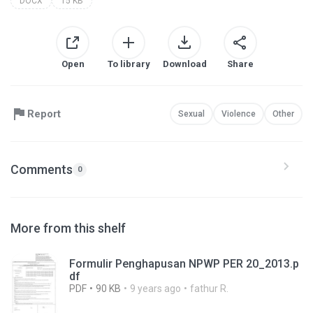
DOCX
15 KB
Open
To library
Download
Share
Report
Sexual
Violence
Other
Comments
0
More from this shelf
Formulir Penghapusan NPWP PER 20_2013.p
df
PDF
90 KB
9 years ago
fathur R.