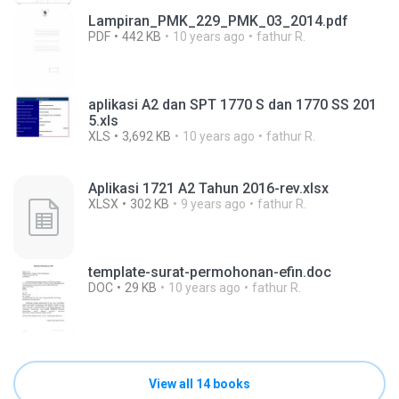
Lampiran_PMK_229_PMK_03_2014.pdf
PDF
442 KB
10 years ago
fathur R.
aplikasi A2 dan SPT 1770 S dan 1770 SS 201
5.xls
XLS
3,692 KB
10 years ago
fathur R.
Aplikasi 1721 A2 Tahun 2016-rev.xlsx
XLSX
302 KB
9 years ago
fathur R.
template-surat-permohonan-efin.doc
DOC
29 KB
10 years ago
fathur R.
View all 14 books