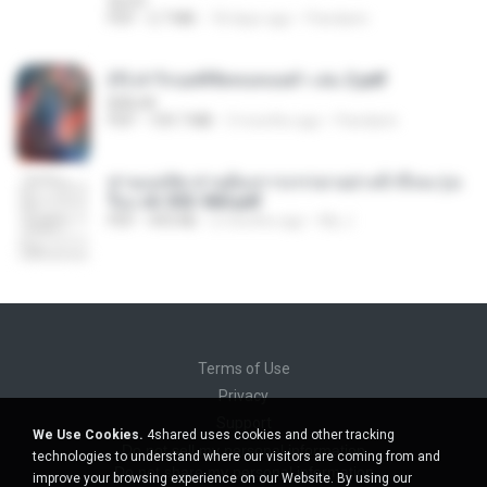
decht
PDF
2.7 MB
18 days ago
Pandarin
(Y) ฝ่าวิกฤตพิชิตหอคอยดำ เล่ม 2.pdf
BAILIW
PDF
109.7 MB
3 months ago
Pandarin
ท่านแม่ทัพ ท่านต้องการภรรยาอย่างข้าถึงจะรุ่งเ
รือง ch 553-560.pdf
PDF
493 KB
2 months ago
My J.
Terms of Use
Privacy
Support
We Use Cookies.
4shared uses cookies and other tracking
Do not sell my personal information
technologies to understand where our visitors are coming from and
Do not share my personal information
improve your browsing experience on our Website. By using our