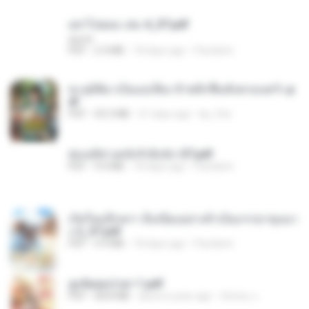
อย่าไปยอม เล่ม 4_ST.pdf
decht
PDF
2.4 MB
18 days ago
Pandarin
ทะลุมิติมาเป็นแม่เลี้ยง ข้าพลิกฟื้นทั้งครอบครัว.p
df
PDF
42.5 MB
21 days ago
kp_fha
ฮ่องเต้ช่างคลั่งรักยิ่งนัก-ST.pdf
PDF
9.0 MB
18 days ago
Pandarin
เกิดใหม่อีกครา อี๋เหนียงอย่างข้าเป็นภรรยาขุนนา
ง 2_ST.pdf
PDF
4.9 MB
18 days ago
Pandarin
ฮูหยิuสุดป่วuฯ 1.pdf
PDF
68.8 MB
about a year ago
ณิชพน แ.