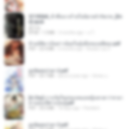
3f1f85b8_ข้าคือนางร้ายในนิยายจำกัดเรท_[En
d].epub
君子生
EPUB
1.3 MB
3 months ago
เจ โ.
ข้ามมิติมาเป็นสาวน้อยในอุ้งมือของอดีตลุง.pdf
PDF
25.4 MB
3 months ago
Reader Lily O.
ฮูหยิuสุดป่วuฯ 2.pdf
PDF
64.7 MB
about a year ago
ณิชพน แ.
[A Chu] การเกิดใหม่ของหมอหญิงเทวดา l ชายา
ท่านอ๋องปีศาจ [จบ].pdf
PDF
35.5 MB
18 days ago
Pandarin
ฮูหยิuสุดป่วuฯ 3.pdf