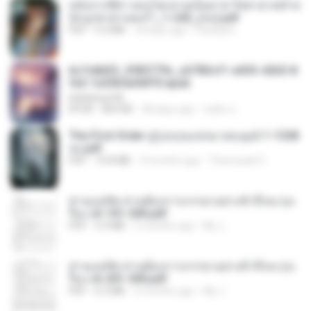
หลังจากพี่สาวคนโตกลายเป็นทาส รัชทายาทตำห
นักบูรพาตาแดงก่ำ_1-242_(จบ).pdf
PDF
9.3 MB
18 days ago
Pandarin
6c7c8d33_3f85779c_e3783cf1-e033-4265-8
fe2-1e23b5a9dff0.epub
littlebbear96
EPUB
804 KB
28 days ago
ทอฝัน ม.
The First Order สู่รุ่งอรุณแห่งมวลมนุษย์ 1-1328
จบ.pdf
PDF
72.8 MB
3 months ago
Theerasak G.
ท่านแม่ทัพ ท่านต้องการภรรยาอย่างข้าถึงจะรุ่งเ
รือง ch 101-200.pdf
PDF
5.4 MB
2 months ago
My J.
ท่านแม่ทัพ ท่านต้องการภรรยาอย่างข้าถึงจะรุ่งเ
รือง ch 201-300.pdf
PDF
6.5 MB
2 months ago
My J.