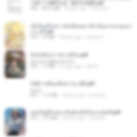
วนตัว 1-443 [จบ] - 揍趴长颈鹿.pdf
PDF
499.6 MB
18 days ago
Pandarin
เกิดใหม่อีกครา อี๋เหนียงอย่างข้าเป็นภรรยาขุนนา
ง 1_ST.pdf
PDF
4.9 MB
18 days ago
Pandarin
ฉันไม่ต้องการพร สุจิรัน.pdf
tanmobza@gmail.com
PDF
1.4 MB
27 days ago
Mob K.
รัตติกาลพิรุณสิบสารท_RZ.pdf
decht
PDF
11.5 MB
18 days ago
Pandarin
เธอเป็นผู้รับเหมาอันดับหนึ่งในแกแล็คซี่.pdf
PDF
19.9 MB
18 days ago
Pandarin