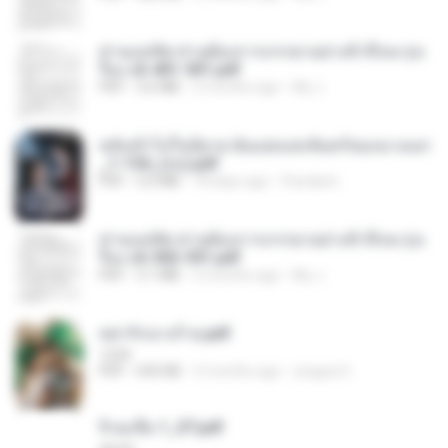
ท่านแม่ทัพ ท่านต้องการภรรยาอย่างข้าถึงจะรุ่งเ
รือง ch 401-501.pdf
PDF
3.6 MB
2 months ago
My J.
หลังเข้าไปในนิยาย ฉันแย่งแสงจันทร์ของนางเอก
_1-154_(จบ).pdf
PDF
5.6 MB
18 days ago
Pandarin
ท่านแม่ทัพ ท่านต้องการภรรยาอย่างข้าถึงจะรุ่งเ
รือง ch 502-551.pdf
PDF
3.1 MB
2 months ago
My J.
หย่ารักนางร้าย.pdf
1234
PDF
692 KB
3 months ago
yingyai S.
จิ่วฉงจื่อ 1_ST.pdf