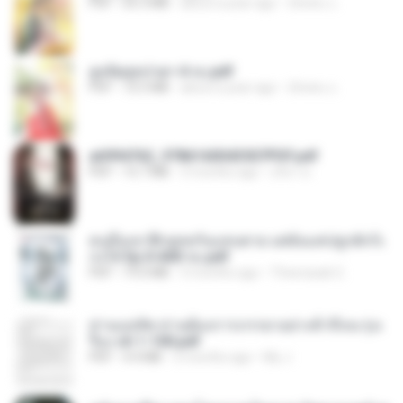
PDF
65.3 MB
about a year ago
ณิชพน แ.
ฮูหยิuสุดป่วuฯ 4 จบ.pdf
PDF
72.5 MB
about a year ago
ณิชพน แ.
a6994762_9786160043507PDF.pdf
PDF
15.7 MB
3 months ago
อริยา ด.
คนอื่นเขาฝึกยุทธกันแทบตาย แต่ฉันแค่ปลูกผักก็เ
ก่งได้ Ep.0-600 จบ.pdf
PDF
19.0 MB
3 months ago
Theerasak G.
ท่านแม่ทัพ ท่านต้องการภรรยาอย่างข้าถึงจะรุ่งเ
รือง ch 1-100.pdf
PDF
4.4 MB
2 months ago
My J.