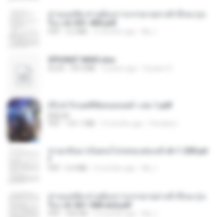
ท่านแม่ทัพ ท่านต้องการภรรยาอย่างข้าถึงจะรุ่งเ
รือง ch 301-400.pdf
PDF
5.2 MB
2 months ago
My J.
SPIUNAT MAVI.xlsx
XLSX
99.4 MB
2 years ago
Susann S.
(Y) ฝ่าวิกฤตพิชิตหอคอยดำ เล่ม 1.pdf
BAILIW
PDF
101.1 MB
3 months ago
Pandarin
หวนกลับมาเป็นคนโปรดของฮ่องเต้ ch 1-200.pd
f
PDF
6.4 MB
2 months ago
My J.
ท่านแม่ทัพ ท่านต้องการภรรยาอย่างข้าถึงจะรุ่งเ
รือง ch 561-568 end.pdf
PDF
502 KB
2 months ago
My J.