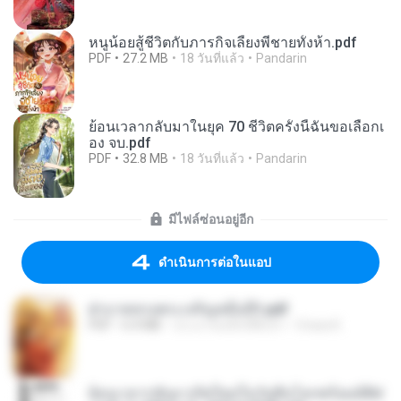
หนูน้อยสู้ชีวิตกับภารกิจเลี้ยงพี่ชายทั้งห้า.pdf
PDF
27.2 MB
18 วันที่แล้ว
Pandarin
ย้อนเวลากลับมาในยุค 70 ชีวิตครั้งนี้ฉันขอเลือกเ
อง จบ.pdf
PDF
32.8 MB
18 วันที่แล้ว
Pandarin
มีไฟล์ซ่อนอยู่อีก
ดำเนินการต่อในแอป
ฝ่าบาททรงพระเจริญหมื่นปี1.pdf
PDF
6.4 MB
ประมาณหนึ่งปีที่แล้ว
Orasa K.
ย้อนเวลากลับมาเกิดใหม่ในวันสิ้นโลกพร้อมมิติส่