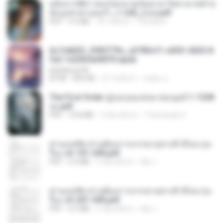
หลังจากพี่สาวคนโตกลายเป็นทาส รัชทายาทตำห
นักบูรพาตาแดงก่ำ_1-242_(จบ).pdf
PDF
9.3 MB
18 วันที่แล้ว
Pandarin
6c7c8d33_3f85779c_e3783cf1-e033-4265-8
fe2-1e23b5a9dff0.epub
littlebbear96
EPUB
804 KB
27 วันที่แล้ว
ทอฝัน ม.
The First Order สู่รุ่งอรุณแห่งมวลมนุษย์ 1-1328
จบ.pdf
PDF
72.8 MB
3 เดือนที่แล้ว
Theerasak G.
ท่านแม่ทัพ ท่านต้องการภรรยาอย่างข้าถึงจะรุ่งเ
รือง ch 101-200.pdf
PDF
5.4 MB
2 เดือนที่แล้ว
My J.
ท่านแม่ทัพ ท่านต้องการภรรยาอย่างข้าถึงจะรุ่งเ
รือง ch 201-300.pdf
PDF
6.5 MB
2 เดือนที่แล้ว
My J.