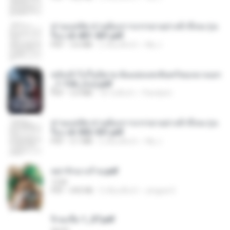
ท่านแม่ทัพ ท่านต้องการภรรยาอย่างข้าถึงจะรุ่งเ
รือง ch 401-501.pdf
PDF
3.6 MB
2 เดือนที่แล้ว
My J.
หลังเข้าไปในนิยาย ฉันแย่งแสงจันทร์ของนางเอก
_1-154_(จบ).pdf
PDF
5.6 MB
18 วันที่แล้ว
Pandarin
ท่านแม่ทัพ ท่านต้องการภรรยาอย่างข้าถึงจะรุ่งเ
รือง ch 502-551.pdf
PDF
3.1 MB
2 เดือนที่แล้ว
My J.
หย่ารักนางร้าย.pdf
1234
PDF
692 KB
3 เดือนที่แล้ว
yingyai S.
จิ่วฉงจื่อ 1_ST.pdf