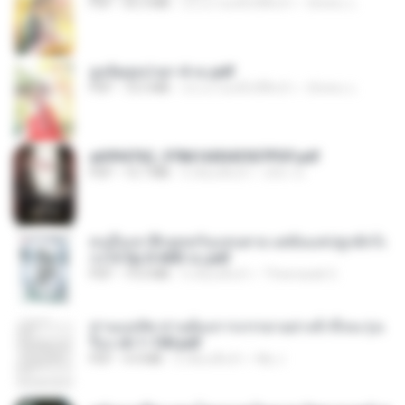
PDF
65.3 MB
ประมาณหนึ่งปีที่แล้ว
ณิชพน แ.
ฮูหยิuสุดป่วuฯ 4 จบ.pdf
PDF
72.5 MB
ประมาณหนึ่งปีที่แล้ว
ณิชพน แ.
a6994762_9786160043507PDF.pdf
PDF
15.7 MB
3 เดือนที่แล้ว
อริยา ด.
คนอื่นเขาฝึกยุทธกันแทบตาย แต่ฉันแค่ปลูกผักก็เ
ก่งได้ Ep.0-600 จบ.pdf
PDF
19.0 MB
3 เดือนที่แล้ว
Theerasak G.
ท่านแม่ทัพ ท่านต้องการภรรยาอย่างข้าถึงจะรุ่งเ
รือง ch 1-100.pdf
PDF
4.4 MB
2 เดือนที่แล้ว
My J.