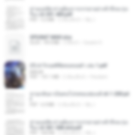
ท่านแม่ทัพ ท่านต้องการภรรยาอย่างข้าถึงจะรุ่งเ
รือง ch 301-400.pdf
PDF
5.2 MB
2 เดือนที่แล้ว
My J.
SPIUNAT MAVI.xlsx
XLSX
99.4 MB
2 ปีที่แล้ว
Susann S.
(Y) ฝ่าวิกฤตพิชิตหอคอยดำ เล่ม 1.pdf
BAILIW
PDF
101.1 MB
2 เดือนที่แล้ว
Pandarin
หวนกลับมาเป็นคนโปรดของฮ่องเต้ ch 1-200.pd
f
PDF
6.4 MB
2 เดือนที่แล้ว
My J.
ท่านแม่ทัพ ท่านต้องการภรรยาอย่างข้าถึงจะรุ่งเ
รือง ch 561-568 end.pdf
PDF
502 KB
2 เดือนที่แล้ว
My J.