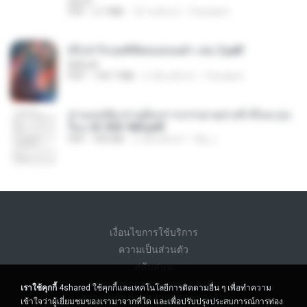
decht
PDF
2.7 MB
18 วันที่แล้ว
Pandarin
(Y) ฝ่าวิกฤตพิชิตหอคอยดำ เล่ม 2.pdf
BAILIW
PDF
109.7 MB
2 เดือนที่แล้ว
Pandarin
ท่านแม่ทัพ ท่านต้องการภรรยาอย่างข้าถึงจะรุ่งเ
รือง ch 553-560.pdf
PDF
493 KB
2 เดือนที่แล้ว
My J.
เงื่อนไขการใช้บริการ
ความเป็นส่วนตัว
สนับสนุน
อย่าขายข้อมูลส่วนบุคคลของฉัน
เราใช้คุกกี้
4shared ใช้คุกกี้และเทคโนโลยีการติดตามอื่น ๆ เพื่อทำความ
อย่าแบ่งปันข้อมูลส่วนบุคคลของฉัน
เข้าใจว่าผู้เยี่ยมชมของเรามาจากที่ใด และเพื่อปรับปรุงประสบการณ์การท่อง