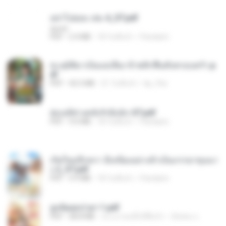
อย่าไปยอม เล่ม 4_ST.pdf
decht
PDF
2.4 MB
18 วันที่แล้ว
Pandarin
ทะลุมิติมาเป็นแม่เลี้ยง ข้าพลิกฟื้นทั้งครอบครัว.p
df
PDF
42.5 MB
21 วันที่แล้ว
kp_fha
ฮ่องเต้ช่างคลั่งรักยิ่งนัก-ST.pdf
PDF
9.0 MB
18 วันที่แล้ว
Pandarin
เกิดใหม่อีกครา อี๋เหนียงอย่างข้าเป็นภรรยาขุนนา
ง 2_ST.pdf
PDF
4.9 MB
18 วันที่แล้ว
Pandarin
ฮูหยิuสุดป่วuฯ 1.pdf
PDF
68.8 MB
ประมาณหนึ่งปีที่แล้ว
ณิชพน แ.