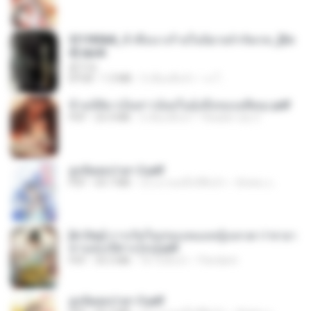
3f1f85b8_ข้าคือนางร้ายในนิยายจำกัดเรท_[En
d].epub
君子生
EPUB
1.3 MB
3 เดือนที่แล้ว
เจ โ.
ข้ามมิติมาเป็นสาวน้อยในอุ้งมือของอดีตลุง.pdf
PDF
25.4 MB
3 เดือนที่แล้ว
Reader Lily O.
ฮูหยิuสุดป่วuฯ 2.pdf
PDF
64.7 MB
ประมาณหนึ่งปีที่แล้ว
ณิชพน แ.
[A Chu] การเกิดใหม่ของหมอหญิงเทวดา l ชายา
ท่านอ๋องปีศาจ [จบ].pdf
PDF
35.5 MB
18 วันที่แล้ว
Pandarin
ฮูหยิuสุดป่วuฯ 3.pdf