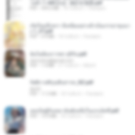
วนตัว 1-443 [จบ] - 揍趴长颈鹿.pdf
PDF
499.6 MB
18 วันที่แล้ว
Pandarin
เกิดใหม่อีกครา อี๋เหนียงอย่างข้าเป็นภรรยาขุนนา
ง 1_ST.pdf
PDF
4.9 MB
18 วันที่แล้ว
Pandarin
ฉันไม่ต้องการพร สุจิรัน.pdf
tanmobza@gmail.com
PDF
1.4 MB
27 วันที่แล้ว
Mob K.
รัตติกาลพิรุณสิบสารท_RZ.pdf
decht
PDF
11.5 MB
18 วันที่แล้ว
Pandarin
เธอเป็นผู้รับเหมาอันดับหนึ่งในแกแล็คซี่.pdf
PDF
19.9 MB
18 วันที่แล้ว
Pandarin