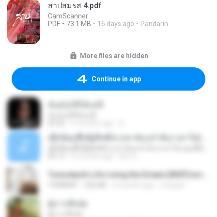
สาปสมรส 4.pdf
CamScanner
PDF
73.1 MB
16 days ago
Pandarin
More files are hidden
Continue in app
ฉันมันก็ดีได้แค่นี้
ฉันมันก็ดีได้แค่นี้
04:32
9 months ago
D
ເຊົາຮ້ອງເຖົ້າຊິເອົາທໍ່ໃດ (เซาฮ้องเถ้าสิเอาเท่าใด) ບຸນເກີດ ຫນູຫ່ວງ ft. ໂສພາ ຈຸນທະລາ
ເຊົາຮ້ອງເຖົ້າຊິເອົາທໍ່ໃດ (เซาฮ้องเถ้าสิเอาเท่าใด) ບຸນເກີດ ຫນູຫ່ວງ ft. ໂສພາ ຈຸນທະລາ
05:13
2 months ago
But G.
Tomodachi Life Living the Dream [NSP].torrent
TORRENT
252 KB
2 months ago
margob
ผู้บ่าวเสื้อปุ๋ย
ผู้บ่าวเสื้อปุ๋ย