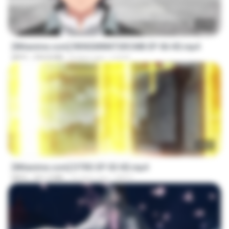
23:40
[Witanime.com] RKNGMNNTSRCMB EP 06 HD.mp4
MP4
294.8 MB
8 days ago
LOLKI
23:03
[Witanime.com] DTRD EP 03 HD.mp4
MP4
321.3 MB
16 days ago
DRTY