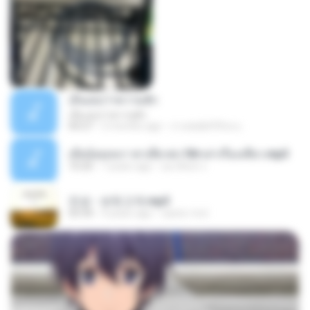
เอิ้นเธอว่าความฮัก
เอิ้นเธอว่าความฮัก
04:27
2 months ago
ถามพ่อ&#39;พ ม.
เมียน้อยเหงา พาเสียวค่ะ18+เล่าเรื่องเสียว.mp3
10:20
7 years ago
อมรพันธ์ จ.
진성 - 보릿고개.mp3
03:34
4 years ago
castor-trot