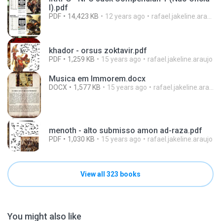
l).pdf
PDF
14,423 KB
12 years ago
rafael.jakeline.araujo
khador - orsus zoktavir.pdf
PDF
1,259 KB
15 years ago
rafael.jakeline.araujo
Musica em Immorem.docx
DOCX
1,577 KB
15 years ago
rafael.jakeline.araujo
menoth - alto submisso amon ad-raza.pdf
PDF
1,030 KB
15 years ago
rafael.jakeline.araujo
View all 323 books
You might also like