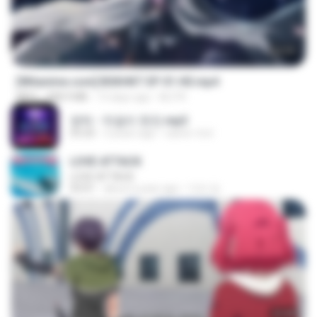
24:35
[Witanime.com] BSKHKT EP 01 HD.mp4
MP4
408.9 MB
13 days ago
BLITR
영탁 - 막걸리 한잔.mp3
03:20
3 years ago
castor-trot
LOVE ATTACK
LOVE ATTACK
03:01
about a year ago
지빈 임.
23:40