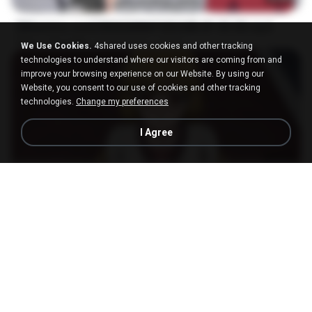
[Witanime.com] RKNGMNNTSRCMB EP 05 HD.mp4
MP4
186.0 MB
15 days ago
LOLKI
We Use Cookies.
4shared uses cookies and other tracking
technologies to understand where our visitors are coming from and
improve your browsing experience on our Website. By using our
Website, you consent to our use of cookies and other tracking
technologies.
Change my preferences
I Agree
23:03
[Witanime.com] DTRD EP 04 HD.mp4
MP4
279.0 MB
9 days ago
DRTY
나훈아 - 영영.mp3
03:41
4 years ago
castor-trot
신유리) 유두자위 A to Z.mp3
2:41:23
2 years ago
좀비고4인커플 좀.