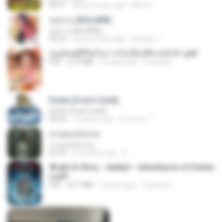
04:31
about a year ago
Mith 9.
กุหลาบ (KULARB)
กุหลาบ (KULARB)
03:55
about a year ago
Suwan J.
หนูน้อยสู้ชีวิตกับภารกิจเลี้ยงพี่ชายทั้งห้า.pdf
PDF
27.2 MB
16 days ago
Pandarin
Pyrite (Fool's Gold)
Pyrite (Fool's Gold)
04:06
12 years ago
princess Y.
สายลมเจ็บปวด
สายลมเจ็บปวด
04:23
8 months ago
D
Wrath & Glory - Aeldari - Inheritance of Ember
s.pdf
PDF
53.7 MB
2 years ago
federico f