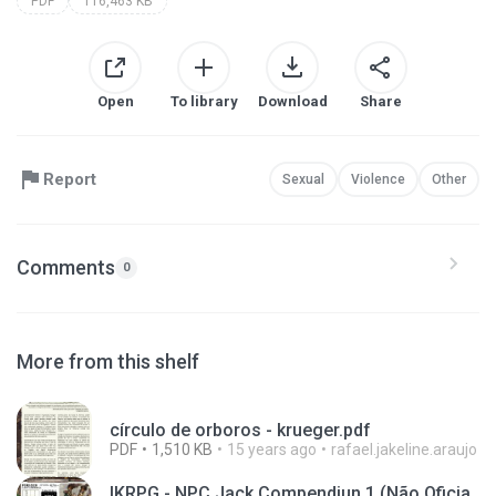
PDF
116,463 KB
Open
To library
Download
Share
Report
Sexual
Violence
Other
Comments
0
More from this shelf
círculo de orboros - krueger.pdf
PDF
1,510 KB
15 years ago
rafael.jakeline.araujo
IKRPG - NPC Jack Compendiun 1 (Não Oficia