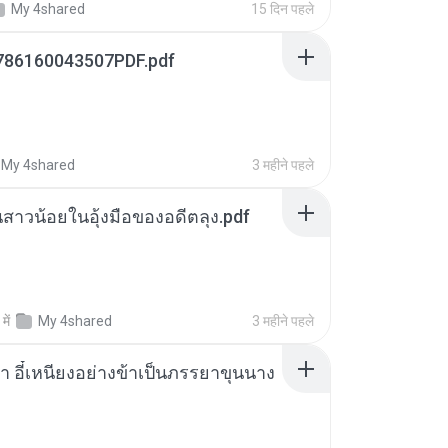
My 4shared
15 दिन पहले
786160043507PDF.pdf
My 4shared
3 महीने पहले
นสาวน้อยในอุ้งมือของอดีตลุง.pdf
में
My 4shared
3 महीने पहले
า อี๋เหนียงอย่างข้าเป็นภรรยาขุนนาง