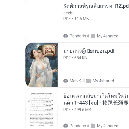
รัตติกาลพิรุณสิบสารท_RZ.pd
decht
PDF
11.5 MB
Pandarin
में
My 4shared
ม่ายสาวผู้เปียกปอน.pdf
PDF
684 KB
Mob K.
में
My 4shared
ย้อนเวลากลับมาเกิดใหม่ในวัน
นตัว 1-443 [จบ] - 揍趴长颈鹿
PDF
499.6 MB
Pandarin
में
My 4shared