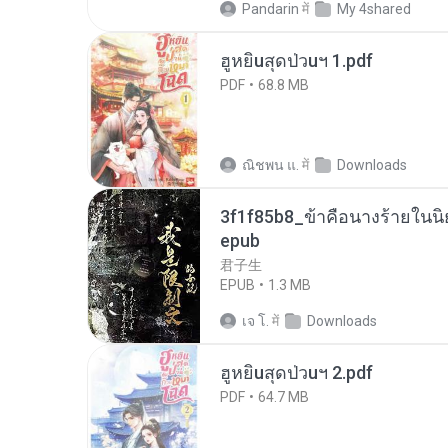
Pandarin
में
My 4shared
ฮูหยิuสุดป่วuฯ 1.pdf
PDF
68.8 MB
ณิชพน แ.
में
Downloads
3f1f85b8_ข้าคือนางร้ายในนิ
epub
君子生
EPUB
1.3 MB
เจ โ.
में
Downloads
ฮูหยิuสุดป่วuฯ 2.pdf
PDF
64.7 MB