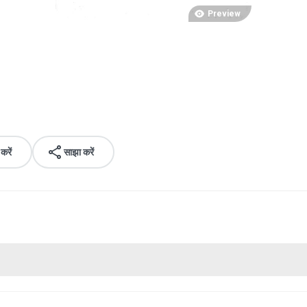
Preview
रें
साझा करें