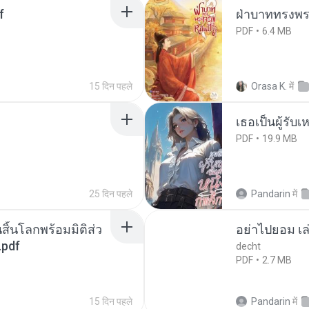
f
ฝ่าบาททรงพระ
PDF
6.4 MB
15 दिन पहले
Orasa K.
में
เธอเป็นผู้รับ
PDF
19.9 MB
25 दिन पहले
Pandarin
में
สิ้นโลกพร้อมมิติส่ว
อย่าไปยอม เล
.pdf
decht
PDF
2.7 MB
15 दिन पहले
Pandarin
में