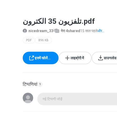
تلفزيون 35 الكترون.pdf
nicedream_33
में
मेरा 4shared
15 साल पहले
और...
PDF
896 KB
इसमें खोलें...
लाइब्रेरी में
डाउनलोड क
टिप्पणियां
1
नई टिप्पणी जोड़ें