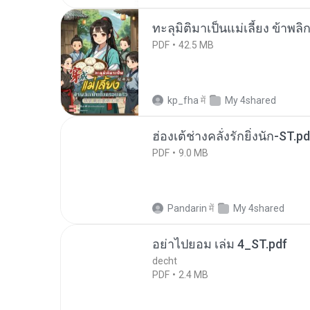
ทะลุมิติมาเป็นแม่เลี้ยง ข้าพลิ
PDF
42.5 MB
kp_fha
में
My 4shared
ฮ่องเต้ช่างคลั่งรักยิ่งนัก-ST.pd
PDF
9.0 MB
Pandarin
में
My 4shared
อย่าไปยอม เล่ม 4_ST.pdf
decht
PDF
2.4 MB