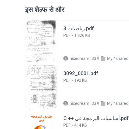
इस शेल्फ से और
رياضيات 3.pdf
PDF
1,326 KB
nicedream_33
में
My 4shared
0092_0001.pdf
PDF
192 KB
nicedream_33
में
My 4shared
C ++ أساسيات البرمجة في.pdf
PDF
414 KB