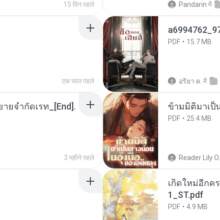
15 दिन पहले
Pandarin
में
a6994762_9
PDF
15.7 MB
एक साल पहले
อริยา ด.
में
ยายจำกัดเรท_[End].
ข้ามมิติมาเป็
PDF
25.4 MB
3 महीने पहले
Reader Lily O.
เกิดใหม่อีกคร
1_ST.pdf
PDF
4.9 MB