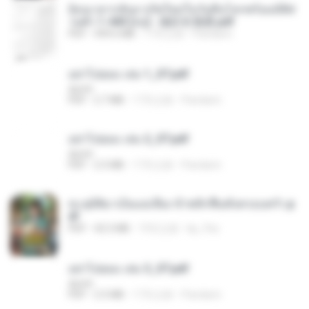
ย้อนเวลากลับมาเกิดใหม่ในวันสิ้นโลกพร้อมมิติส่
วนตัว 1-443 [จบ] - 揍趴长颈鹿.pdf
PDF
499.6 MB
17天之前
Pandarin
อย่าไปยอม เล่ม 1_ST.pdf
decht
PDF
2.7 MB
17天之前
Pandarin
อย่าไปยอม เล่ม 2_ST.pdf
decht
PDF
2.5 MB
17天之前
Pandarin
ทะลุมิติมาเป็นแม่เลี้ยง ข้าพลิกฟื้นทั้งครอบครัว.p
df
PDF
42.5 MB
19天之前
kp_fha
อย่าไปยอม เล่ม 3_ST.pdf
decht
PDF
2.5 MB
17天之前
Pandarin