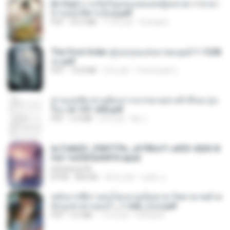
[A Chu] การเกิดใหม่ของหมอหญิงเทวดา l ชายา
ท่านอ๋องปีศาจ [จบ].pdf
PDF
35.5 MB
17天之前
Pandarin
The First Order สู่รุ่งอรุณแห่งมวลมนุษย์ 1-1328
จบ.pdf
PDF
72.8 MB
3月之前
Theerasak G.
ท่านแม่ทัพ ท่านต้องการภรรยาอย่างข้าถึงจะรุ่งเ
รือง ch 101-200.pdf
PDF
5.4 MB
2月之前
My J.
6c7c8d33_3f85779c_e3783cf1-e033-4265-8
fe2-1e23b5a9dff0.epub
littlebbear96
EPUB
804 KB
26天之前
ทอฝัน ม.
หลังจากพี่สาวคนโตกลายเป็นทาส รัชทายาทตำห
นักบูรพาตาแดงก่ำ_1-242_(จบ).pdf
PDF
9.3 MB
17天之前
Pandarin