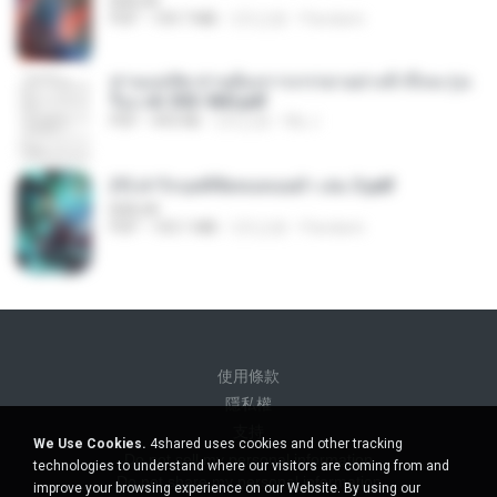
BAILIW
PDF
109.7 MB
2月之前
Pandarin
ท่านแม่ทัพ ท่านต้องการภรรยาอย่างข้าถึงจะรุ่งเ
รือง ch 553-560.pdf
PDF
493 KB
2月之前
My J.
(Y) ฝ่าวิกฤตพิชิตหอคอยดำ เล่ม 3.pdf
BAILIW
PDF
103.1 MB
2月之前
Pandarin
使用條款
隱私權
支持
We Use Cookies.
4shared uses cookies and other tracking
Do not sell my personal information
technologies to understand where our visitors are coming from and
Do not share my personal information
improve your browsing experience on our Website. By using our