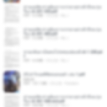
ท่านแม่ทัพ ท่านต้องการภรรยาอย่างข้าถึงจะรุ่งเ
รือง ch 201-300.pdf
PDF
6.5 MB
2月之前
My J.
ท่านแม่ทัพ ท่านต้องการภรรยาอย่างข้าถึงจะรุ่งเ
รือง ch 301-400.pdf
PDF
5.2 MB
2月之前
My J.
หวนกลับมาเป็นคนโปรดของฮ่องเต้ ch 1-200.pd
f
PDF
6.4 MB
2月之前
My J.
(Y) ฝ่าวิกฤตพิชิตหอคอยดำ เล่ม 1.pdf
BAILIW
PDF
101.1 MB
2月之前
Pandarin
ท่านแม่ทัพ ท่านต้องการภรรยาอย่างข้าถึงจะรุ่งเ
รือง ch 561-568 end.pdf
PDF
502 KB
2月之前
My J.