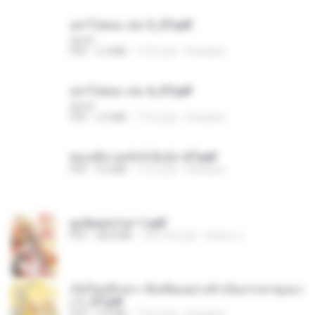
อย่าไปยอม เล่ม 5_ST.pdf
decht
PDF
2.4 MB
17天之前
Pandarin
อย่าไปยอม เล่ม 4_ST.pdf
decht
PDF
2.4 MB
17天之前
Pandarin
ฮ่องเต้ช่างคลั่งรักยิ่งนัก-ST.pdf
PDF
9.0 MB
17天之前
Pandarin
ฮูหยิuสุดป่วuฯ 1.pdf
PDF
68.8 MB
大约1年之前
ณิชพน แ.
เกิดใหม่อีกครา อี๋เหนียงอย่างข้าเป็นภรรยาขุนนา
ง 1_ST.pdf
PDF
4.9 MB
17天之前
Pandarin