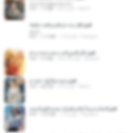
tanmobza@gmail.com
PDF
1.4 MB
26天之前
Mob K.
รัตติกาลพิรุณสิบสารท_RZ.pdf
decht
PDF
11.5 MB
17天之前
Pandarin
ฝ่าบาททรงพระเจริญหมื่นปี1.pdf
PDF
6.4 MB
大约1年之前
Orasa K.
ม่ายสาวผู้เปียกปอน.pdf
PDF
684 KB
27天之前
Mob K.
เธอเป็นผู้รับเหมาอันดับหนึ่งในแกแล็คซี่.pdf
PDF
19.9 MB
17天之前
Pandarin