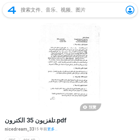
預覽
تلفزيون 35 الكترون.pdf
nicedream_33
15 年前
更多...