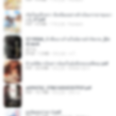
เกิดใหม่อีกครา อี๋เหนียงอย่างข้าเป็นภรรยาขุนนา
ง 2_ST.pdf
PDF
4.9 MB
17天之前
Pandarin
3f1f85b8_ข้าคือนางร้ายในนิยายจำกัดเรท_[En
d].epub
君子生
EPUB
1.3 MB
3月之前
เจ โ.
ข้ามมิติมาเป็นสาวน้อยในอุ้งมือของอดีตลุง.pdf
PDF
25.4 MB
3月之前
Reader Lily O.
a6994762_9786160043507PDF.pdf
PDF
15.7 MB
3月之前
อริยา ด.
ฮูหยิuสุดป่วuฯ 2.pdf