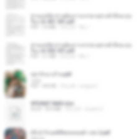
ท่านแม่ทัพ ท่านต้องการภรรยาอย่างข้าถึงจะรุ่งเ
รือง ch 401-501.pdf
PDF
3.6 MB
2月之前
My J.
ท่านแม่ทัพ ท่านต้องการภรรยาอย่างข้าถึงจะรุ่งเ
รือง ch 502-551.pdf
PDF
3.1 MB
2月之前
My J.
หย่ารักนางร้าย.pdf
1234
PDF
692 KB
3月之前
yingyai S.
SPIUNAT MAVI.xlsx
XLSX
99.4 MB
2年之前
Susann S.
(Y) ฝ่าวิกฤตพิชิตหอคอยดำ เล่ม 2.pdf