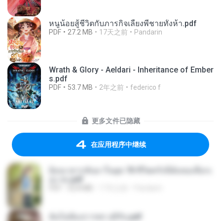
หนูน้อยสู้ชีวิตกับภารกิจเลี้ยงพี่ชายทั้งห้า.pdf
PDF
27.2 MB
17天之前
Pandarin
Wrath & Glory - Aeldari - Inheritance of Ember
s.pdf
PDF
53.7 MB
2年之前
federico f
更多文件已隐藏
在应用程序中继续
ย้อนเวลากลับมาในยุค 70 ชีวิตครั้งนี้ฉันขอเลือกเ
อง จบ.pdf
PDF
32.8 MB
17天之前
Pandarin
ฉันไม่ต้องการพร สุจิรัน.pdf