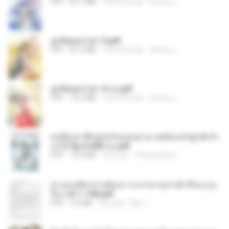
PDF
64.7 MB
大约1年之前
ณิชพน แ.
ฮูหยิuสุดป่วuฯ 3.pdf
PDF
65.3 MB
大约1年之前
ณิชพน แ.
ฮูหยิuสุดป่วuฯ 4 จบ.pdf
PDF
72.5 MB
大约1年之前
ณิชพน แ.
คนอื่นเขาฝึกยุทธกันแทบตาย แต่ฉันแค่ปลูกผักก็เ
ก่งได้ Ep.0-600 จบ.pdf
PDF
19.0 MB
3月之前
Theerasak G.
ท่านแม่ทัพ ท่านต้องการภรรยาอย่างข้าถึงจะรุ่งเ
รือง ch 1-100.pdf
PDF
4.4 MB
2月之前
My J.