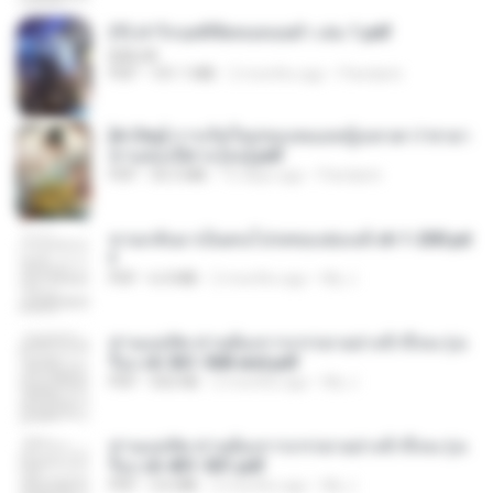
(Y) ฝ่าวิกฤตพิชิตหอคอยดำ เล่ม 1.pdf
BAILIW
PDF
101.1 MB
2 months ago
Pandarin
[A Chu] การเกิดใหม่ของหมอหญิงเทวดา l ชายา
ท่านอ๋องปีศาจ [จบ].pdf
PDF
35.5 MB
15 days ago
Pandarin
หวนกลับมาเป็นคนโปรดของฮ่องเต้ ch 1-200.pd
f
PDF
6.4 MB
2 months ago
My J.
ท่านแม่ทัพ ท่านต้องการภรรยาอย่างข้าถึงจะรุ่งเ
รือง ch 561-568 end.pdf
PDF
502 KB
2 months ago
My J.
ท่านแม่ทัพ ท่านต้องการภรรยาอย่างข้าถึงจะรุ่งเ
รือง ch 401-501.pdf
PDF
3.6 MB
2 months ago
My J.