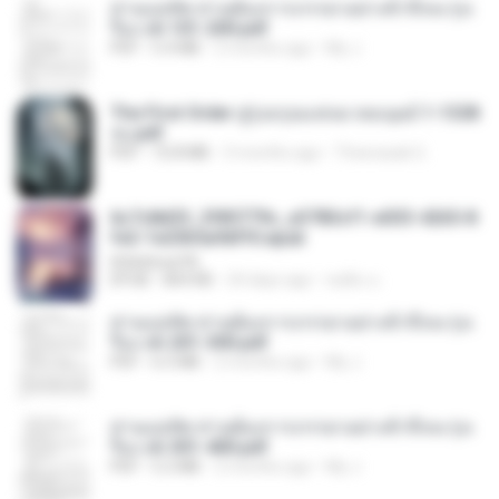
ท่านแม่ทัพ ท่านต้องการภรรยาอย่างข้าถึงจะรุ่งเ
รือง ch 101-200.pdf
PDF
5.4 MB
2 months ago
My J.
The First Order สู่รุ่งอรุณแห่งมวลมนุษย์ 1-1328
จบ.pdf
PDF
72.8 MB
3 months ago
Theerasak G.
6c7c8d33_3f85779c_e3783cf1-e033-4265-8
fe2-1e23b5a9dff0.epub
littlebbear96
EPUB
804 KB
24 days ago
ทอฝัน ม.
ท่านแม่ทัพ ท่านต้องการภรรยาอย่างข้าถึงจะรุ่งเ
รือง ch 201-300.pdf
PDF
6.5 MB
2 months ago
My J.
ท่านแม่ทัพ ท่านต้องการภรรยาอย่างข้าถึงจะรุ่งเ
รือง ch 301-400.pdf
PDF
5.2 MB
2 months ago
My J.