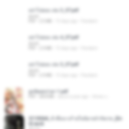
อย่าไปยอม เล่ม 3_ST.pdf
decht
PDF
2.5 MB
15 days ago
Pandarin
อย่าไปยอม เล่ม 4_ST.pdf
decht
PDF
2.4 MB
15 days ago
Pandarin
อย่าไปยอม เล่ม 5_ST.pdf
decht
PDF
2.4 MB
15 days ago
Pandarin
ฮูหยิuสุดป่วuฯ 1.pdf
PDF
68.8 MB
about a year ago
ณิชพน แ.
3f1f85b8_ข้าคือนางร้ายในนิยายจำกัดเรท_[En
d].epub