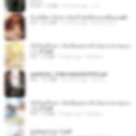
君子生
EPUB
1.3 MB
3 months ago
เจ โ.
ข้ามมิติมาเป็นสาวน้อยในอุ้งมือของอดีตลุง.pdf
PDF
25.4 MB
3 months ago
Reader Lily O.
เกิดใหม่อีกครา อี๋เหนียงอย่างข้าเป็นภรรยาขุนนา
ง 1_ST.pdf
PDF
4.9 MB
15 days ago
Pandarin
a6994762_9786160043507PDF.pdf
PDF
15.7 MB
3 months ago
อริยา ด.
เกิดใหม่อีกครา อี๋เหนียงอย่างข้าเป็นภรรยาขุนนา
ง 2_ST.pdf
PDF
4.9 MB
15 days ago
Pandarin
ฮูหยิuสุดป่วuฯ 2.pdf