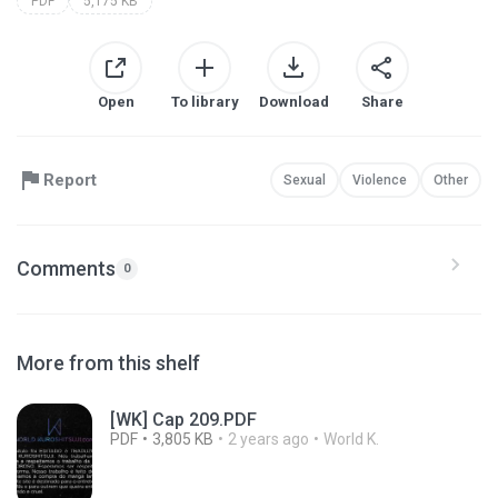
PDF
5,175 KB
Open
To library
Download
Share
Report
Sexual
Violence
Other
Comments
0
More from this shelf
[WK] Cap 209.PDF
PDF
3,805 KB
2 years ago
World K.