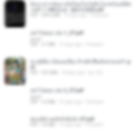
ย้อนเวลากลับมาเกิดใหม่ในวันสิ้นโลกพร้อมมิติส่
วนตัว 1-443 [จบ] - 揍趴长颈鹿.pdf
PDF
499.6 MB
15 days ago
Pandarin
อย่าไปยอม เล่ม 1_ST.pdf
decht
PDF
2.7 MB
15 days ago
Pandarin
ทะลุมิติมาเป็นแม่เลี้ยง ข้าพลิกฟื้นทั้งครอบครัว.p
df
PDF
42.5 MB
18 days ago
kp_fha
อย่าไปยอม เล่ม 2_ST.pdf
decht
PDF
2.5 MB
15 days ago
Pandarin
ฮ่องเต้ช่างคลั่งรักยิ่งนัก-ST.pdf
PDF
9.0 MB
15 days ago
Pandarin