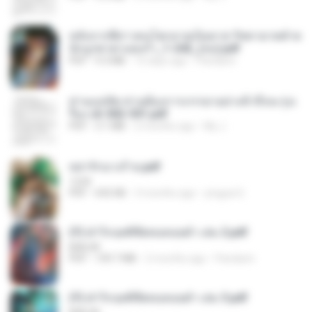
หลังจากพี่สาวคนโตกลายเป็นทาส รัชทายาทตำห
นักบูรพาตาแดงก่ำ_1-242_(จบ).pdf
PDF
9.3 MB
15 days ago
Pandarin
ท่านแม่ทัพ ท่านต้องการภรรยาอย่างข้าถึงจะรุ่งเ
รือง ch 502-551.pdf
PDF
3.1 MB
2 months ago
My J.
หย่ารักนางร้าย.pdf
1234
PDF
692 KB
3 months ago
yingyai S.
(Y) ฝ่าวิกฤตพิชิตหอคอยดำ เล่ม 2.pdf
BAILIW
PDF
109.7 MB
2 months ago
Pandarin
(Y) ฝ่าวิกฤตพิชิตหอคอยดำ เล่ม 3.pdf