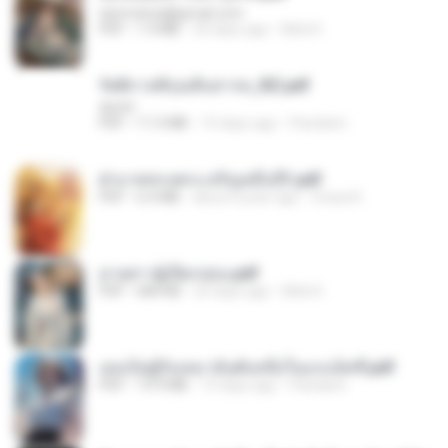
tanmobza@gmail.com
PDF
1.4 MB
24 days ago
Mob K.
รัตติกาลพิรุณสิบสารท_RZ.pdf
decht
PDF
11.5 MB
15 days ago
Pandarin
ฝ่าบาททรงพระเจริญหมื่นปี1.pdf
PDF
6.4 MB
about a year ago
Orasa K.
ม่ายสาวผู้เปียกปอน.pdf
PDF
684 KB
25 days ago
Mob K.
เธอเป็นผู้รับเหมาอันดับหนึ่งในแกแล็คซี่.pdf
PDF
19.9 MB
15 days ago
Pandarin