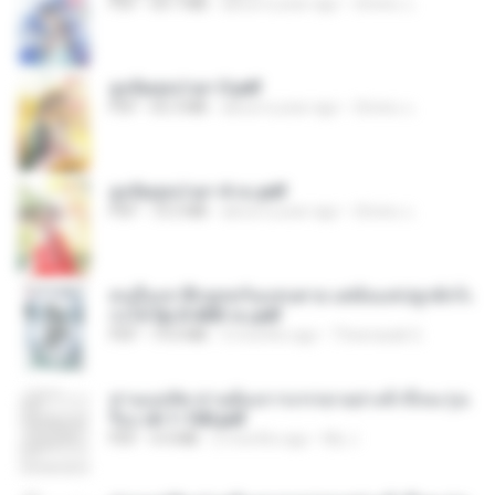
PDF
64.7 MB
about a year ago
ณิชพน แ.
ฮูหยิuสุดป่วuฯ 3.pdf
PDF
65.3 MB
about a year ago
ณิชพน แ.
ฮูหยิuสุดป่วuฯ 4 จบ.pdf
PDF
72.5 MB
about a year ago
ณิชพน แ.
คนอื่นเขาฝึกยุทธกันแทบตาย แต่ฉันแค่ปลูกผักก็เ
ก่งได้ Ep.0-600 จบ.pdf
PDF
19.0 MB
3 months ago
Theerasak G.
ท่านแม่ทัพ ท่านต้องการภรรยาอย่างข้าถึงจะรุ่งเ
รือง ch 1-100.pdf
PDF
4.4 MB
2 months ago
My J.