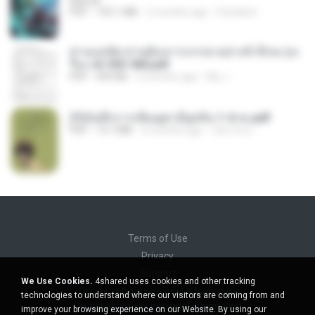
BAILIW
PDF
103.1 MB
2 months ago
Pandarin
ท่านแม่ทัพ ท่านต้องการภรรยาอย่างข้าถึงจะรุ่งเ
รือง ch 553-560.pdf
PDF
493 KB
2 months ago
My J.
(Y)บันทึกการเลี้ยงดูสามียุคหิน 1-4 จบ.pdf
PDF
19.7 MB
4 months ago
เลิฟ รักนะ
Terms of Use
Privacy
Support
We Use Cookies.
4shared uses cookies and other tracking
Do not sell my personal information
technologies to understand where our visitors are coming from and
Do not share my personal information
improve your browsing experience on our Website. By using our