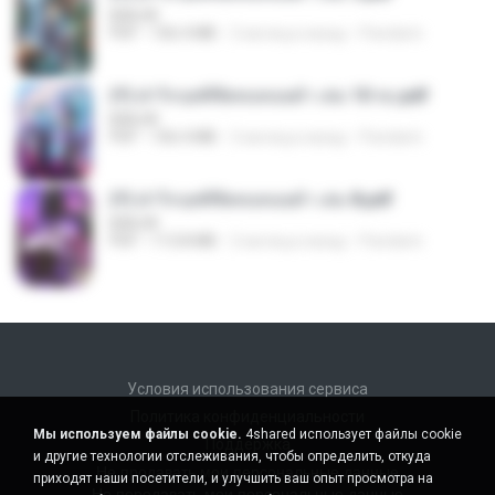
BAILIW
PDF
106.4 MB
2 месяца назад
Pandarin
(Y) ฝ่าวิกฤตพิชิตหอคอยดำ เล่ม 10 จบ.pdf
BAILIW
PDF
106.4 MB
2 месяца назад
Pandarin
(Y) ฝ่าวิกฤตพิชิตหอคอยดำ เล่ม 8.pdf
BAILIW
PDF
113.8 MB
2 месяца назад
Pandarin
Условия использования сервиса
Политика конфиденциальности
Мы используем файлы cookie.
4shared использует файлы cookie
Поддержка
и другие технологии отслеживания, чтобы определить, откуда
Не продавать мои персональные данные
приходят наши посетители, и улучшить ваш опыт просмотра на
Не передавать мои персональные данные