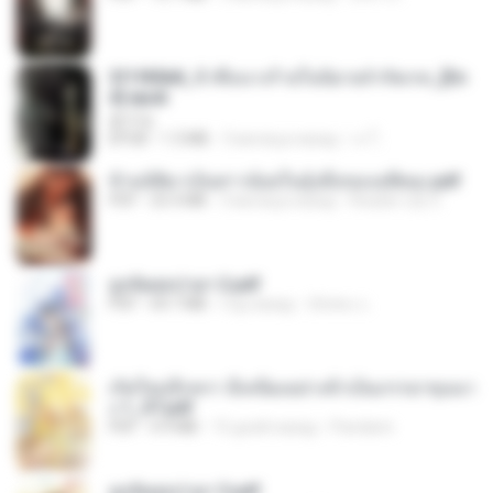
3f1f85b8_ข้าคือนางร้ายในนิยายจำกัดเรท_[En
d].epub
君子生
EPUB
1.3 MB
3 месяца назад
เจ โ.
ข้ามมิติมาเป็นสาวน้อยในอุ้งมือของอดีตลุง.pdf
PDF
25.4 MB
3 месяца назад
Reader Lily O.
ฮูหยิuสุดป่วuฯ 2.pdf
PDF
64.7 MB
год назад
ณิชพน แ.
เกิดใหม่อีกครา อี๋เหนียงอย่างข้าเป็นภรรยาขุนนา
ง 1_ST.pdf
PDF
4.9 MB
15 дней назад
Pandarin
ฮูหยิuสุดป่วuฯ 3.pdf