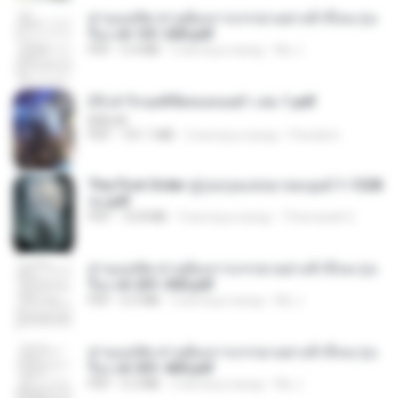
ท่านแม่ทัพ ท่านต้องการภรรยาอย่างข้าถึงจะรุ่งเ
รือง ch 101-200.pdf
PDF
5.4 MB
2 месяца назад
My J.
(Y) ฝ่าวิกฤตพิชิตหอคอยดำ เล่ม 1.pdf
BAILIW
PDF
101.1 MB
2 месяца назад
Pandarin
The First Order สู่รุ่งอรุณแห่งมวลมนุษย์ 1-1328
จบ.pdf
PDF
72.8 MB
3 месяца назад
Theerasak G.
ท่านแม่ทัพ ท่านต้องการภรรยาอย่างข้าถึงจะรุ่งเ
รือง ch 201-300.pdf
PDF
6.5 MB
2 месяца назад
My J.
ท่านแม่ทัพ ท่านต้องการภรรยาอย่างข้าถึงจะรุ่งเ
รือง ch 301-400.pdf
PDF
5.2 MB
2 месяца назад
My J.