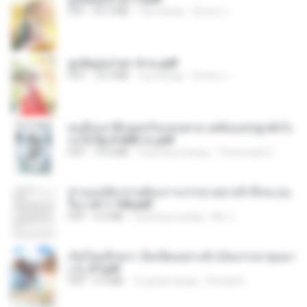
PDF
65.3 MB
год назад
ณิชพน แ.
ฮูหยิuสุดป่วuฯ 4 จบ.pdf
PDF
72.5 MB
год назад
ณิชพน แ.
คนอื่นเขาฝึกยุทธกันแทบตาย แต่ฉันแค่ปลูกผักก็เ
ก่งได้ Ep.0-600 จบ.pdf
PDF
19.0 MB
3 месяца назад
Theerasak G.
ท่านแม่ทัพ ท่านต้องการภรรยาอย่างข้าถึงจะรุ่งเ
รือง ch 1-100.pdf
PDF
4.4 MB
2 месяца назад
My J.
เกิดใหม่อีกครา อี๋เหนียงอย่างข้าเป็นภรรยาขุนนา
ง 2_ST.pdf
PDF
4.9 MB
15 дней назад
Pandarin