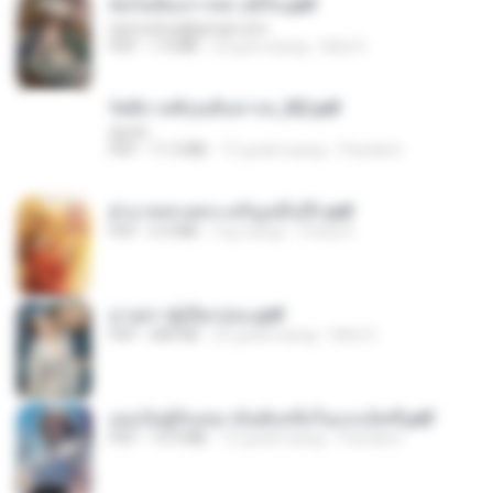
ฉันไม่ต้องการพร สุจิรัน.pdf
tanmobza@gmail.com
PDF
1.4 MB
24 дня назад
Mob K.
รัตติกาลพิรุณสิบสารท_RZ.pdf
decht
PDF
11.5 MB
15 дней назад
Pandarin
ฝ่าบาททรงพระเจริญหมื่นปี1.pdf
PDF
6.4 MB
год назад
Orasa K.
ม่ายสาวผู้เปียกปอน.pdf
PDF
684 KB
25 дней назад
Mob K.
เธอเป็นผู้รับเหมาอันดับหนึ่งในแกแล็คซี่.pdf
PDF
19.9 MB
15 дней назад
Pandarin