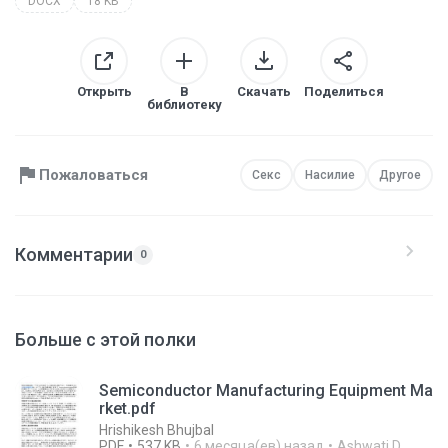
DOCX
18 KB
Открыть
В
Скачать
Поделиться
библиотеку
Пожаловаться
Секс
Насилие
Другое
Комментарии
0
Больше с этой полки
Semiconductor Manufacturing Equipment Ma
rket.pdf
Hrishikesh Bhujbal
PDF
537 KB
6 месяца(ев) назад
Ashwati D.