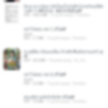
ย้อนเวลากลับมาเกิดใหม่ในวันสิ้นโลกพร้อมมิติส่
วนตัว 1-443 [จบ] - 揍趴长颈鹿.pdf
PDF
499.6 MB
15 дней назад
Pandarin
อย่าไปยอม เล่ม 1_ST.pdf
decht
PDF
2.7 MB
15 дней назад
Pandarin
ทะลุมิติมาเป็นแม่เลี้ยง ข้าพลิกฟื้นทั้งครอบครัว.p
df
PDF
42.5 MB
18 дней назад
kp_fha
อย่าไปยอม เล่ม 2_ST.pdf
decht
PDF
2.5 MB
15 дней назад
Pandarin
ฮ่องเต้ช่างคลั่งรักยิ่งนัก-ST.pdf
PDF
9.0 MB
15 дней назад
Pandarin