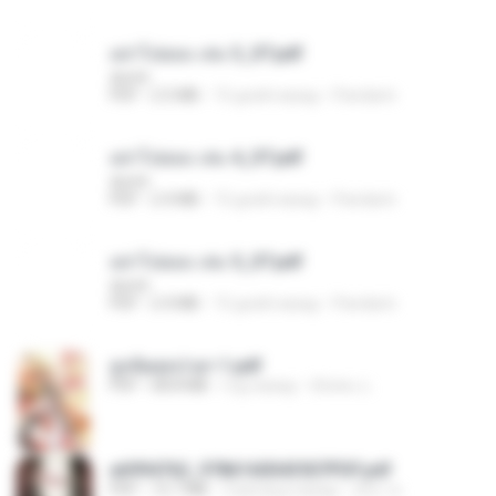
อย่าไปยอม เล่ม 3_ST.pdf
decht
PDF
2.5 MB
15 дней назад
Pandarin
อย่าไปยอม เล่ม 4_ST.pdf
decht
PDF
2.4 MB
15 дней назад
Pandarin
อย่าไปยอม เล่ม 5_ST.pdf
decht
PDF
2.4 MB
15 дней назад
Pandarin
ฮูหยิuสุดป่วuฯ 1.pdf
PDF
68.8 MB
год назад
ณิชพน แ.
a6994762_9786160043507PDF.pdf
PDF
15.7 MB
3 месяца назад
อริยา ด.