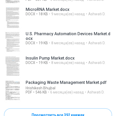
MicroRNA Market.docx
DOCX
18 KB
9 месяца(ев) назад
Ashwati D.
U.S. Pharmacy Automation Devices Market.d
ocx
DOCX
19 KB
8 месяца(ев) назад
Ashwati D.
Insulin Pump Market.docx
DOCX
19 KB
8 месяца(ев) назад
Ashwati D.
Packaging Waste Management Market.pdf
Hrishikesh Bhujbal
PDF
546 KB
6 месяца(ев) назад
Ashwati D.
Просмотреть все 392 книжек