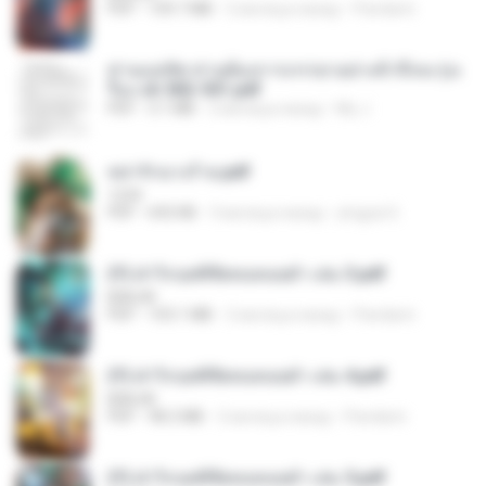
PDF
109.7 MB
2 месяца назад
Pandarin
ท่านแม่ทัพ ท่านต้องการภรรยาอย่างข้าถึงจะรุ่งเ
รือง ch 502-551.pdf
PDF
3.1 MB
2 месяца назад
My J.
หย่ารักนางร้าย.pdf
1234
PDF
692 KB
3 месяца назад
yingyai S.
(Y) ฝ่าวิกฤตพิชิตหอคอยดำ เล่ม 3.pdf
BAILIW
PDF
103.1 MB
2 месяца назад
Pandarin
(Y) ฝ่าวิกฤตพิชิตหอคอยดำ เล่ม 4.pdf
BAILIW
PDF
98.2 MB
2 месяца назад
Pandarin
(Y) ฝ่าวิกฤตพิชิตหอคอยดำ เล่ม 5.pdf