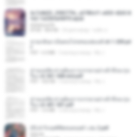
6c7c8d33_3f85779c_e3783cf1-e033-4265-8
fe2-1e23b5a9dff0.epub
littlebbear96
EPUB
804 KB
24 дня назад
ทอฝัน ม.
หวนกลับมาเป็นคนโปรดของฮ่องเต้ ch 1-200.pd
f
PDF
6.4 MB
2 месяца назад
My J.
ท่านแม่ทัพ ท่านต้องการภรรยาอย่างข้าถึงจะรุ่งเ
รือง ch 561-568 end.pdf
PDF
502 KB
2 месяца назад
My J.
ท่านแม่ทัพ ท่านต้องการภรรยาอย่างข้าถึงจะรุ่งเ
รือง ch 401-501.pdf
PDF
3.6 MB
2 месяца назад
My J.
(Y) ฝ่าวิกฤตพิชิตหอคอยดำ เล่ม 2.pdf
BAILIW