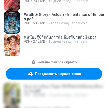
PDF
73.1 MB
15 дней назад
Pandarin
Wrath & Glory - Aeldari - Inheritance of Ember
s.pdf
PDF
53.7 MB
2 года назад
federico f
หนูน้อยสู้ชีวิตกับภารกิจเลี้ยงพี่ชายทั้งห้า.pdf
PDF
27.2 MB
15 дней назад
Pandarin
Больше файлов скрыто
Продолжить в приложении
ย้อนเวลากลับมาในยุค 70 ชีวิตครั้งนี้ฉันขอเลือกเ
อง จบ.pdf
PDF
32.8 MB
15 дней назад
Pandarin