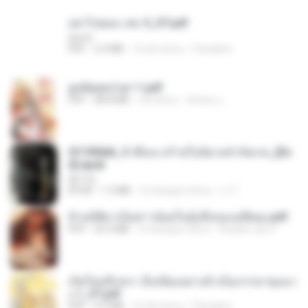
อย่าไปยอม เล่ม 5_ST.pdf
decht
PDF
2.4 MB
16 dni temu
Pandarin
ฮูหยิuสุดป่วuฯ 1.pdf
PDF
68.8 MB
rok temu
ณิชพน แ.
3f1f85b8_ข้าคือนางร้ายในนิยายจำกัดเรท_[En
d].epub
君子生
EPUB
1.3 MB
3 miesiące temu
เจ โ.
ข้ามมิติมาเป็นสาวน้อยในอุ้งมือของอดีตลุง.pdf
PDF
25.4 MB
3 miesiące temu
Reader Lily O.
เกิดใหม่อีกครา อี๋เหนียงอย่างข้าเป็นภรรยาขุนนา
ง 1_ST.pdf
PDF
4.9 MB
16 dni temu
Pandarin