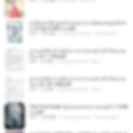
PDF
72.5 MB
rok temu
ณิชพน แ.
คนอื่นเขาฝึกยุทธกันแทบตาย แต่ฉันแค่ปลูกผักก็เ
ก่งได้ Ep.0-600 จบ.pdf
PDF
19.0 MB
3 miesiące temu
Theerasak G.
ท่านแม่ทัพ ท่านต้องการภรรยาอย่างข้าถึงจะรุ่งเ
รือง ch 1-100.pdf
PDF
4.4 MB
2 miesiące temu
My J.
ท่านแม่ทัพ ท่านต้องการภรรยาอย่างข้าถึงจะรุ่งเ
รือง ch 101-200.pdf
PDF
5.4 MB
2 miesiące temu
My J.
The First Order สู่รุ่งอรุณแห่งมวลมนุษย์ 1-1328
จบ.pdf
PDF
72.8 MB
3 miesiące temu
Theerasak G.