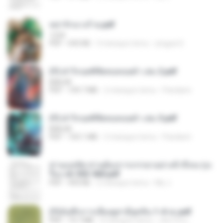
หย่ารักนางร้าย.pdf
1234
PDF
692 KB
3 miesiące temu
yingyai S.
(Y) ฝ่าวิกฤตพิชิตหอคอยดำ เล่ม 2.pdf
BAILIW
PDF
109.7 MB
2 miesiące temu
Pandarin
(Y) ฝ่าวิกฤตพิชิตหอคอยดำ เล่ม 3.pdf
BAILIW
PDF
103.1 MB
2 miesiące temu
Pandarin
ท่านแม่ทัพ ท่านต้องการภรรยาอย่างข้าถึงจะรุ่งเ
รือง ch 553-560.pdf
PDF
493 KB
2 miesiące temu
My J.
(Y)บันทึกการเลี้ยงดูสามียุคหิน 1-4 จบ.pdf
PDF
19.7 MB
4 miesiące temu
เลิฟ รักนะ