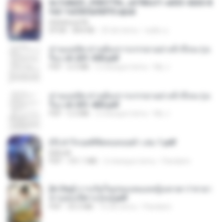
6c7c8d33_3f85779c_e3783cf1-e033-4265-8
fe2-1e23b5a9dff0.epub
littlebbear96
EPUB
804 KB
25 dni temu
ทอฝัน ม.
ท่านแม่ทัพ ท่านต้องการภรรยาอย่างข้าถึงจะรุ่งเ
รือง ch 201-300.pdf
PDF
6.5 MB
2 miesiące temu
My J.
ท่านแม่ทัพ ท่านต้องการภรรยาอย่างข้าถึงจะรุ่งเ
รือง ch 301-400.pdf
PDF
5.2 MB
2 miesiące temu
My J.
(Y) ฝ่าวิกฤตพิชิตหอคอยดำ เล่ม 1.pdf
BAILIW
PDF
101.1 MB
2 miesiące temu
Pandarin
[A Chu] การเกิดใหม่ของหมอหญิงเทวดา l ชายา
ท่านอ๋องปีศาจ [จบ].pdf
PDF
35.5 MB
16 dni temu
Pandarin