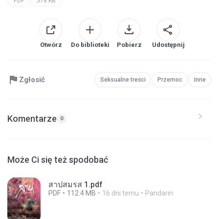
PDF
578 KB
Otwórz
Do biblioteki
Pobierz
Udostępnij
Zgłosić
Seksualne treści
Przemoc
Inne
Komentarze
0
Może Ci się też spodobać
สาปสมรส 1.pdf
PDF
112.4 MB
16 dni temu
Pandarin