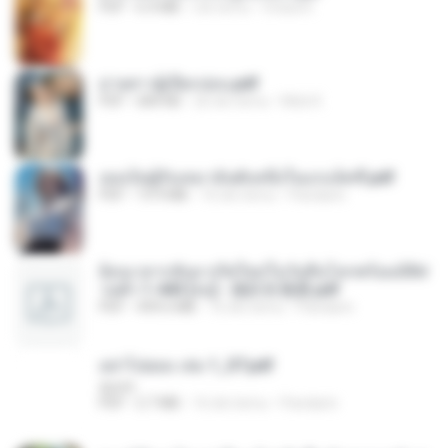
PDF
6.4 MB
rok temu
Orasa K.
ม่ายสาวผู้เปียกปอน.pdf
PDF
684 KB
26 dni temu
Mob K.
เธอเป็นผู้รับเหมาอันดับหนึ่งในแกแล็คซี่.pdf
PDF
19.9 MB
16 dni temu
Pandarin
ย้อนเวลากลับมาเกิดใหม่ในวันสิ้นโลกพร้อมมิติส่
วนตัว 1-443 [จบ] - 揍趴长颈鹿.pdf
PDF
499.6 MB
16 dni temu
Pandarin
อย่าไปยอม เล่ม 1_ST.pdf
decht
PDF
2.7 MB
16 dni temu
Pandarin