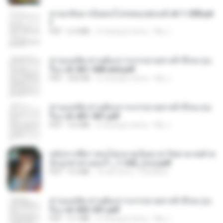
หวนกลับมาเป็นคนโปรดของฮ่องเต้ ch 1-200.pd
f
PDF
6.4 MB
2 miesiące temu
My J.
ท่านแม่ทัพ ท่านต้องการภรรยาอย่างข้าถึงจะรุ่งเ
รือง ch 561-568 end.pdf
PDF
502 KB
2 miesiące temu
My J.
ท่านแม่ทัพ ท่านต้องการภรรยาอย่างข้าถึงจะรุ่งเ
รือง ch 401-501.pdf
PDF
3.6 MB
2 miesiące temu
My J.
หลังจากพี่สาวคนโตกลายเป็นทาส รัชทายาทตำห
นักบูรพาตาแดงก่ำ_1-242_(จบ).pdf
PDF
9.3 MB
16 dni temu
Pandarin
ท่านแม่ทัพ ท่านต้องการภรรยาอย่างข้าถึงจะรุ่งเ
รือง ch 502-551.pdf
PDF
3.1 MB
2 miesiące temu
My J.