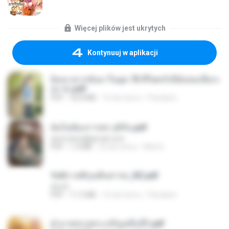
Więcej plików jest ukrytych
Kontynuuj w aplikacji
ย้อนเวลากลับมาในยุค 70 ชีวิตครั้งนี้ฉันขอเลือกเ
อง จบ.pdf
PDF
32.8 MB
16 dni temu
Pandarin
ฉันไม่ต้องการพร สุจิรัน.pdf
tanmobza@gmail.com
PDF
1.4 MB
25 dni temu
Mob K.
รัตติกาลพิรุณสิบสารท_RZ.pdf
decht
PDF
11.5 MB
16 dni temu
Pandarin
ฝ่าบาททรงพระเจริญหมื่นปี1.pdf