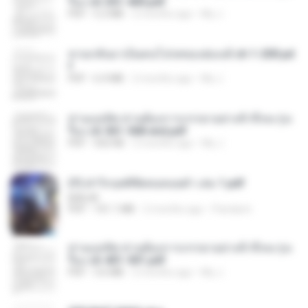
รือง ch 301-400.pdf
PDF
5.2 MB
2 months ago
My J.
หวนกลับมาเป็นคนโปรดของฮ่องเต้ ch 1-200.pd
f
PDF
6.4 MB
2 months ago
My J.
ท่านแม่ทัพ ท่านต้องการภรรยาอย่างข้าถึงจะรุ่งเ
รือง ch 561-568 end.pdf
PDF
502 KB
2 months ago
My J.
(Y) ฝ่าวิกฤตพิชิตหอคอยดำ เล่ม 1.pdf
BAILIW
PDF
101.1 MB
2 months ago
Pandarin
ท่านแม่ทัพ ท่านต้องการภรรยาอย่างข้าถึงจะรุ่งเ
รือง ch 401-501.pdf
PDF
3.6 MB
2 months ago
My J.