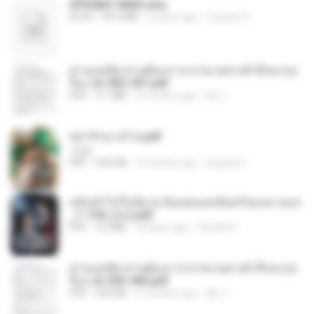
SPIUNAT MAVI.xlsx
XLSX
99.4 MB
2 years ago
Susann S.
ท่านแม่ทัพ ท่านต้องการภรรยาอย่างข้าถึงจะรุ่งเ
รือง ch 502-551.pdf
PDF
3.1 MB
2 months ago
My J.
หย่ารักนางร้าย.pdf
1234
PDF
692 KB
3 months ago
yingyai S.
หลังเข้าไปในนิยาย ฉันแย่งแสงจันทร์ของนางเอก
_1-154_(จบ).pdf
PDF
5.6 MB
18 days ago
Pandarin
ท่านแม่ทัพ ท่านต้องการภรรยาอย่างข้าถึงจะรุ่งเ
รือง ch 553-560.pdf
PDF
493 KB
2 months ago
My J.