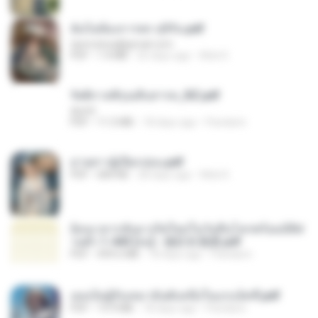
ฉันไม่ต้องการพร สุจิรัน.pdf
tanmobza@gmail.com
PDF
1.4 MB
26 days ago
Mob K.
รัตติกาลพิรุณสิบสารท_RZ.pdf
decht
PDF
11.5 MB
18 days ago
Pandarin
ม่ายสาวผู้เปียกปอน.pdf
PDF
684 KB
28 days ago
Mob K.
ย้อนเวลากลับมาเกิดใหม่ในวันสิ้นโลกพร้อมมิติส่
วนตัว 1-443 [จบ] - 揍趴长颈鹿.pdf
PDF
499.6 MB
18 days ago
Pandarin
เธอเป็นผู้รับเหมาอันดับหนึ่งในแกแล็คซี่.pdf
PDF
19.9 MB
18 days ago
Pandarin