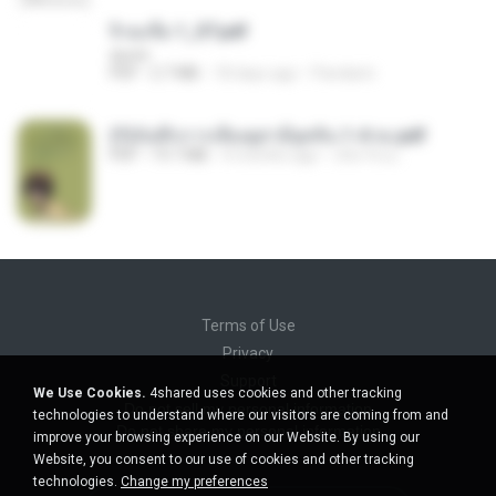
จิ่วฉงจื่อ 1_ST.pdf
decht
PDF
2.7 MB
18 days ago
Pandarin
(Y)บันทึกการเลี้ยงดูสามียุคหิน 1-4 จบ.pdf
PDF
19.7 MB
4 months ago
เลิฟ รักนะ
Terms of Use
Privacy
Support
We Use Cookies.
4shared uses cookies and other tracking
Do not sell my personal information
technologies to understand where our visitors are coming from and
Do not share my personal information
improve your browsing experience on our Website. By using our
Website, you consent to our use of cookies and other tracking
technologies.
Change my preferences