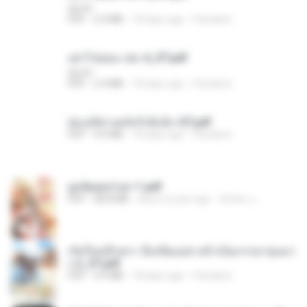
decht
PDF
2.4 MB
18 days ago
Pandarin
อย่าไปยอม เล่ม 4_ST.pdf
decht
PDF
2.4 MB
18 days ago
Pandarin
ฮ่องเต้ช่างคลั่งรักยิ่งนัก-ST.pdf
PDF
9.0 MB
18 days ago
Pandarin
ฮูหยิuสุดป่วuฯ 1.pdf
PDF
68.8 MB
about a year ago
ณิชพน แ.
เกิดใหม่อีกครา อี๋เหนียงอย่างข้าเป็นภรรยาขุนนา
ง 2_ST.pdf
PDF
4.9 MB
18 days ago
Pandarin