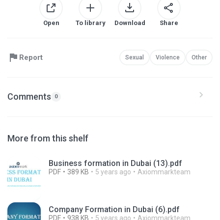
Open
To library
Download
Share
Report
Sexual
Violence
Other
Comments
0
More from this shelf
Business formation in Dubai (13).pdf
PDF
389 KB
5 years ago
Axiommarkteam
Company Formation in Dubai (6).pdf
PDF
938 KB
5 years ago
Axiommarkteam