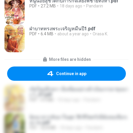
หนูน้อยสู้ชีวิตกับภารกิจเลี้ยงพี่ชายทั้งห้า.pdf
PDF
27.2 MB
18 days ago
Pandarin
ฝ่าบาททรงพระเจริญหมื่นปี1.pdf
PDF
6.4 MB
about a year ago
Orasa K.
More files are hidden
Continue in app
เกิดใหม่อีกครา อี๋เหนียงอย่างข้าเป็นภรรยาขุนนา
ง 1_ST.pdf
PDF
4.9 MB
18 days ago
Pandarin
ย้อนเวลากลับมาในยุค 70 ชีวิตครั้งนี้ฉันขอเลือกเ
อง จบ.pdf
PDF
32.8 MB
18 days ago
Pandarin