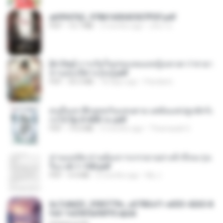
a6994762_9786160043507PDF.pdf
PDF
15.7 MB
3 months ago
อริยา ด.
[A Chu] การเกิดใหม่ของหมอหญิงเทวดา l ชายา
ท่านอ๋องปีศาจ [จบ].pdf
PDF
35.5 MB
18 days ago
Pandarin
คนอื่นเขาฝึกยุทธกันแทบตาย แต่ฉันแค่ปลูกผักก็เ
ก่งได้ Ep.0-600 จบ.pdf
PDF
19.0 MB
3 months ago
Theerasak G.
ท่านแม่ทัพ ท่านต้องการภรรยาอย่างข้าถึงจะรุ่งเ
รือง ch 1-100.pdf
PDF
4.4 MB
2 months ago
My J.
6c7c8d33_3f85779c_e3783cf1-e033-4265-8
fe2-1e23b5a9dff0.epub