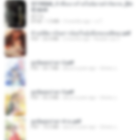
3f1f85b8_ข้าคือนางร้ายในนิยายจำกัดเรท_[En
d].epub
君子生
EPUB
1.3 MB
3 months ago
เจ โ.
ข้ามมิติมาเป็นสาวน้อยในอุ้งมือของอดีตลุง.pdf
PDF
25.4 MB
3 months ago
Reader Lily O.
ฮูหยิuสุดป่วuฯ 2.pdf
PDF
64.7 MB
about a year ago
ณิชพน แ.
ฮูหยิuสุดป่วuฯ 3.pdf
PDF
65.3 MB
about a year ago
ณิชพน แ.
ฮูหยิuสุดป่วuฯ 4 จบ.pdf
PDF
72.5 MB
about a year ago
ณิชพน แ.