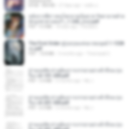
littlebbear96
EPUB
804 KB
27 days ago
ทอฝัน ม.
หลังจากพี่สาวคนโตกลายเป็นทาส รัชทายาทตำห
นักบูรพาตาแดงก่ำ_1-242_(จบ).pdf
PDF
9.3 MB
18 days ago
Pandarin
The First Order สู่รุ่งอรุณแห่งมวลมนุษย์ 1-1328
จบ.pdf
PDF
72.8 MB
3 months ago
Theerasak G.
ท่านแม่ทัพ ท่านต้องการภรรยาอย่างข้าถึงจะรุ่งเ
รือง ch 101-200.pdf
PDF
5.4 MB
2 months ago
My J.
ท่านแม่ทัพ ท่านต้องการภรรยาอย่างข้าถึงจะรุ่งเ
รือง ch 201-300.pdf
PDF
6.5 MB
2 months ago
My J.
ท่านแม่ทัพ ท่านต้องการภรรยาอย่างข้าถึงจะรุ่งเ