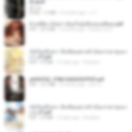
d].epub
君子生
EPUB
1.3 MB
3 months ago
เจ โ.
ข้ามมิติมาเป็นสาวน้อยในอุ้งมือของอดีตลุง.pdf
PDF
25.4 MB
3 months ago
Reader Lily O.
เกิดใหม่อีกครา อี๋เหนียงอย่างข้าเป็นภรรยาขุนนา
ง 1_ST.pdf
PDF
4.9 MB
16 days ago
Pandarin
a6994762_9786160043507PDF.pdf
PDF
15.7 MB
3 months ago
อริยา ด.
เกิดใหม่อีกครา อี๋เหนียงอย่างข้าเป็นภรรยาขุนนา
ง 2_ST.pdf
PDF
4.9 MB
16 days ago
Pandarin