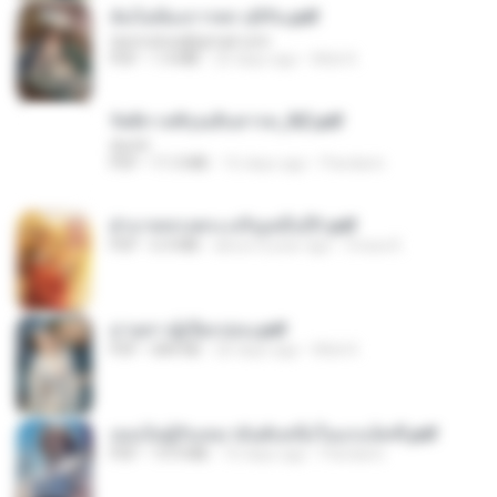
ฉันไม่ต้องการพร สุจิรัน.pdf
tanmobza@gmail.com
PDF
1.4 MB
25 days ago
Mob K.
รัตติกาลพิรุณสิบสารท_RZ.pdf
decht
PDF
11.5 MB
16 days ago
Pandarin
ฝ่าบาททรงพระเจริญหมื่นปี1.pdf
PDF
6.4 MB
about a year ago
Orasa K.
ม่ายสาวผู้เปียกปอน.pdf
PDF
684 KB
26 days ago
Mob K.
เธอเป็นผู้รับเหมาอันดับหนึ่งในแกแล็คซี่.pdf
PDF
19.9 MB
16 days ago
Pandarin