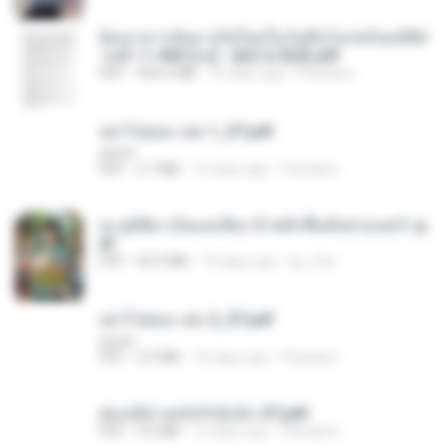
ย้อนเวลากลับมาเกิดใหม่ในวันสิ้นโลกพร้อมมิติส่
วนตัว 1-443 [จบ] - 揍趴长颈鹿.pdf
PDF
499.6 MB
16 days ago
Pandarin
อย่าไปยอม เล่ม 1_ST.pdf
decht
PDF
2.7 MB
16 days ago
Pandarin
ทะลุมิติมาเป็นแม่เลี้ยง ข้าพลิกฟื้นทั้งครอบครัว.p
df
PDF
42.5 MB
19 days ago
kp_fha
อย่าไปยอม เล่ม 2_ST.pdf
decht
PDF
2.5 MB
16 days ago
Pandarin
ฮ่องเต้ช่างคลั่งรักยิ่งนัก-ST.pdf
PDF
9.0 MB
16 days ago
Pandarin