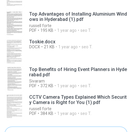
Top Advantages of Installing Aluminium Wind
ows in Hyderabad (1).pdf
russell forte
PDF
195 KB
1 year ago
seo T.
Toskie.docx
DOCX
21 KB
1 year ago
seo T.
Top Benefits of Hiring Event Planners in Hyde
rabad.pdf
Sivaram
PDF
372 KB
1 year ago
seo T.
CCTV Camera Types Explained Which Securit
y Camera is Right for You (1).pdf
russell forte
PDF
384 KB
1 year ago
seo T.