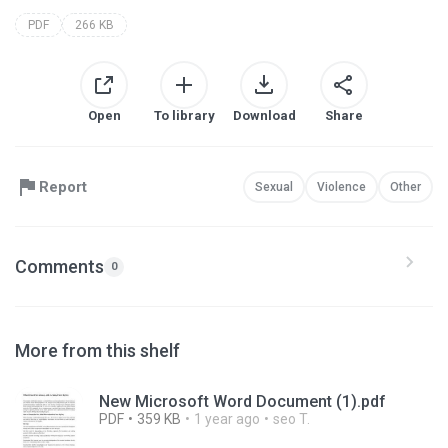
PDF
266 KB
Open
To library
Download
Share
Report
Sexual
Violence
Other
Comments
0
More from this shelf
New Microsoft Word Document (1).pdf
PDF
359 KB
1 year ago
seo T.