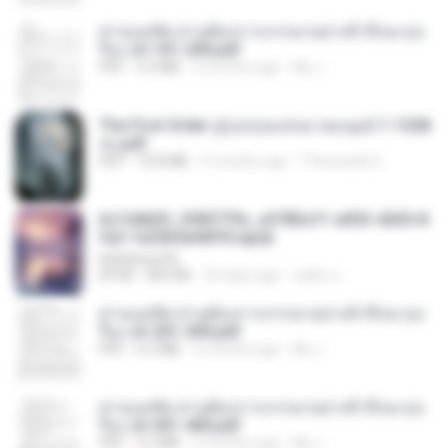
ท่านแม่ทัพ ท่านต้องการภรรยาอย่างข้าถึงจะรุ่งเ
รือง ch 101-200.pdf
PDF
5.4 MB
2 months ago
My J.
The First Order สู่รุ่งอรุณแห่งมวลมนุษย์ 1-1328
จบ.pdf
PDF
72.8 MB
3 months ago
Theerasak G.
6c7c8d33_3f85779c_e3783cf1-e033-4265-8
fe2-1e23b5a9dff0.epub
littlebbear96
EPUB
804 KB
25 days ago
ทอฝัน ม.
ท่านแม่ทัพ ท่านต้องการภรรยาอย่างข้าถึงจะรุ่งเ
รือง ch 201-300.pdf
PDF
6.5 MB
2 months ago
My J.
ท่านแม่ทัพ ท่านต้องการภรรยาอย่างข้าถึงจะรุ่งเ
รือง ch 301-400.pdf
PDF
5.2 MB
2 months ago
My J.