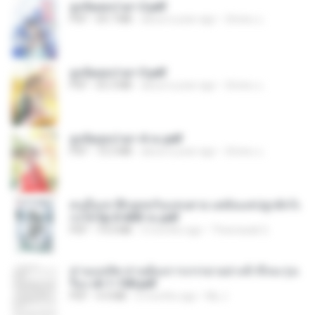
ฮูหยิuสุดป่วuฯ 2.pdf
PDF
64.7 MB
about a year ago
ณิชพน แ.
ฮูหยิuสุดป่วuฯ 3.pdf
PDF
65.3 MB
about a year ago
ณิชพน แ.
ฮูหยิuสุดป่วuฯ 4 จบ.pdf
PDF
72.5 MB
about a year ago
ณิชพน แ.
คนอื่นเขาฝึกยุทธกันแทบตาย แต่ฉันแค่ปลูกผักก็เ
ก่งได้ Ep.0-600 จบ.pdf
PDF
19.0 MB
3 months ago
Theerasak G.
ท่านแม่ทัพ ท่านต้องการภรรยาอย่างข้าถึงจะรุ่งเ
รือง ch 1-100.pdf
PDF
4.4 MB
2 months ago
My J.