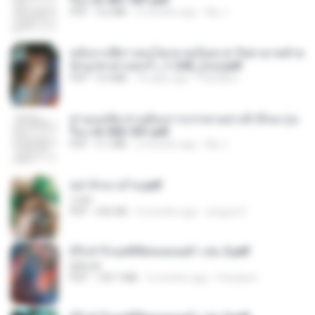
PDF
3.6 MB
2 months ago
My J.
หลังจากพี่สาวคนโตกลายเป็นทาส รัชทายาทตำห
นักบูรพาตาแดงก่ำ_1-242_(จบ).pdf
PDF
9.3 MB
16 days ago
Pandarin
ท่านแม่ทัพ ท่านต้องการภรรยาอย่างข้าถึงจะรุ่งเ
รือง ch 502-551.pdf
PDF
3.1 MB
2 months ago
My J.
หย่ารักนางร้าย.pdf
1234
PDF
692 KB
3 months ago
yingyai S.
(Y) ฝ่าวิกฤตพิชิตหอคอยดำ เล่ม 2.pdf
BAILIW
PDF
109.7 MB
2 months ago
Pandarin