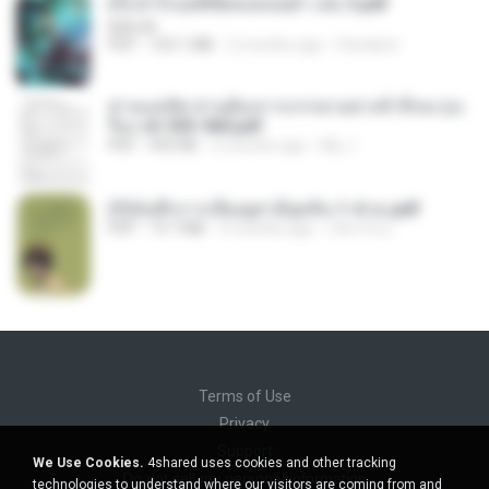
(Y) ฝ่าวิกฤตพิชิตหอคอยดำ เล่ม 3.pdf
BAILIW
PDF
103.1 MB
2 months ago
Pandarin
ท่านแม่ทัพ ท่านต้องการภรรยาอย่างข้าถึงจะรุ่งเ
รือง ch 553-560.pdf
PDF
493 KB
2 months ago
My J.
(Y)บันทึกการเลี้ยงดูสามียุคหิน 1-4 จบ.pdf
PDF
19.7 MB
4 months ago
เลิฟ รักนะ
Terms of Use
Privacy
Support
We Use Cookies.
4shared uses cookies and other tracking
Do not sell my personal information
technologies to understand where our visitors are coming from and