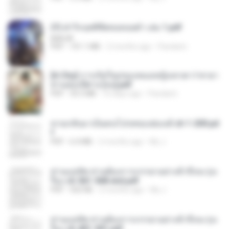
(Y) ฝ่าวิกฤตพิชิตหอคอยดำ เล่ม 1.pdf
BAILIW
PDF
101.1 MB
2 months ago
Pandarin
[A Chu] การเกิดใหม่ของหมอหญิงเทวดา l ชายา
ท่านอ๋องปีศาจ [จบ].pdf
PDF
35.5 MB
16 days ago
Pandarin
หวนกลับมาเป็นคนโปรดของฮ่องเต้ ch 1-200.pd
f
PDF
6.4 MB
2 months ago
My J.
ท่านแม่ทัพ ท่านต้องการภรรยาอย่างข้าถึงจะรุ่งเ
รือง ch 561-568 end.pdf
PDF
502 KB
2 months ago
My J.
ท่านแม่ทัพ ท่านต้องการภรรยาอย่างข้าถึงจะรุ่งเ
รือง ch 401-501.pdf