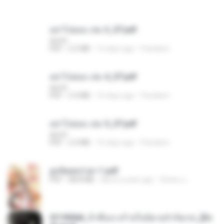
อย่าไปยอม เล่ม 3_ST.pdf
decht
PDF
2.5 MB
16 days ago
Pandarin
อย่าไปยอม เล่ม 4_ST.pdf
decht
PDF
2.4 MB
16 days ago
Pandarin
อย่าไปยอม เล่ม 5_ST.pdf
decht
PDF
2.4 MB
16 days ago
Pandarin
ฮูหยิuสุดป่วuฯ 1.pdf
PDF
68.8 MB
about a year ago
ณิชพน แ.
3f1f85b8_ข้าคือนางร้ายในนิยายจำกัดเรท_[En