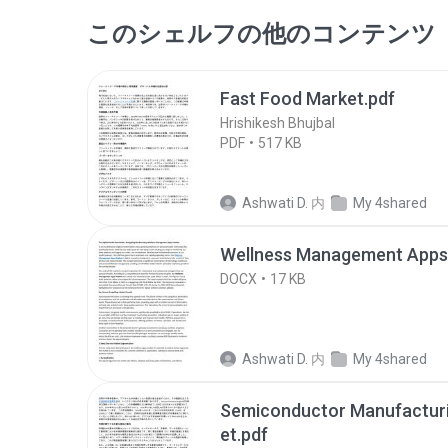
このシェルフの他のコンテンツ
Fast Food Market.pdf
Hrishikesh Bhujbal
PDF
517 KB
Ashwati D.
内
My 4shared
Wellness Management Apps
DOCX
17 KB
Ashwati D.
内
My 4shared
Semiconductor Manufactur
et.pdf