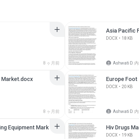
Asia Pacific
DOCX
18 KB
8 ヶ月前
Ashwati D.
内
 Market.docx
Europe Foot 
DOCX
20 KB
8 ヶ月前
Ashwati D.
内
ing Equipment Mark
Hiv Drugs Ma
DOCX
19 KB