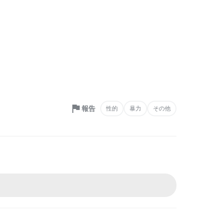
報告
性的
暴力
その他