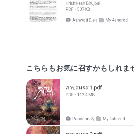
Hrishikesh Bhujbal
PDF
537 KB
Ashwati D.
内
My 4shared
こちらもお気に召すかもしれま
สาปสมรส 1.pdf
PDF
112.4 MB
Pandarin
内
My 4shared