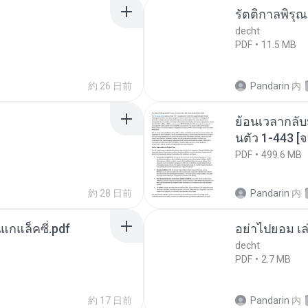
รัตติกาลพิรุ
decht
PDF
11.5 MB
約 26 日前
Pandarin
内
ย้อนเวลากลับ
นตัว 1-443 
PDF
499.6 MB
約 28 日前
Pandarin
内
นแกแล็คซี่.pdf
อย่าไปยอม เล
decht
PDF
2.7 MB
約 17 日前
Pandarin
内