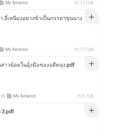
My 4shared
約 17 日前
า อี๋เหนียงอย่างข้าเป็นภรรยาขุนนาง
My 4shared
約 17 日前
นสาวน้อยในอุ้งมือของอดีตลุง.pdf
内
My 4shared
約 3 月前
ฯ 3.pdf