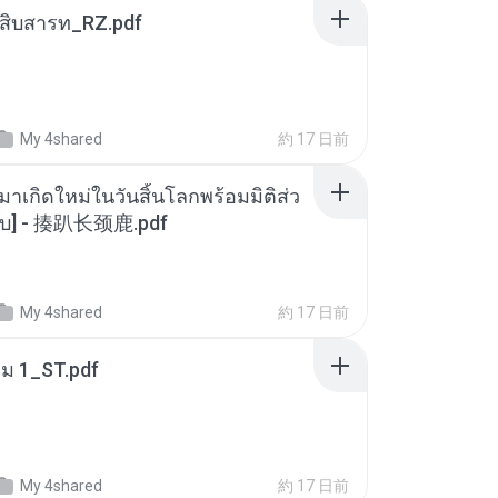
ณสิบสารท_RZ.pdf
My 4shared
約 17 日前
มาเกิดใหม่ในวันสิ้นโลกพร้อมมิติส่ว
[จบ] - 揍趴长颈鹿.pdf
My 4shared
約 17 日前
่ม 1_ST.pdf
My 4shared
約 17 日前