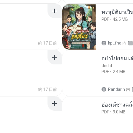
ทะลุมิติมาเป็น
PDF
42.5 MB
約 17 日前
kp_fha
内
อย่าไปยอม เล
decht
PDF
2.4 MB
約 17 日前
Pandarin
内
ฮ่องเต้ช่างคลั
PDF
9.0 MB