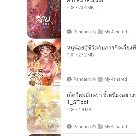
สาปสมรส 3.pdf
PDF
73.4 MB
Pandarin
内
My 4shared
หนูน้อยสู้ชีวิตกับภารกิจเลี้ยงพ
PDF
27.2 MB
Pandarin
内
My 4shared
เกิดใหม่อีกครา อี๋เหนียงอย่า
1_ST.pdf
PDF
4.9 MB
Pandarin
内
My 4shared