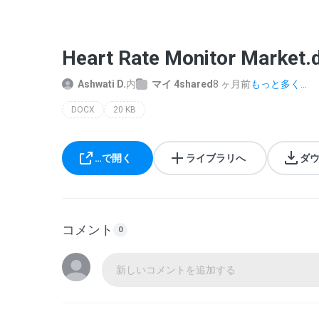
Heart Rate Monitor Market.
Ashwati D.
内
マイ 4shared
8 ヶ月前
もっと多く...
DOCX
20 KB
…で開く
ライブラリへ
ダ
コメント
0
新しいコメントを追加する