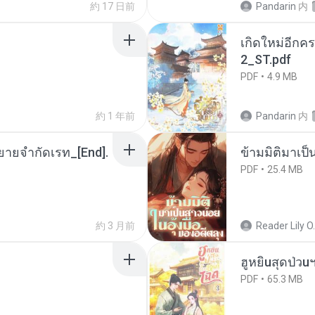
約 17 日前
Pandarin
内
เกิดใหม่อีกคร
2_ST.pdf
PDF
4.9 MB
約 1 年前
Pandarin
内
ยายจำกัดเรท_[End].
ข้ามมิติมาเป็
PDF
25.4 MB
約 3 月前
Reader Lily O.
ฮูหยิuสุดป่วu
PDF
65.3 MB