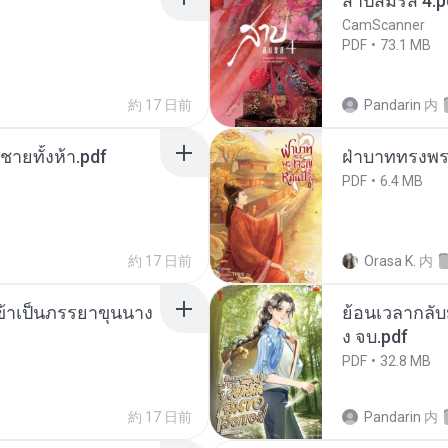
สาปสมรส 4.p
CamScanner
PDF
73.1 MB
約 17 日前
Pandarin
内
ี่ชายทั้งห้า.pdf
ฝ่าบาททรงพระ
PDF
6.4 MB
約 17 日前
Orasa K.
内
งข้าเป็นภรรยาขุนนาง
ย้อนเวลากลับม
ง จบ.pdf
PDF
32.8 MB
約 17 日前
Pandarin
内