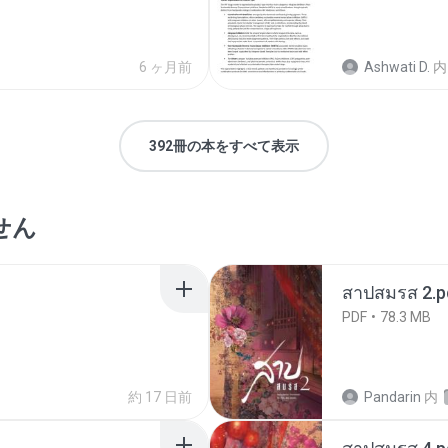
6 ヶ月前
Ashwati D.
内
392冊の本をすべて表示
せん
สาปสมรส 2.p
PDF
78.3 MB
約 17 日前
Pandarin
内