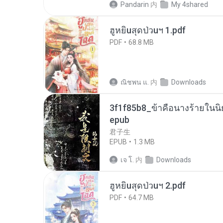
Pandarin
内
My 4shared
ฮูหยิuสุดป่วuฯ 1.pdf
PDF
68.8 MB
ณิชพน แ.
内
Downloads
3f1f85b8_ข้าคือนางร้ายในนิ
epub
君子生
EPUB
1.3 MB
เจ โ.
内
Downloads
ฮูหยิuสุดป่วuฯ 2.pdf
PDF
64.7 MB