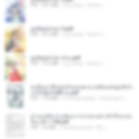
PDF
64.7 MB
год назад
ณิชพน แ.
ฮูหยิuสุดป่วuฯ 3.pdf
PDF
65.3 MB
год назад
ณิชพน แ.
ฮูหยิuสุดป่วuฯ 4 จบ.pdf
PDF
72.5 MB
год назад
ณิชพน แ.
คนอื่นเขาฝึกยุทธกันแทบตาย แต่ฉันแค่ปลูกผักก็เ
ก่งได้ Ep.0-600 จบ.pdf
PDF
19.0 MB
3 месяца назад
Theerasak G.
ท่านแม่ทัพ ท่านต้องการภรรยาอย่างข้าถึงจะรุ่งเ
รือง ch 1-100.pdf
PDF
4.4 MB
2 месяца назад
My J.