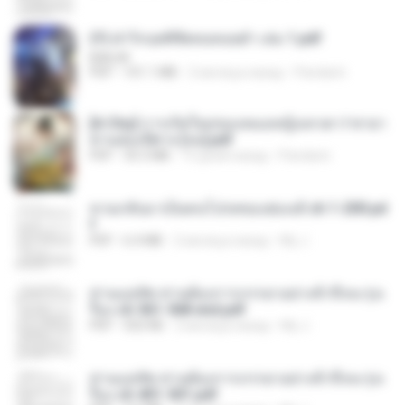
(Y) ฝ่าวิกฤตพิชิตหอคอยดำ เล่ม 1.pdf
BAILIW
PDF
101.1 MB
2 месяца назад
Pandarin
[A Chu] การเกิดใหม่ของหมอหญิงเทวดา l ชายา
ท่านอ๋องปีศาจ [จบ].pdf
PDF
35.5 MB
15 дней назад
Pandarin
หวนกลับมาเป็นคนโปรดของฮ่องเต้ ch 1-200.pd
f
PDF
6.4 MB
2 месяца назад
My J.
ท่านแม่ทัพ ท่านต้องการภรรยาอย่างข้าถึงจะรุ่งเ
รือง ch 561-568 end.pdf
PDF
502 KB
2 месяца назад
My J.
ท่านแม่ทัพ ท่านต้องการภรรยาอย่างข้าถึงจะรุ่งเ
รือง ch 401-501.pdf