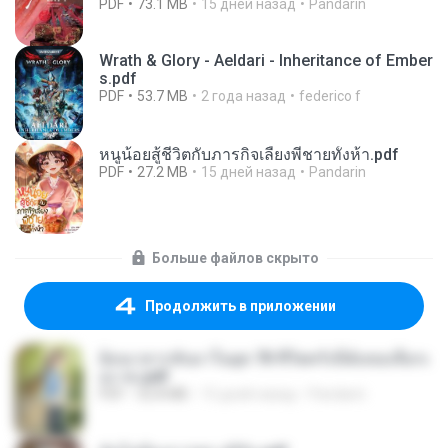
PDF
73.1 MB
15 дней назад
Pandarin
Wrath & Glory - Aeldari - Inheritance of Ember
s.pdf
PDF
53.7 MB
2 года назад
federico f
หนูน้อยสู้ชีวิตกับภารกิจเลี้ยงพี่ชายทั้งห้า.pdf
PDF
27.2 MB
15 дней назад
Pandarin
Больше файлов скрыто
Продолжить в приложении
ย้อนเวลากลับมาในยุค 70 ชีวิตครั้งนี้ฉันขอเลือกเ
อง จบ.pdf
PDF
32.8 MB
15 дней назад
Pandarin