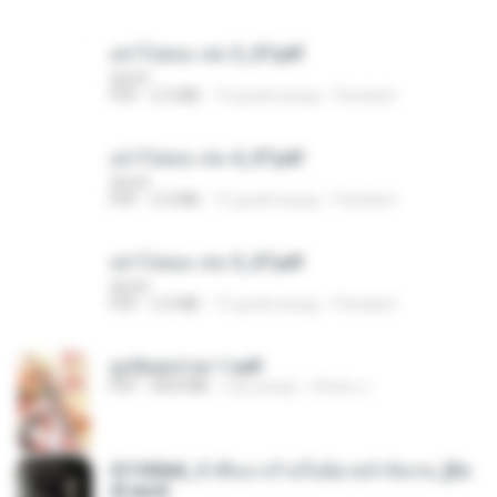
อย่าไปยอม เล่ม 3_ST.pdf
decht
PDF
2.5 MB
15 дней назад
Pandarin
อย่าไปยอม เล่ม 4_ST.pdf
decht
PDF
2.4 MB
15 дней назад
Pandarin
อย่าไปยอม เล่ม 5_ST.pdf
decht
PDF
2.4 MB
15 дней назад
Pandarin
ฮูหยิuสุดป่วuฯ 1.pdf
PDF
68.8 MB
год назад
ณิชพน แ.
3f1f85b8_ข้าคือนางร้ายในนิยายจำกัดเรท_[En
d].epub