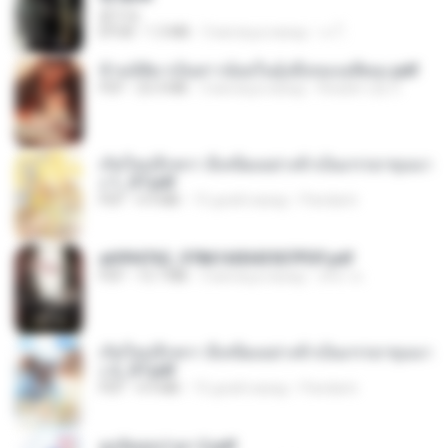
君子生
EPUB
1.3 MB
3 месяца назад
เจ โ.
ข้ามมิติมาเป็นสาวน้อยในอุ้งมือของอดีตลุง.pdf
PDF
25.4 MB
3 месяца назад
Reader Lily O.
เกิดใหม่อีกครา อี๋เหนียงอย่างข้าเป็นภรรยาขุนนา
ง 1_ST.pdf
PDF
4.9 MB
15 дней назад
Pandarin
a6994762_9786160043507PDF.pdf
PDF
15.7 MB
3 месяца назад
อริยา ด.
เกิดใหม่อีกครา อี๋เหนียงอย่างข้าเป็นภรรยาขุนนา
ง 2_ST.pdf
PDF
4.9 MB
15 дней назад
Pandarin
ฮูหยิuสุดป่วuฯ 2.pdf