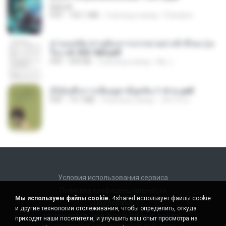
BAILIW
PDF
103.1 MB
2 месяца назад
Pandarin
ท่านแม่ทัพ ท่านต้องการภรรยาอย่างข้าถึงจะรุ่งเ
รือง ch 553-560.pdf
PDF
493 KB
2 месяца назад
My J.
(Y)บันทึกการเลี้ยงดูสามียุคหิน 1-4 จบ.pdf
PDF
19.7 MB
4 месяца назад
เลิฟ รักนะ
Условия использования сервиса
Политика конфиденциальности
Мы используем файлы cookie.
4shared использует файлы cookie
Поддержка
и другие технологии отслеживания, чтобы определить, откуда
Не продавать мои персональные данные
приходят наши посетители, и улучшить ваш опыт просмотра на
Не передавать мои персональные данные