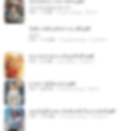
ฉันไม่ต้องการพร สุจิรัน.pdf
tanmobza@gmail.com
PDF
1.4 MB
24 дня назад
Mob K.
รัตติกาลพิรุณสิบสารท_RZ.pdf
decht
PDF
11.5 MB
15 дней назад
Pandarin
ฝ่าบาททรงพระเจริญหมื่นปี1.pdf
PDF
6.4 MB
год назад
Orasa K.
ม่ายสาวผู้เปียกปอน.pdf
PDF
684 KB
25 дней назад
Mob K.
เธอเป็นผู้รับเหมาอันดับหนึ่งในแกแล็คซี่.pdf
PDF
19.9 MB
15 дней назад
Pandarin