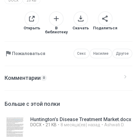
DOCX
20 KB
Открыть
В
Скачать
Поделиться
библиотеку
Пожаловаться
Секс
Насилие
Другое
Комментарии
0
Больше с этой полки
Huntington’s Disease Treatment Market.docx
DOCX
21 KB
8 месяца(ев) назад
Ashwati D.