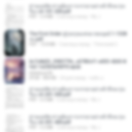
ท่านแม่ทัพ ท่านต้องการภรรยาอย่างข้าถึงจะรุ่งเ
รือง ch 101-200.pdf
PDF
5.4 MB
2 месяца назад
My J.
The First Order สู่รุ่งอรุณแห่งมวลมนุษย์ 1-1328
จบ.pdf
PDF
72.8 MB
3 месяца назад
Theerasak G.
6c7c8d33_3f85779c_e3783cf1-e033-4265-8
fe2-1e23b5a9dff0.epub
littlebbear96
EPUB
804 KB
24 дня назад
ทอฝัน ม.
ท่านแม่ทัพ ท่านต้องการภรรยาอย่างข้าถึงจะรุ่งเ
รือง ch 201-300.pdf
PDF
6.5 MB
2 месяца назад
My J.
ท่านแม่ทัพ ท่านต้องการภรรยาอย่างข้าถึงจะรุ่งเ
รือง ch 301-400.pdf
PDF
5.2 MB
2 месяца назад
My J.