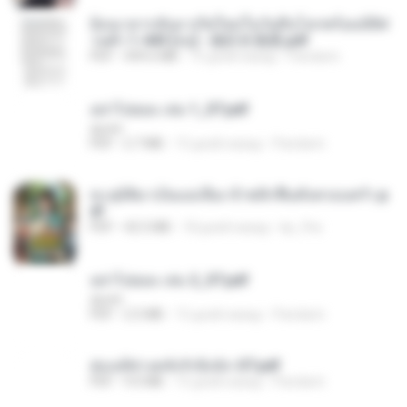
ย้อนเวลากลับมาเกิดใหม่ในวันสิ้นโลกพร้อมมิติส่
วนตัว 1-443 [จบ] - 揍趴长颈鹿.pdf
PDF
499.6 MB
15 дней назад
Pandarin
อย่าไปยอม เล่ม 1_ST.pdf
decht
PDF
2.7 MB
15 дней назад
Pandarin
ทะลุมิติมาเป็นแม่เลี้ยง ข้าพลิกฟื้นทั้งครอบครัว.p
df
PDF
42.5 MB
18 дней назад
kp_fha
อย่าไปยอม เล่ม 2_ST.pdf
decht
PDF
2.5 MB
15 дней назад
Pandarin
ฮ่องเต้ช่างคลั่งรักยิ่งนัก-ST.pdf
PDF
9.0 MB
15 дней назад
Pandarin