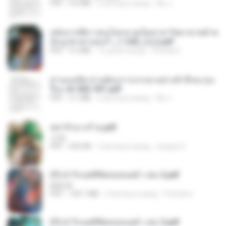
PDF
3.6 MB
2 месяца назад
My J.
หลังจากพี่สาวคนโตกลายเป็นทาส รัชทายาทตำห
นักบูรพาตาแดงก่ำ_1-242_(จบ).pdf
PDF
9.3 MB
15 дней назад
Pandarin
ท่านแม่ทัพ ท่านต้องการภรรยาอย่างข้าถึงจะรุ่งเ
รือง ch 502-551.pdf
PDF
3.1 MB
2 месяца назад
My J.
หย่ารักนางร้าย.pdf
1234
PDF
692 KB
3 месяца назад
yingyai S.
(Y) ฝ่าวิกฤตพิชิตหอคอยดำ เล่ม 2.pdf
BAILIW
PDF
109.7 MB
2 месяца назад
Pandarin
(Y) ฝ่าวิกฤตพิชิตหอคอยดำ เล่ม 3.pdf