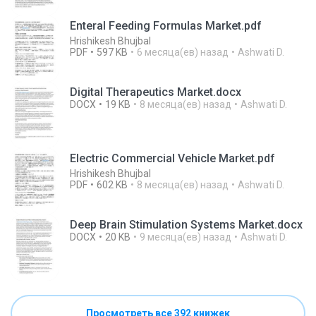
Enteral Feeding Formulas Market.pdf
Hrishikesh Bhujbal
PDF
597 KB
6 месяца(ев) назад
Ashwati D.
Digital Therapeutics Market.docx
DOCX
19 KB
8 месяца(ев) назад
Ashwati D.
Electric Commercial Vehicle Market.pdf
Hrishikesh Bhujbal
PDF
602 KB
8 месяца(ев) назад
Ashwati D.
Deep Brain Stimulation Systems Market.docx
DOCX
20 KB
9 месяца(ев) назад
Ashwati D.
Просмотреть все 392 книжек