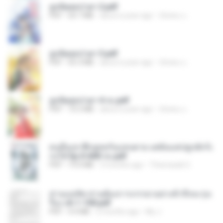
ฮูหยิuสุดป่วuฯ 2.pdf
PDF
64.7 MB
about a year ago
ณิชพน แ.
ฮูหยิuสุดป่วuฯ 3.pdf
PDF
65.3 MB
about a year ago
ณิชพน แ.
ฮูหยิuสุดป่วuฯ 4 จบ.pdf
PDF
72.5 MB
about a year ago
ณิชพน แ.
คนอื่นเขาฝึกยุทธกันแทบตาย แต่ฉันแค่ปลูกผักก็เ
ก่งได้ Ep.0-600 จบ.pdf
PDF
19.0 MB
3 months ago
Theerasak G.
ท่านแม่ทัพ ท่านต้องการภรรยาอย่างข้าถึงจะรุ่งเ
รือง ch 1-100.pdf
PDF
4.4 MB
2 months ago
My J.