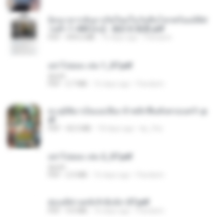
ย้อนเวลากลับมาเกิดใหม่ในวันสิ้นโลกพร้อมมิติส่
วนตัว 1-443 [จบ] - 揍趴长颈鹿.pdf
PDF
499.6 MB
16 days ago
Pandarin
อย่าไปยอม เล่ม 1_ST.pdf
decht
PDF
2.7 MB
16 days ago
Pandarin
ทะลุมิติมาเป็นแม่เลี้ยง ข้าพลิกฟื้นทั้งครอบครัว.p
df
PDF
42.5 MB
18 days ago
kp_fha
อย่าไปยอม เล่ม 2_ST.pdf
decht
PDF
2.5 MB
16 days ago
Pandarin
ฮ่องเต้ช่างคลั่งรักยิ่งนัก-ST.pdf
PDF
9.0 MB
16 days ago
Pandarin