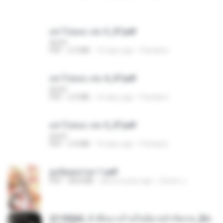
อย่าไปยอม เล่ม 3_ST.pdf
decht
PDF
2.5 MB
16 days ago
Pandarin
อย่าไปยอม เล่ม 4_ST.pdf
decht
PDF
2.4 MB
16 days ago
Pandarin
อย่าไปยอม เล่ม 5_ST.pdf
decht
PDF
2.4 MB
16 days ago
Pandarin
ฮูหยิuสุดป่วuฯ 1.pdf
PDF
68.8 MB
about a year ago
ณิชพน แ.
3f1f85b8_ข้าคือนางร้ายในนิยายจำกัดเรท_[En