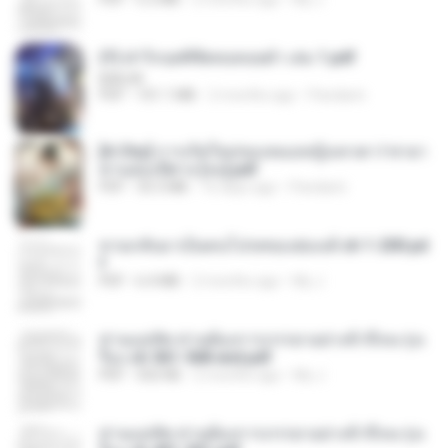
(Y) ฝ่าวิกฤตพิชิตหอคอยดำ เล่ม 1.pdf
BAILIW
PDF
101.1 MB
2 months ago
Pandarin
[A Chu] การเกิดใหม่ของหมอหญิงเทวดา l ชายา
ท่านอ๋องปีศาจ [จบ].pdf
PDF
35.5 MB
16 days ago
Pandarin
หวนกลับมาเป็นคนโปรดของฮ่องเต้ ch 1-200.pd
f
PDF
6.4 MB
2 months ago
My J.
ท่านแม่ทัพ ท่านต้องการภรรยาอย่างข้าถึงจะรุ่งเ
รือง ch 561-568 end.pdf
PDF
502 KB
2 months ago
My J.
ท่านแม่ทัพ ท่านต้องการภรรยาอย่างข้าถึงจะรุ่งเ