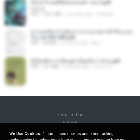
(Y) ฝ่าวิกฤตพิชิตหอคอยดำ เล่ม 3.pdf
BAILIW
PDF
103.1 MB
2 months ago
Pandarin
ท่านแม่ทัพ ท่านต้องการภรรยาอย่างข้าถึงจะรุ่งเ
รือง ch 553-560.pdf
PDF
493 KB
2 months ago
My J.
(Y)บันทึกการเลี้ยงดูสามียุคหิน 1-4 จบ.pdf
PDF
19.7 MB
4 months ago
เลิฟ รักนะ
Terms of Use
Privacy
Support
We Use Cookies.
4shared uses cookies and other tracking
Do not sell my personal information