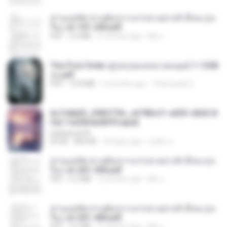
ท่านแม่ทัพ ท่านต้องการภรรยาอย่างข้าถึงจะรุ่งเ
รือง ch 101-200.pdf
PDF
5.4 MB
2 months ago
My J.
The First Order สู่รุ่งอรุณแห่งมวลมนุษย์ 1-1328
จบ.pdf
PDF
72.8 MB
3 months ago
Theerasak G.
6c7c8d33_3f85779c_e3783cf1-e033-4265-8
fe2-1e23b5a9dff0.epub
littlebbear96
EPUB
804 KB
25 days ago
ทอฝัน ม.
ท่านแม่ทัพ ท่านต้องการภรรยาอย่างข้าถึงจะรุ่งเ
รือง ch 201-300.pdf
PDF
6.5 MB
2 months ago
My J.
ท่านแม่ทัพ ท่านต้องการภรรยาอย่างข้าถึงจะรุ่งเ
รือง ch 301-400.pdf
PDF
5.2 MB
2 months ago
My J.