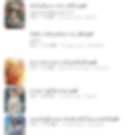
ฉันไม่ต้องการพร สุจิรัน.pdf
tanmobza@gmail.com
PDF
1.4 MB
25 days ago
Mob K.
รัตติกาลพิรุณสิบสารท_RZ.pdf
decht
PDF
11.5 MB
16 days ago
Pandarin
ฝ่าบาททรงพระเจริญหมื่นปี1.pdf
PDF
6.4 MB
about a year ago
Orasa K.
ม่ายสาวผู้เปียกปอน.pdf
PDF
684 KB
26 days ago
Mob K.
เธอเป็นผู้รับเหมาอันดับหนึ่งในแกแล็คซี่.pdf
PDF
19.9 MB
16 days ago
Pandarin