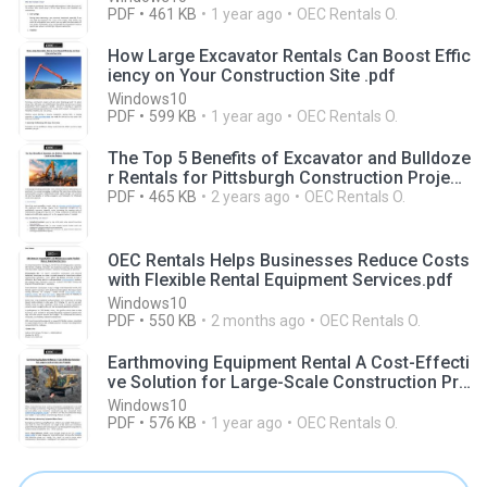
PDF
461 KB
1 year ago
OEC Rentals O.
How Large Excavator Rentals Can Boost Effic
iency on Your Construction Site .pdf
Windows10
PDF
599 KB
1 year ago
OEC Rentals O.
The Top 5 Benefits of Excavator and Bulldoze
r Rentals for Pittsburgh Construction Project
s.pdf
PDF
465 KB
2 years ago
OEC Rentals O.
OEC Rentals Helps Businesses Reduce Costs
with Flexible Rental Equipment Services.pdf
Windows10
PDF
550 KB
2 months ago
OEC Rentals O.
Earthmoving Equipment Rental A Cost-Effecti
ve Solution for Large-Scale Construction Pro
jects.pdf
Windows10
PDF
576 KB
1 year ago
OEC Rentals O.