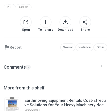
PDF
443 KB
Open
To library
Download
Share
Report
Sexual
Violence
Other
Comments
0
More from this shelf
Earthmoving Equipment Rentals Cost-Effecti
ve Solutions for Your Heavy Machinery Need
s.pdf
Windows10