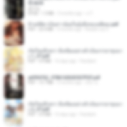
d].epub
君子生
EPUB
1.3 MB
3 months ago
เจ โ.
ข้ามมิติมาเป็นสาวน้อยในอุ้งมือของอดีตลุง.pdf
PDF
25.4 MB
3 months ago
Reader Lily O.
เกิดใหม่อีกครา อี๋เหนียงอย่างข้าเป็นภรรยาขุนนา
ง 1_ST.pdf
PDF
4.9 MB
16 days ago
Pandarin
a6994762_9786160043507PDF.pdf
PDF
15.7 MB
3 months ago
อริยา ด.
เกิดใหม่อีกครา อี๋เหนียงอย่างข้าเป็นภรรยาขุนนา
ง 2_ST.pdf
PDF
4.9 MB
16 days ago
Pandarin