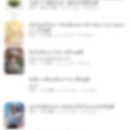
วนตัว 1-443 [จบ] - 揍趴长颈鹿.pdf
PDF
499.6 MB
約 18 日前
Pandarin
เกิดใหม่อีกครา อี๋เหนียงอย่างข้าเป็นภรรยาขุนนา
ง 1_ST.pdf
PDF
4.9 MB
約 18 日前
Pandarin
ฉันไม่ต้องการพร สุจิรัน.pdf
tanmobza@gmail.com
PDF
1.4 MB
約 27 日前
Mob K.
รัตติกาลพิรุณสิบสารท_RZ.pdf
decht
PDF
11.5 MB
約 18 日前
Pandarin
เธอเป็นผู้รับเหมาอันดับหนึ่งในแกแล็คซี่.pdf
PDF
19.9 MB
約 18 日前
Pandarin