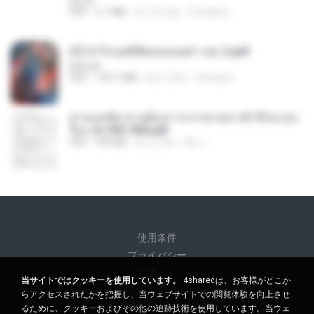
decht
PDF
2.7 MB
約 18 日前
Pandarin
(Y) ฝ่าวิกฤตพิชิตหอคอยดำ เล่ม 2.pdf
BAILIW
PDF
109.7 MB
約 2 月前
Pandarin
ท่านแม่ทัพ ท่านต้องการภรรยาอย่างข้าถึงจะรุ่งเ
รือง ch 553-560.pdf
PDF
493 KB
約 2 月前
My J.
使用条件
プライバシー
サポート
当サイトではクッキーを使用しています。
4sharedは、お客様がどこか
個人情報を販売しない
らアクセスされたかを把握し、当ウェブサイトでの閲覧体験を向上させ
個人情報を共有しない
るために、クッキーおよびその他の追跡技術を使用しています。当ウェ