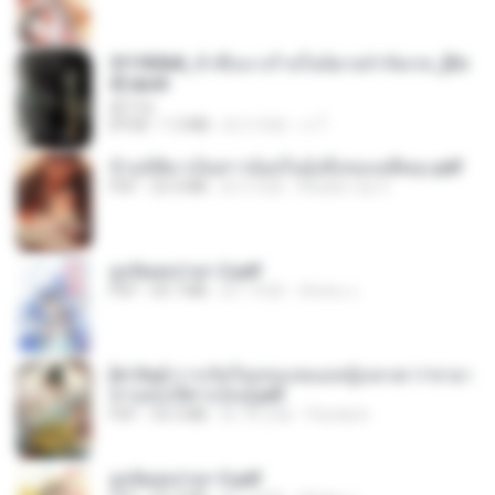
3f1f85b8_ข้าคือนางร้ายในนิยายจำกัดเรท_[En
d].epub
君子生
EPUB
1.3 MB
約 3 月前
เจ โ.
ข้ามมิติมาเป็นสาวน้อยในอุ้งมือของอดีตลุง.pdf
PDF
25.4 MB
約 3 月前
Reader Lily O.
ฮูหยิuสุดป่วuฯ 2.pdf
PDF
64.7 MB
約 1 年前
ณิชพน แ.
[A Chu] การเกิดใหม่ของหมอหญิงเทวดา l ชายา
ท่านอ๋องปีศาจ [จบ].pdf
PDF
35.5 MB
約 18 日前
Pandarin
ฮูหยิuสุดป่วuฯ 3.pdf