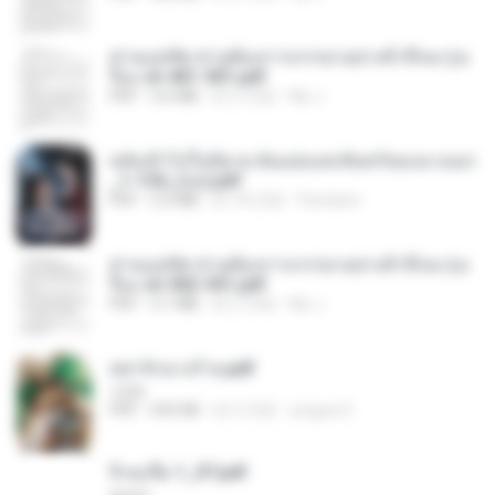
ท่านแม่ทัพ ท่านต้องการภรรยาอย่างข้าถึงจะรุ่งเ
รือง ch 401-501.pdf
PDF
3.6 MB
約 2 月前
My J.
หลังเข้าไปในนิยาย ฉันแย่งแสงจันทร์ของนางเอก
_1-154_(จบ).pdf
PDF
5.6 MB
約 18 日前
Pandarin
ท่านแม่ทัพ ท่านต้องการภรรยาอย่างข้าถึงจะรุ่งเ
รือง ch 502-551.pdf
PDF
3.1 MB
約 2 月前
My J.
หย่ารักนางร้าย.pdf
1234
PDF
692 KB
約 3 月前
yingyai S.
จิ่วฉงจื่อ 1_ST.pdf