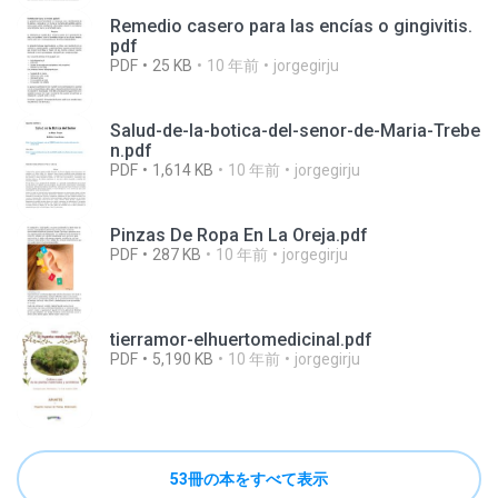
Remedio casero para las encías o gingivitis.
pdf
PDF
25 KB
10 年前
jorgegirju
Salud-de-la-botica-del-senor-de-Maria-Trebe
n.pdf
PDF
1,614 KB
10 年前
jorgegirju
Pinzas De Ropa En La Oreja.pdf
PDF
287 KB
10 年前
jorgegirju
tierramor-elhuertomedicinal.pdf
PDF
5,190 KB
10 年前
jorgegirju
53冊の本をすべて表示