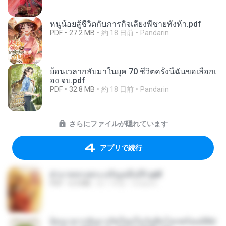
หนูน้อยสู้ชีวิตกับภารกิจเลี้ยงพี่ชายทั้งห้า.pdf
PDF
27.2 MB
約 18 日前
Pandarin
ย้อนเวลากลับมาในยุค 70 ชีวิตครั้งนี้ฉันขอเลือกเ
อง จบ.pdf
PDF
32.8 MB
約 18 日前
Pandarin
さらにファイルが隠れています
アプリで続行
ฝ่าบาททรงพระเจริญหมื่นปี1.pdf
PDF
6.4 MB
約 1 年前
Orasa K.
ย้อนเวลากลับมาเกิดใหม่ในวันสิ้นโลกพร้อมมิติส่