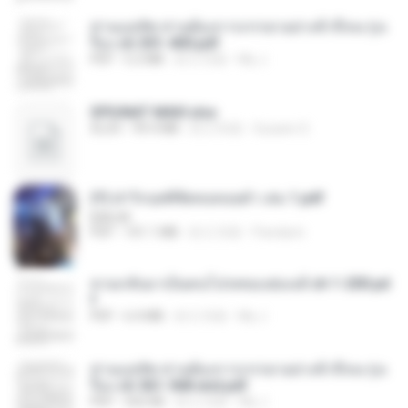
ท่านแม่ทัพ ท่านต้องการภรรยาอย่างข้าถึงจะรุ่งเ
รือง ch 301-400.pdf
PDF
5.2 MB
約 2 月前
My J.
SPIUNAT MAVI.xlsx
XLSX
99.4 MB
約 2 年前
Susann S.
(Y) ฝ่าวิกฤตพิชิตหอคอยดำ เล่ม 1.pdf
BAILIW
PDF
101.1 MB
約 2 月前
Pandarin
หวนกลับมาเป็นคนโปรดของฮ่องเต้ ch 1-200.pd
f
PDF
6.4 MB
約 2 月前
My J.
ท่านแม่ทัพ ท่านต้องการภรรยาอย่างข้าถึงจะรุ่งเ
รือง ch 561-568 end.pdf
PDF
502 KB
約 2 月前
My J.