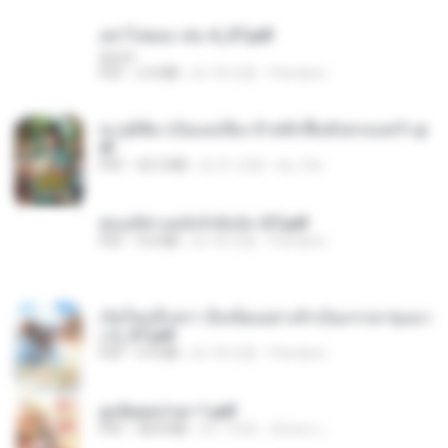
อย่าไปยอม เล่ม 4_ST.pdf
decht
PDF
2.4 MB
約 18 日前
Pandarin
ทะลุมิติมาเป็นแม่เลี้ยง ข้าพลิกฟื้นทั้งครอบครัว.p
df
PDF
42.5 MB
約 21 日前
kp_fha
ฮ่องเต้ช่างคลั่งรักยิ่งนัก-ST.pdf
PDF
9.0 MB
約 18 日前
Pandarin
เกิดใหม่อีกครา อี๋เหนียงอย่างข้าเป็นภรรยาขุนนา
ง 2_ST.pdf
PDF
4.9 MB
約 18 日前
Pandarin
ฮูหยิuสุดป่วuฯ 1.pdf
PDF
68.8 MB
約 1 年前
ณิชพน แ.