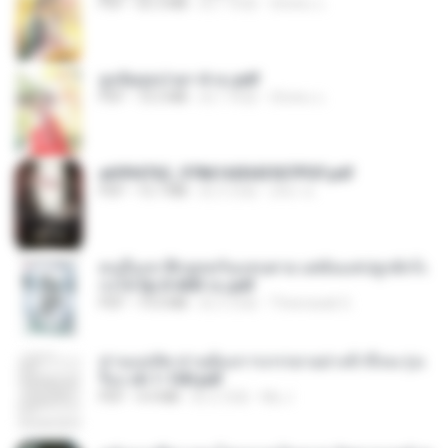
PDF
65.3 MB
約 1 年前
ณิชพน แ.
ฮูหยิuสุดป่วuฯ 4 จบ.pdf
PDF
72.5 MB
約 1 年前
ณิชพน แ.
a6994762_9786160043507PDF.pdf
PDF
15.7 MB
約 3 月前
อริยา ด.
คนอื่นเขาฝึกยุทธกันแทบตาย แต่ฉันแค่ปลูกผักก็เ
ก่งได้ Ep.0-600 จบ.pdf
PDF
19.0 MB
約 3 月前
Theerasak G.
ท่านแม่ทัพ ท่านต้องการภรรยาอย่างข้าถึงจะรุ่งเ
รือง ch 1-100.pdf
PDF
4.4 MB
約 2 月前
My J.