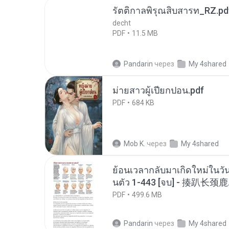
รัตติกาลพิรุณสิบสารท_RZ.pd
decht
PDF
11.5 MB
Pandarin
через
My 4shared
ม่ายสาวผู้เปียกปอน.pdf
PDF
684 KB
Mob K.
через
My 4shared
ย้อนเวลากลับมาเกิดใหม่ในวัน
นตัว 1-443 [จบ] - 揍趴长颈鹿
PDF
499.6 MB
Pandarin
через
My 4shared