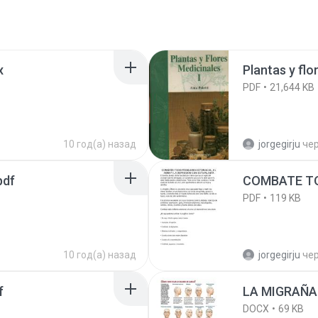
x
Plantas y flo
PDF
21,644 KB
10 год(а) назад
jorgegirju
че
pdf
COMBATE T
PDF
119 KB
10 год(а) назад
jorgegirju
че
f
LA MIGRAÑA
DOCX
69 KB