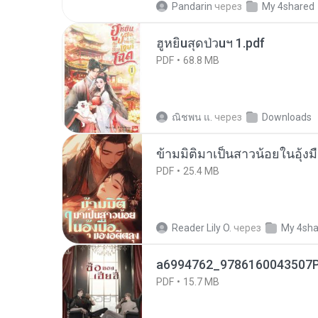
Pandarin
через
My 4shared
ฮูหยิuสุดป่วuฯ 1.pdf
PDF
68.8 MB
ณิชพน แ.
через
Downloads
ข้ามมิติมาเป็นสาวน้อยในอุ้งม
PDF
25.4 MB
Reader Lily O.
через
My 4sha
a6994762_9786160043507P
PDF
15.7 MB