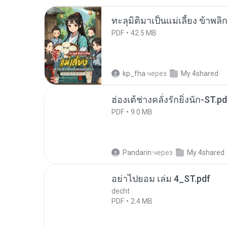
ทะลุมิติมาเป็นแม่เลี้ยง ข้าพลิ
PDF
42.5 MB
kp_fha
через
My 4shared
ฮ่องเต้ช่างคลั่งรักยิ่งนัก-ST.pd
PDF
9.0 MB
Pandarin
через
My 4shared
อย่าไปยอม เล่ม 4_ST.pdf
decht
PDF
2.4 MB