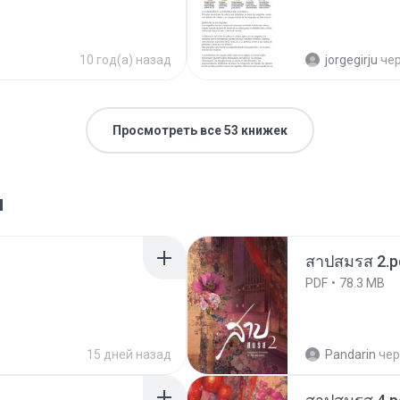
10 год(а) назад
jorgegirju
че
Просмотреть все 53 книжек
я
สาปสมรส 2.p
PDF
78.3 MB
15 дней назад
Pandarin
чер