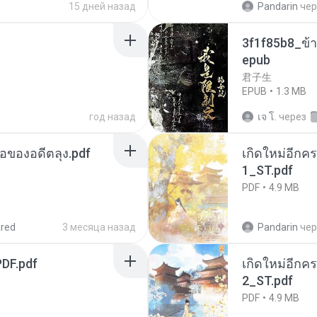
15 дней назад
Pandarin
чер
3f1f85b8_ข้า
epub
君子生
EPUB
1.3 MB
год назад
เจ โ.
через
ือของอดีตลุง.pdf
เกิดใหม่อีกคร
1_ST.pdf
PDF
4.9 MB
red
3 месяца назад
Pandarin
чер
DF.pdf
เกิดใหม่อีกคร
2_ST.pdf
PDF
4.9 MB