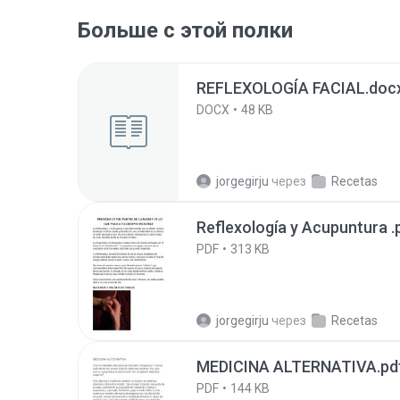
Больше с этой полки
REFLEXOLOGÍA FACIAL.doc
DOCX
48 KB
jorgegirju
через
Recetas
Reflexología y Acupuntura .
PDF
313 KB
jorgegirju
через
Recetas
MEDICINA ALTERNATIVA.pd
PDF
144 KB