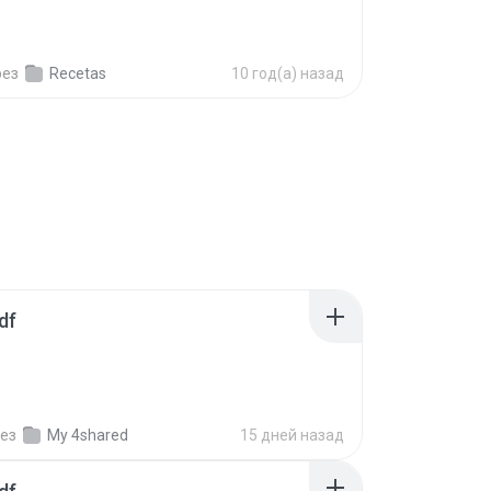
рез
Recetas
10 год(а) назад
df
ез
My 4shared
15 дней назад