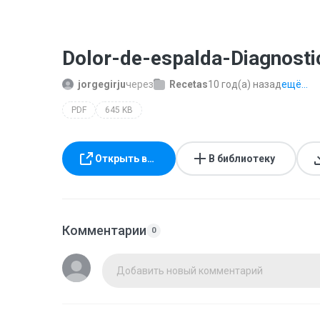
Dolor-de-espalda-Diagnosti
jorgegirju
через
Recetas
10 год(а) назад
ещё...
PDF
645 KB
Открыть в…
В библиотеку
Комментарии
0
Добавить новый комментарий