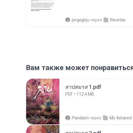
jorgegirju
через
Recetas
Вам также может понравитьс
สาปสมรส 1.pdf
PDF
112.4 MB
Pandarin
через
My 4shared