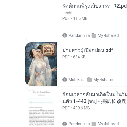
รัตติกาลพิรุณสิบสารท_RZ.pd
decht
PDF
11.5 MB
Pandarin
sa
My 4shared
ม่ายสาวผู้เปียกปอน.pdf
PDF
684 KB
Mob K.
sa
My 4shared
ย้อนเวลากลับมาเกิดใหม่ในวัน
นตัว 1-443 [จบ] - 揍趴长颈鹿
PDF
499.6 MB
Pandarin
sa
My 4shared