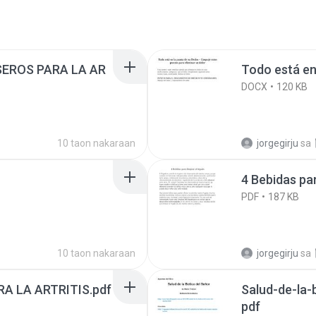
SEROS PARA LA AR
Todo está en
DOCX
120 KB
10 taon nakaraan
jorgegirju
sa
4 Bebidas par
PDF
187 KB
10 taon nakaraan
jorgegirju
sa
RA LA ARTRITIS.pdf
Salud-de-la-
pdf