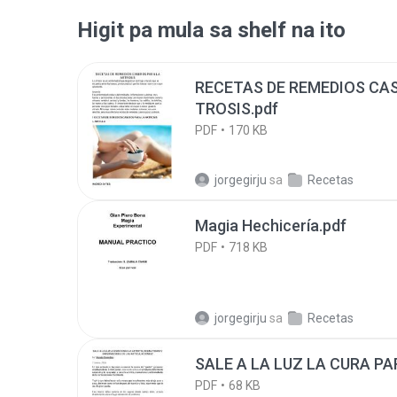
Higit pa mula sa shelf na ito
RECETAS DE REMEDIOS CA
TROSIS.pdf
PDF
170 KB
jorgegirju
sa
Recetas
Magia Hechicería.pdf
PDF
718 KB
jorgegirju
sa
Recetas
SALE A LA LUZ LA CURA PA
PDF
68 KB