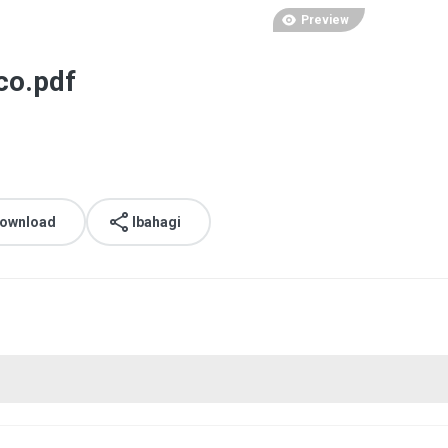
Preview
co.pdf
download
Ibahagi