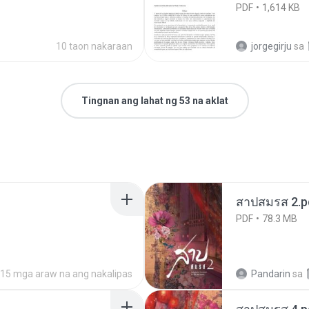
PDF
1,614 KB
10 taon nakaraan
jorgegirju
sa
Tingnan ang lahat ng 53 na aklat
สาปสมรส 2.p
PDF
78.3 MB
15 mga araw na ang nakalipas
Pandarin
sa