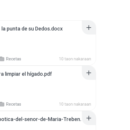
 la punta de su Dedos.docx
Recetas
10 taon nakaraan
a limpiar el hígado.pdf
Recetas
10 taon nakaraan
botica-del-senor-de-Maria-Treben.