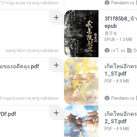
15 mga araw na ang nakalipas
Pandarin
sa
3f1f85b8_ข้า
epub
君子生
EPUB
1.3 MB
isang taon na ang nakalipas
เจ โ.
sa
D
ือของอดีตลุง.pdf
เกิดใหม่อีกคร
1_ST.pdf
PDF
4.9 MB
3 mga buwan na ang nakalipas
Pandarin
sa
DF.pdf
เกิดใหม่อีกคร
2_ST.pdf
PDF
4.9 MB