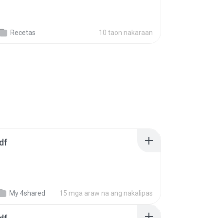
Recetas
10 taon nakaraan
df
My 4shared
15 mga araw na ang nakalipas