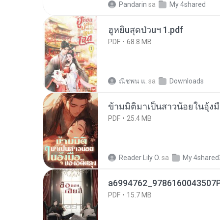
Pandarin
sa
My 4shared
ฮูหยิuสุดป่วuฯ 1.pdf
PDF
68.8 MB
ณิชพน แ.
sa
Downloads
ข้ามมิติมาเป็นสาวน้อยในอุ้งม
PDF
25.4 MB
Reader Lily O.
sa
My 4shared
a6994762_9786160043507P
PDF
15.7 MB