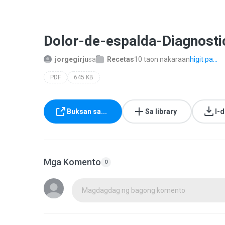
Dolor-de-espalda-Diagnosti
jorgegirju
sa
Recetas
10 taon nakaraan
higit pa...
PDF
645 KB
Buksan sa...
Sa library
I-
Mga Komento
0
Magdagdag ng bagong komento