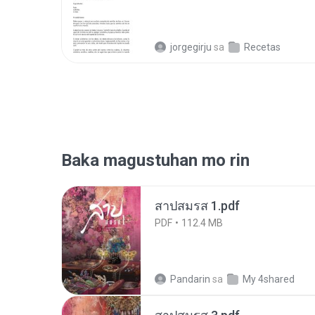
jorgegirju
sa
Recetas
Baka magustuhan mo rin
สาปสมรส 1.pdf
PDF
112.4 MB
Pandarin
sa
My 4shared