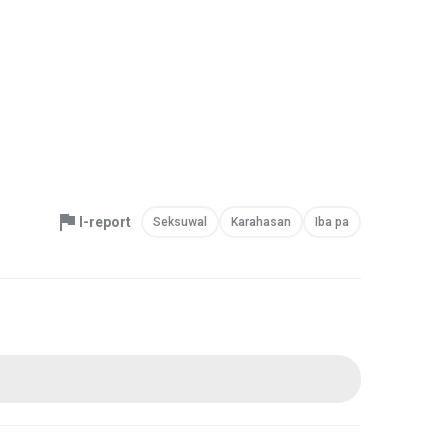
I-report
Seksuwal
Karahasan
Iba pa