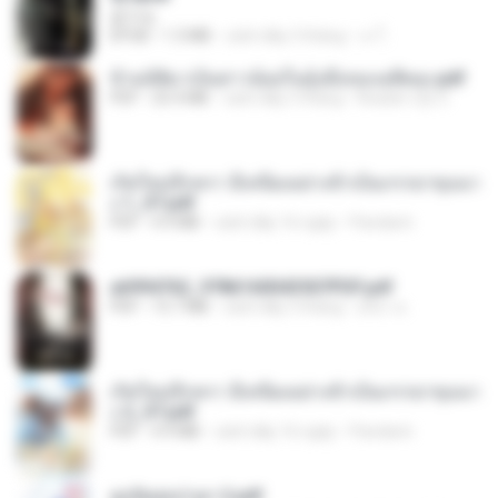
君子生
EPUB
1.3 MB
cách đây 3 tháng
เจ โ.
ข้ามมิติมาเป็นสาวน้อยในอุ้งมือของอดีตลุง.pdf
PDF
25.4 MB
cách đây 3 tháng
Reader Lily O.
เกิดใหม่อีกครา อี๋เหนียงอย่างข้าเป็นภรรยาขุนนา
ง 1_ST.pdf
PDF
4.9 MB
cách đây 16 ngày
Pandarin
a6994762_9786160043507PDF.pdf
PDF
15.7 MB
cách đây 3 tháng
อริยา ด.
เกิดใหม่อีกครา อี๋เหนียงอย่างข้าเป็นภรรยาขุนนา
ง 2_ST.pdf
PDF
4.9 MB
cách đây 16 ngày
Pandarin
ฮูหยิuสุดป่วuฯ 2.pdf