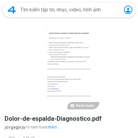
Xem trước
Dolor-de-espalda-Diagnostico.pdf
jorgegirju
10 năm trước
thêm...