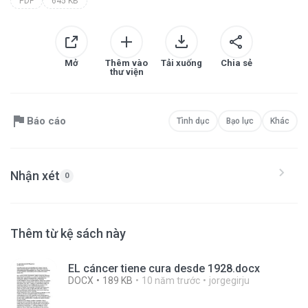
PDF
645 KB
Mở
Thêm vào
Tải xuống
Chia sẻ
thư viện
Báo cáo
Tình dục
Bạo lực
Khác
Nhận xét
0
Thêm từ kệ sách này
EL cáncer tiene cura desde 1928.docx
DOCX
189 KB
10 năm trước
jorgegirju