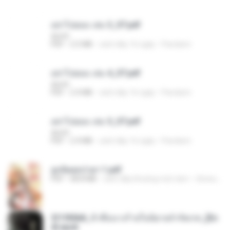
อย่าไปยอม เล่ม 3_ST.pdf
decht
PDF
2.5 MB
cách đây 16 ngày
Pandarin
อย่าไปยอม เล่ม 4_ST.pdf
decht
PDF
2.4 MB
cách đây 16 ngày
Pandarin
อย่าไปยอม เล่ม 5_ST.pdf
decht
PDF
2.4 MB
cách đây 16 ngày
Pandarin
ฮูหยิuสุดป่วuฯ 1.pdf
PDF
68.8 MB
cách đây khoảng một năm
ณิชพน แ.
3f1f85b8_ข้าคือนางร้ายในนิยายจำกัดเรท_[En
d].epub