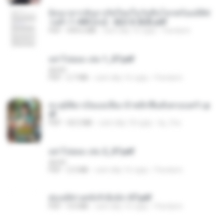
ย้อนเวลากลับมาเกิดใหม่ในวันสิ้นโลกพร้อมมิติส่
วนตัว 1-443 [จบ] - 揍趴长颈鹿.pdf
PDF
499.6 MB
cách đây 16 ngày
Pandarin
อย่าไปยอม เล่ม 1_ST.pdf
decht
PDF
2.7 MB
cách đây 16 ngày
Pandarin
ทะลุมิติมาเป็นแม่เลี้ยง ข้าพลิกฟื้นทั้งครอบครัว.p
df
PDF
42.5 MB
cách đây 18 ngày
kp_fha
อย่าไปยอม เล่ม 2_ST.pdf
decht
PDF
2.5 MB
cách đây 16 ngày
Pandarin
ฮ่องเต้ช่างคลั่งรักยิ่งนัก-ST.pdf
PDF
9.0 MB
cách đây 16 ngày
Pandarin