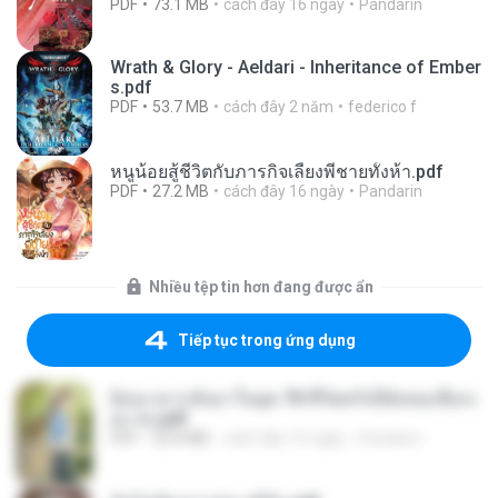
PDF
73.1 MB
cách đây 16 ngày
Pandarin
Wrath & Glory - Aeldari - Inheritance of Ember
s.pdf
PDF
53.7 MB
cách đây 2 năm
federico f
หนูน้อยสู้ชีวิตกับภารกิจเลี้ยงพี่ชายทั้งห้า.pdf
PDF
27.2 MB
cách đây 16 ngày
Pandarin
Nhiều tệp tin hơn đang được ẩn
Tiếp tục trong ứng dụng
ย้อนเวลากลับมาในยุค 70 ชีวิตครั้งนี้ฉันขอเลือกเ
อง จบ.pdf
PDF
32.8 MB
cách đây 16 ngày
Pandarin