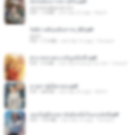
ฉันไม่ต้องการพร สุจิรัน.pdf
tanmobza@gmail.com
PDF
1.4 MB
cách đây 24 ngày
Mob K.
รัตติกาลพิรุณสิบสารท_RZ.pdf
decht
PDF
11.5 MB
cách đây 16 ngày
Pandarin
ฝ่าบาททรงพระเจริญหมื่นปี1.pdf
PDF
6.4 MB
cách đây khoảng một năm
Orasa K.
ม่ายสาวผู้เปียกปอน.pdf
PDF
684 KB
cách đây 26 ngày
Mob K.
เธอเป็นผู้รับเหมาอันดับหนึ่งในแกแล็คซี่.pdf
PDF
19.9 MB
cách đây 16 ngày
Pandarin