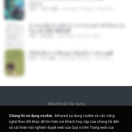
BAILIW
PDF
103.1 MB
cách đây 2 tháng
Pandarin
ท่านแม่ทัพ ท่านต้องการภรรยาอย่างข้าถึงจะรุ่งเ
รือง ch 553-560.pdf
PDF
493 KB
cách đây 2 tháng
My J.
(Y)บันทึกการเลี้ยงดูสามียุคหิน 1-4 จบ.pdf
PDF
19.7 MB
cách đây 4 tháng
เลิฟ รักนะ
Điều khoản Sử dụng
Bảo mật
Chúng tôi sử dụng cookie.
4shared sử dụng cookie và các công
Hỗ trợ
nghệ theo dõi khác để tìm hiểu nơi khách truy cập của chúng tôi đến
Không bán thông tin cá nhân của tôi
và cải thiện trải nghiệm duyệt web của Quý vị trên Trang web của
Không chia sẻ thông tin cá nhân của tôi