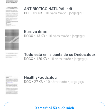
ANTIBIÓTICO NATURAL.pdf
PDF
82 KB
10 năm trước
jorgegirju
Kurozu.docx
DOCX
13 KB
10 năm trước
jorgegirju
Todo está en la punta de su Dedos.docx
DOCX
120 KB
10 năm trước
jorgegirju
HealthyFoods.doc
DOC
27 KB
10 năm trước
jorgegirju
Xem tất cả 53 cuốn sách