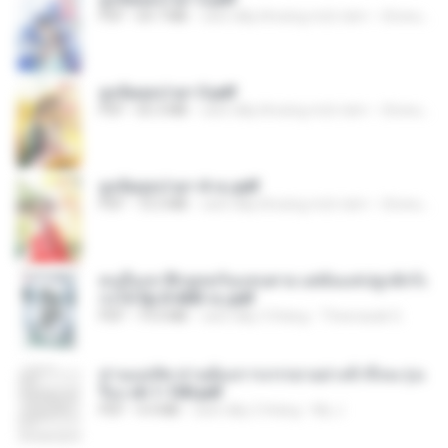
PDF
64.7 MB
cách đây khoảng một năm
ณิชพน แ.
ฮูหยิuสุดป่วuฯ 3.pdf
PDF
65.3 MB
cách đây khoảng một năm
ณิชพน แ.
ฮูหยิuสุดป่วuฯ 4 จบ.pdf
PDF
72.5 MB
cách đây khoảng một năm
ณิชพน แ.
คนอื่นเขาฝึกยุทธกันแทบตาย แต่ฉันแค่ปลูกผักก็เ
ก่งได้ Ep.0-600 จบ.pdf
PDF
19.0 MB
cách đây 3 tháng
Theerasak G.
ท่านแม่ทัพ ท่านต้องการภรรยาอย่างข้าถึงจะรุ่งเ
รือง ch 1-100.pdf
PDF
4.4 MB
cách đây 2 tháng
My J.