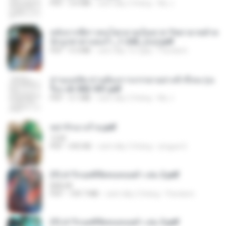
PDF
3.6 MB
cách đây 2 tháng
My J.
หลังจากพี่สาวคนโตกลายเป็นทาส รัชทายาทตำห
นักบูรพาตาแดงก่ำ_1-242_(จบ).pdf
PDF
9.3 MB
cách đây 16 ngày
Pandarin
ท่านแม่ทัพ ท่านต้องการภรรยาอย่างข้าถึงจะรุ่งเ
รือง ch 502-551.pdf
PDF
3.1 MB
cách đây 2 tháng
My J.
หย่ารักนางร้าย.pdf
1234
PDF
692 KB
cách đây 3 tháng
yingyai S.
(Y) ฝ่าวิกฤตพิชิตหอคอยดำ เล่ม 2.pdf
BAILIW
PDF
109.7 MB
cách đây 2 tháng
Pandarin
(Y) ฝ่าวิกฤตพิชิตหอคอยดำ เล่ม 3.pdf