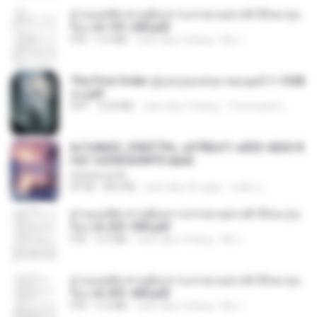
ท่านแม่ทัพ ท่านต้องการภรรยาอย่างข้าถึงจะรุ่งเ
รือง ch 101-200.pdf
PDF
5.4 MB
cách đây 2 tháng
My J.
The First Order สู่รุ่งอรุณแห่งมวลมนุษย์ 1-1328
จบ.pdf
PDF
72.8 MB
cách đây 3 tháng
Theerasak G.
6c7c8d33_3f85779c_e3783cf1-e033-4265-8
fe2-1e23b5a9dff0.epub
littlebbear96
EPUB
804 KB
cách đây 25 ngày
ทอฝัน ม.
ท่านแม่ทัพ ท่านต้องการภรรยาอย่างข้าถึงจะรุ่งเ
รือง ch 201-300.pdf
PDF
6.5 MB
cách đây 2 tháng
My J.
ท่านแม่ทัพ ท่านต้องการภรรยาอย่างข้าถึงจะรุ่งเ
รือง ch 301-400.pdf
PDF
5.2 MB
cách đây 2 tháng
My J.