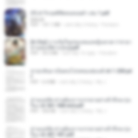
(Y) ฝ่าวิกฤตพิชิตหอคอยดำ เล่ม 1.pdf
BAILIW
PDF
101.1 MB
cách đây 2 tháng
Pandarin
[A Chu] การเกิดใหม่ของหมอหญิงเทวดา l ชายา
ท่านอ๋องปีศาจ [จบ].pdf
PDF
35.5 MB
cách đây 16 ngày
Pandarin
หวนกลับมาเป็นคนโปรดของฮ่องเต้ ch 1-200.pd
f
PDF
6.4 MB
cách đây 2 tháng
My J.
ท่านแม่ทัพ ท่านต้องการภรรยาอย่างข้าถึงจะรุ่งเ
รือง ch 561-568 end.pdf
PDF
502 KB
cách đây 2 tháng
My J.
ท่านแม่ทัพ ท่านต้องการภรรยาอย่างข้าถึงจะรุ่งเ
รือง ch 401-501.pdf