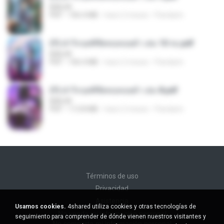
BAILIW
PDF
106.4 MB
hace 2 meses
Pandarin
(Y) ฝ่าวิกฤตพิชิตหอคอยดำ เล่ม 10 จบ.pdf
BAILIW
PDF
106.4 MB
hace 2 meses
Pandarin
(Y) ฝ่าวิกฤตพิชิตหอคอยดำ เล่ม 8.pdf
BAILIW
PDF
113.8 MB
hace 2 meses
Pandarin
Términos de uso
Privacidad
Asistencia
Usamos cookies.
4shared utiliza cookies y otras tecnologías de
No venda mi información personal
seguimiento para comprender de dónde vienen nuestros visitantes y
No comparta mi información personal