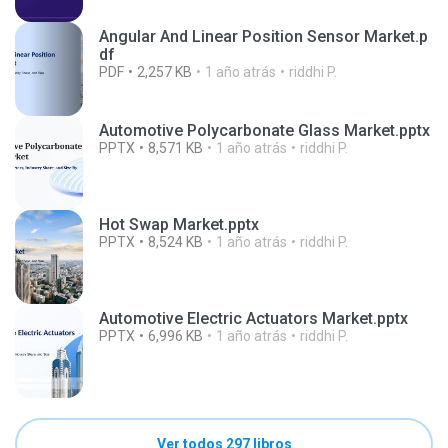
Angular And Linear Position Sensor Market.p
df
PDF
2,257 KB
1 año atrás
riddhi P.
Automotive Polycarbonate Glass Market.pptx
PPTX
8,571 KB
1 año atrás
riddhi P.
Hot Swap Market.pptx
PPTX
8,524 KB
1 año atrás
riddhi P.
Automotive Electric Actuators Market.pptx
PPTX
6,996 KB
1 año atrás
riddhi P.
Ver todos 297 libros