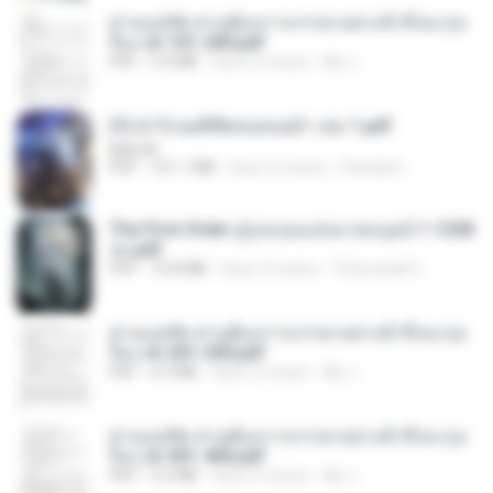
ท่านแม่ทัพ ท่านต้องการภรรยาอย่างข้าถึงจะรุ่งเ
รือง ch 101-200.pdf
PDF
5.4 MB
hace 2 meses
My J.
(Y) ฝ่าวิกฤตพิชิตหอคอยดำ เล่ม 1.pdf
BAILIW
PDF
101.1 MB
hace 2 meses
Pandarin
The First Order สู่รุ่งอรุณแห่งมวลมนุษย์ 1-1328
จบ.pdf
PDF
72.8 MB
hace 3 meses
Theerasak G.
ท่านแม่ทัพ ท่านต้องการภรรยาอย่างข้าถึงจะรุ่งเ
รือง ch 201-300.pdf
PDF
6.5 MB
hace 2 meses
My J.
ท่านแม่ทัพ ท่านต้องการภรรยาอย่างข้าถึงจะรุ่งเ
รือง ch 301-400.pdf
PDF
5.2 MB
hace 2 meses
My J.