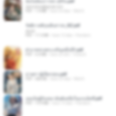
ฉันไม่ต้องการพร สุจิรัน.pdf
tanmobza@gmail.com
PDF
1.4 MB
hace 24 días
Mob K.
รัตติกาลพิรุณสิบสารท_RZ.pdf
decht
PDF
11.5 MB
hace 15 días
Pandarin
ฝ่าบาททรงพระเจริญหมื่นปี1.pdf
PDF
6.4 MB
hace un año
Orasa K.
ม่ายสาวผู้เปียกปอน.pdf
PDF
684 KB
hace 25 días
Mob K.
เธอเป็นผู้รับเหมาอันดับหนึ่งในแกแล็คซี่.pdf
PDF
19.9 MB
hace 15 días
Pandarin