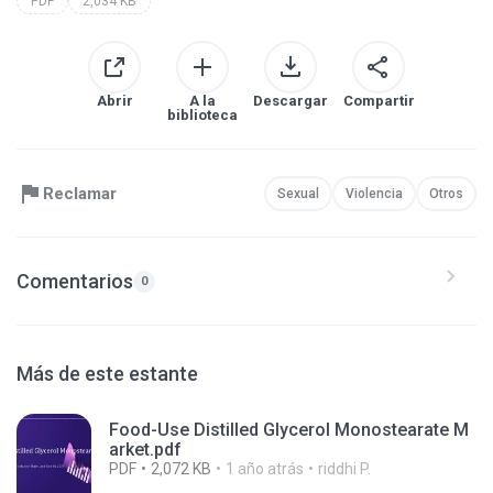
PDF
2,034 KB
Abrir
A la
Descargar
Compartir
biblioteca
Reclamar
Sexual
Violencia
Otros
Comentarios
0
Más de este estante
Food-Use Distilled Glycerol Monostearate M
arket.pdf
PDF
2,072 KB
1 año atrás
riddhi P.