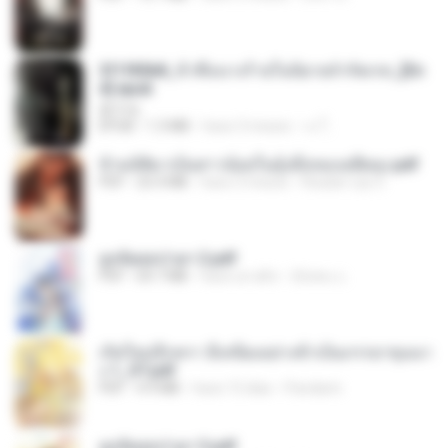
3f1f85b8_ข้าคือนางร้ายในนิยายจำกัดเรท_[En
d].epub
君子生
EPUB
1.3 MB
hace 3 meses
เจ โ.
ข้ามมิติมาเป็นสาวน้อยในอุ้งมือของอดีตลุง.pdf
PDF
25.4 MB
hace 3 meses
Reader Lily O.
ฮูหยิuสุดป่วuฯ 2.pdf
PDF
64.7 MB
hace un año
ณิชพน แ.
เกิดใหม่อีกครา อี๋เหนียงอย่างข้าเป็นภรรยาขุนนา
ง 1_ST.pdf
PDF
4.9 MB
hace 15 días
Pandarin
ฮูหยิuสุดป่วuฯ 3.pdf