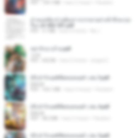
PDF
109.7 MB
hace 2 meses
Pandarin
ท่านแม่ทัพ ท่านต้องการภรรยาอย่างข้าถึงจะรุ่งเ
รือง ch 502-551.pdf
PDF
3.1 MB
hace 2 meses
My J.
หย่ารักนางร้าย.pdf
1234
PDF
692 KB
hace 3 meses
yingyai S.
(Y) ฝ่าวิกฤตพิชิตหอคอยดำ เล่ม 3.pdf
BAILIW
PDF
103.1 MB
hace 2 meses
Pandarin
(Y) ฝ่าวิกฤตพิชิตหอคอยดำ เล่ม 4.pdf
BAILIW
PDF
98.2 MB
hace 2 meses
Pandarin
(Y) ฝ่าวิกฤตพิชิตหอคอยดำ เล่ม 5.pdf