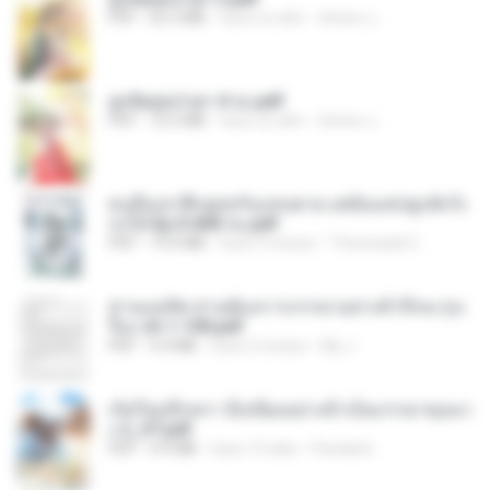
PDF
65.3 MB
hace un año
ณิชพน แ.
ฮูหยิuสุดป่วuฯ 4 จบ.pdf
PDF
72.5 MB
hace un año
ณิชพน แ.
คนอื่นเขาฝึกยุทธกันแทบตาย แต่ฉันแค่ปลูกผักก็เ
ก่งได้ Ep.0-600 จบ.pdf
PDF
19.0 MB
hace 3 meses
Theerasak G.
ท่านแม่ทัพ ท่านต้องการภรรยาอย่างข้าถึงจะรุ่งเ
รือง ch 1-100.pdf
PDF
4.4 MB
hace 2 meses
My J.
เกิดใหม่อีกครา อี๋เหนียงอย่างข้าเป็นภรรยาขุนนา
ง 2_ST.pdf
PDF
4.9 MB
hace 15 días
Pandarin