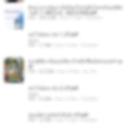
ย้อนเวลากลับมาเกิดใหม่ในวันสิ้นโลกพร้อมมิติส่
วนตัว 1-443 [จบ] - 揍趴长颈鹿.pdf
PDF
499.6 MB
hace 15 días
Pandarin
อย่าไปยอม เล่ม 1_ST.pdf
decht
PDF
2.7 MB
hace 15 días
Pandarin
ทะลุมิติมาเป็นแม่เลี้ยง ข้าพลิกฟื้นทั้งครอบครัว.p
df
PDF
42.5 MB
hace 18 días
kp_fha
อย่าไปยอม เล่ม 2_ST.pdf
decht
PDF
2.5 MB
hace 15 días
Pandarin
ฮ่องเต้ช่างคลั่งรักยิ่งนัก-ST.pdf
PDF
9.0 MB
hace 15 días
Pandarin