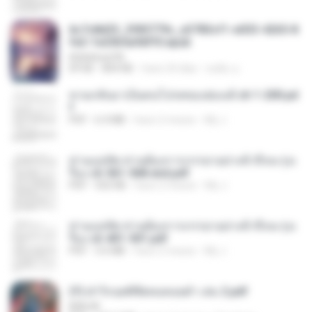
6c7c8d33_3f85779c_e3783cf1-e033-4265-8
fe2-1e23b5a9dff0.epub
littlebbear96
EPUB
804 KB
hace 24 días
ทอฝัน ม.
หวนกลับมาเป็นคนโปรดของฮ่องเต้ ch 1-200.pd
f
PDF
6.4 MB
hace 2 meses
My J.
ท่านแม่ทัพ ท่านต้องการภรรยาอย่างข้าถึงจะรุ่งเ
รือง ch 561-568 end.pdf
PDF
502 KB
hace 2 meses
My J.
ท่านแม่ทัพ ท่านต้องการภรรยาอย่างข้าถึงจะรุ่งเ
รือง ch 401-501.pdf
PDF
3.6 MB
hace 2 meses
My J.
(Y) ฝ่าวิกฤตพิชิตหอคอยดำ เล่ม 2.pdf
BAILIW