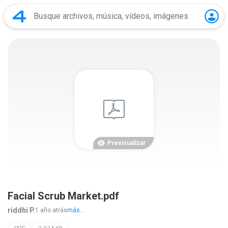
Previsualizar
Facial Scrub Market.pdf
riddhi P.
1 año atrás
más...