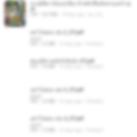
ทะลุมิติมาเป็นแม่เลี้ยง ข้าพลิกฟื้นทั้งครอบครัว.p
df
PDF
42.5 MB
18 days ago
kp_fha
อย่าไปยอม เล่ม 2_ST.pdf
decht
PDF
2.5 MB
16 days ago
Pandarin
ฮ่องเต้ช่างคลั่งรักยิ่งนัก-ST.pdf
PDF
9.0 MB
16 days ago
Pandarin
อย่าไปยอม เล่ม 3_ST.pdf
decht
PDF
2.5 MB
16 days ago
Pandarin
อย่าไปยอม เล่ม 4_ST.pdf
decht
PDF
2.4 MB
16 days ago
Pandarin