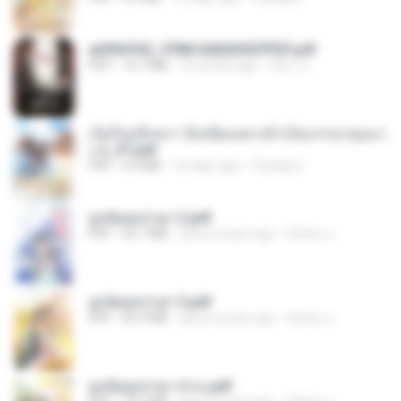
a6994762_9786160043507PDF.pdf
PDF
15.7 MB
3 months ago
อริยา ด.
เกิดใหม่อีกครา อี๋เหนียงอย่างข้าเป็นภรรยาขุนนา
ง 2_ST.pdf
PDF
4.9 MB
16 days ago
Pandarin
ฮูหยิuสุดป่วuฯ 2.pdf
PDF
64.7 MB
about a year ago
ณิชพน แ.
ฮูหยิuสุดป่วuฯ 3.pdf
PDF
65.3 MB
about a year ago
ณิชพน แ.
ฮูหยิuสุดป่วuฯ 4 จบ.pdf