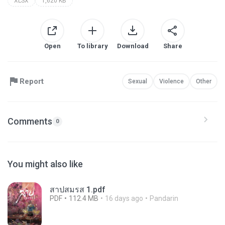
XLSX
1,620 KB
Open
To library
Download
Share
Report
Sexual
Violence
Other
Comments
0
You might also like
สาปสมรส 1.pdf
PDF
112.4 MB
16 days ago
Pandarin