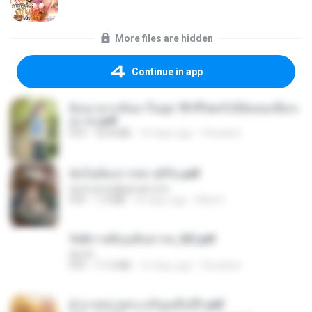
More files are hidden
Continue in app
ย้อนเวลากลับมาในยุค 70 ชีวิตครั้งนี้ฉันขอเลือกเ
อง จบ.pdf
PDF
32.8 MB
16 days ago
Pandarin
ฉันไม่ต้องการพร สุจิรัน.pdf
tanmobza@gmail.com
PDF
1.4 MB
24 days ago
Mob K.
รัตติกาลพิรุณสิบสารท_RZ.pdf
decht
PDF
11.5 MB
16 days ago
Pandarin
ฝ่าบาททรงพระเจริญหมื่นปี1.pdf