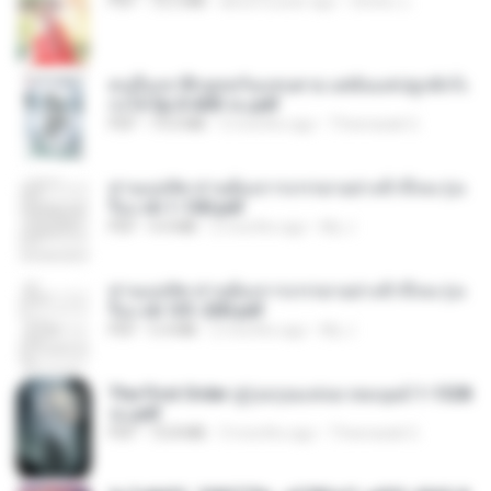
PDF
72.5 MB
about a year ago
ณิชพน แ.
คนอื่นเขาฝึกยุทธกันแทบตาย แต่ฉันแค่ปลูกผักก็เ
ก่งได้ Ep.0-600 จบ.pdf
PDF
19.0 MB
3 months ago
Theerasak G.
ท่านแม่ทัพ ท่านต้องการภรรยาอย่างข้าถึงจะรุ่งเ
รือง ch 1-100.pdf
PDF
4.4 MB
2 months ago
My J.
ท่านแม่ทัพ ท่านต้องการภรรยาอย่างข้าถึงจะรุ่งเ
รือง ch 101-200.pdf
PDF
5.4 MB
2 months ago
My J.
The First Order สู่รุ่งอรุณแห่งมวลมนุษย์ 1-1328
จบ.pdf
PDF
72.8 MB
3 months ago
Theerasak G.