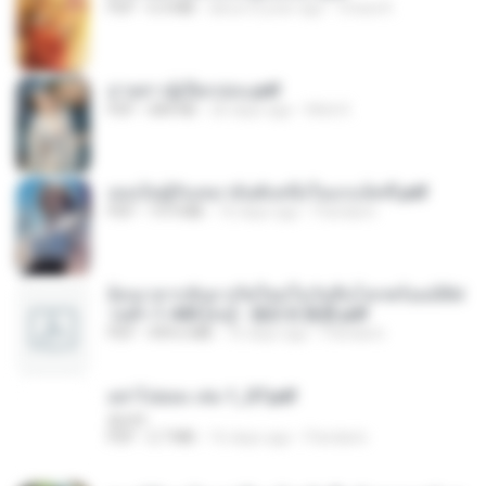
PDF
6.4 MB
about a year ago
Orasa K.
ม่ายสาวผู้เปียกปอน.pdf
PDF
684 KB
26 days ago
Mob K.
เธอเป็นผู้รับเหมาอันดับหนึ่งในแกแล็คซี่.pdf
PDF
19.9 MB
16 days ago
Pandarin
ย้อนเวลากลับมาเกิดใหม่ในวันสิ้นโลกพร้อมมิติส่
วนตัว 1-443 [จบ] - 揍趴长颈鹿.pdf
PDF
499.6 MB
16 days ago
Pandarin
อย่าไปยอม เล่ม 1_ST.pdf
decht
PDF
2.7 MB
16 days ago
Pandarin