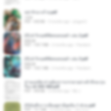
หย่ารักนางร้าย.pdf
1234
PDF
692 KB
3 months ago
yingyai S.
(Y) ฝ่าวิกฤตพิชิตหอคอยดำ เล่ม 2.pdf
BAILIW
PDF
109.7 MB
2 months ago
Pandarin
(Y) ฝ่าวิกฤตพิชิตหอคอยดำ เล่ม 3.pdf
BAILIW
PDF
103.1 MB
2 months ago
Pandarin
ท่านแม่ทัพ ท่านต้องการภรรยาอย่างข้าถึงจะรุ่งเ
รือง ch 553-560.pdf
PDF
493 KB
2 months ago
My J.
(Y)บันทึกการเลี้ยงดูสามียุคหิน 1-4 จบ.pdf
PDF
19.7 MB
4 months ago
เลิฟ รักนะ