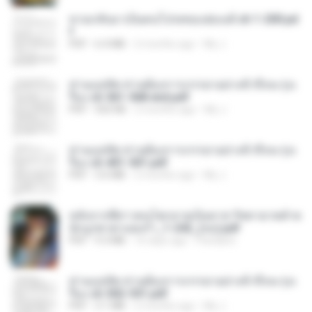
หวนกลับมาเป็นคนโปรดของฮ่องเต้ ch 1-200.pd
f
PDF
6.4 MB
2 months ago
My J.
ท่านแม่ทัพ ท่านต้องการภรรยาอย่างข้าถึงจะรุ่งเ
รือง ch 561-568 end.pdf
PDF
502 KB
2 months ago
My J.
ท่านแม่ทัพ ท่านต้องการภรรยาอย่างข้าถึงจะรุ่งเ
รือง ch 401-501.pdf
PDF
3.6 MB
2 months ago
My J.
หลังจากพี่สาวคนโตกลายเป็นทาส รัชทายาทตำห
นักบูรพาตาแดงก่ำ_1-242_(จบ).pdf
PDF
9.3 MB
16 days ago
Pandarin
ท่านแม่ทัพ ท่านต้องการภรรยาอย่างข้าถึงจะรุ่งเ
รือง ch 502-551.pdf
PDF
3.1 MB
2 months ago
My J.