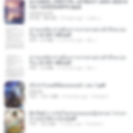
6c7c8d33_3f85779c_e3783cf1-e033-4265-8
fe2-1e23b5a9dff0.epub
littlebbear96
EPUB
804 KB
25 days ago
ทอฝัน ม.
ท่านแม่ทัพ ท่านต้องการภรรยาอย่างข้าถึงจะรุ่งเ
รือง ch 201-300.pdf
PDF
6.5 MB
2 months ago
My J.
ท่านแม่ทัพ ท่านต้องการภรรยาอย่างข้าถึงจะรุ่งเ
รือง ch 301-400.pdf
PDF
5.2 MB
2 months ago
My J.
(Y) ฝ่าวิกฤตพิชิตหอคอยดำ เล่ม 1.pdf
BAILIW
PDF
101.1 MB
2 months ago
Pandarin
[A Chu] การเกิดใหม่ของหมอหญิงเทวดา l ชายา
ท่านอ๋องปีศาจ [จบ].pdf
PDF
35.5 MB
16 days ago
Pandarin