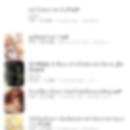
อย่าไปยอม เล่ม 5_ST.pdf
decht
PDF
2.4 MB
16 days ago
Pandarin
ฮูหยิuสุดป่วuฯ 1.pdf
PDF
68.8 MB
about a year ago
ณิชพน แ.
3f1f85b8_ข้าคือนางร้ายในนิยายจำกัดเรท_[En
d].epub
君子生
EPUB
1.3 MB
3 months ago
เจ โ.
ข้ามมิติมาเป็นสาวน้อยในอุ้งมือของอดีตลุง.pdf
PDF
25.4 MB
3 months ago
Reader Lily O.
เกิดใหม่อีกครา อี๋เหนียงอย่างข้าเป็นภรรยาขุนนา
ง 1_ST.pdf
PDF
4.9 MB
16 days ago
Pandarin