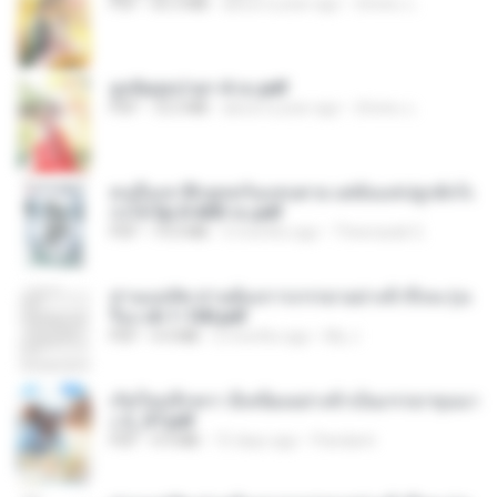
PDF
65.3 MB
about a year ago
ณิชพน แ.
ฮูหยิuสุดป่วuฯ 4 จบ.pdf
PDF
72.5 MB
about a year ago
ณิชพน แ.
คนอื่นเขาฝึกยุทธกันแทบตาย แต่ฉันแค่ปลูกผักก็เ
ก่งได้ Ep.0-600 จบ.pdf
PDF
19.0 MB
3 months ago
Theerasak G.
ท่านแม่ทัพ ท่านต้องการภรรยาอย่างข้าถึงจะรุ่งเ
รือง ch 1-100.pdf
PDF
4.4 MB
2 months ago
My J.
เกิดใหม่อีกครา อี๋เหนียงอย่างข้าเป็นภรรยาขุนนา
ง 2_ST.pdf
PDF
4.9 MB
15 days ago
Pandarin