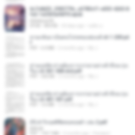
6c7c8d33_3f85779c_e3783cf1-e033-4265-8
fe2-1e23b5a9dff0.epub
littlebbear96
EPUB
804 KB
24 days ago
ทอฝัน ม.
หวนกลับมาเป็นคนโปรดของฮ่องเต้ ch 1-200.pd
f
PDF
6.4 MB
2 months ago
My J.
ท่านแม่ทัพ ท่านต้องการภรรยาอย่างข้าถึงจะรุ่งเ
รือง ch 561-568 end.pdf
PDF
502 KB
2 months ago
My J.
ท่านแม่ทัพ ท่านต้องการภรรยาอย่างข้าถึงจะรุ่งเ
รือง ch 401-501.pdf
PDF
3.6 MB
2 months ago
My J.
(Y) ฝ่าวิกฤตพิชิตหอคอยดำ เล่ม 2.pdf
BAILIW
PDF
109.7 MB
2 months ago
Pandarin