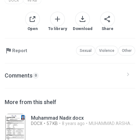
DOCX
98 KB
Open
To library
Download
Share
Report
Sexual
Violence
Other
Comments
0
More from this shelf
Muhammad Nadir.docx
DOCX
57 KB
8 years ago
MUHAMMAD ARSHAD ISLAM