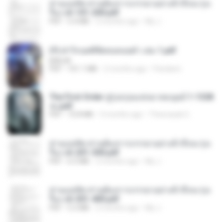
ท่านแม่ทัพ ท่านต้องการภรรยาอย่างข้าถึงจะรุ่งเ
รือง ch 101-200.pdf
PDF
5.4 MB
2 months ago
My J.
(Y) ฝ่าวิกฤตพิชิตหอคอยดำ เล่ม 1.pdf
BAILIW
PDF
101.1 MB
2 months ago
Pandarin
The First Order สู่รุ่งอรุณแห่งมวลมนุษย์ 1-1328
จบ.pdf
PDF
72.8 MB
3 months ago
Theerasak G.
ท่านแม่ทัพ ท่านต้องการภรรยาอย่างข้าถึงจะรุ่งเ
รือง ch 201-300.pdf
PDF
6.5 MB
2 months ago
My J.
ท่านแม่ทัพ ท่านต้องการภรรยาอย่างข้าถึงจะรุ่งเ
รือง ch 301-400.pdf
PDF
5.2 MB
2 months ago
My J.