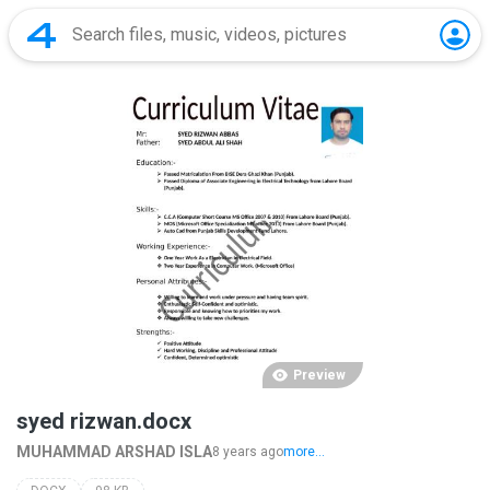
Preview
syed rizwan.docx
MUHAMMAD ARSHAD ISLA
8 years ago
more...