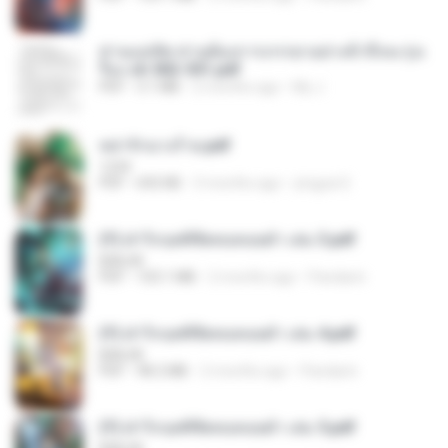
ท่านแม่ทัพ ท่านต้องการภรรยาอย่างข้าถึงจะรุ่งเ
รือง ch 502-551.pdf
PDF
3.1 MB
2 months ago
My J.
หย่ารักนางร้าย.pdf
1234
PDF
692 KB
3 months ago
yingyai S.
(Y) ฝ่าวิกฤตพิชิตหอคอยดำ เล่ม 3.pdf
BAILIW
PDF
103.1 MB
2 months ago
Pandarin
(Y) ฝ่าวิกฤตพิชิตหอคอยดำ เล่ม 4.pdf
BAILIW
PDF
98.2 MB
2 months ago
Pandarin
(Y) ฝ่าวิกฤตพิชิตหอคอยดำ เล่ม 5.pdf