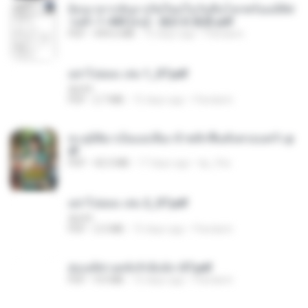
ย้อนเวลากลับมาเกิดใหม่ในวันสิ้นโลกพร้อมมิติส่
วนตัว 1-443 [จบ] - 揍趴长颈鹿.pdf
PDF
499.6 MB
15 days ago
Pandarin
อย่าไปยอม เล่ม 1_ST.pdf
decht
PDF
2.7 MB
15 days ago
Pandarin
ทะลุมิติมาเป็นแม่เลี้ยง ข้าพลิกฟื้นทั้งครอบครัว.p
df
PDF
42.5 MB
17 days ago
kp_fha
อย่าไปยอม เล่ม 2_ST.pdf
decht
PDF
2.5 MB
15 days ago
Pandarin
ฮ่องเต้ช่างคลั่งรักยิ่งนัก-ST.pdf
PDF
9.0 MB
15 days ago
Pandarin