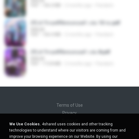
BAILIW
PDF
106.4 MB
2 months ago
Pandarin
(Y) ฝ่าวิกฤตพิชิตหอคอยดำ เล่ม 10 จบ.pdf
BAILIW
PDF
106.4 MB
2 months ago
Pandarin
(Y) ฝ่าวิกฤตพิชิตหอคอยดำ เล่ม 8.pdf
BAILIW
PDF
113.8 MB
2 months ago
Pandarin
Terms of Use
Privacy
Support
We Use Cookies.
4shared uses cookies and other tracking
Do not sell my personal information
technologies to understand where our visitors are coming from and
Do not share my personal information
improve your browsing experience on our Website. By using our