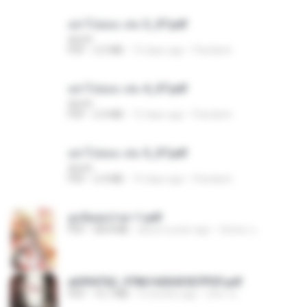
อย่าไปยอม เล่ม 3_ST.pdf
decht
PDF
2.5 MB
15 days ago
Pandarin
อย่าไปยอม เล่ม 4_ST.pdf
decht
PDF
2.4 MB
15 days ago
Pandarin
อย่าไปยอม เล่ม 5_ST.pdf
decht
PDF
2.4 MB
15 days ago
Pandarin
ฮูหยิuสุดป่วuฯ 1.pdf
PDF
68.8 MB
about a year ago
ณิชพน แ.
a6994762_9786160043507PDF.pdf
PDF
15.7 MB
3 months ago
อริยา ด.