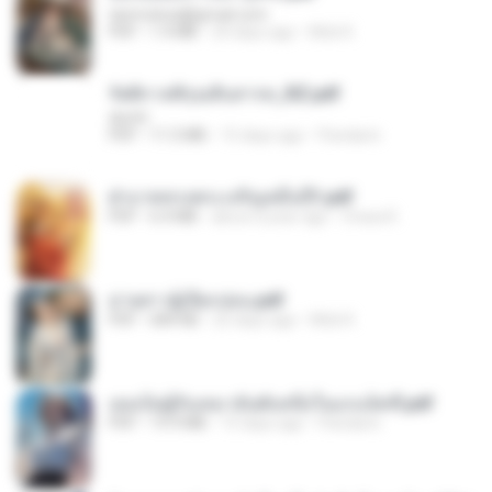
tanmobza@gmail.com
PDF
1.4 MB
24 days ago
Mob K.
รัตติกาลพิรุณสิบสารท_RZ.pdf
decht
PDF
11.5 MB
15 days ago
Pandarin
ฝ่าบาททรงพระเจริญหมื่นปี1.pdf
PDF
6.4 MB
about a year ago
Orasa K.
ม่ายสาวผู้เปียกปอน.pdf
PDF
684 KB
25 days ago
Mob K.
เธอเป็นผู้รับเหมาอันดับหนึ่งในแกแล็คซี่.pdf
PDF
19.9 MB
15 days ago
Pandarin