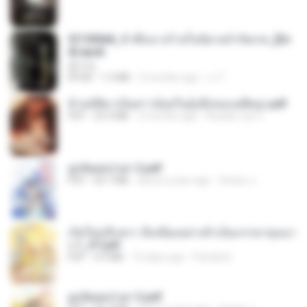
3f1f85b8_ข้าคือนางร้ายในนิยายจำกัดเรท_[En
d].epub
君子生
EPUB
1.3 MB
3 months ago
เจ โ.
ข้ามมิติมาเป็นสาวน้อยในอุ้งมือของอดีตลุง.pdf
PDF
25.4 MB
3 months ago
Reader Lily O.
ฮูหยิuสุดป่วuฯ 2.pdf
PDF
64.7 MB
about a year ago
ณิชพน แ.
เกิดใหม่อีกครา อี๋เหนียงอย่างข้าเป็นภรรยาขุนนา
ง 1_ST.pdf
PDF
4.9 MB
15 days ago
Pandarin
ฮูหยิuสุดป่วuฯ 3.pdf