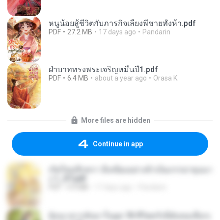
หนูน้อยสู้ชีวิตกับภารกิจเลี้ยงพี่ชายทั้งห้า.pdf
PDF
27.2 MB
17 days ago
Pandarin
ฝ่าบาททรงพระเจริญหมื่นปี1.pdf
PDF
6.4 MB
about a year ago
Orasa K.
More files are hidden
Continue in app
เกิดใหม่อีกครา อี๋เหนียงอย่างข้าเป็นภรรยาขุนนา
ง 1_ST.pdf
PDF
4.9 MB
17 days ago
Pandarin
ย้อนเวลากลับมาในยุค 70 ชีวิตครั้งนี้ฉันขอเลือกเ