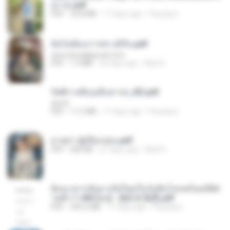
อง จบ.pdf
PDF
32.8 MB
17 days ago
Pandarin
ฉันไม่ต้องการพร สุจิรัน.pdf
tanmobza@gmail.com
PDF
1.4 MB
26 days ago
Mob K.
รัตติกาลพิรุณสิบสารท_RZ.pdf
decht
PDF
11.5 MB
17 days ago
Pandarin
ม่ายสาวผู้เปียกปอน.pdf
PDF
684 KB
27 days ago
Mob K.
ย้อนเวลากลับมาเกิดใหม่ในวันสิ้นโลกพร้อมมิติส่
วนตัว 1-443 [จบ] - 揍趴长颈鹿.pdf
PDF
499.6 MB
17 days ago
Pandarin