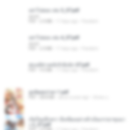
อย่าไปยอม เล่ม 5_ST.pdf
decht
PDF
2.4 MB
17 days ago
Pandarin
อย่าไปยอม เล่ม 4_ST.pdf
decht
PDF
2.4 MB
17 days ago
Pandarin
ฮ่องเต้ช่างคลั่งรักยิ่งนัก-ST.pdf
PDF
9.0 MB
17 days ago
Pandarin
ฮูหยิuสุดป่วuฯ 1.pdf
PDF
68.8 MB
about a year ago
ณิชพน แ.
เกิดใหม่อีกครา อี๋เหนียงอย่างข้าเป็นภรรยาขุนนา
ง 2_ST.pdf
PDF
4.9 MB
17 days ago
Pandarin