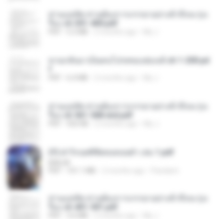
ท่านแม่ทัพ ท่านต้องการภรรยาอย่างข้าถึงจะรุ่งเ
รือง ch 301-400.pdf
PDF
5.2 MB
2 months ago
My J.
หวนกลับมาเป็นคนโปรดของฮ่องเต้ ch 1-200.pd
f
PDF
6.4 MB
2 months ago
My J.
ท่านแม่ทัพ ท่านต้องการภรรยาอย่างข้าถึงจะรุ่งเ
รือง ch 561-568 end.pdf
PDF
502 KB
2 months ago
My J.
(Y) ฝ่าวิกฤตพิชิตหอคอยดำ เล่ม 1.pdf
BAILIW
PDF
101.1 MB
2 months ago
Pandarin
ท่านแม่ทัพ ท่านต้องการภรรยาอย่างข้าถึงจะรุ่งเ
รือง ch 401-501.pdf
PDF
3.6 MB
2 months ago
My J.