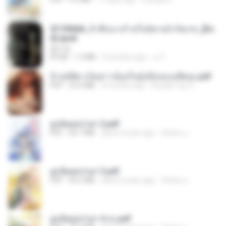
3f1f85b8_ข้าคือนางร้ายในนิยายจำกัดเรท_[En
d].epub
君子生
EPUB
1.3 MB
3 months ago
เจ โ.
ข้ามมิติมาเป็นสาวน้อยในอุ้งมือของอดีตลุง.pdf
PDF
25.4 MB
3 months ago
Reader Lily O.
ฮูหยิuสุดป่วuฯ 2.pdf
PDF
64.7 MB
about a year ago
ณิชพน แ.
ฮูหยิuสุดป่วuฯ 3.pdf
PDF
65.3 MB
about a year ago
ณิชพน แ.
ฮูหยิuสุดป่วuฯ 4 จบ.pdf