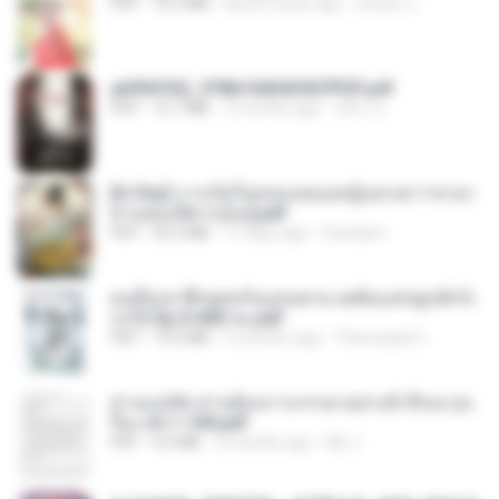
PDF
72.5 MB
about a year ago
ณิชพน แ.
a6994762_9786160043507PDF.pdf
PDF
15.7 MB
3 months ago
อริยา ด.
[A Chu] การเกิดใหม่ของหมอหญิงเทวดา l ชายา
ท่านอ๋องปีศาจ [จบ].pdf
PDF
35.5 MB
17 days ago
Pandarin
คนอื่นเขาฝึกยุทธกันแทบตาย แต่ฉันแค่ปลูกผักก็เ
ก่งได้ Ep.0-600 จบ.pdf
PDF
19.0 MB
3 months ago
Theerasak G.
ท่านแม่ทัพ ท่านต้องการภรรยาอย่างข้าถึงจะรุ่งเ
รือง ch 1-100.pdf
PDF
4.4 MB
2 months ago
My J.