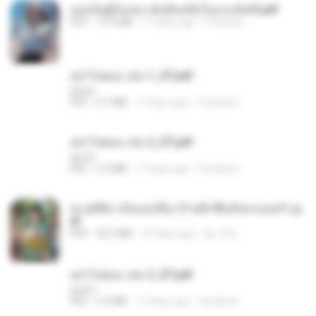
เธอเป็นผู้รับเหมาอันดับหนึ่งในแกแล็คซี่.pdf
PDF
19.9 MB
17 days ago
Pandarin
อย่าไปยอม เล่ม 1_ST.pdf
decht
PDF
2.7 MB
17 days ago
Pandarin
อย่าไปยอม เล่ม 2_ST.pdf
decht
PDF
2.5 MB
17 days ago
Pandarin
ทะลุมิติมาเป็นแม่เลี้ยง ข้าพลิกฟื้นทั้งครอบครัว.p
df
PDF
42.5 MB
20 days ago
kp_fha
อย่าไปยอม เล่ม 3_ST.pdf
decht
PDF
2.5 MB
17 days ago
Pandarin