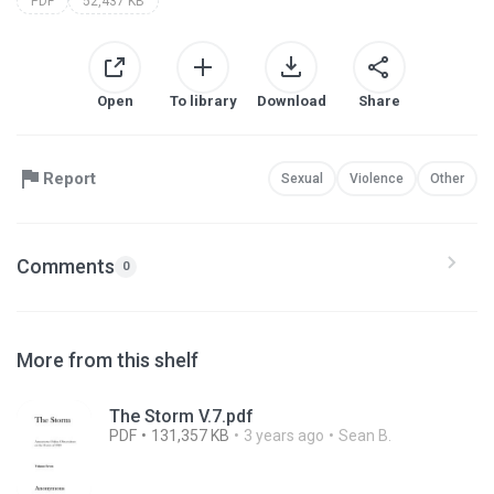
PDF
52,437 KB
Open
To library
Download
Share
Report
Sexual
Violence
Other
Comments
0
More from this shelf
The Storm V.7.pdf
PDF
131,357 KB
3 years ago
Sean B.