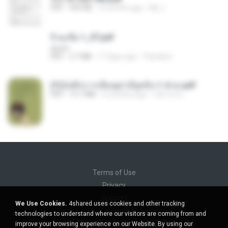
PDF
493 KB
2 months ago
My J.
จิ่วฉงจื่อ 1_ST.pdf
decht
PDF
2.7 MB
17 days ago
Pandarin
(Y)บันทึกการเลี้ยงดูสามียุคหิน 1-4 จบ.pdf
PDF
19.7 MB
4 months ago
เลิฟ รักนะ
Terms of Use
Privacy
Support
We Use Cookies.
4shared uses cookies and other tracking
Do not sell my personal information
technologies to understand where our visitors are coming from and
Do not share my personal information
improve your browsing experience on our Website. By using our