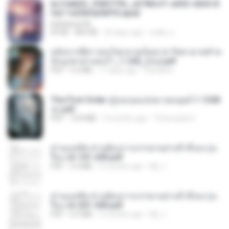
6c7c8d33_3f85779c_e3783cf1-e033-4265-8
fe2-1e23b5a9dff0.epub
littlebbear96
EPUB
804 KB
26 days ago
ทอฝัน ม.
หลังจากพี่สาวคนโตกลายเป็นทาส รัชทายาทตำห
นักบูรพาตาแดงก่ำ_1-242_(จบ).pdf
PDF
9.3 MB
17 days ago
Pandarin
The First Order สู่รุ่งอรุณแห่งมวลมนุษย์ 1-1328
จบ.pdf
PDF
72.8 MB
3 months ago
Theerasak G.
ท่านแม่ทัพ ท่านต้องการภรรยาอย่างข้าถึงจะรุ่งเ
รือง ch 101-200.pdf
PDF
5.4 MB
2 months ago
My J.
ท่านแม่ทัพ ท่านต้องการภรรยาอย่างข้าถึงจะรุ่งเ
รือง ch 201-300.pdf
PDF
6.5 MB
2 months ago
My J.