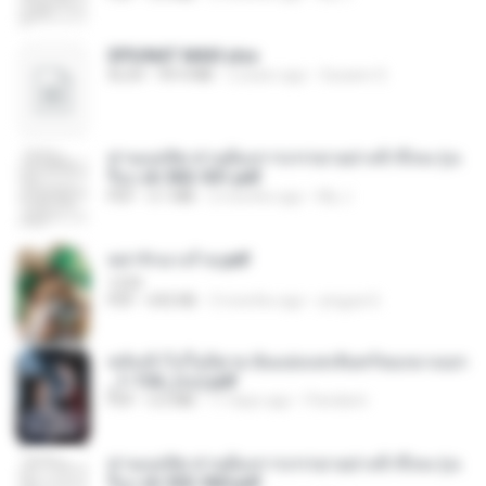
SPIUNAT MAVI.xlsx
XLSX
99.4 MB
2 years ago
Susann S.
ท่านแม่ทัพ ท่านต้องการภรรยาอย่างข้าถึงจะรุ่งเ
รือง ch 502-551.pdf
PDF
3.1 MB
2 months ago
My J.
หย่ารักนางร้าย.pdf
1234
PDF
692 KB
3 months ago
yingyai S.
หลังเข้าไปในนิยาย ฉันแย่งแสงจันทร์ของนางเอก
_1-154_(จบ).pdf
PDF
5.6 MB
17 days ago
Pandarin
ท่านแม่ทัพ ท่านต้องการภรรยาอย่างข้าถึงจะรุ่งเ
รือง ch 553-560.pdf