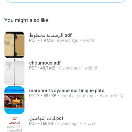
You might also like
الرشيدية مخطوط.pdf
PDF
1.9 MB
8 years ago
web W.
choumous.pdf
PDF
48.7 MB
8 years ago
web W.
marabout voyance martinique.pptx
PPTX
895 KB
about a month ago
Azzouz El Qartite
آيات التهاطيل.pdf
PDF
166 KB
3 years ago
احمد ك.