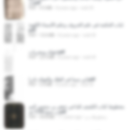
ك.pdf
PDF
9.5 MB
8 years ago
web W.
لباب الحكمة في علم الحروف وعلم الأسماء الإلهية.
pdf
PDF
12.6 MB
8 years ago
web W.
فوائد ومجربات.pdf
PDF
23.3 MB
8 years ago
web W.
ابن سينا فى الفلك والفوائد نادرا.pdf
PDF
5.4 MB
8 years ago
web W.
مخطوط كتاب الكشف للداعي جعفر بن منصور اليم
ن نسخ 1135 هـ.pdf
PDF
49.8 MB
11 years ago
مخطوطات و.