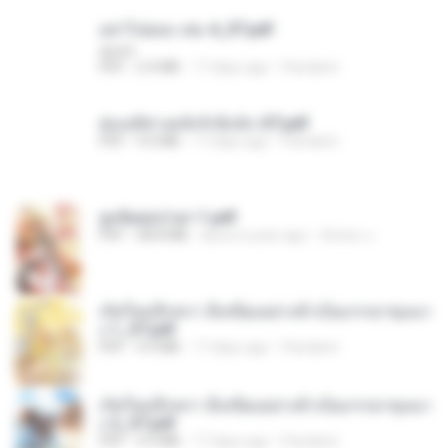
อย่าไปยอม เล่ม 4_ST.pdf
decht
PDF
2.4 MB
17 days ago
Pandarin
ฮ่องเต้ช่างคลั่งรักยิ่งนัก-ST.pdf
PDF
9.0 MB
17 days ago
Pandarin
ฮูหยิuสุดป่วuฯ 1.pdf
PDF
68.8 MB
about a year ago
ณิชพน แ.
เกิดใหม่อีกครา อี๋เหนียงอย่างข้าเป็นภรรยาขุนนา
ง 1_ST.pdf
PDF
4.9 MB
17 days ago
Pandarin
เกิดใหม่อีกครา อี๋เหนียงอย่างข้าเป็นภรรยาขุนนา
ง 2_ST.pdf
PDF
4.9 MB
17 days ago
Pandarin