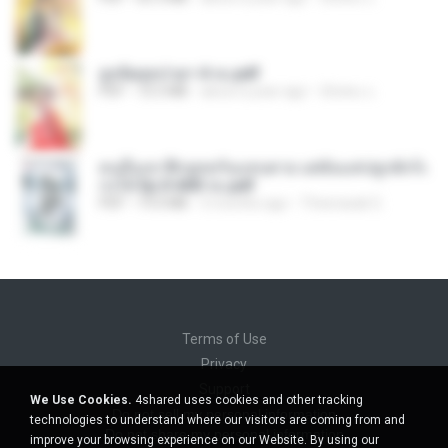
ฮูหยิuสุดป่วuฯ 4 จบ.pdf
PDF
72.5 MB
about a year ago
ณิชพน แ.
คนอื่นเขาฝึกยุทธกันแทบตาย แต่ฉันแค่ปลูกผักก็เ
ก่งได้ Ep.0-600 จบ.pdf
PDF
19.0 MB
3 months ago
Theerasak G.
Terms of Use
Privacy
Support
We Use Cookies.
4shared uses cookies and other tracking
Do not sell my personal information
technologies to understand where our visitors are coming from and
Do not share my personal information
improve your browsing experience on our Website. By using our