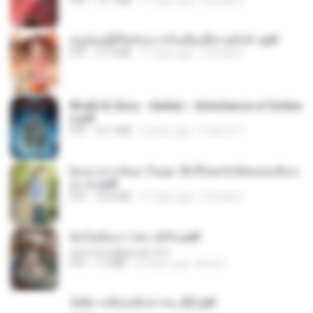
PDF
73.1 MB
17 days ago
Pandarin
หนูน้อยสู้ชีวิตกับภารกิจเลี้ยงพี่ชายทั้งห้า.pdf
PDF
27.2 MB
17 days ago
Pandarin
Wrath & Glory - Aeldari - Inheritance of Ember
s.pdf
PDF
53.7 MB
2 years ago
federico f
ย้อนเวลากลับมาในยุค 70 ชีวิตครั้งนี้ฉันขอเลือกเ
อง จบ.pdf
PDF
32.8 MB
17 days ago
Pandarin
ฉันไม่ต้องการพร สุจิรัน.pdf
tanmobza@gmail.com
PDF
1.4 MB
25 days ago
Mob K.
รัตติกาลพิรุณสิบสารท_RZ.pdf