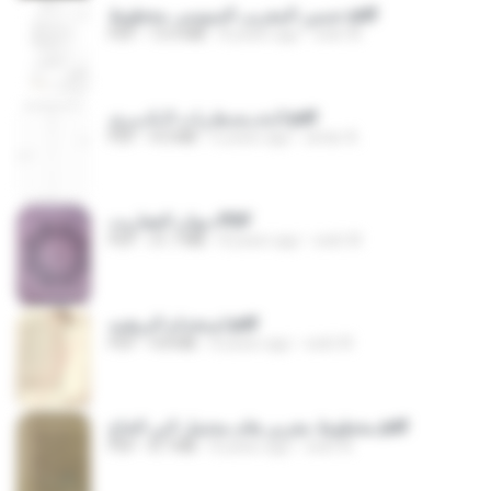
حسين المغربى السوسى مخطوط.pdf
PDF
13.4 MB
8 years ago
web W.
الـخـنـفـطـرات الـكـبـرى.pdf
PDF
4.0 MB
6 years ago
antar A.
ديوان العفاريت.PDF
PDF
31.7 MB
8 years ago
web W.
استخدام البرهتيه.pdf
PDF
4.8 MB
8 years ago
web W.
مخطوط مغربي هام محتمل لابن الحاج.pdf
PDF
8.7 MB
8 years ago
web W.