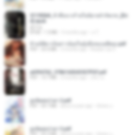
3f1f85b8_ข้าคือนางร้ายในนิยายจำกัดเรท_[En
d].epub
君子生
EPUB
1.3 MB
3 months ago
เจ โ.
ข้ามมิติมาเป็นสาวน้อยในอุ้งมือของอดีตลุง.pdf
PDF
25.4 MB
3 months ago
Reader Lily O.
a6994762_9786160043507PDF.pdf
PDF
15.7 MB
3 months ago
อริยา ด.
ฮูหยิuสุดป่วuฯ 2.pdf
PDF
64.7 MB
about a year ago
ณิชพน แ.
ฮูหยิuสุดป่วuฯ 3.pdf
PDF
65.3 MB
about a year ago
ณิชพน แ.