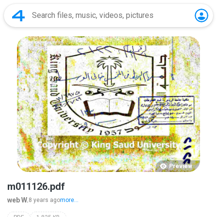
Preview
m011126.pdf
web W.
8 years ago
more...