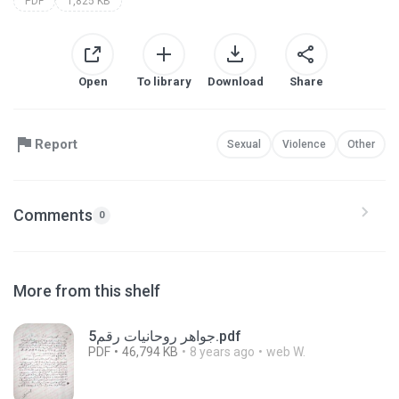
PDF
1,825 KB
Open
To library
Download
Share
Report
Sexual
Violence
Other
Comments
0
More from this shelf
جواهر روحانيات رقم5.pdf
PDF
46,794 KB
8 years ago
web W.