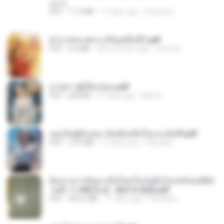
decht
PDF
11.5 MB
17 days ago
Pandarin
ฝ่าบาททรงพระเจริญหมื่นปี1.pdf
PDF
6.4 MB
about a year ago
Orasa K.
ม่ายสาวผู้เปียกปอน.pdf
PDF
684 KB
27 days ago
Mob K.
เธอเป็นผู้รับเหมาอันดับหนึ่งในแกแล็คซี่.pdf
PDF
19.9 MB
17 days ago
Pandarin
ย้อนเวลากลับมาเกิดใหม่ในวันสิ้นโลกพร้อมมิติส่
วนตัว 1-443 [จบ] - 揍趴长颈鹿.pdf
PDF
499.6 MB
17 days ago
Pandarin