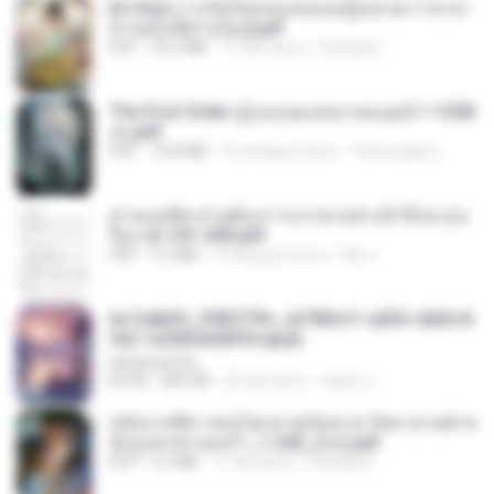
[A Chu] การเกิดใหม่ของหมอหญิงเทวดา l ชายา
ท่านอ๋องปีศาจ [จบ].pdf
PDF
35.5 MB
17 dni temu
Pandarin
The First Order สู่รุ่งอรุณแห่งมวลมนุษย์ 1-1328
จบ.pdf
PDF
72.8 MB
3 miesiące temu
Theerasak G.
ท่านแม่ทัพ ท่านต้องการภรรยาอย่างข้าถึงจะรุ่งเ
รือง ch 101-200.pdf
PDF
5.4 MB
2 miesiące temu
My J.
6c7c8d33_3f85779c_e3783cf1-e033-4265-8
fe2-1e23b5a9dff0.epub
littlebbear96
EPUB
804 KB
26 dni temu
ทอฝัน ม.
หลังจากพี่สาวคนโตกลายเป็นทาส รัชทายาทตำห
นักบูรพาตาแดงก่ำ_1-242_(จบ).pdf
PDF
9.3 MB
17 dni temu
Pandarin