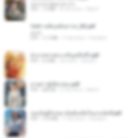
tanmobza@gmail.com
PDF
1.4 MB
26 dni temu
Mob K.
รัตติกาลพิรุณสิบสารท_RZ.pdf
decht
PDF
11.5 MB
17 dni temu
Pandarin
ฝ่าบาททรงพระเจริญหมื่นปี1.pdf
PDF
6.4 MB
rok temu
Orasa K.
ม่ายสาวผู้เปียกปอน.pdf
PDF
684 KB
27 dni temu
Mob K.
เธอเป็นผู้รับเหมาอันดับหนึ่งในแกแล็คซี่.pdf
PDF
19.9 MB
17 dni temu
Pandarin