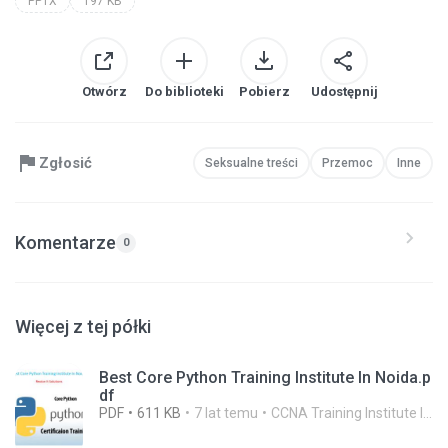
PPTX
197 KB
Otwórz
Do biblioteki
Pobierz
Udostępnij
Zgłosić
Seksualne treści
Przemoc
Inne
Komentarze
0
Więcej z tej półki
Best Core Python Training Institute In Noida.p
df
PDF
611 KB
7 lat temu
CCNA Training Institute In Noida R.