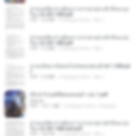
ท่านแม่ทัพ ท่านต้องการภรรยาอย่างข้าถึงจะรุ่งเ
รือง ch 201-300.pdf
PDF
6.5 MB
2 miesiące temu
My J.
ท่านแม่ทัพ ท่านต้องการภรรยาอย่างข้าถึงจะรุ่งเ
รือง ch 301-400.pdf
PDF
5.2 MB
2 miesiące temu
My J.
หวนกลับมาเป็นคนโปรดของฮ่องเต้ ch 1-200.pd
f
PDF
6.4 MB
2 miesiące temu
My J.
(Y) ฝ่าวิกฤตพิชิตหอคอยดำ เล่ม 1.pdf
BAILIW
PDF
101.1 MB
2 miesiące temu
Pandarin
ท่านแม่ทัพ ท่านต้องการภรรยาอย่างข้าถึงจะรุ่งเ
รือง ch 561-568 end.pdf
PDF
502 KB
2 miesiące temu
My J.