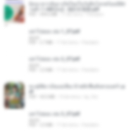
ย้อนเวลากลับมาเกิดใหม่ในวันสิ้นโลกพร้อมมิติส่
วนตัว 1-443 [จบ] - 揍趴长颈鹿.pdf
PDF
499.6 MB
17 dni temu
Pandarin
อย่าไปยอม เล่ม 1_ST.pdf
decht
PDF
2.7 MB
17 dni temu
Pandarin
อย่าไปยอม เล่ม 2_ST.pdf
decht
PDF
2.5 MB
17 dni temu
Pandarin
ทะลุมิติมาเป็นแม่เลี้ยง ข้าพลิกฟื้นทั้งครอบครัว.p
df
PDF
42.5 MB
19 dni temu
kp_fha
อย่าไปยอม เล่ม 3_ST.pdf
decht
PDF
2.5 MB
17 dni temu
Pandarin