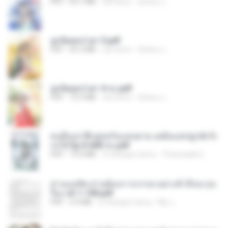
PDF
64.7 MB
rok temu
ณิชพน แ.
ฮูหยิuสุดป่วuฯ 3.pdf
PDF
65.3 MB
rok temu
ณิชพน แ.
ฮูหยิuสุดป่วuฯ 4 จบ.pdf
PDF
72.5 MB
rok temu
ณิชพน แ.
คนอื่นเขาฝึกยุทธกันแทบตาย แต่ฉันแค่ปลูกผักก็เ
ก่งได้ Ep.0-600 จบ.pdf
PDF
19.0 MB
3 miesiące temu
Theerasak G.
ท่านแม่ทัพ ท่านต้องการภรรยาอย่างข้าถึงจะรุ่งเ
รือง ch 1-100.pdf
PDF
4.4 MB
2 miesiące temu
My J.