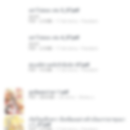
อย่าไปยอม เล่ม 5_ST.pdf
decht
PDF
2.4 MB
17 dni temu
Pandarin
อย่าไปยอม เล่ม 4_ST.pdf
decht
PDF
2.4 MB
17 dni temu
Pandarin
ฮ่องเต้ช่างคลั่งรักยิ่งนัก-ST.pdf
PDF
9.0 MB
17 dni temu
Pandarin
ฮูหยิuสุดป่วuฯ 1.pdf
PDF
68.8 MB
rok temu
ณิชพน แ.
เกิดใหม่อีกครา อี๋เหนียงอย่างข้าเป็นภรรยาขุนนา
ง 1_ST.pdf
PDF
4.9 MB
17 dni temu
Pandarin