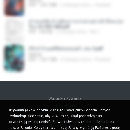
BAILIW
PDF
109.7 MB
2 miesiące temu
Pandarin
ท่านแม่ทัพ ท่านต้องการภรรยาอย่างข้าถึงจะรุ่งเ
รือง ch 553-560.pdf
PDF
493 KB
2 miesiące temu
My J.
(Y) ฝ่าวิกฤตพิชิตหอคอยดำ เล่ม 3.pdf
BAILIW
PDF
103.1 MB
2 miesiące temu
Pandarin
Warunki używania
Prywatność
Używamy plików cookie.
4shared używa plików cookie i innych
Wsparcie
technologii śledzenia, aby zrozumieć, skąd pochodzą nasi
Nie sprzedawaj moich danych osobowych
odwiedzający i poprawić Państwa doświadczenie przeglądania na
Nie udostępniaj moich danych osobowych
naszej Stronie. Korzystając z naszej Strony, wyrażają Państwo zgodę