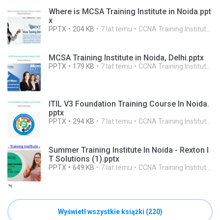
Where is MCSA Training Institute in Noida.ppt
x
PPTX
204 KB
7 lat temu
CCNA Training Institute In Noida R.
MCSA Training Institute in Noida, Delhi.pptx
PPTX
179 KB
7 lat temu
CCNA Training Institute In Noida R.
ITIL V3 Foundation Training Course In Noida.
pptx
PPTX
294 KB
7 lat temu
CCNA Training Institute In Noida R.
Summer Training Institute In Noida - Rexton I
T Solutions (1).pptx
PPTX
649 KB
7 lat temu
CCNA Training Institute In Noida R.
Wyświetl wszystkie książki (220)