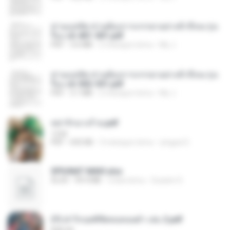
ท่านแม่ทัพ ท่านต้องการภรรยาอย่างข้าถึงจะรุ่งเ
รือง ch 401-501.pdf
PDF
3.6 MB
2 miesiące temu
My J.
ท่านแม่ทัพ ท่านต้องการภรรยาอย่างข้าถึงจะรุ่งเ
รือง ch 502-551.pdf
PDF
3.1 MB
2 miesiące temu
My J.
หย่ารักนางร้าย.pdf
1234
PDF
692 KB
3 miesiące temu
yingyai S.
SPIUNAT MAVI.xlsx
XLSX
99.4 MB
2 lata temu
Susann S.
(Y) ฝ่าวิกฤตพิชิตหอคอยดำ เล่ม 2.pdf