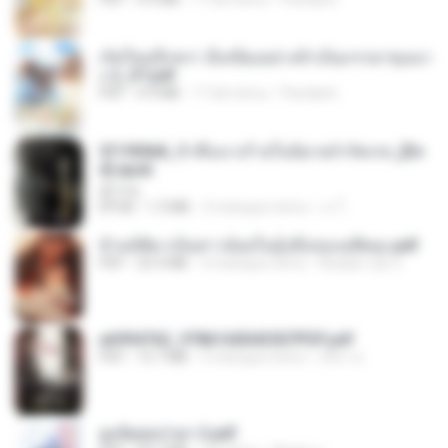
เกิดใหม่อีกครา อี๋เหนียงอย่างข้าเป็นภรรยาขุนนา
ง 2_ST.pdf
PDF
4.9 MB
17 dni temu
Pandarin
3f1f85b8_ข้าคือนางร้ายในนิยายจำกัดเรท_[En
d].epub
君子生
EPUB
1.3 MB
3 miesiące temu
เจ โ.
ข้ามมิติมาเป็นสาวน้อยในอุ้งมือของอดีตลุง.pdf
PDF
25.4 MB
3 miesiące temu
Reader Lily O.
a6994762_9786160043507PDF.pdf
PDF
15.7 MB
3 miesiące temu
อริยา ด.
ฮูหยิuสุดป่วuฯ 2.pdf