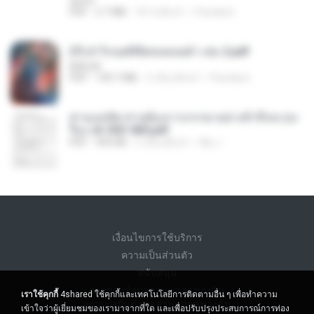
decht
PDF
2.7 MB
18 วันที่แล้ว
Pandarin
(Y) ฝ่าวิกฤตพิชิตหอคอยดำ เล่ม 2.pdf
BAILIW
PDF
109.7 MB
2 เดือนที่แล้ว
Pandarin
ท่านแม่ทัพ ท่านต้องการภรรยาอย่างข้าถึงจะรุ่งเ
รือง ch 553-560.pdf
PDF
493 KB
2 เดือนที่แล้ว
My J.
เงื่อนไขการใช้บริการ
ความเป็นส่วนตัว
สนับสนุน
อย่าขายข้อมูลส่วนบุคคลของฉัน
เราใช้คุกกี้
4shared ใช้คุกกี้และเทคโนโลยีการติดตามอื่น ๆ เพื่อทำความ
อย่าแบ่งปันข้อมูลส่วนบุคคลของฉัน
เข้าใจว่าผู้เยี่ยมชมของเรามาจากที่ใด และเพื่อปรับปรุงประสบการณ์การท่อง