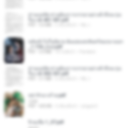
ท่านแม่ทัพ ท่านต้องการภรรยาอย่างข้าถึงจะรุ่งเ
รือง ch 401-501.pdf
PDF
3.6 MB
2 เดือนที่แล้ว
My J.
หลังเข้าไปในนิยาย ฉันแย่งแสงจันทร์ของนางเอก
_1-154_(จบ).pdf
PDF
5.6 MB
18 วันที่แล้ว
Pandarin
ท่านแม่ทัพ ท่านต้องการภรรยาอย่างข้าถึงจะรุ่งเ
รือง ch 502-551.pdf
PDF
3.1 MB
2 เดือนที่แล้ว
My J.
หย่ารักนางร้าย.pdf
1234
PDF
692 KB
3 เดือนที่แล้ว
yingyai S.
จิ่วฉงจื่อ 1_ST.pdf