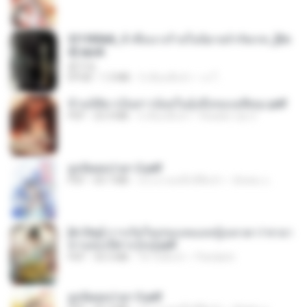
3f1f85b8_ข้าคือนางร้ายในนิยายจำกัดเรท_[En
d].epub
君子生
EPUB
1.3 MB
3 เดือนที่แล้ว
เจ โ.
ข้ามมิติมาเป็นสาวน้อยในอุ้งมือของอดีตลุง.pdf
PDF
25.4 MB
3 เดือนที่แล้ว
Reader Lily O.
ฮูหยิuสุดป่วuฯ 2.pdf
PDF
64.7 MB
ประมาณหนึ่งปีที่แล้ว
ณิชพน แ.
[A Chu] การเกิดใหม่ของหมอหญิงเทวดา l ชายา
ท่านอ๋องปีศาจ [จบ].pdf
PDF
35.5 MB
18 วันที่แล้ว
Pandarin
ฮูหยิuสุดป่วuฯ 3.pdf