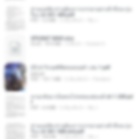
ท่านแม่ทัพ ท่านต้องการภรรยาอย่างข้าถึงจะรุ่งเ
รือง ch 301-400.pdf
PDF
5.2 MB
2 เดือนที่แล้ว
My J.
SPIUNAT MAVI.xlsx
XLSX
99.4 MB
2 ปีที่แล้ว
Susann S.
(Y) ฝ่าวิกฤตพิชิตหอคอยดำ เล่ม 1.pdf
BAILIW
PDF
101.1 MB
2 เดือนที่แล้ว
Pandarin
หวนกลับมาเป็นคนโปรดของฮ่องเต้ ch 1-200.pd
f
PDF
6.4 MB
2 เดือนที่แล้ว
My J.
ท่านแม่ทัพ ท่านต้องการภรรยาอย่างข้าถึงจะรุ่งเ
รือง ch 561-568 end.pdf
PDF
502 KB
2 เดือนที่แล้ว
My J.