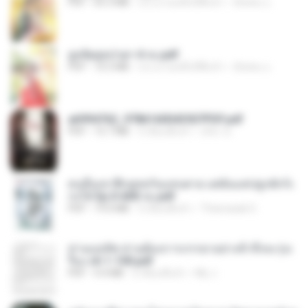
PDF
65.3 MB
ประมาณหนึ่งปีที่แล้ว
ณิชพน แ.
ฮูหยิuสุดป่วuฯ 4 จบ.pdf
PDF
72.5 MB
ประมาณหนึ่งปีที่แล้ว
ณิชพน แ.
a6994762_9786160043507PDF.pdf
PDF
15.7 MB
3 เดือนที่แล้ว
อริยา ด.
คนอื่นเขาฝึกยุทธกันแทบตาย แต่ฉันแค่ปลูกผักก็เ
ก่งได้ Ep.0-600 จบ.pdf
PDF
19.0 MB
3 เดือนที่แล้ว
Theerasak G.
ท่านแม่ทัพ ท่านต้องการภรรยาอย่างข้าถึงจะรุ่งเ
รือง ch 1-100.pdf
PDF
4.4 MB
2 เดือนที่แล้ว
My J.