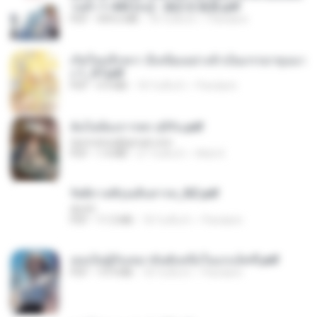
วนตัว 1-443 [จบ] - 揍趴长颈鹿.pdf
PDF
499.6 MB
18 วันที่แล้ว
Pandarin
เกิดใหม่อีกครา อี๋เหนียงอย่างข้าเป็นภรรยาขุนนา
ง 1_ST.pdf
PDF
4.9 MB
18 วันที่แล้ว
Pandarin
ฉันไม่ต้องการพร สุจิรัน.pdf
tanmobza@gmail.com
PDF
1.4 MB
27 วันที่แล้ว
Mob K.
รัตติกาลพิรุณสิบสารท_RZ.pdf
decht
PDF
11.5 MB
18 วันที่แล้ว
Pandarin
เธอเป็นผู้รับเหมาอันดับหนึ่งในแกแล็คซี่.pdf
PDF
19.9 MB
18 วันที่แล้ว
Pandarin