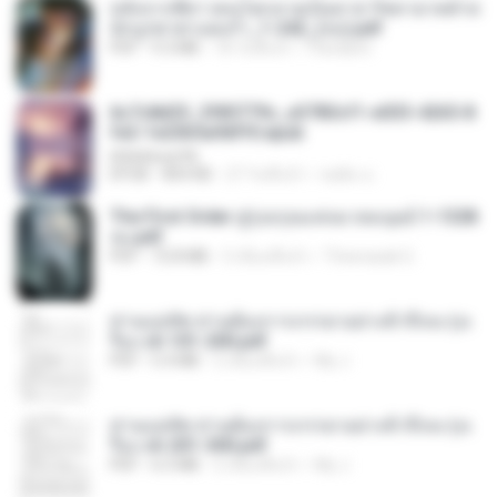
หลังจากพี่สาวคนโตกลายเป็นทาส รัชทายาทตำห
นักบูรพาตาแดงก่ำ_1-242_(จบ).pdf
PDF
9.3 MB
18 วันที่แล้ว
Pandarin
6c7c8d33_3f85779c_e3783cf1-e033-4265-8
fe2-1e23b5a9dff0.epub
littlebbear96
EPUB
804 KB
27 วันที่แล้ว
ทอฝัน ม.
The First Order สู่รุ่งอรุณแห่งมวลมนุษย์ 1-1328
จบ.pdf
PDF
72.8 MB
3 เดือนที่แล้ว
Theerasak G.
ท่านแม่ทัพ ท่านต้องการภรรยาอย่างข้าถึงจะรุ่งเ
รือง ch 101-200.pdf
PDF
5.4 MB
2 เดือนที่แล้ว
My J.
ท่านแม่ทัพ ท่านต้องการภรรยาอย่างข้าถึงจะรุ่งเ
รือง ch 201-300.pdf
PDF
6.5 MB
2 เดือนที่แล้ว
My J.