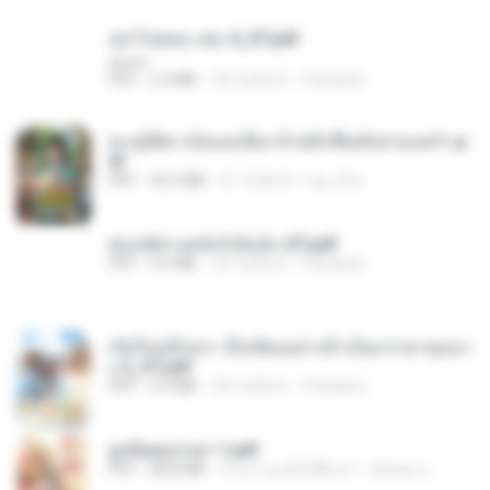
อย่าไปยอม เล่ม 4_ST.pdf
decht
PDF
2.4 MB
18 วันที่แล้ว
Pandarin
ทะลุมิติมาเป็นแม่เลี้ยง ข้าพลิกฟื้นทั้งครอบครัว.p
df
PDF
42.5 MB
21 วันที่แล้ว
kp_fha
ฮ่องเต้ช่างคลั่งรักยิ่งนัก-ST.pdf
PDF
9.0 MB
18 วันที่แล้ว
Pandarin
เกิดใหม่อีกครา อี๋เหนียงอย่างข้าเป็นภรรยาขุนนา
ง 2_ST.pdf
PDF
4.9 MB
18 วันที่แล้ว
Pandarin
ฮูหยิuสุดป่วuฯ 1.pdf
PDF
68.8 MB
ประมาณหนึ่งปีที่แล้ว
ณิชพน แ.