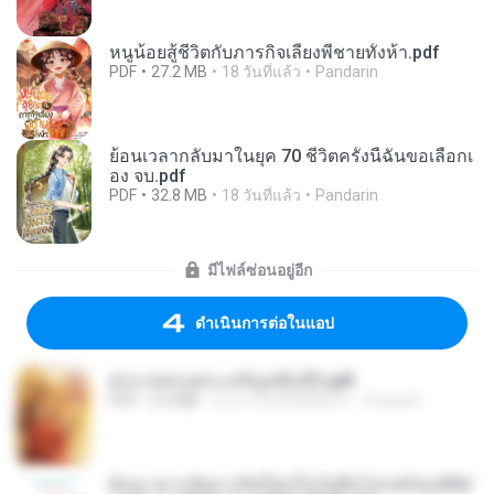
หนูน้อยสู้ชีวิตกับภารกิจเลี้ยงพี่ชายทั้งห้า.pdf
PDF
27.2 MB
18 วันที่แล้ว
Pandarin
ย้อนเวลากลับมาในยุค 70 ชีวิตครั้งนี้ฉันขอเลือกเ
อง จบ.pdf
PDF
32.8 MB
18 วันที่แล้ว
Pandarin
มีไฟล์ซ่อนอยู่อีก
ดำเนินการต่อในแอป
ฝ่าบาททรงพระเจริญหมื่นปี1.pdf
PDF
6.4 MB
ประมาณหนึ่งปีที่แล้ว
Orasa K.
ย้อนเวลากลับมาเกิดใหม่ในวันสิ้นโลกพร้อมมิติส่