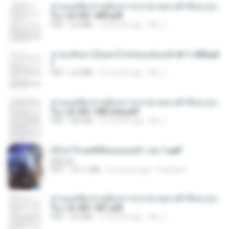
ท่านแม่ทัพ ท่านต้องการภรรยาอย่างข้าถึงจะรุ่งเ
รือง ch 301-400.pdf
PDF
5.2 MB
2 months ago
My J.
หวนกลับมาเป็นคนโปรดของฮ่องเต้ ch 1-200.pd
f
PDF
6.4 MB
2 months ago
My J.
ท่านแม่ทัพ ท่านต้องการภรรยาอย่างข้าถึงจะรุ่งเ
รือง ch 561-568 end.pdf
PDF
502 KB
2 months ago
My J.
(Y) ฝ่าวิกฤตพิชิตหอคอยดำ เล่ม 1.pdf
BAILIW
PDF
101.1 MB
2 months ago
Pandarin
ท่านแม่ทัพ ท่านต้องการภรรยาอย่างข้าถึงจะรุ่งเ
รือง ch 401-501.pdf
PDF
3.6 MB
2 months ago
My J.