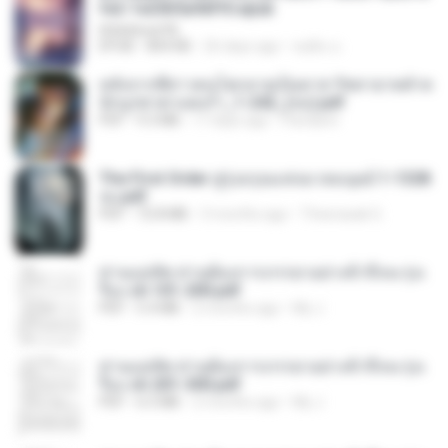
fe2-1e23b5a9dff0.epub
littlebbear96
EPUB
804 KB
26 days ago
ทอฝัน ม.
หลังจากพี่สาวคนโตกลายเป็นทาส รัชทายาทตำห
นักบูรพาตาแดงก่ำ_1-242_(จบ).pdf
PDF
9.3 MB
17 days ago
Pandarin
The First Order สู่รุ่งอรุณแห่งมวลมนุษย์ 1-1328
จบ.pdf
PDF
72.8 MB
3 months ago
Theerasak G.
ท่านแม่ทัพ ท่านต้องการภรรยาอย่างข้าถึงจะรุ่งเ
รือง ch 101-200.pdf
PDF
5.4 MB
2 months ago
My J.
ท่านแม่ทัพ ท่านต้องการภรรยาอย่างข้าถึงจะรุ่งเ
รือง ch 201-300.pdf
PDF
6.5 MB
2 months ago
My J.