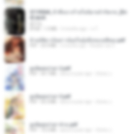
3f1f85b8_ข้าคือนางร้ายในนิยายจำกัดเรท_[En
d].epub
君子生
EPUB
1.3 MB
3 months ago
เจ โ.
ข้ามมิติมาเป็นสาวน้อยในอุ้งมือของอดีตลุง.pdf
PDF
25.4 MB
3 months ago
Reader Lily O.
ฮูหยิuสุดป่วuฯ 2.pdf
PDF
64.7 MB
about a year ago
ณิชพน แ.
ฮูหยิuสุดป่วuฯ 3.pdf
PDF
65.3 MB
about a year ago
ณิชพน แ.
ฮูหยิuสุดป่วuฯ 4 จบ.pdf
PDF
72.5 MB
about a year ago
ณิชพน แ.