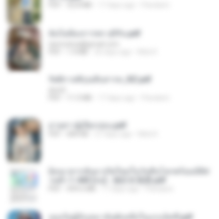
PDF
32.8 MB
17 days ago
Pandarin
ฉันไม่ต้องการพร สุจิรัน.pdf
tanmobza@gmail.com
PDF
1.4 MB
26 days ago
Mob K.
รัตติกาลพิรุณสิบสารท_RZ.pdf
decht
PDF
11.5 MB
17 days ago
Pandarin
ม่ายสาวผู้เปียกปอน.pdf
PDF
684 KB
27 days ago
Mob K.
ย้อนเวลากลับมาเกิดใหม่ในวันสิ้นโลกพร้อมมิติส่
วนตัว 1-443 [จบ] - 揍趴长颈鹿.pdf
PDF
499.6 MB
17 days ago
Pandarin
เธอเป็นผู้รับเหมาอันดับหนึ่งในแกแล็คซี่.pdf