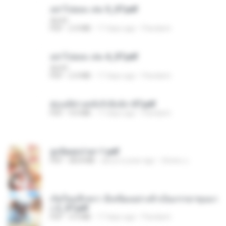
อย่าไปยอม เล่ม 5_ST.pdf
decht
PDF
2.4 MB
17 days ago
Pandarin
อย่าไปยอม เล่ม 4_ST.pdf
decht
PDF
2.4 MB
17 days ago
Pandarin
ฮ่องเต้ช่างคลั่งรักยิ่งนัก-ST.pdf
PDF
9.0 MB
17 days ago
Pandarin
ฮูหยิuสุดป่วuฯ 1.pdf
PDF
68.8 MB
about a year ago
ณิชพน แ.
เกิดใหม่อีกครา อี๋เหนียงอย่างข้าเป็นภรรยาขุนนา
ง 2_ST.pdf
PDF
4.9 MB
17 days ago
Pandarin