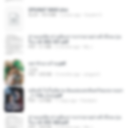
SPIUNAT MAVI.xlsx
XLSX
99.4 MB
2 years ago
Susann S.
ท่านแม่ทัพ ท่านต้องการภรรยาอย่างข้าถึงจะรุ่งเ
รือง ch 502-551.pdf
PDF
3.1 MB
2 months ago
My J.
หย่ารักนางร้าย.pdf
1234
PDF
692 KB
3 months ago
yingyai S.
หลังเข้าไปในนิยาย ฉันแย่งแสงจันทร์ของนางเอก
_1-154_(จบ).pdf
PDF
5.6 MB
17 days ago
Pandarin
ท่านแม่ทัพ ท่านต้องการภรรยาอย่างข้าถึงจะรุ่งเ
รือง ch 553-560.pdf
PDF
493 KB
2 months ago
My J.