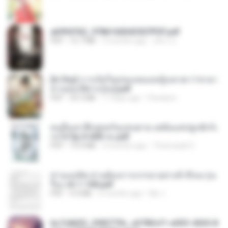
a6994762_9786160043507PDF.pdf
PDF
15.7 MB
3 months ago
อริยา ด.
[A Chu] การเกิดใหม่ของหมอหญิงเทวดา l ชายา
ท่านอ๋องปีศาจ [จบ].pdf
PDF
35.5 MB
17 days ago
Pandarin
คนอื่นเขาฝึกยุทธกันแทบตาย แต่ฉันแค่ปลูกผักก็เ
ก่งได้ Ep.0-600 จบ.pdf
PDF
19.0 MB
3 months ago
Theerasak G.
ท่านแม่ทัพ ท่านต้องการภรรยาอย่างข้าถึงจะรุ่งเ
รือง ch 1-100.pdf
PDF
4.4 MB
2 months ago
My J.
6c7c8d33_3f85779c_e3783cf1-e033-4265-8