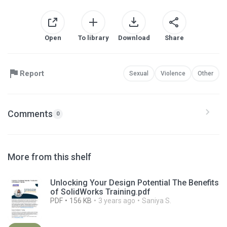
Open
To library
Download
Share
Report
Sexual
Violence
Other
Comments
0
More from this shelf
Unlocking Your Design Potential The Benefits
of SolidWorks Training.pdf
PDF
156 KB
3 years ago
Saniya S.