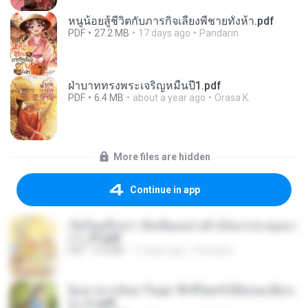
หนูน้อยสู้ชีวิตกับภารกิจเลี้ยงพี่ชายทั้งห้า.pdf
PDF
27.2 MB
17 days ago
Pandarin
ฝ่าบาททรงพระเจริญหมื่นปี1.pdf
PDF
6.4 MB
about a year ago
Orasa K.
More files are hidden
Continue in app
เกิดใหม่อีกครา อี๋เหนียงอย่างข้าเป็นภรรยาขุนนา
ง 1_ST.pdf
PDF
4.9 MB
17 days ago
Pandarin
ย้อนเวลากลับมาในยุค 70 ชีวิตครั้งนี้ฉันขอเลือกเ
อง จบ.pdf