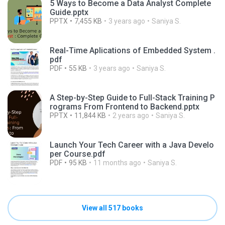
5 Ways to Become a Data Analyst Complete
Guide.pptx
PPTX
7,455 KB
3 years ago
Saniya S.
Real-Time Aplications of Embedded System .
pdf
PDF
55 KB
3 years ago
Saniya S.
A Step-by-Step Guide to Full-Stack Training P
rograms From Frontend to Backend.pptx
PPTX
11,844 KB
2 years ago
Saniya S.
Launch Your Tech Career with a Java Develo
per Course.pdf
PDF
95 KB
11 months ago
Saniya S.
View all 517 books