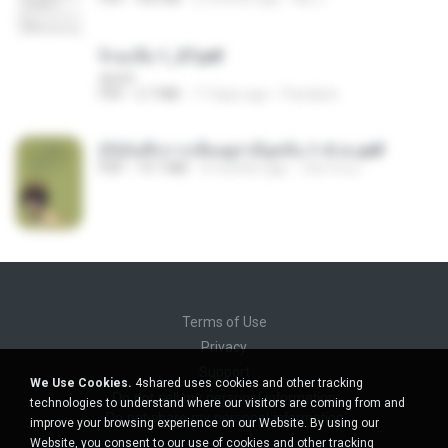
จิ่วฉงจื่อ 1_ST.pdf
decht
PDF
2.7 MB
17 days ago
Pandarin
(Y)บันทึกการเลี้ยงดูสามียุคหิน 1-4 จบ.pdf
PDF
19.7 MB
4 months ago
เลิฟ รักนะ
Terms of Use
Privacy
Support
We Use Cookies.
4shared uses cookies and other tracking
Do not sell my personal information
technologies to understand where our visitors are coming from and
Do not share my personal information
improve your browsing experience on our Website. By using our
Website, you consent to our use of cookies and other tracking