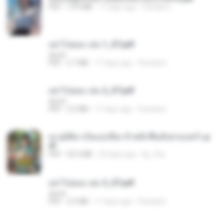
PDF
19.9 MB
17 days ago
Pandarin
อย่าไปยอม เล่ม 1_ST.pdf
decht
PDF
2.7 MB
17 days ago
Pandarin
อย่าไปยอม เล่ม 2_ST.pdf
decht
PDF
2.5 MB
17 days ago
Pandarin
ทะลุมิติมาเป็นแม่เลี้ยง ข้าพลิกฟื้นทั้งครอบครัว.p
df
PDF
42.5 MB
20 days ago
kp_fha
อย่าไปยอม เล่ม 3_ST.pdf
decht
PDF
2.5 MB
17 days ago
Pandarin