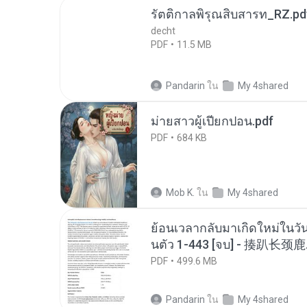
รัตติกาลพิรุณสิบสารท_RZ.pd
decht
PDF
11.5 MB
Pandarin
ใน
My 4shared
ม่ายสาวผู้เปียกปอน.pdf
PDF
684 KB
Mob K.
ใน
My 4shared
ย้อนเวลากลับมาเกิดใหม่ในวัน
นตัว 1-443 [จบ] - 揍趴长颈鹿
PDF
499.6 MB
Pandarin
ใน
My 4shared