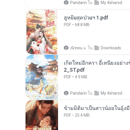
Pandarin
ใน
My 4shared
ฮูหยิuสุดป่วuฯ 1.pdf
PDF
68.8 MB
ณิชพน แ.
ใน
Downloads
เกิดใหม่อีกครา อี๋เหนียงอย่า
2_ST.pdf
PDF
4.9 MB
Pandarin
ใน
My 4shared
ข้ามมิติมาเป็นสาวน้อยในอุ้งม
PDF
25.4 MB