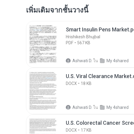
เพิ่มเติมจากชั้นวางนี้
Smart Insulin Pens Market.p
Hrishikesh Bhujbal
PDF
567 KB
Ashwati D.
ใน
My 4shared
U.S. Viral Clearance Market
DOCX
18 KB
Ashwati D.
ใน
My 4shared
U.S. Colorectal Cancer Scr
DOCX
17 KB