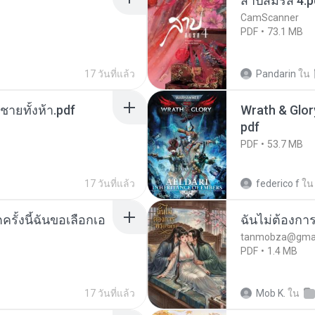
สาปสมรส 4.p
CamScanner
PDF
73.1 MB
17 วันที่แล้ว
Pandarin
ใน
ี่ชายทั้งห้า.pdf
Wrath & Glory
pdf
PDF
53.7 MB
17 วันที่แล้ว
federico f
ใน
ครั้งนี้ฉันขอเลือกเอ
ฉันไม่ต้องการ
tanmobza@gmai
PDF
1.4 MB
17 วันที่แล้ว
Mob K.
ใน