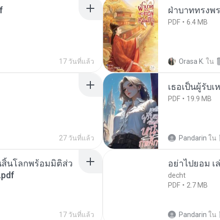
f
ฝ่าบาททรงพระ
PDF
6.4 MB
17 วันที่แล้ว
Orasa K.
ใน
เธอเป็นผู้รับ
PDF
19.9 MB
27 วันที่แล้ว
Pandarin
ใน
สิ้นโลกพร้อมมิติส่ว
อย่าไปยอม เล
.pdf
decht
PDF
2.7 MB
17 วันที่แล้ว
Pandarin
ใน