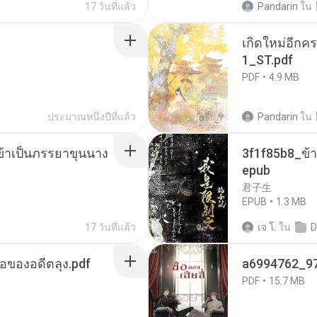
17 วันที่แล้ว
Pandarin
ใน
เกิดใหม่อีกคร
1_ST.pdf
PDF
4.9 MB
ประมาณหนึ่งปีที่แล้ว
Pandarin
ใน
งข้าเป็นภรรยาขุนนาง
3f1f85b8_ข้า
epub
君子生
EPUB
1.3 MB
17 วันที่แล้ว
เจ โ.
ใน
D
ือของอดีตลุง.pdf
a6994762_9
PDF
15.7 MB