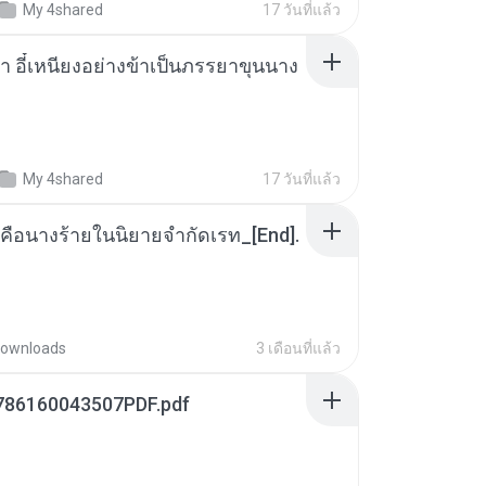
My 4shared
17 วันที่แล้ว
า อี๋เหนียงอย่างข้าเป็นภรรยาขุนนาง
My 4shared
17 วันที่แล้ว
คือนางร้ายในนิยายจำกัดเรท_[End].
ownloads
3 เดือนที่แล้ว
786160043507PDF.pdf