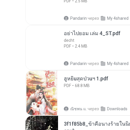
PDF
2.5 MB
Pandarin
через
My 4shared
อย่าไปยอม เล่ม 4_ST.pdf
decht
PDF
2.4 MB
Pandarin
через
My 4shared
ฮูหยิuสุดป่วuฯ 1.pdf
PDF
68.8 MB
ณิชพน แ.
через
Downloads
3f1f85b8_ข้าคือนางร้ายในนิ