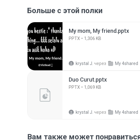
Больше с этой полки
My mom, My friend.pptx
PPTX
1,306 KB
krystal J.
через
My 4shared
Duo Curut.pptx
PPTX
1,069 KB
krystal J.
через
My 4shared
Вам также может понравитьс