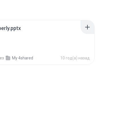
erly.pptx
ез
My 4shared
10 год(а) назад