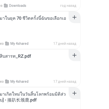
ез
Downloads
год назад
าในยุค 70 ชีวิตครั้งนี้ฉันขอเลือกเอ
ез
My 4shared
17 дней назад
ณสิบสารท_RZ.pdf
ез
My 4shared
17 дней назад
มาเกิดใหม่ในวันสิ้นโลกพร้อมมิติส่ว
[จบ] - 揍趴长颈鹿.pdf