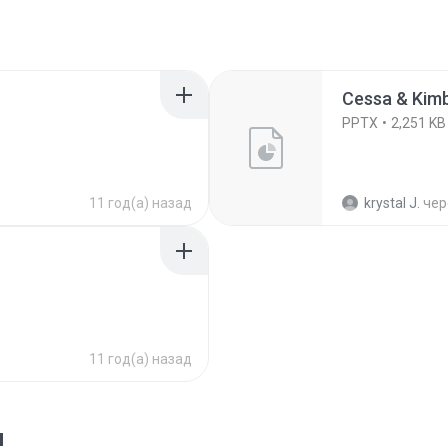
Cessa & Kimb
PPTX
2,251 KB
11 год(а) назад
krystal J.
чер
11 год(а) назад
я