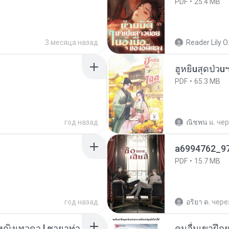
PDF
25.4 MB
3 месяца назад
Reader Lily O.
ฮูหยิuสุดป่วu
PDF
65.3 MB
год назад
ณิชพน แ.
чер
a6994762_9
PDF
15.7 MB
год назад
อริยา ด.
чере
ญิงเทวดา l ชายาท่า
คนอื่นเขาฝึกย