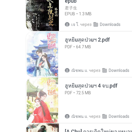
epub
君子生
EPUB
1.3 MB
เจ โ.
через
Downloads
ฮูหยิuสุดป่วuฯ 2.pdf
PDF
64.7 MB
ณิชพน แ.
через
Downloads
ฮูหยิuสุดป่วuฯ 4 จบ.pdf
PDF
72.5 MB
ณิชพน แ.
через
Downloads
[A Chu] การเกิดใหม่ของหมอห