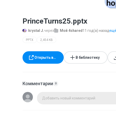
PrinceTurns25.pptx
krystal J.
через
Мой 4shared
11 год(а) назад
ещё.
PPTX
2,454 KB
Открыть в…
В библиотеку
Комментарии
0
Добавить новый комментарий