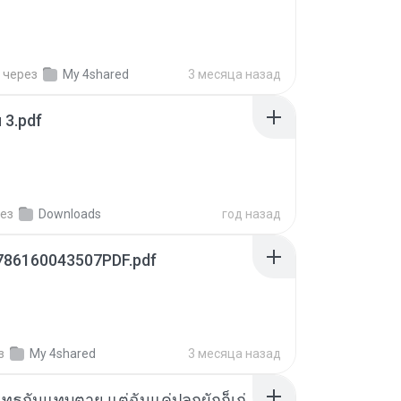
через
My 4shared
3 месяца назад
ฯ 3.pdf
ез
Downloads
год назад
786160043507PDF.pdf
з
My 4shared
3 месяца назад
ุทธกันแทบตาย แต่ฉันแค่ปลูกผักก็เก่