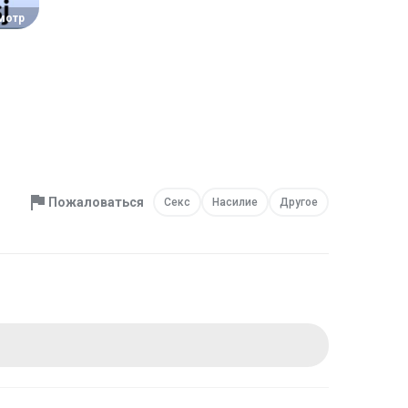
мотр
Пожаловаться
Секс
Насилие
Другое