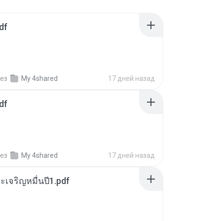
df
ез
My 4shared
17 дней назад
df
ез
My 4shared
17 дней назад
เจริญหมื่นปี1.pdf