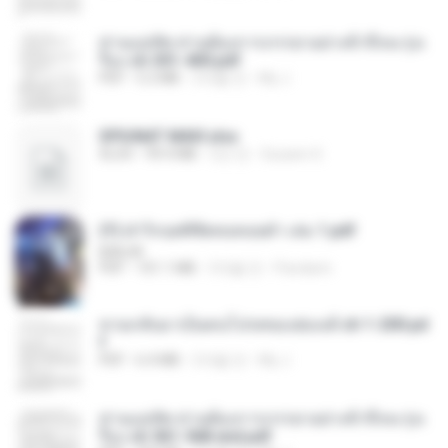
ท่านแม่ทัพ ท่านต้องการภรรยาอย่างข้าถึงจะรุ่งเ
รือง ch 301-400.pdf
PDF
5.2 MB
2개월 전
My J.
SPIUNAT MAVI.xlsx
XLSX
99.4 MB
2년 전
Susann S.
(Y) ฝ่าวิกฤตพิชิตหอคอยดำ เล่ม 1.pdf
BAILIW
PDF
101.1 MB
3개월 전
Pandarin
หวนกลับมาเป็นคนโปรดของฮ่องเต้ ch 1-200.pd
f
PDF
6.4 MB
2개월 전
My J.
ท่านแม่ทัพ ท่านต้องการภรรยาอย่างข้าถึงจะรุ่งเ
รือง ch 561-568 end.pdf