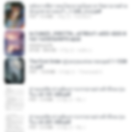
หลังจากพี่สาวคนโตกลายเป็นทาส รัชทายาทตำห
นักบูรพาตาแดงก่ำ_1-242_(จบ).pdf
PDF
9.3 MB
18일 전
Pandarin
6c7c8d33_3f85779c_e3783cf1-e033-4265-8
fe2-1e23b5a9dff0.epub
littlebbear96
EPUB
804 KB
27일 전
ทอฝัน ม.
The First Order สู่รุ่งอรุณแห่งมวลมนุษย์ 1-1328
จบ.pdf
PDF
72.8 MB
3개월 전
Theerasak G.
ท่านแม่ทัพ ท่านต้องการภรรยาอย่างข้าถึงจะรุ่งเ
รือง ch 101-200.pdf
PDF
5.4 MB
2개월 전
My J.
ท่านแม่ทัพ ท่านต้องการภรรยาอย่างข้าถึงจะรุ่งเ
รือง ch 201-300.pdf
PDF
6.5 MB
2개월 전
My J.