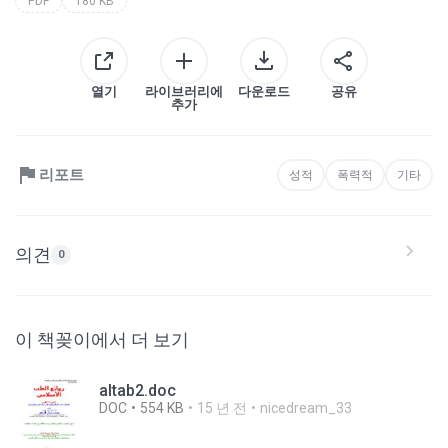
PDF
180 KB
열기
라이브러리에
다운로드
공유
추가
리포트
성적
폭력적
기타
의견
0
이 책꽂이에서 더 보기
altab2.doc
DOC
554 KB
15 년 전
nicedream_33