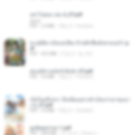
อย่าไปยอม เล่ม 4_ST.pdf
decht
PDF
2.4 MB
18일 전
Pandarin
ทะลุมิติมาเป็นแม่เลี้ยง ข้าพลิกฟื้นทั้งครอบครัว.p
df
PDF
42.5 MB
21일 전
kp_fha
ฮ่องเต้ช่างคลั่งรักยิ่งนัก-ST.pdf
PDF
9.0 MB
18일 전
Pandarin
เกิดใหม่อีกครา อี๋เหนียงอย่างข้าเป็นภรรยาขุนนา
ง 2_ST.pdf
PDF
4.9 MB
18일 전
Pandarin
ฮูหยิuสุดป่วuฯ 1.pdf
PDF
68.8 MB
약 1년 전
ณิชพน แ.