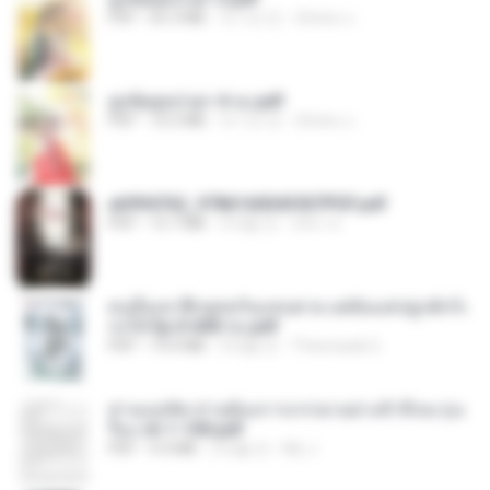
PDF
65.3 MB
약 1년 전
ณิชพน แ.
ฮูหยิuสุดป่วuฯ 4 จบ.pdf
PDF
72.5 MB
약 1년 전
ณิชพน แ.
a6994762_9786160043507PDF.pdf
PDF
15.7 MB
3개월 전
อริยา ด.
คนอื่นเขาฝึกยุทธกันแทบตาย แต่ฉันแค่ปลูกผักก็เ
ก่งได้ Ep.0-600 จบ.pdf
PDF
19.0 MB
3개월 전
Theerasak G.
ท่านแม่ทัพ ท่านต้องการภรรยาอย่างข้าถึงจะรุ่งเ
รือง ch 1-100.pdf
PDF
4.4 MB
2개월 전
My J.