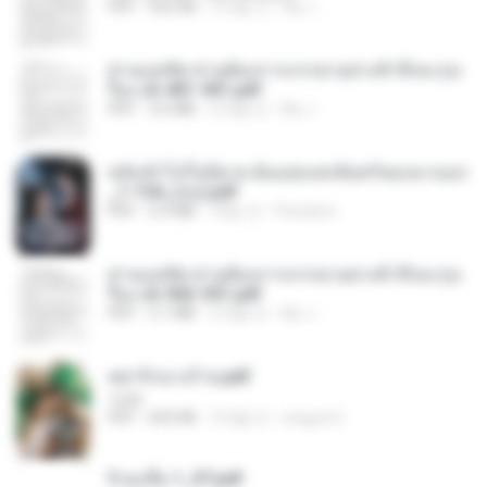
PDF
502 KB
2개월 전
My J.
ท่านแม่ทัพ ท่านต้องการภรรยาอย่างข้าถึงจะรุ่งเ
รือง ch 401-501.pdf
PDF
3.6 MB
2개월 전
My J.
หลังเข้าไปในนิยาย ฉันแย่งแสงจันทร์ของนางเอก
_1-154_(จบ).pdf
PDF
5.6 MB
18일 전
Pandarin
ท่านแม่ทัพ ท่านต้องการภรรยาอย่างข้าถึงจะรุ่งเ
รือง ch 502-551.pdf
PDF
3.1 MB
2개월 전
My J.
หย่ารักนางร้าย.pdf
1234
PDF
692 KB
3개월 전
yingyai S.
จิ่วฉงจื่อ 1_ST.pdf