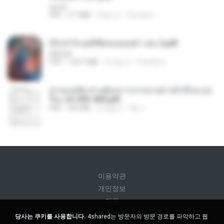
decht
PDF
2.7 MB
18일 전
Pandarin
(Y) ฝ่าวิกฤตพิชิตหอคอยดำ เล่ม 2.pdf
BAILIW
PDF
109.7 MB
3개월 전
Pandarin
ท่านแม่ทัพ ท่านต้องการภรรยาอย่างข้าถึงจะรุ่งเ
รือง ch 553-560.pdf
PDF
493 KB
2개월 전
My J.
이용약관
개인정보
지원
내 개인 정보를 판매하지 마십시오
당사는 쿠키를 사용합니다.
4shared는 방문자의 방문 경로를 파악하고 웹
내 개인 정보를 공유하지 마십시오