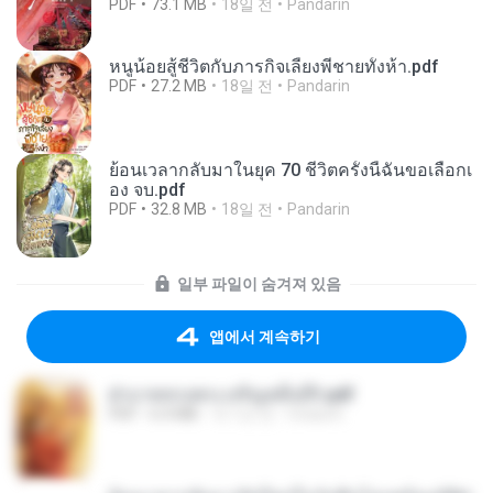
PDF
73.1 MB
18일 전
Pandarin
หนูน้อยสู้ชีวิตกับภารกิจเลี้ยงพี่ชายทั้งห้า.pdf
PDF
27.2 MB
18일 전
Pandarin
ย้อนเวลากลับมาในยุค 70 ชีวิตครั้งนี้ฉันขอเลือกเ
อง จบ.pdf
PDF
32.8 MB
18일 전
Pandarin
일부 파일이 숨겨져 있음
앱에서 계속하기
ฝ่าบาททรงพระเจริญหมื่นปี1.pdf
PDF
6.4 MB
약 1년 전
Orasa K.