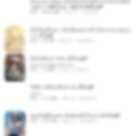
ย้อนเวลากลับมาเกิดใหม่ในวันสิ้นโลกพร้อมมิติส่
วนตัว 1-443 [จบ] - 揍趴长颈鹿.pdf
PDF
499.6 MB
18일 전
Pandarin
เกิดใหม่อีกครา อี๋เหนียงอย่างข้าเป็นภรรยาขุนนา
ง 1_ST.pdf
PDF
4.9 MB
18일 전
Pandarin
ฉันไม่ต้องการพร สุจิรัน.pdf
tanmobza@gmail.com
PDF
1.4 MB
27일 전
Mob K.
รัตติกาลพิรุณสิบสารท_RZ.pdf
decht
PDF
11.5 MB
18일 전
Pandarin
เธอเป็นผู้รับเหมาอันดับหนึ่งในแกแล็คซี่.pdf
PDF
19.9 MB
18일 전
Pandarin