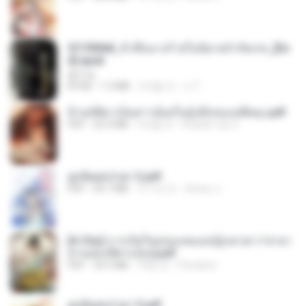
3f1f85b8_ข้าคือนางร้ายในนิยายจำกัดเรท_[En
d].epub
君子生
EPUB
1.3 MB
3개월 전
เจ โ.
ข้ามมิติมาเป็นสาวน้อยในอุ้งมือของอดีตลุง.pdf
PDF
25.4 MB
3개월 전
Reader Lily O.
ฮูหยิuสุดป่วuฯ 2.pdf
PDF
64.7 MB
약 1년 전
ณิชพน แ.
[A Chu] การเกิดใหม่ของหมอหญิงเทวดา l ชายา
ท่านอ๋องปีศาจ [จบ].pdf
PDF
35.5 MB
18일 전
Pandarin
ฮูหยิuสุดป่วuฯ 3.pdf