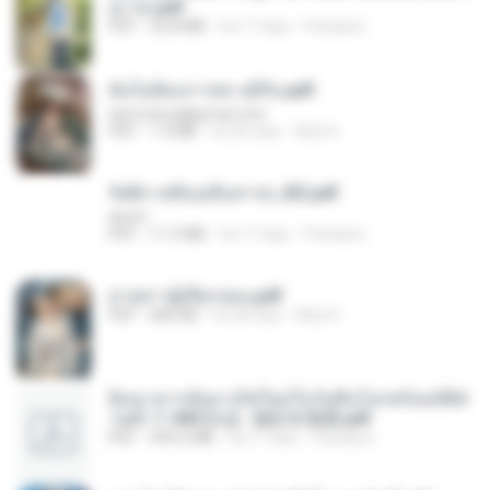
อง จบ.pdf
PDF
32.8 MB
há 17 dias
Pandarin
ฉันไม่ต้องการพร สุจิรัน.pdf
tanmobza@gmail.com
PDF
1.4 MB
há 26 dias
Mob K.
รัตติกาลพิรุณสิบสารท_RZ.pdf
decht
PDF
11.5 MB
há 17 dias
Pandarin
ม่ายสาวผู้เปียกปอน.pdf
PDF
684 KB
há 28 dias
Mob K.
ย้อนเวลากลับมาเกิดใหม่ในวันสิ้นโลกพร้อมมิติส่
วนตัว 1-443 [จบ] - 揍趴长颈鹿.pdf
PDF
499.6 MB
há 17 dias
Pandarin