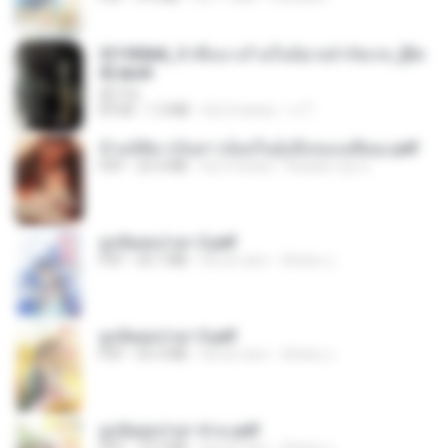
3f1f85b8_ข้าคือนางร้ายในนิยายจำกัดเรท_[En
d].epub
君子生
EPUB
1.3 MB
há 3 meses
เจ โ.
ข้ามมิติมาเป็นสาวน้อยในอุ้งมือของอดีตลุง.pdf
PDF
25.4 MB
há 3 meses
Reader Lily O.
ฮูหยิuสุดป่วuฯ 2.pdf
PDF
64.7 MB
há um ano
ณิชพน แ.
ฮูหยิuสุดป่วuฯ 3.pdf
PDF
65.3 MB
há um ano
ณิชพน แ.
ฮูหยิuสุดป่วuฯ 4 จบ.pdf