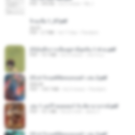
PDF
493 KB
há 2 meses
My J.
จิ่วฉงจื่อ 1_ST.pdf
decht
PDF
2.7 MB
há 17 dias
Pandarin
(Y)บันทึกการเลี้ยงดูสามียุคหิน 1-4 จบ.pdf
PDF
19.7 MB
há 4 meses
เลิฟ รักนะ
(Y) ฝ่าวิกฤตพิชิตหอคอยดำ เล่ม 2.pdf
BAILIW
PDF
109.7 MB
há 2 meses
Pandarin
เล่ม 1 แฮร์รี่ พอตเตอร์ กับ ศิลาอาถรรพ์.pdf
PDF
10.1 MB
há um mês
alexz Z.
(Y) ฝ่าวิกฤตพิชิตหอคอยดำ เล่ม 3.pdf