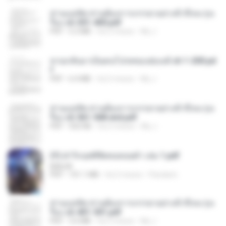
ท่านแม่ทัพ ท่านต้องการภรรยาอย่างข้าถึงจะรุ่งเ
รือง ch 301-400.pdf
PDF
5.2 MB
há 2 meses
My J.
หวนกลับมาเป็นคนโปรดของฮ่องเต้ ch 1-200.pd
f
PDF
6.4 MB
há 2 meses
My J.
ท่านแม่ทัพ ท่านต้องการภรรยาอย่างข้าถึงจะรุ่งเ
รือง ch 561-568 end.pdf
PDF
502 KB
há 2 meses
My J.
(Y) ฝ่าวิกฤตพิชิตหอคอยดำ เล่ม 1.pdf
BAILIW
PDF
101.1 MB
há 2 meses
Pandarin
ท่านแม่ทัพ ท่านต้องการภรรยาอย่างข้าถึงจะรุ่งเ
รือง ch 401-501.pdf
PDF
3.6 MB
há 2 meses
My J.