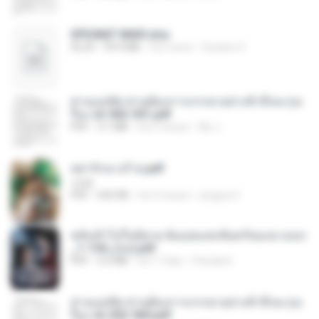
SPIUNAT MAVI.xlsx
XLSX
99.4 MB
há 2 anos
Susann S.
ท่านแม่ทัพ ท่านต้องการภรรยาอย่างข้าถึงจะรุ่งเ
รือง ch 502-551.pdf
PDF
3.1 MB
há 2 meses
My J.
หย่ารักนางร้าย.pdf
1234
PDF
692 KB
há 3 meses
yingyai S.
หลังเข้าไปในนิยาย ฉันแย่งแสงจันทร์ของนางเอก
_1-154_(จบ).pdf
PDF
5.6 MB
há 17 dias
Pandarin
ท่านแม่ทัพ ท่านต้องการภรรยาอย่างข้าถึงจะรุ่งเ
รือง ch 553-560.pdf