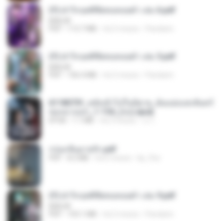
(Y) ฝ่าวิกฤตพิชิตหอคอยดำ เล่ม 6.pdf
BAILIW
PDF
113.7 MB
há 2 meses
Pandarin
(Y) ฝ่าวิกฤตพิชิตหอคอยดำ เล่ม 5.pdf
BAILIW
PDF
106.4 MB
há 2 meses
Pandarin
6118073f_หลังเข้าไปในนิยาย_ฉันแย่งแสงจันทร์
ของนางเอก_1-154_(จบ).epub
EPUB
1.1 MB
há 3 meses
เจ โ.
กรุ่นกลิ่นอายรัก.pdf
PDF
8.3 MB
há 6 meses
kp_fha
(Y) ฝ่าวิกฤตพิชิตหอคอยดำ เล่ม 9.pdf
BAILIW
PDF
103.1 MB
há 2 meses
Pandarin