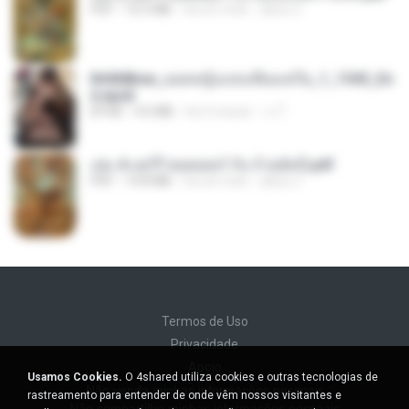
PDF
10.5 MB
há um mês
alexz Z.
84468bee_ยอดหญิงแห่งเทียนเชวีย_1_1545_En
d.epub
EPUB
4.6 MB
há 3 meses
เจ โ.
เล่ม 4 แฮร์รี่ พอตเตอร์ กับ ถ้วยอัคนี.pdf
PDF
14.8 MB
há um mês
alexz Z.
Termos de Uso
Privacidade
Apoio
Usamos Cookies.
O 4shared utiliza cookies e outras tecnologias de
Não venda minhas informações pessoais
rastreamento para entender de onde vêm nossos visitantes e
Não compartilhe minhas informações pessoais