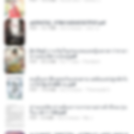
PDF
72.5 MB
há um ano
ณิชพน แ.
a6994762_9786160043507PDF.pdf
PDF
15.7 MB
há 3 meses
อริยา ด.
[A Chu] การเกิดใหม่ของหมอหญิงเทวดา l ชายา
ท่านอ๋องปีศาจ [จบ].pdf
PDF
35.5 MB
há 17 dias
Pandarin
คนอื่นเขาฝึกยุทธกันแทบตาย แต่ฉันแค่ปลูกผักก็เ
ก่งได้ Ep.0-600 จบ.pdf
PDF
19.0 MB
há 3 meses
Theerasak G.
ท่านแม่ทัพ ท่านต้องการภรรยาอย่างข้าถึงจะรุ่งเ
รือง ch 1-100.pdf
PDF
4.4 MB
há 2 meses
My J.