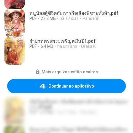
หนูน้อยสู้ชีวิตกับภารกิจเลี้ยงพี่ชายทั้งห้า.pdf
PDF
27.2 MB
há 17 dias
Pandarin
ฝ่าบาททรงพระเจริญหมื่นปี1.pdf
PDF
6.4 MB
há um ano
Orasa K.
Mais arquivos estão ocultos
Continuar no aplicativo
เกิดใหม่อีกครา อี๋เหนียงอย่างข้าเป็นภรรยาขุนนา
ง 1_ST.pdf
PDF
4.9 MB
há 17 dias
Pandarin
ย้อนเวลากลับมาในยุค 70 ชีวิตครั้งนี้ฉันขอเลือกเ