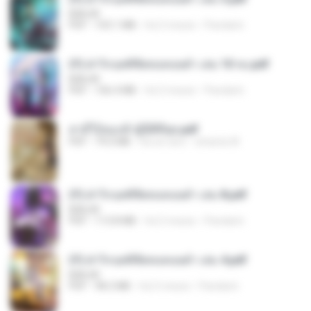
BAILIW
PDF
103.1 MB
há 2 meses
Pandarin
(Y) ฝ่าวิกฤตพิชิตหอคอยดำ เล่ม 10 จบ.pdf
BAILIW
PDF
106.4 MB
há 2 meses
Pandarin
สามีใบ้ของข้าผู้นี้ดีที่สุด.pdf
PDF
79.0 MB
há um ano
whanta W.
(Y) ฝ่าวิกฤตพิชิตหอคอยดำ เล่ม 8.pdf
BAILIW
PDF
113.8 MB
há 2 meses
Pandarin
(Y) ฝ่าวิกฤตพิชิตหอคอยดำ เล่ม 4.pdf
BAILIW
PDF
98.2 MB
há 2 meses
Pandarin