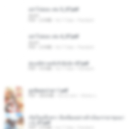
อย่าไปยอม เล่ม 5_ST.pdf
decht
PDF
2.4 MB
há 17 dias
Pandarin
อย่าไปยอม เล่ม 4_ST.pdf
decht
PDF
2.4 MB
há 17 dias
Pandarin
ฮ่องเต้ช่างคลั่งรักยิ่งนัก-ST.pdf
PDF
9.0 MB
há 17 dias
Pandarin
ฮูหยิuสุดป่วuฯ 1.pdf
PDF
68.8 MB
há um ano
ณิชพน แ.
เกิดใหม่อีกครา อี๋เหนียงอย่างข้าเป็นภรรยาขุนนา
ง 2_ST.pdf
PDF
4.9 MB
há 17 dias
Pandarin