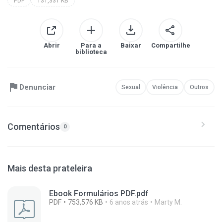
PDF
131,331 KB
Abrir
Para a
Baixar
Compartilhe
biblioteca
Denunciar
Sexual
Violência
Outros
Comentários
0
Mais desta prateleira
Ebook Formulários PDF.pdf
PDF
753,576 KB
6 anos atrás
Marty M.