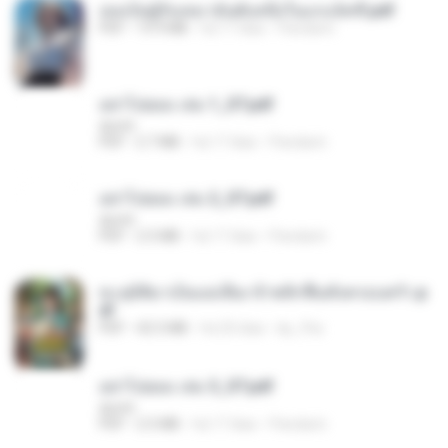
เธอเป็นผู้รับเหมาอันดับหนึ่งในแกแล็คซี่.pdf
PDF
19.9 MB
há 17 dias
Pandarin
อย่าไปยอม เล่ม 1_ST.pdf
decht
PDF
2.7 MB
há 17 dias
Pandarin
อย่าไปยอม เล่ม 2_ST.pdf
decht
PDF
2.5 MB
há 17 dias
Pandarin
ทะลุมิติมาเป็นแม่เลี้ยง ข้าพลิกฟื้นทั้งครอบครัว.p
df
PDF
42.5 MB
há 20 dias
kp_fha
อย่าไปยอม เล่ม 3_ST.pdf
decht
PDF
2.5 MB
há 17 dias
Pandarin