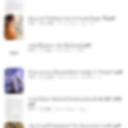
ย้อนเวลาไปเป็นมารดาปากแซ่บในยุค 70.pdf
PDF
26.5 MB
há 3 meses
kp_fha
แนบเนื้อเทวะ เล่ม 2(เล่มจบ).pdf
PDF
3.7 MB
há 8 anos
ANK
ข้ามเวลามาเป็นแพทย์ทหารหญิง 1-7 (จบ)-1.pdf
PDF
51.6 MB
há 3 meses
พิมพ์นิภา ส.
หวนกลับมาเป็นคนโปรดของฮ่องเต้ ch 201-300.
pdf
PDF
4.3 MB
há 2 meses
My J.
เล่ม 2 แฮร์รี่ พอตเตอร์ กับ ห้องแห่งความลับ.pdf