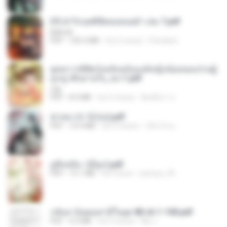
(Y) ฝ่าวิกฤตพิชิตหอคอยดำ เล่ม 7.pdf
BAILIW
PDF
105.4 MB
há 2 meses
Pandarin
ยุทธการพิชิตวังหลังฉบับองค์หญิงน้อยจอมป่วนผู้
ถูกญาติๆอ่านใจ_จบ-1.pdf
Lilly
PDF
8.4 MB
há 3 meses
พิมพ์นิภา ส.
ฆ่าหมาป่า 5 (จบ).pdf
PDF
10.4 MB
há 5 meses
เลิฟ รักนะ
มู่ชิงหลิง✅(มีลูก).pdf
PDF
15.1 MB
há 4 anos
sarinya_29
กลับมาง้อคุณสามีในยุค 80 ch 1-100.pdf
PDF
4.2 MB
há 2 meses
My J.