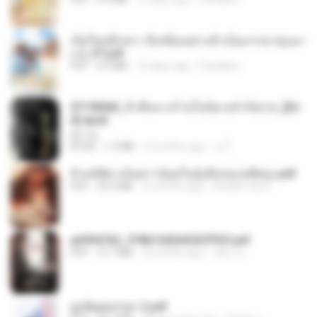
เกิดใหม่อีกครา อี๋เหนียงอย่างข้าเป็นภรรยาขุนนา
ง 2_ST.pdf
PDF
4.9 MB
16 days ago
Pandarin
3f1f85b8_ข้าคือนางร้ายในนิยายจำกัดเรท_[En
d].epub
君子生
EPUB
1.3 MB
3 months ago
เจ โ.
ข้ามมิติมาเป็นสาวน้อยในอุ้งมือของอดีตลุง.pdf
PDF
25.4 MB
3 months ago
Reader Lily O.
a6994762_9786160043507PDF.pdf
PDF
15.7 MB
3 months ago
อริยา ด.
ฮูหยิuสุดป่วuฯ 2.pdf