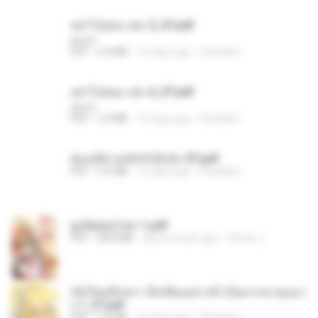
อย่าไปยอม เล่ม 5_ST.pdf
decht
PDF
2.4 MB
16 days ago
Pandarin
อย่าไปยอม เล่ม 4_ST.pdf
decht
PDF
2.4 MB
16 days ago
Pandarin
ฮ่องเต้ช่างคลั่งรักยิ่งนัก-ST.pdf
PDF
9.0 MB
16 days ago
Pandarin
ฮูหยิuสุดป่วuฯ 1.pdf
PDF
68.8 MB
about a year ago
ณิชพน แ.
เกิดใหม่อีกครา อี๋เหนียงอย่างข้าเป็นภรรยาขุนนา
ง 1_ST.pdf
PDF
4.9 MB
16 days ago
Pandarin