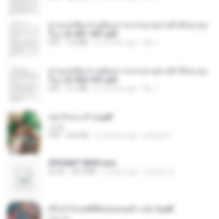
ท่านแม่ทัพ ท่านต้องการภรรยาอย่างข้าถึงจะรุ่งเ
รือง ch 401-501.pdf
PDF
3.6 MB
2 months ago
My J.
ท่านแม่ทัพ ท่านต้องการภรรยาอย่างข้าถึงจะรุ่งเ
รือง ch 502-551.pdf
PDF
3.1 MB
2 months ago
My J.
หย่ารักนางร้าย.pdf
1234
PDF
692 KB
3 months ago
yingyai S.
SPIUNAT MAVI.xlsx
XLSX
99.4 MB
2 years ago
Susann S.
(Y) ฝ่าวิกฤตพิชิตหอคอยดำ เล่ม 2.pdf