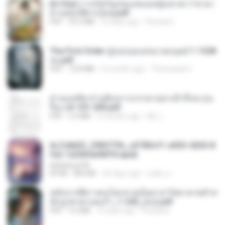
[A Chu] การเกิดใหม่ของหมอหญิงเทวดา l ชายา
ท่านอ๋องปีศาจ [จบ].pdf
PDF
35.5 MB
16 days ago
Pandarin
The First Order สู่รุ่งอรุณแห่งมวลมนุษย์ 1-1328
จบ.pdf
PDF
72.8 MB
3 months ago
Theerasak G.
ท่านแม่ทัพ ท่านต้องการภรรยาอย่างข้าถึงจะรุ่งเ
รือง ch 101-200.pdf
PDF
5.4 MB
2 months ago
My J.
6c7c8d33_3f85779c_e3783cf1-e033-4265-8
fe2-1e23b5a9dff0.epub
littlebbear96
EPUB
804 KB
25 days ago
ทอฝัน ม.
หลังจากพี่สาวคนโตกลายเป็นทาส รัชทายาทตำห
นักบูรพาตาแดงก่ำ_1-242_(จบ).pdf
PDF
9.3 MB
16 days ago
Pandarin