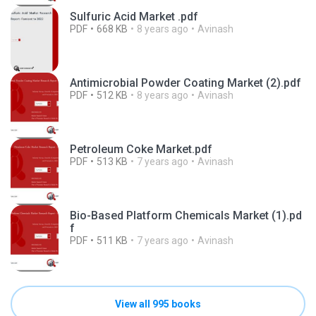
Sulfuric Acid Market .pdf
PDF
668 KB
8 years ago
Avinash
Antimicrobial Powder Coating Market (2).pdf
PDF
512 KB
8 years ago
Avinash
Petroleum Coke Market.pdf
PDF
513 KB
7 years ago
Avinash
Bio-Based Platform Chemicals Market (1).pd
f
PDF
511 KB
7 years ago
Avinash
View all 995 books