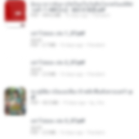
ย้อนเวลากลับมาเกิดใหม่ในวันสิ้นโลกพร้อมมิติส่
วนตัว 1-443 [จบ] - 揍趴长颈鹿.pdf
PDF
499.6 MB
16 days ago
Pandarin
อย่าไปยอม เล่ม 1_ST.pdf
decht
PDF
2.7 MB
16 days ago
Pandarin
อย่าไปยอม เล่ม 2_ST.pdf
decht
PDF
2.5 MB
16 days ago
Pandarin
ทะลุมิติมาเป็นแม่เลี้ยง ข้าพลิกฟื้นทั้งครอบครัว.p
df
PDF
42.5 MB
19 days ago
kp_fha
อย่าไปยอม เล่ม 3_ST.pdf
decht
PDF
2.5 MB
16 days ago
Pandarin