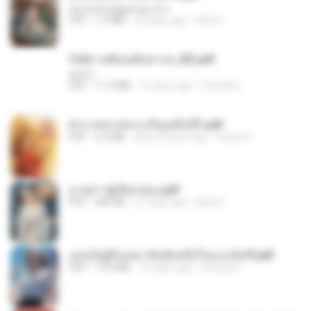
tanmobza@gmail.com
PDF
1.4 MB
25 days ago
Mob K.
รัตติกาลพิรุณสิบสารท_RZ.pdf
decht
PDF
11.5 MB
16 days ago
Pandarin
ฝ่าบาททรงพระเจริญหมื่นปี1.pdf
PDF
6.4 MB
about a year ago
Orasa K.
ม่ายสาวผู้เปียกปอน.pdf
PDF
684 KB
27 days ago
Mob K.
เธอเป็นผู้รับเหมาอันดับหนึ่งในแกแล็คซี่.pdf
PDF
19.9 MB
16 days ago
Pandarin