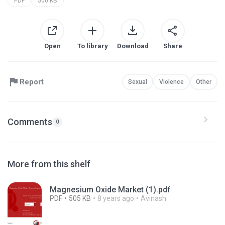
PDF
500 KB
Open
To library
Download
Share
Report
Sexual
Violence
Other
Comments
0
More from this shelf
Magnesium Oxide Market (1).pdf
PDF
505 KB
8 years ago
Avinash