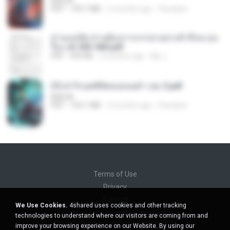
BAILIW
PDF
109.7 MB
2 months ago
Pandarin
ท่านแม่ทัพ ท่านต้องการภรรยาอย่างข้าถึงจะรุ่งเ
รือง ch 553-560.pdf
PDF
493 KB
2 months ago
My J.
(Y) ฝ่าวิกฤตพิชิตหอคอยดำ เล่ม 3.pdf
BAILIW
PDF
103.1 MB
2 months ago
Pandarin
Terms of Use
Privacy
Support
We Use Cookies.
4shared uses cookies and other tracking
Do not sell my personal information
technologies to understand where our visitors are coming from and
Do not share my personal information
improve your browsing experience on our Website. By using our