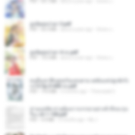
PDF
64.7 MB
about a year ago
ณิชพน แ.
ฮูหยิuสุดป่วuฯ 3.pdf
PDF
65.3 MB
about a year ago
ณิชพน แ.
ฮูหยิuสุดป่วuฯ 4 จบ.pdf
PDF
72.5 MB
about a year ago
ณิชพน แ.
คนอื่นเขาฝึกยุทธกันแทบตาย แต่ฉันแค่ปลูกผักก็เ
ก่งได้ Ep.0-600 จบ.pdf
PDF
19.0 MB
3 months ago
Theerasak G.
ท่านแม่ทัพ ท่านต้องการภรรยาอย่างข้าถึงจะรุ่งเ
รือง ch 1-100.pdf
PDF
4.4 MB
2 months ago
My J.