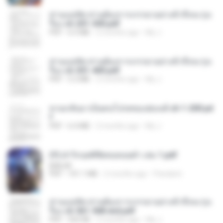
ท่านแม่ทัพ ท่านต้องการภรรยาอย่างข้าถึงจะรุ่งเ
รือง ch 201-300.pdf
PDF
6.5 MB
2 months ago
My J.
ท่านแม่ทัพ ท่านต้องการภรรยาอย่างข้าถึงจะรุ่งเ
รือง ch 301-400.pdf
PDF
5.2 MB
2 months ago
My J.
หวนกลับมาเป็นคนโปรดของฮ่องเต้ ch 1-200.pd
f
PDF
6.4 MB
2 months ago
My J.
(Y) ฝ่าวิกฤตพิชิตหอคอยดำ เล่ม 1.pdf
BAILIW
PDF
101.1 MB
2 months ago
Pandarin
ท่านแม่ทัพ ท่านต้องการภรรยาอย่างข้าถึงจะรุ่งเ
รือง ch 561-568 end.pdf
PDF
502 KB
2 months ago
My J.