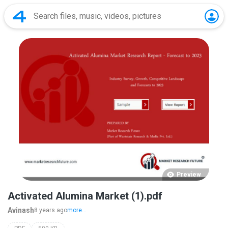
Preview
Activated Alumina Market (1).pdf
Avinash
8 years ago
more...