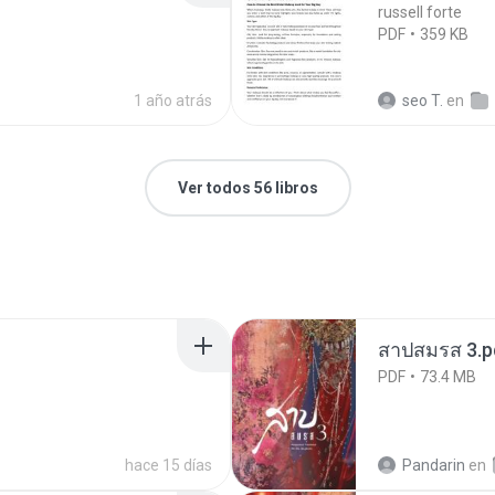
russell forte
PDF
359 KB
1 año atrás
seo T.
en
Ver todos 56 libros
สาปสมรส 3.p
PDF
73.4 MB
hace 15 días
Pandarin
en