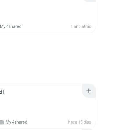
My 4shared
1 año atrás
df
My 4shared
hace 15 días