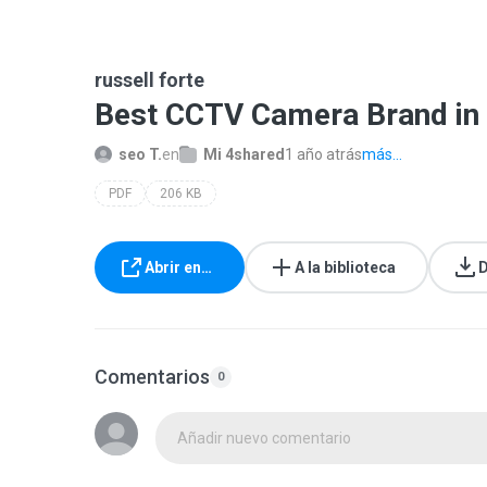
russell forte
Best CCTV Camera Brand in 
seo T.
en
Mi 4shared
1 año atrás
más...
PDF
206 KB
Abrir en…
A la biblioteca
D
Comentarios
0
Añadir nuevo comentario