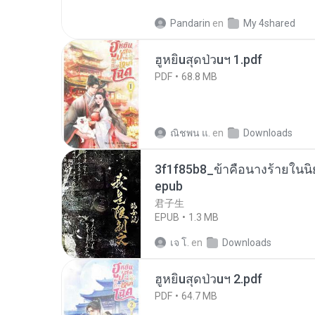
Pandarin
en
My 4shared
ฮูหยิuสุดป่วuฯ 1.pdf
PDF
68.8 MB
ณิชพน แ.
en
Downloads
3f1f85b8_ข้าคือนางร้ายในนิ
epub
君子生
EPUB
1.3 MB
เจ โ.
en
Downloads
ฮูหยิuสุดป่วuฯ 2.pdf
PDF
64.7 MB