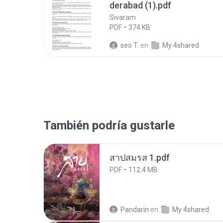
derabad (1).pdf
Sivaram
PDF
374 KB
seo T.
en
My 4shared
También podría gustarle
สาปสมรส 1.pdf
PDF
112.4 MB
Pandarin
en
My 4shared