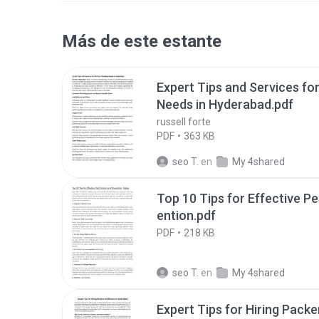
Más de este estante
Expert Tips and Services for
Needs in Hyderabad.pdf
russell forte
PDF
363 KB
seo T.
en
My 4shared
Top 10 Tips for Effective P
ention.pdf
PDF
218 KB
seo T.
en
My 4shared
Expert Tips for Hiring Pack