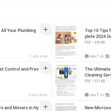
 All Your Plumbing
Top 10 Tips 
plete 2024 G
PDF
330 KB
1 año atrás
seo T.
en
est Control and Prev
The Ultimate
Cleaning Ser
PDF
321 KB
2 años atrás
seo T.
en
ers and Movers in Hy
New Microso