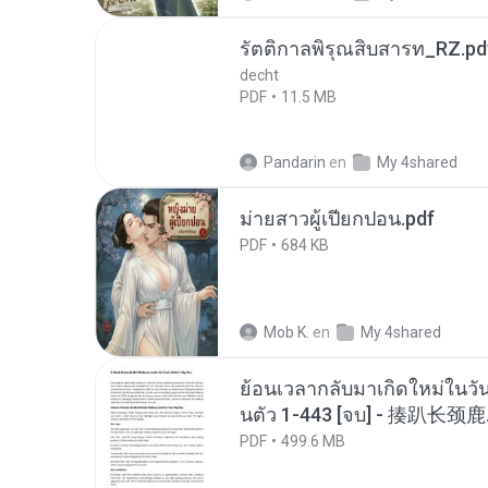
รัตติกาลพิรุณสิบสารท_RZ.pd
decht
PDF
11.5 MB
Pandarin
en
My 4shared
ม่ายสาวผู้เปียกปอน.pdf
PDF
684 KB
Mob K.
en
My 4shared
ย้อนเวลากลับมาเกิดใหม่ในวัน
นตัว 1-443 [จบ] - 揍趴长颈鹿
PDF
499.6 MB