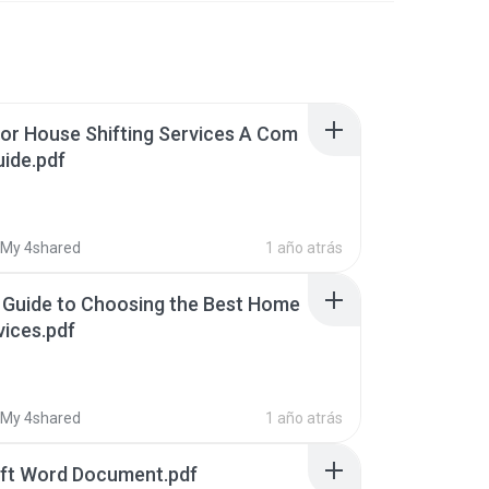
for House Shifting Services A Com
uide.pdf
My 4shared
1 año atrás
 Guide to Choosing the Best Home
vices.pdf
My 4shared
1 año atrás
ft Word Document.pdf