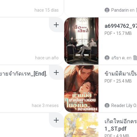
hace 15 días
Pandarin
en
a6994762_9
PDF
15.7 MB
hace un año
อริยา ด.
en
ยายจำกัดเรท_[End].
ข้ามมิติมาเป็
PDF
25.4 MB
hace 3 meses
Reader Lily O.
เกิดใหม่อีกคร
1_ST.pdf
PDF
4.9 MB