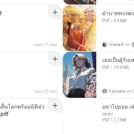
f
ฝ่าบาททรงพระ
PDF
6.4 MB
hace 15 días
Orasa K.
en
เธอเป็นผู้รับ
PDF
19.9 MB
hace 25 días
Pandarin
en
สิ้นโลกพร้อมมิติส่ว
อย่าไปยอม เล
.pdf
decht
PDF
2.7 MB