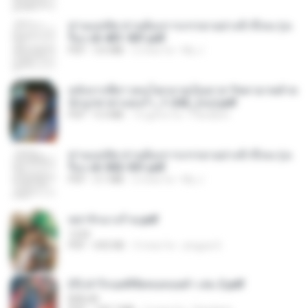
ท่านแม่ทัพ ท่านต้องการภรรยาอย่างข้าถึงจะรุ่งเ
รือง ch 401-501.pdf
PDF
3.6 MB
2 mesi fa
My J.
หลังจากพี่สาวคนโตกลายเป็นทาส รัชทายาทตำห
นักบูรพาตาแดงก่ำ_1-242_(จบ).pdf
PDF
9.3 MB
15 giorni fa
Pandarin
ท่านแม่ทัพ ท่านต้องการภรรยาอย่างข้าถึงจะรุ่งเ
รือง ch 502-551.pdf
PDF
3.1 MB
2 mesi fa
My J.
หย่ารักนางร้าย.pdf
1234
PDF
692 KB
3 mesi fa
yingyai S.
(Y) ฝ่าวิกฤตพิชิตหอคอยดำ เล่ม 2.pdf
BAILIW