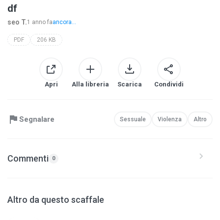
df
seo T.
1 anno fa
ancora...
PDF
206 KB
Apri
Alla libreria
Scarica
Condividi
Segnalare
Sessuale
Violenza
Altro
Commenti
0
Altro da questo scaffale