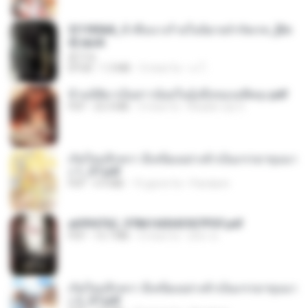
3f1f85b8_ข้าคือนางร้ายในนิยายจำกัดเรท_[En
d].epub
君子生
EPUB
1.3 MB
3 mesi fa
เจ โ.
ข้ามมิติมาเป็นสาวน้อยในอุ้งมือของอดีตลุง.pdf
PDF
25.4 MB
3 mesi fa
Reader Lily O.
เกิดใหม่อีกครา อี๋เหนียงอย่างข้าเป็นภรรยาขุนนา
ง 1_ST.pdf
PDF
4.9 MB
15 giorni fa
Pandarin
a6994762_9786160043507PDF.pdf
PDF
15.7 MB
3 mesi fa
อริยา ด.
เกิดใหม่อีกครา อี๋เหนียงอย่างข้าเป็นภรรยาขุนนา
ง 2_ST.pdf