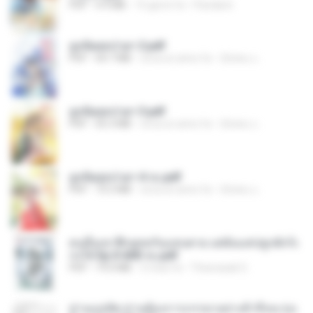
PDF
4.9 MB
15 giorni fa
Pandarin
ฮูหยิuสุดป่วuฯ 2.pdf
PDF
64.7 MB
circa un anno fa
ณิชพน แ.
ฮูหยิuสุดป่วuฯ 3.pdf
PDF
65.3 MB
circa un anno fa
ณิชพน แ.
ฮูหยิuสุดป่วuฯ 4 จบ.pdf
PDF
72.5 MB
circa un anno fa
ณิชพน แ.
คนอื่นเขาฝึกยุทธกันแทบตาย แต่ฉันแค่ปลูกผักก็เ
ก่งได้ Ep.0-600 จบ.pdf
PDF
19.0 MB
3 mesi fa
Theerasak G.
ท่านแม่ทัพ ท่านต้องการภรรยาอย่างข้าถึงจะรุ่งเ