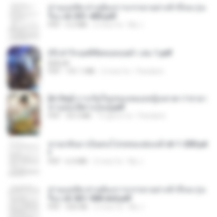
ท่านแม่ทัพ ท่านต้องการภรรยาอย่างข้าถึงจะรุ่งเ
รือง ch 301-400.pdf
PDF
5.2 MB
2 mesi fa
My J.
(Y) ฝ่าวิกฤตพิชิตหอคอยดำ เล่ม 1.pdf
BAILIW
PDF
101.1 MB
2 mesi fa
Pandarin
[A Chu] การเกิดใหม่ของหมอหญิงเทวดา l ชายา
ท่านอ๋องปีศาจ [จบ].pdf
PDF
35.5 MB
15 giorni fa
Pandarin
หวนกลับมาเป็นคนโปรดของฮ่องเต้ ch 1-200.pd
f
PDF
6.4 MB
2 mesi fa
My J.
ท่านแม่ทัพ ท่านต้องการภรรยาอย่างข้าถึงจะรุ่งเ
รือง ch 561-568 end.pdf
PDF
502 KB
2 mesi fa
My J.