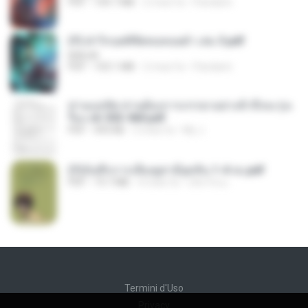
PDF
109.7 MB
2 mesi fa
Pandarin
(Y) ฝ่าวิกฤตพิชิตหอคอยดำ เล่ม 3.pdf
BAILIW
PDF
103.1 MB
2 mesi fa
Pandarin
ท่านแม่ทัพ ท่านต้องการภรรยาอย่างข้าถึงจะรุ่งเ
รือง ch 553-560.pdf
PDF
493 KB
2 mesi fa
My J.
(Y)บันทึกการเลี้ยงดูสามียุคหิน 1-4 จบ.pdf
PDF
19.7 MB
4 mesi fa
เลิฟ รักนะ
Termini d'Uso
Privacy