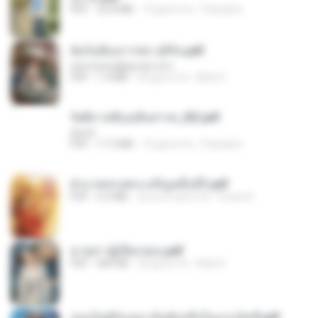
PDF
32.8 MB
15 giorni fa
Pandarin
ฉันไม่ต้องการพร สุจิรัน.pdf
tanmobza@gmail.com
PDF
1.4 MB
24 giorni fa
Mob K.
รัตติกาลพิรุณสิบสารท_RZ.pdf
decht
PDF
11.5 MB
15 giorni fa
Pandarin
ฝ่าบาททรงพระเจริญหมื่นปี1.pdf
PDF
6.4 MB
circa un anno fa
Orasa K.
ม่ายสาวผู้เปียกปอน.pdf
PDF
684 KB
26 giorni fa
Mob K.
เธอเป็นผู้รับเหมาอันดับหนึ่งในแกแล็คซี่.pdf