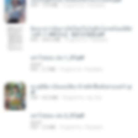
PDF
19.9 MB
15 giorni fa
Pandarin
ย้อนเวลากลับมาเกิดใหม่ในวันสิ้นโลกพร้อมมิติส่
วนตัว 1-443 [จบ] - 揍趴长颈鹿.pdf
PDF
499.6 MB
15 giorni fa
Pandarin
อย่าไปยอม เล่ม 1_ST.pdf
decht
PDF
2.7 MB
15 giorni fa
Pandarin
ทะลุมิติมาเป็นแม่เลี้ยง ข้าพลิกฟื้นทั้งครอบครัว.p
df
PDF
42.5 MB
18 giorni fa
kp_fha
อย่าไปยอม เล่ม 2_ST.pdf
decht
PDF
2.5 MB
15 giorni fa
Pandarin