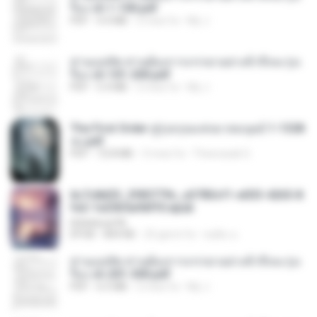
รือง ch 1-100.pdf
PDF
4.4 MB
2 mesi fa
My J.
ท่านแม่ทัพ ท่านต้องการภรรยาอย่างข้าถึงจะรุ่งเ
รือง ch 101-200.pdf
PDF
5.4 MB
2 mesi fa
My J.
The First Order สู่รุ่งอรุณแห่งมวลมนุษย์ 1-1328
จบ.pdf
PDF
72.8 MB
3 mesi fa
Theerasak G.
6c7c8d33_3f85779c_e3783cf1-e033-4265-8
fe2-1e23b5a9dff0.epub
littlebbear96
EPUB
804 KB
25 giorni fa
ทอฝัน ม.
ท่านแม่ทัพ ท่านต้องการภรรยาอย่างข้าถึงจะรุ่งเ
รือง ch 201-300.pdf
PDF
6.5 MB
2 mesi fa
My J.