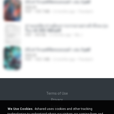
(Y) ฝ่าวิกฤตพิชิตหอคอยดำ เล่ม 2.pdf
BAILIW
PDF
109.7 MB
2 months ago
Pandarin
ท่านแม่ทัพ ท่านต้องการภรรยาอย่างข้าถึงจะรุ่งเ
รือง ch 553-560.pdf
PDF
493 KB
2 months ago
My J.
(Y) ฝ่าวิกฤตพิชิตหอคอยดำ เล่ม 3.pdf
BAILIW
PDF
103.1 MB
2 months ago
Pandarin
Terms of Use
Privacy
Support
We Use Cookies.
4shared uses cookies and other tracking
Do not sell my personal information