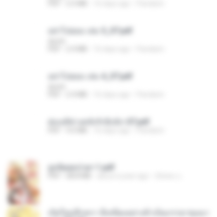
PDF
2.5 MB
16 days ago
Pandarin
อย่าไปยอม เล่ม 5_ST.pdf
decht
PDF
2.4 MB
16 days ago
Pandarin
อย่าไปยอม เล่ม 4_ST.pdf
decht
PDF
2.4 MB
16 days ago
Pandarin
ฮ่องเต้ช่างคลั่งรักยิ่งนัก-ST.pdf
PDF
9.0 MB
16 days ago
Pandarin
ฮูหยิuสุดป่วuฯ 1.pdf
PDF
68.8 MB
about a year ago
ณิชพน แ.
เกิดใหม่อีกครา อี๋เหนียงอย่างข้าเป็นภรรยาขุนนา