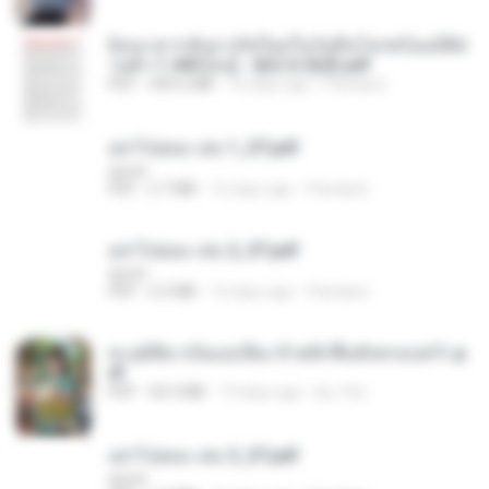
ย้อนเวลากลับมาเกิดใหม่ในวันสิ้นโลกพร้อมมิติส่
วนตัว 1-443 [จบ] - 揍趴长颈鹿.pdf
PDF
499.6 MB
16 days ago
Pandarin
อย่าไปยอม เล่ม 1_ST.pdf
decht
PDF
2.7 MB
16 days ago
Pandarin
อย่าไปยอม เล่ม 2_ST.pdf
decht
PDF
2.5 MB
16 days ago
Pandarin
ทะลุมิติมาเป็นแม่เลี้ยง ข้าพลิกฟื้นทั้งครอบครัว.p
df
PDF
42.5 MB
19 days ago
kp_fha
อย่าไปยอม เล่ม 3_ST.pdf
decht