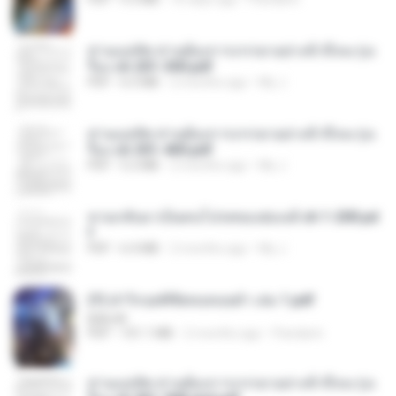
ท่านแม่ทัพ ท่านต้องการภรรยาอย่างข้าถึงจะรุ่งเ
รือง ch 201-300.pdf
PDF
6.5 MB
2 months ago
My J.
ท่านแม่ทัพ ท่านต้องการภรรยาอย่างข้าถึงจะรุ่งเ
รือง ch 301-400.pdf
PDF
5.2 MB
2 months ago
My J.
หวนกลับมาเป็นคนโปรดของฮ่องเต้ ch 1-200.pd
f
PDF
6.4 MB
2 months ago
My J.
(Y) ฝ่าวิกฤตพิชิตหอคอยดำ เล่ม 1.pdf
BAILIW
PDF
101.1 MB
2 months ago
Pandarin
ท่านแม่ทัพ ท่านต้องการภรรยาอย่างข้าถึงจะรุ่งเ