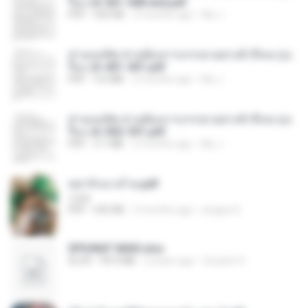
รือง ch 561-568 end.pdf
PDF
502 KB
2 months ago
My J.
ท่านแม่ทัพ ท่านต้องการภรรยาอย่างข้าถึงจะรุ่งเ
รือง ch 401-501.pdf
PDF
3.6 MB
2 months ago
My J.
ท่านแม่ทัพ ท่านต้องการภรรยาอย่างข้าถึงจะรุ่งเ
รือง ch 502-551.pdf
PDF
3.1 MB
2 months ago
My J.
หย่ารักนางร้าย.pdf
1234
PDF
692 KB
3 months ago
yingyai S.
SPIUNAT MAVI.xlsx
XLSX
99.4 MB
2 years ago
Susann S.