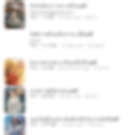
ฉันไม่ต้องการพร สุจิรัน.pdf
tanmobza@gmail.com
PDF
1.4 MB
25 days ago
Mob K.
รัตติกาลพิรุณสิบสารท_RZ.pdf
decht
PDF
11.5 MB
16 days ago
Pandarin
ฝ่าบาททรงพระเจริญหมื่นปี1.pdf
PDF
6.4 MB
about a year ago
Orasa K.
ม่ายสาวผู้เปียกปอน.pdf
PDF
684 KB
26 days ago
Mob K.
เธอเป็นผู้รับเหมาอันดับหนึ่งในแกแล็คซี่.pdf
PDF
19.9 MB
16 days ago
Pandarin