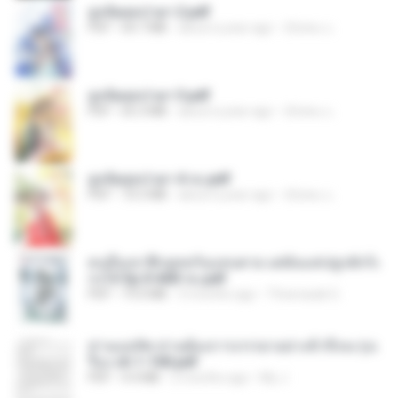
ฮูหยิuสุดป่วuฯ 2.pdf
PDF
64.7 MB
about a year ago
ณิชพน แ.
ฮูหยิuสุดป่วuฯ 3.pdf
PDF
65.3 MB
about a year ago
ณิชพน แ.
ฮูหยิuสุดป่วuฯ 4 จบ.pdf
PDF
72.5 MB
about a year ago
ณิชพน แ.
คนอื่นเขาฝึกยุทธกันแทบตาย แต่ฉันแค่ปลูกผักก็เ
ก่งได้ Ep.0-600 จบ.pdf
PDF
19.0 MB
3 months ago
Theerasak G.
ท่านแม่ทัพ ท่านต้องการภรรยาอย่างข้าถึงจะรุ่งเ
รือง ch 1-100.pdf
PDF
4.4 MB
2 months ago
My J.