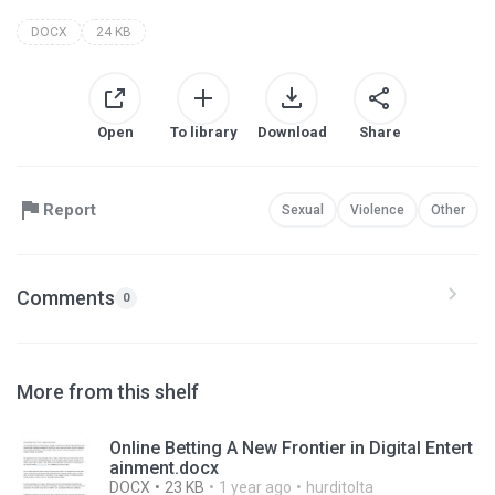
DOCX
24 KB
Open
To library
Download
Share
Report
Sexual
Violence
Other
Comments
0
More from this shelf
Online Betting A New Frontier in Digital Entert
ainment.docx
DOCX
23 KB
1 year ago
hurditolta