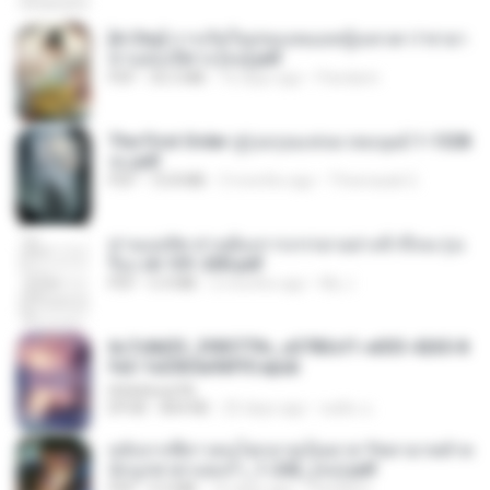
[A Chu] การเกิดใหม่ของหมอหญิงเทวดา l ชายา
ท่านอ๋องปีศาจ [จบ].pdf
PDF
35.5 MB
16 days ago
Pandarin
The First Order สู่รุ่งอรุณแห่งมวลมนุษย์ 1-1328
จบ.pdf
PDF
72.8 MB
3 months ago
Theerasak G.
ท่านแม่ทัพ ท่านต้องการภรรยาอย่างข้าถึงจะรุ่งเ
รือง ch 101-200.pdf
PDF
5.4 MB
2 months ago
My J.
6c7c8d33_3f85779c_e3783cf1-e033-4265-8
fe2-1e23b5a9dff0.epub
littlebbear96
EPUB
804 KB
25 days ago
ทอฝัน ม.
หลังจากพี่สาวคนโตกลายเป็นทาส รัชทายาทตำห
นักบูรพาตาแดงก่ำ_1-242_(จบ).pdf
PDF
9.3 MB
16 days ago
Pandarin