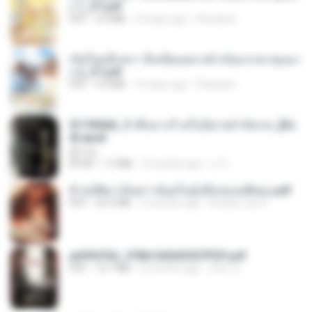
ง 1_ST.pdf
PDF
4.9 MB
16 days ago
Pandarin
เกิดใหม่อีกครา อี๋เหนียงอย่างข้าเป็นภรรยาขุนนา
ง 2_ST.pdf
PDF
4.9 MB
16 days ago
Pandarin
3f1f85b8_ข้าคือนางร้ายในนิยายจำกัดเรท_[En
d].epub
君子生
EPUB
1.3 MB
3 months ago
เจ โ.
ข้ามมิติมาเป็นสาวน้อยในอุ้งมือของอดีตลุง.pdf
PDF
25.4 MB
3 months ago
Reader Lily O.
a6994762_9786160043507PDF.pdf
PDF
15.7 MB
3 months ago
อริยา ด.