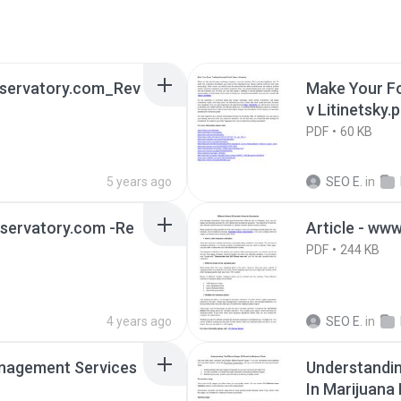
nservatory.com_Rev
Make Your Fo
v Litinetsky.
PDF
60 KB
5 years ago
SEO E.
in
nservatory.com -Re
Article - ww
PDF
244 KB
4 years ago
SEO E.
in
nagement Services
Understandin
In Marijuana 