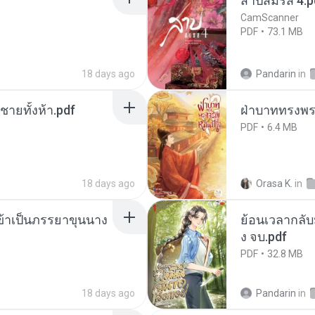
สาปสมรส 4.p
CamScanner
PDF
73.1 MB
18 days ago
Pandarin
in
ี่ชายทั้งห้า.pdf
ฝ่าบาททรงพระ
PDF
6.4 MB
18 days ago
Orasa K.
in
งข้าเป็นภรรยาขุนนาง
ย้อนเวลากลับม
ง จบ.pdf
PDF
32.8 MB
18 days ago
Pandarin
in