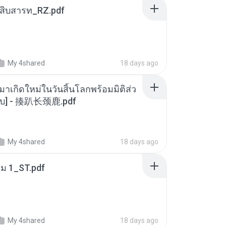
ณสิบสารท_RZ.pdf
My 4shared
18 days ago
มาเกิดใหม่ในวันสิ้นโลกพร้อมมิติส่ว
[จบ] - 揍趴长颈鹿.pdf
My 4shared
18 days ago
่ม 1_ST.pdf
My 4shared
18 days ago