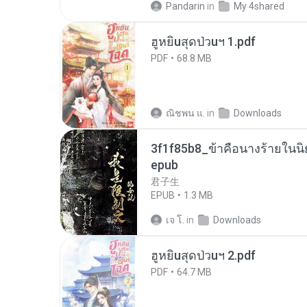
Pandarin
in
My 4shared
ฮูหยิuสุดป่วuฯ 1.pdf
PDF
68.8 MB
ณิชพน แ.
in
Downloads
3f1f85b8_ข้าคือนางร้ายในนิ
epub
君子生
EPUB
1.3 MB
เจ โ.
in
Downloads
ฮูหยิuสุดป่วuฯ 2.pdf
PDF
64.7 MB