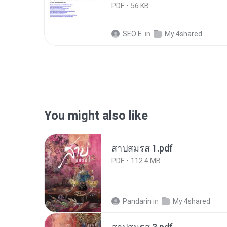
PDF
56 KB
SEO E.
in
My 4shared
You might also like
สาปสมรส 1.pdf
PDF
112.4 MB
Pandarin
in
My 4shared