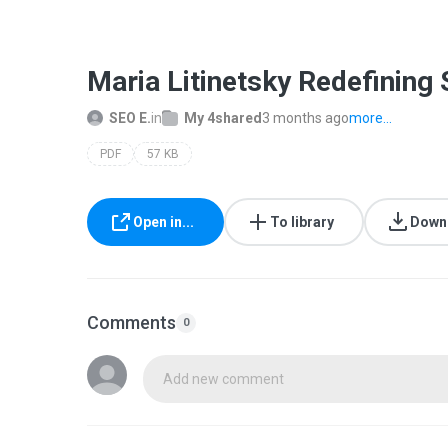
Maria Litinetsky Redefining
SEO E.
in
My 4shared
3 months ago
more...
PDF
57 KB
Open in...
To library
Down
Comments
0
Add new comment