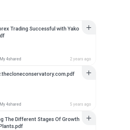
rex Trading Successful with Yako
pdf
My 4shared
2 years ago
w.thecloneconservatory.com.pdf
My 4shared
5 years ago
g The Different Stages Of Growth
Plants.pdf