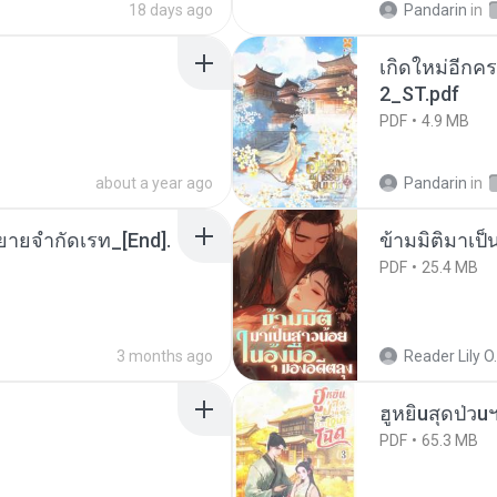
18 days ago
Pandarin
in
เกิดใหม่อีกคร
2_ST.pdf
PDF
4.9 MB
about a year ago
Pandarin
in
ยายจำกัดเรท_[End].
ข้ามมิติมาเป็
PDF
25.4 MB
3 months ago
Reader Lily O.
ฮูหยิuสุดป่วu
PDF
65.3 MB