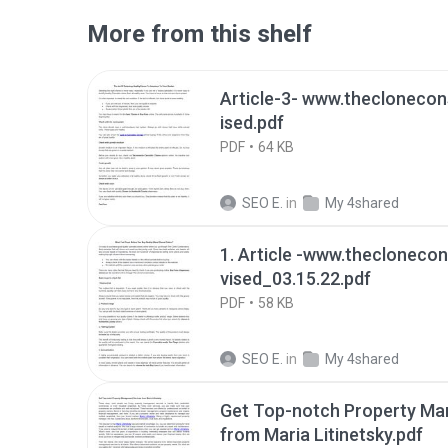
More from this shelf
Article-3- www.thecloneco
ised.pdf
PDF
64 KB
SEO E.
in
My 4shared
1. Article -www.thecloneco
vised_03.15.22.pdf
PDF
58 KB
SEO E.
in
My 4shared
Get Top-notch Property Ma
from Maria Litinetsky.pdf