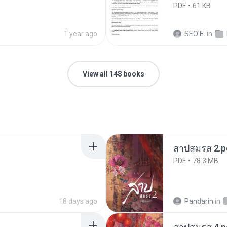
PDF
61 KB
1 year ago
SEO E.
in
View all 148 books
สาปสมรส 2.p
PDF
78.3 MB
18 days ago
Pandarin
in