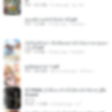
df
PDF
42.5 MB
21 days ago
kp_fha
ฮ่องเต้ช่างคลั่งรักยิ่งนัก-ST.pdf
PDF
9.0 MB
18 days ago
Pandarin
เกิดใหม่อีกครา อี๋เหนียงอย่างข้าเป็นภรรยาขุนนา
ง 2_ST.pdf
PDF
4.9 MB
18 days ago
Pandarin
ฮูหยิuสุดป่วuฯ 1.pdf
PDF
68.8 MB
about a year ago
ณิชพน แ.
3f1f85b8_ข้าคือนางร้ายในนิยายจำกัดเรท_[En
d].epub
君子生
EPUB
1.3 MB
3 months ago
เจ โ.