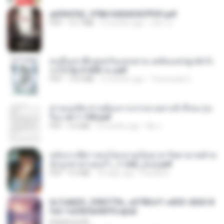
a6994762_9786160043507PDF.pdf
PDF
15.7 MB
3 months ago
อริยา ด.
คนอื่นเขาฝึกยุทธกันแทบตาย แต่ฉันแค่ปลูกผักก็เ
ก่งได้ Ep.0-600 จบ.pdf
PDF
19.0 MB
3 months ago
Theerasak G.
ท่านแม่ทัพ ท่านต้องการภรรยาอย่างข้าถึงจะรุ่งเ
รือง ch 1-100.pdf
PDF
4.4 MB
2 months ago
My J.
หลังจากพี่สาวคนโตกลายเป็นทาส รัชทายาทตำห
นักบูรพาตาแดงก่ำ_1-242_(จบ).pdf
PDF
9.3 MB
18 days ago
Pandarin
6c7c8d33_3f85779c_e3783cf1-e033-4265-8
fe2-1e23b5a9dff0.epub
littlebbear96