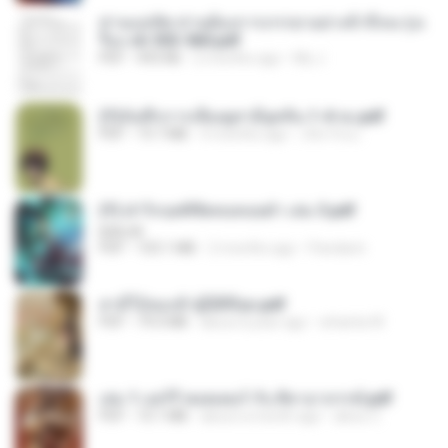
ท่านแม่ทัพ ท่านต้องการภรรยาอย่างข้าถึงจะรุ่งเ
รือง ch 553-560.pdf
PDF
493 KB
2 months ago
My J.
(Y)บันทึกการเลี้ยงดูสามียุคหิน 1-4 จบ.pdf
PDF
19.7 MB
4 months ago
เลิฟ รักนะ
(Y) ฝ่าวิกฤตพิชิตหอคอยดำ เล่ม 3.pdf
BAILIW
PDF
103.1 MB
2 months ago
Pandarin
สามีใบ้ของข้าผู้นี้ดีที่สุด.pdf
PDF
79.0 MB
about a year ago
whanta W.
เล่ม 1 แฮร์รี่ พอตเตอร์ กับ ศิลาอาถรรพ์.pdf
PDF
10.1 MB
about a month ago
alexz Z.