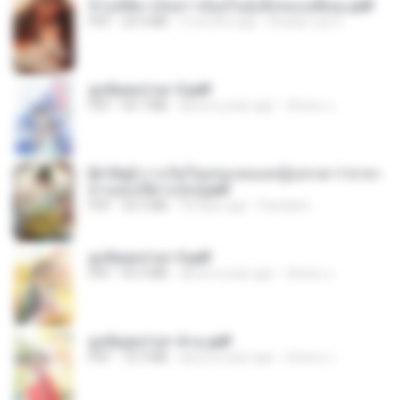
ข้ามมิติมาเป็นสาวน้อยในอุ้งมือของอดีตลุง.pdf
PDF
25.4 MB
3 months ago
Reader Lily O.
ฮูหยิuสุดป่วuฯ 2.pdf
PDF
64.7 MB
about a year ago
ณิชพน แ.
[A Chu] การเกิดใหม่ของหมอหญิงเทวดา l ชายา
ท่านอ๋องปีศาจ [จบ].pdf
PDF
35.5 MB
18 days ago
Pandarin
ฮูหยิuสุดป่วuฯ 3.pdf
PDF
65.3 MB
about a year ago
ณิชพน แ.
ฮูหยิuสุดป่วuฯ 4 จบ.pdf
PDF
72.5 MB
about a year ago
ณิชพน แ.