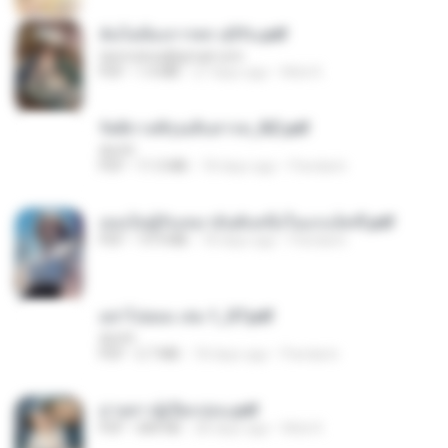
ฉันไม่ต้องการพร สุจิรัน.pdf
tanmobza@gmail.com
PDF
1.4 MB
27 days ago
Mob K.
รัตติกาลพิรุณสิบสารท_RZ.pdf
decht
PDF
11.5 MB
18 days ago
Pandarin
เธอเป็นผู้รับเหมาอันดับหนึ่งในแกแล็คซี่.pdf
PDF
19.9 MB
18 days ago
Pandarin
อย่าไปยอม เล่ม 1_ST.pdf
decht
PDF
2.7 MB
18 days ago
Pandarin
ม่ายสาวผู้เปียกปอน.pdf
PDF
684 KB
28 days ago
Mob K.