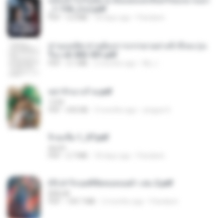
หลังเข้าไปในนิยาย ฉันแย่งแสงจันทร์ของนางเอก
_1-154_(จบ).pdf
PDF
5.6 MB
18 days ago
Pandarin
ท่านแม่ทัพ ท่านต้องการภรรยาอย่างข้าถึงจะรุ่งเ
รือง ch 502-551.pdf
PDF
3.1 MB
2 months ago
My J.
หย่ารักนางร้าย.pdf
1234
PDF
692 KB
3 months ago
yingyai S.
จิ่วฉงจื่อ 1_ST.pdf
decht
PDF
2.7 MB
18 days ago
Pandarin
(Y) ฝ่าวิกฤตพิชิตหอคอยดำ เล่ม 2.pdf
BAILIW
PDF
109.7 MB
2 months ago
Pandarin