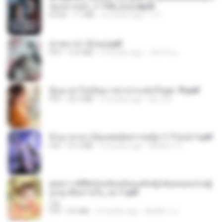
ของนางเอก_1-154_(จบ).epub
EPUB
1.1 MB
3 months ago
เจ โ.
ฆ่าหมาป่า 5 (จบ).pdf
PDF
10.4 MB
5 months ago
เลิฟ รักนะ
ย้อนเวลาไปเป็นมารดาปากแซ่บในยุค 70.pdf
PDF
26.5 MB
3 months ago
kp_fha
ข้ามเวลามาเป็นแพทย์ทหารหญิง 1-7 (จบ)-1.pdf
PDF
51.6 MB
3 months ago
พิมพ์นิภา ส.
ยุทธการพิชิตวังหลังฉบับองค์หญิงน้อยจอมป่วนผู้
ถูกญาติๆอ่านใจ_จบ-1.pdf
Lilly
PDF
8.4 MB
3 months ago
พิมพ์นิภา ส.