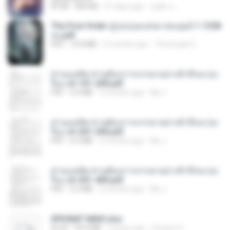
EPUB
804 KB
27 days ago
ทอฝัน ม.
The First Order สู่รุ่งอรุณแห่งมวลมนุษย์ 1-1328
จบ.pdf
PDF
72.8 MB
3 months ago
Theerasak G.
ท่านแม่ทัพ ท่านต้องการภรรยาอย่างข้าถึงจะรุ่งเ
รือง ch 101-200.pdf
PDF
5.4 MB
2 months ago
My J.
ท่านแม่ทัพ ท่านต้องการภรรยาอย่างข้าถึงจะรุ่งเ
รือง ch 201-300.pdf
PDF
6.5 MB
2 months ago
My J.
ท่านแม่ทัพ ท่านต้องการภรรยาอย่างข้าถึงจะรุ่งเ
รือง ch 301-400.pdf
PDF
5.2 MB
2 months ago
My J.
SPIUNAT MAVI.xlsx
XLSX
99.4 MB
2 years ago
Susann S.