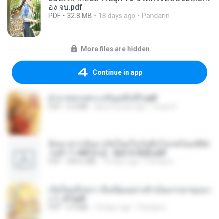
อง จบ.pdf
PDF
32.8 MB
18 days ago
Pandarin
More files are hidden
Continue in app
ฝ่าบาททรงพระเจริญหมื่นปี1.pdf
PDF
6.4 MB
about a year ago
Orasa K.
ย้อนเวลากลับมาเกิดใหม่ในวันสิ้นโลกพร้อมมิติส่
วนตัว 1-443 [จบ] - 揍趴长颈鹿.pdf
PDF
499.6 MB
18 days ago
Pandarin
เกิดใหม่อีกครา อี๋เหนียงอย่างข้าเป็นภรรยาขุนนา
ง 1_ST.pdf
PDF
4.9 MB
18 days ago
Pandarin