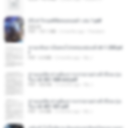
(Y) ฝ่าวิกฤตพิชิตหอคอยดำ เล่ม 1.pdf
BAILIW
PDF
101.1 MB
2 months ago
Pandarin
หวนกลับมาเป็นคนโปรดของฮ่องเต้ ch 1-200.pd
f
PDF
6.4 MB
2 months ago
My J.
ท่านแม่ทัพ ท่านต้องการภรรยาอย่างข้าถึงจะรุ่งเ
รือง ch 561-568 end.pdf
PDF
502 KB
2 months ago
My J.
ท่านแม่ทัพ ท่านต้องการภรรยาอย่างข้าถึงจะรุ่งเ
รือง ch 401-501.pdf
PDF
3.6 MB
2 months ago
My J.