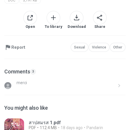
DOC
3,191 KB
Open
To library
Download
Share
Report
Sexual
Violence
Other
Comments
3
merci
You might also like
สาปสมรส 1.pdf
PDF
112.4 MB
18 days ago
Pandarin