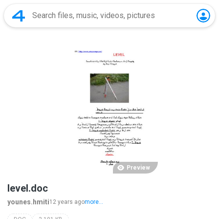
Preview
level.doc
younes.hmiti
12 years ago
more...