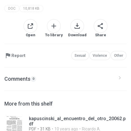
DOC
10,818 KB
Open
To library
Download
Share
Report
Sexual
Violence
Other
Comments
0
More from this shelf
kapuscinski_al_encuentro_del_otro_20062.p
df
PDF
31 KB
10 years ago
Ricardo A.