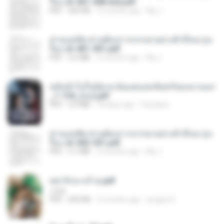
รือง ch 561-568 end.pdf
PDF
502 KB
2 months ago
My J.
ท่านแม่ทัพ ท่านต้องการภรรยาอย่างข้าถึงจะรุ่งเ
รือง ch 401-501.pdf
PDF
3.6 MB
2 months ago
My J.
หลังเข้าไปในนิยาย ฉันแย่งแสงจันทร์ของนางเอก
_1-154_(จบ).pdf
PDF
5.6 MB
18 days ago
Pandarin
ท่านแม่ทัพ ท่านต้องการภรรยาอย่างข้าถึงจะรุ่งเ
รือง ch 502-551.pdf
PDF
3.1 MB
2 months ago
My J.
หย่ารักนางร้าย.pdf
1234
PDF
692 KB
3 months ago
yingyai S.