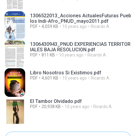
1306522013_Acciones ActualesFuturas Pueb
los Indi-Afro_PNUD_mayo2011.pdf
PDF
4,059 KB
10 years ago
Ricardo A.
1306430943_PNUD EXPERIENCIAS TERRITOR
IALES BAJA RESOLUCION.pdf
PDF
811 KB
10 years ago
Ricardo A.
Libro Nosotros Si Existimos.pdf
PDF
4,601 KB
10 years ago
Ricardo A.
El Tambor Olvidado.pdf
PDF
20,938 KB
10 years ago
Ricardo A.