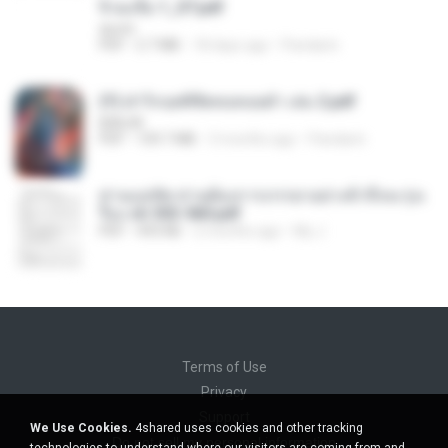
จิ่วฉงจื่อ 1_ST.pdf
decht
PDF
2.7 MB
18 days ago
Pandarin
(Y) ฝ่าวิกฤตพิชิตหอคอยดำ เล่ม 2.pdf
BAILIW
PDF
109.7 MB
3 months ago
Pandarin
ท่านแม่ทัพ ท่านต้องการภรรยาอย่างข้าถึงจะรุ่งเ
รือง ch 553-560.pdf
PDF
493 KB
2 months ago
My J.
Terms of Use
Privacy
Support
We Use Cookies.
4shared uses cookies and other tracking
Do not sell my personal information