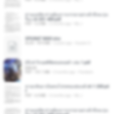
ท่านแม่ทัพ ท่านต้องการภรรยาอย่างข้าถึงจะรุ่งเ
รือง ch 301-400.pdf
PDF
5.2 MB
2 months ago
My J.
SPIUNAT MAVI.xlsx
XLSX
99.4 MB
2 years ago
Susann S.
(Y) ฝ่าวิกฤตพิชิตหอคอยดำ เล่ม 1.pdf
BAILIW
PDF
101.1 MB
3 months ago
Pandarin
หวนกลับมาเป็นคนโปรดของฮ่องเต้ ch 1-200.pd
f
PDF
6.4 MB
2 months ago
My J.
ท่านแม่ทัพ ท่านต้องการภรรยาอย่างข้าถึงจะรุ่งเ