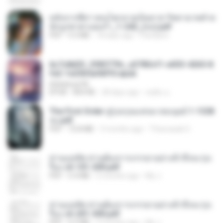
หลังจากพี่สาวคนโตกลายเป็นทาส รัชทายาทตำห
นักบูรพาตาแดงก่ำ_1-242_(จบ).pdf
PDF
9.3 MB
18 days ago
Pandarin
6c7c8d33_3f85779c_e3783cf1-e033-4265-8
fe2-1e23b5a9dff0.epub
littlebbear96
EPUB
804 KB
28 days ago
ทอฝัน ม.
The First Order สู่รุ่งอรุณแห่งมวลมนุษย์ 1-1328
จบ.pdf
PDF
72.8 MB
3 months ago
Theerasak G.
ท่านแม่ทัพ ท่านต้องการภรรยาอย่างข้าถึงจะรุ่งเ
รือง ch 101-200.pdf
PDF
5.4 MB
2 months ago
My J.
ท่านแม่ทัพ ท่านต้องการภรรยาอย่างข้าถึงจะรุ่งเ
รือง ch 201-300.pdf
PDF
6.5 MB
2 months ago
My J.