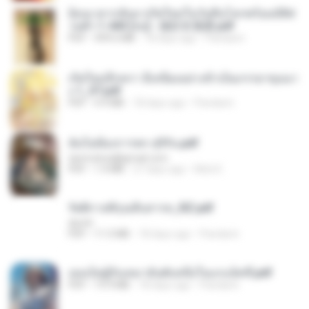
ย้อนเวลากลับมาเกิดใหม่ในวันสิ้นโลกพร้อมมิติส่
วนตัว 1-443 [จบ] - 揍趴长颈鹿.pdf
PDF
499.6 MB
18 days ago
Pandarin
เกิดใหม่อีกครา อี๋เหนียงอย่างข้าเป็นภรรยาขุนนา
ง 1_ST.pdf
PDF
4.9 MB
18 days ago
Pandarin
ฉันไม่ต้องการพร สุจิรัน.pdf
tanmobza@gmail.com
PDF
1.4 MB
27 days ago
Mob K.
รัตติกาลพิรุณสิบสารท_RZ.pdf
decht
PDF
11.5 MB
18 days ago
Pandarin
เธอเป็นผู้รับเหมาอันดับหนึ่งในแกแล็คซี่.pdf
PDF
19.9 MB
18 days ago
Pandarin