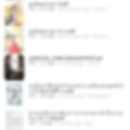
ฮูหยิuสุดป่วuฯ 3.pdf
PDF
65.3 MB
about a year ago
ณิชพน แ.
ฮูหยิuสุดป่วuฯ 4 จบ.pdf
PDF
72.5 MB
about a year ago
ณิชพน แ.
a6994762_9786160043507PDF.pdf
PDF
15.7 MB
3 months ago
อริยา ด.
คนอื่นเขาฝึกยุทธกันแทบตาย แต่ฉันแค่ปลูกผักก็เ
ก่งได้ Ep.0-600 จบ.pdf
PDF
19.0 MB
3 months ago
Theerasak G.
ท่านแม่ทัพ ท่านต้องการภรรยาอย่างข้าถึงจะรุ่งเ
รือง ch 1-100.pdf
PDF
4.4 MB
2 months ago
My J.