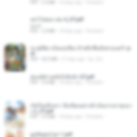
PDF
2.5 MB
18 days ago
Pandarin
อย่าไปยอม เล่ม 4_ST.pdf
decht
PDF
2.4 MB
18 days ago
Pandarin
ทะลุมิติมาเป็นแม่เลี้ยง ข้าพลิกฟื้นทั้งครอบครัว.p
df
PDF
42.5 MB
21 days ago
kp_fha
ฮ่องเต้ช่างคลั่งรักยิ่งนัก-ST.pdf
PDF
9.0 MB
18 days ago
Pandarin
เกิดใหม่อีกครา อี๋เหนียงอย่างข้าเป็นภรรยาขุนนา
ง 2_ST.pdf
PDF
4.9 MB
18 days ago
Pandarin
ฮูหยิuสุดป่วuฯ 1.pdf