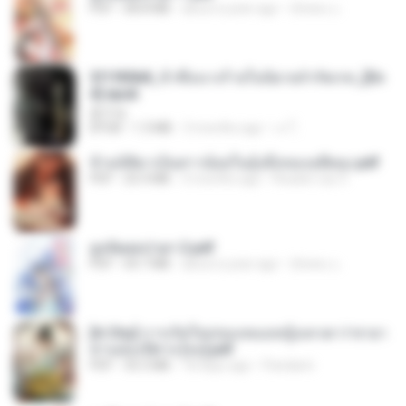
PDF
68.8 MB
about a year ago
ณิชพน แ.
3f1f85b8_ข้าคือนางร้ายในนิยายจำกัดเรท_[En
d].epub
君子生
EPUB
1.3 MB
3 months ago
เจ โ.
ข้ามมิติมาเป็นสาวน้อยในอุ้งมือของอดีตลุง.pdf
PDF
25.4 MB
3 months ago
Reader Lily O.
ฮูหยิuสุดป่วuฯ 2.pdf
PDF
64.7 MB
about a year ago
ณิชพน แ.
[A Chu] การเกิดใหม่ของหมอหญิงเทวดา l ชายา
ท่านอ๋องปีศาจ [จบ].pdf
PDF
35.5 MB
18 days ago
Pandarin