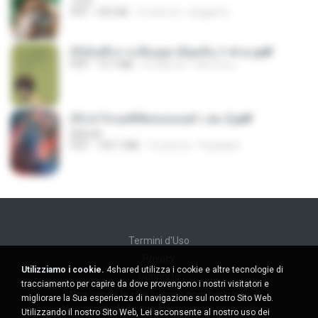
1234
PDF
692 KB
3 mesi fa
yingyai S.
(Y)บันทึกการเลี้ยงดูสามียุคหิน 1-4 จบ.pdf
PDF
19.7 MB
4 mesi fa
เลิฟ รักนะ
(Y) ฝ่าวิกฤตพิชิตหอคอยดำ เล่ม 2.pdf
BAILIW
PDF
109.7 MB
3 mesi fa
Pandarin
Termini d'Uso
Privacy
Utilizziamo i cookie.
4shared utilizza i cookie e altre tecnologie di
Supporto
tracciamento per capire da dove provengono i nostri visitatori e
Non venda le mie informazioni personali
migliorare la Sua esperienza di navigazione sul nostro Sito Web.
Non condivida le mie informazioni personali
Utilizzando il nostro Sito Web, Lei acconsente al nostro uso dei