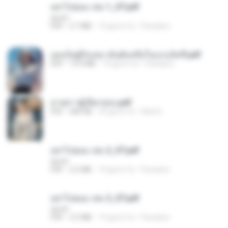
อย่าไปยอม เล่ม 1_ST.pdf
decht
PDF
2.7 MB
19 giorni fa
Pandarin
เธอเป็นผู้รับเหมาอันดับหนึ่งในแกแล็คซี่.pdf
PDF
19.9 MB
19 giorni fa
Pandarin
ม่ายสาวผู้เปียกปอน.pdf
PDF
684 KB
29 giorni fa
Mob K.
อย่าไปยอม เล่ม 2_ST.pdf
decht
PDF
2.5 MB
19 giorni fa
Pandarin
อย่าไปยอม เล่ม 3_ST.pdf
decht
PDF
2.5 MB
19 giorni fa
Pandarin