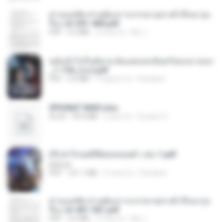
ท่านแม่ทัพ ท่านต้องการภรรยาอย่างข้าถึงจะรุ่งเ
รือง ch 301-400.pdf
PDF
5.2 MB
2 mesi fa
My J.
หลังเข้าไปในนิยาย ฉันแย่งแสงจันทร์ของนางเอก
_1-154_(จบ).pdf
PDF
5.6 MB
19 giorni fa
Pandarin
SPIUNAT MAVI.xlsx
XLSX
99.4 MB
2 anni fa
Susann S.
(Y) ฝ่าวิกฤตพิชิตหอคอยดำ เล่ม 1.pdf
BAILIW
PDF
101.1 MB
3 mesi fa
Pandarin
ท่านแม่ทัพ ท่านต้องการภรรยาอย่างข้าถึงจะรุ่งเ
รือง ch 401-501.pdf
PDF
3.6 MB
2 mesi fa
My J.