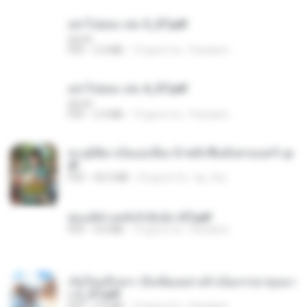
อย่าไปยอม เล่ม 5_ST.pdf
decht
PDF
2.4 MB
19 giorni fa
Pandarin
อย่าไปยอม เล่ม 4_ST.pdf
decht
PDF
2.4 MB
19 giorni fa
Pandarin
ทะลุมิติมาเป็นแม่เลี้ยง ข้าพลิกฟื้นทั้งครอบครัว.p
df
PDF
42.5 MB
22 giorni fa
kp_fha
ฮ่องเต้ช่างคลั่งรักยิ่งนัก-ST.pdf
PDF
9.0 MB
19 giorni fa
Pandarin
เกิดใหม่อีกครา อี๋เหนียงอย่างข้าเป็นภรรยาขุนนา
ง 2_ST.pdf
PDF
4.9 MB
19 giorni fa
Pandarin