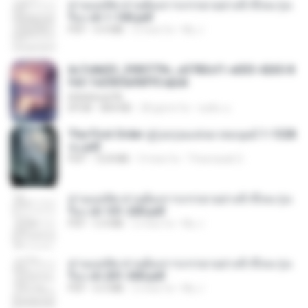
ท่านแม่ทัพ ท่านต้องการภรรยาอย่างข้าถึงจะรุ่งเ
รือง ch 1-100.pdf
PDF
4.4 MB
2 mesi fa
My J.
6c7c8d33_3f85779c_e3783cf1-e033-4265-8
fe2-1e23b5a9dff0.epub
littlebbear96
EPUB
804 KB
28 giorni fa
ทอฝัน ม.
The First Order สู่รุ่งอรุณแห่งมวลมนุษย์ 1-1328
จบ.pdf
PDF
72.8 MB
3 mesi fa
Theerasak G.
ท่านแม่ทัพ ท่านต้องการภรรยาอย่างข้าถึงจะรุ่งเ
รือง ch 101-200.pdf
PDF
5.4 MB
2 mesi fa
My J.
ท่านแม่ทัพ ท่านต้องการภรรยาอย่างข้าถึงจะรุ่งเ
รือง ch 201-300.pdf
PDF
6.5 MB
2 mesi fa
My J.