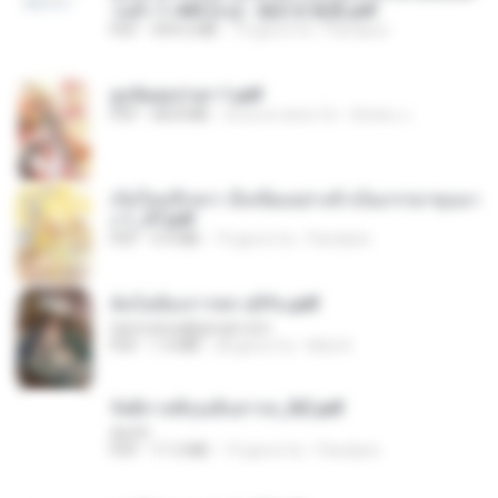
วนตัว 1-443 [จบ] - 揍趴长颈鹿.pdf
PDF
499.6 MB
19 giorni fa
Pandarin
ฮูหยิuสุดป่วuฯ 1.pdf
PDF
68.8 MB
circa un anno fa
ณิชพน แ.
เกิดใหม่อีกครา อี๋เหนียงอย่างข้าเป็นภรรยาขุนนา
ง 1_ST.pdf
PDF
4.9 MB
19 giorni fa
Pandarin
ฉันไม่ต้องการพร สุจิรัน.pdf
tanmobza@gmail.com
PDF
1.4 MB
28 giorni fa
Mob K.
รัตติกาลพิรุณสิบสารท_RZ.pdf
decht
PDF
11.5 MB
19 giorni fa
Pandarin