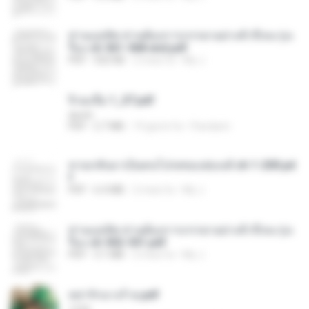
ท่านแม่ทัพ ท่านต้องการภรรยาอย่างข้าถึงจะรุ่งเ
รือง ch 561-568 end.pdf
PDF
502 KB
2 mesi fa
My J.
จิ่วฉงจื่อ 1_ST.pdf
decht
PDF
2.7 MB
19 giorni fa
Pandarin
หวนกลับมาเป็นคนโปรดของฮ่องเต้ ch 1-200.pd
f
PDF
6.4 MB
2 mesi fa
My J.
ท่านแม่ทัพ ท่านต้องการภรรยาอย่างข้าถึงจะรุ่งเ
รือง ch 502-551.pdf
PDF
3.1 MB
2 mesi fa
My J.
หย่ารักนางร้าย.pdf