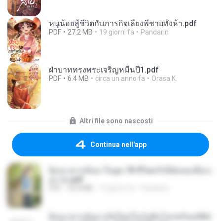
หนูน้อยสู้ชีวิตกับภารกิจเลี้ยงพี่ชายทั้งห้า.pdf
PDF
27.2 MB
19 giorni fa
Pandarin
ฝ่าบาททรงพระเจริญหมื่นปี1.pdf
PDF
6.4 MB
circa un anno fa
Orasa K.
Altri file sono nascosti
Continua nell'app
ย้อนเวลากลับมาในยุค 70 ชีวิตครั้งนี้ฉันขอเลือกเ
อง จบ.pdf
PDF
32.8 MB
19 giorni fa
Pandarin
ย้อนเวลากลับมาเกิดใหม่ในวันสิ้นโลกพร้อมมิติส่