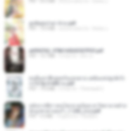
PDF
65.3 MB
circa un anno fa
ณิชพน แ.
ฮูหยิuสุดป่วuฯ 4 จบ.pdf
PDF
72.5 MB
circa un anno fa
ณิชพน แ.
a6994762_9786160043507PDF.pdf
PDF
15.7 MB
3 mesi fa
อริยา ด.
คนอื่นเขาฝึกยุทธกันแทบตาย แต่ฉันแค่ปลูกผักก็เ
ก่งได้ Ep.0-600 จบ.pdf
PDF
19.0 MB
3 mesi fa
Theerasak G.
หลังจากพี่สาวคนโตกลายเป็นทาส รัชทายาทตำห
นักบูรพาตาแดงก่ำ_1-242_(จบ).pdf
PDF
9.3 MB
19 giorni fa
Pandarin