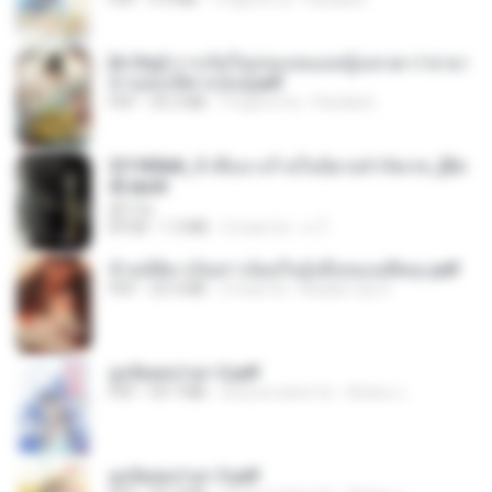
[A Chu] การเกิดใหม่ของหมอหญิงเทวดา l ชายา
ท่านอ๋องปีศาจ [จบ].pdf
PDF
35.5 MB
19 giorni fa
Pandarin
3f1f85b8_ข้าคือนางร้ายในนิยายจำกัดเรท_[En
d].epub
君子生
EPUB
1.3 MB
3 mesi fa
เจ โ.
ข้ามมิติมาเป็นสาวน้อยในอุ้งมือของอดีตลุง.pdf
PDF
25.4 MB
3 mesi fa
Reader Lily O.
ฮูหยิuสุดป่วuฯ 2.pdf
PDF
64.7 MB
circa un anno fa
ณิชพน แ.
ฮูหยิuสุดป่วuฯ 3.pdf