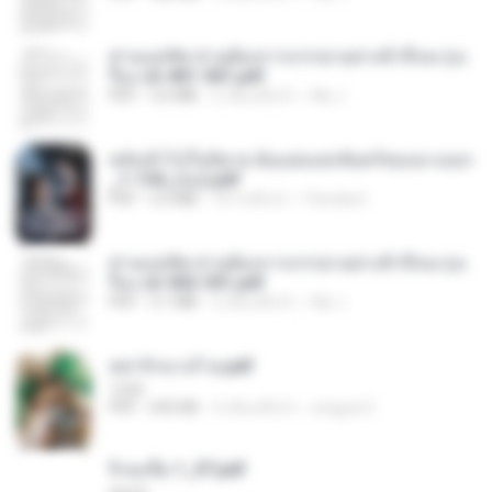
ท่านแม่ทัพ ท่านต้องการภรรยาอย่างข้าถึงจะรุ่งเ
รือง ch 401-501.pdf
PDF
3.6 MB
2 เดือนที่แล้ว
My J.
หลังเข้าไปในนิยาย ฉันแย่งแสงจันทร์ของนางเอก
_1-154_(จบ).pdf
PDF
5.6 MB
18 วันที่แล้ว
Pandarin
ท่านแม่ทัพ ท่านต้องการภรรยาอย่างข้าถึงจะรุ่งเ
รือง ch 502-551.pdf
PDF
3.1 MB
2 เดือนที่แล้ว
My J.
หย่ารักนางร้าย.pdf
1234
PDF
692 KB
3 เดือนที่แล้ว
yingyai S.
จิ่วฉงจื่อ 1_ST.pdf