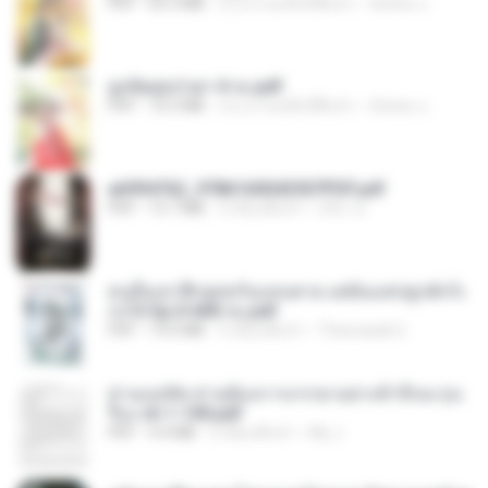
PDF
65.3 MB
ประมาณหนึ่งปีที่แล้ว
ณิชพน แ.
ฮูหยิuสุดป่วuฯ 4 จบ.pdf
PDF
72.5 MB
ประมาณหนึ่งปีที่แล้ว
ณิชพน แ.
a6994762_9786160043507PDF.pdf
PDF
15.7 MB
3 เดือนที่แล้ว
อริยา ด.
คนอื่นเขาฝึกยุทธกันแทบตาย แต่ฉันแค่ปลูกผักก็เ
ก่งได้ Ep.0-600 จบ.pdf
PDF
19.0 MB
3 เดือนที่แล้ว
Theerasak G.
ท่านแม่ทัพ ท่านต้องการภรรยาอย่างข้าถึงจะรุ่งเ
รือง ch 1-100.pdf
PDF
4.4 MB
2 เดือนที่แล้ว
My J.