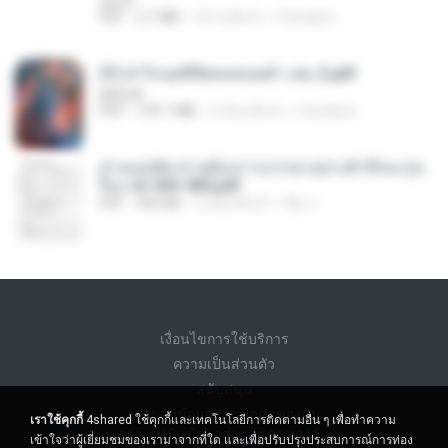
decht
PDF
2.7 MB
18 วันที่แล้ว
Pandarin
(Y) ฝ่าวิกฤตพิชิตหอคอยดำ เล่ม 2.pdf
BAILIW
PDF
109.7 MB
3 เดือนที่แล้ว
Pandarin
ท่านแม่ทัพ ท่านต้องการภรรยาอย่างข้าถึงจะรุ่งเ
รือง ch 553-560.pdf
PDF
493 KB
2 เดือนที่แล้ว
My J.
เงื่อนไขการใช้บริการ
ความเป็นส่วนตัว
สนับสนุน
อย่าขายข้อมูลส่วนบุคคลของฉัน
เราใช้คุกกี้
4shared ใช้คุกกี้และเทคโนโลยีการติดตามอื่น ๆ เพื่อทำความ
อย่าแบ่งปันข้อมูลส่วนบุคคลของฉัน
เข้าใจว่าผู้เยี่ยมชมของเรามาจากที่ใด และเพื่อปรับปรุงประสบการณ์การท่อง