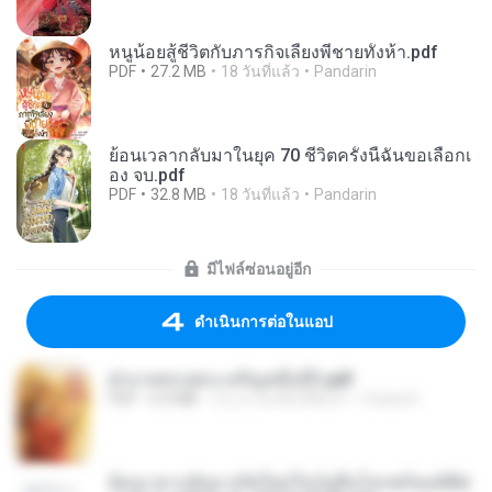
หนูน้อยสู้ชีวิตกับภารกิจเลี้ยงพี่ชายทั้งห้า.pdf
PDF
27.2 MB
18 วันที่แล้ว
Pandarin
ย้อนเวลากลับมาในยุค 70 ชีวิตครั้งนี้ฉันขอเลือกเ
อง จบ.pdf
PDF
32.8 MB
18 วันที่แล้ว
Pandarin
มีไฟล์ซ่อนอยู่อีก
ดำเนินการต่อในแอป
ฝ่าบาททรงพระเจริญหมื่นปี1.pdf
PDF
6.4 MB
ประมาณหนึ่งปีที่แล้ว
Orasa K.
ย้อนเวลากลับมาเกิดใหม่ในวันสิ้นโลกพร้อมมิติส่