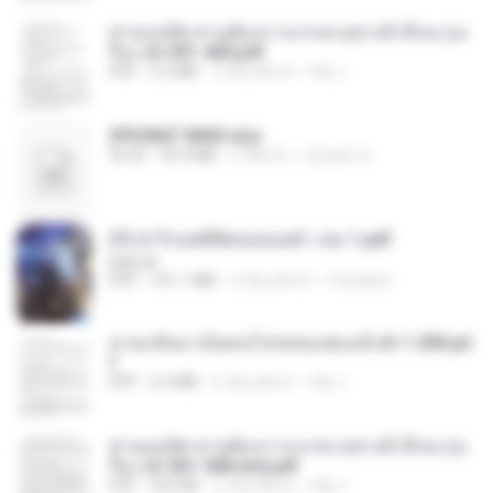
ท่านแม่ทัพ ท่านต้องการภรรยาอย่างข้าถึงจะรุ่งเ
รือง ch 301-400.pdf
PDF
5.2 MB
2 เดือนที่แล้ว
My J.
SPIUNAT MAVI.xlsx
XLSX
99.4 MB
2 ปีที่แล้ว
Susann S.
(Y) ฝ่าวิกฤตพิชิตหอคอยดำ เล่ม 1.pdf
BAILIW
PDF
101.1 MB
3 เดือนที่แล้ว
Pandarin
หวนกลับมาเป็นคนโปรดของฮ่องเต้ ch 1-200.pd
f
PDF
6.4 MB
2 เดือนที่แล้ว
My J.
ท่านแม่ทัพ ท่านต้องการภรรยาอย่างข้าถึงจะรุ่งเ
รือง ch 561-568 end.pdf
PDF
502 KB
2 เดือนที่แล้ว
My J.