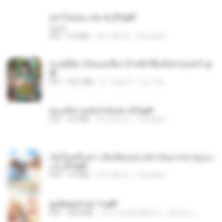
อย่าไปยอม เล่ม 4_ST.pdf
decht
PDF
2.4 MB
18 วันที่แล้ว
Pandarin
ทะลุมิติมาเป็นแม่เลี้ยง ข้าพลิกฟื้นทั้งครอบครัว.p
df
PDF
42.5 MB
21 วันที่แล้ว
kp_fha
ฮ่องเต้ช่างคลั่งรักยิ่งนัก-ST.pdf
PDF
9.0 MB
18 วันที่แล้ว
Pandarin
เกิดใหม่อีกครา อี๋เหนียงอย่างข้าเป็นภรรยาขุนนา
ง 2_ST.pdf
PDF
4.9 MB
18 วันที่แล้ว
Pandarin
ฮูหยิuสุดป่วuฯ 1.pdf
PDF
68.8 MB
ประมาณหนึ่งปีที่แล้ว
ณิชพน แ.