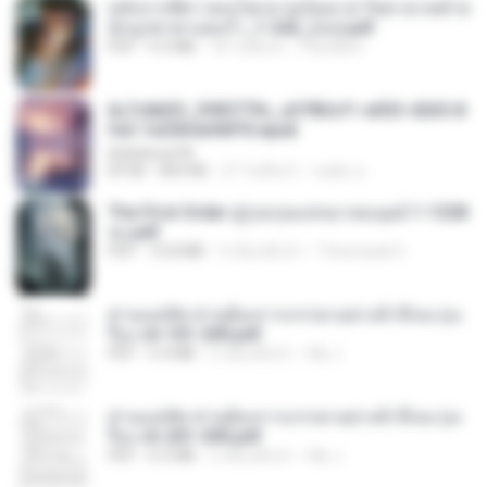
หลังจากพี่สาวคนโตกลายเป็นทาส รัชทายาทตำห
นักบูรพาตาแดงก่ำ_1-242_(จบ).pdf
PDF
9.3 MB
18 วันที่แล้ว
Pandarin
6c7c8d33_3f85779c_e3783cf1-e033-4265-8
fe2-1e23b5a9dff0.epub
littlebbear96
EPUB
804 KB
27 วันที่แล้ว
ทอฝัน ม.
The First Order สู่รุ่งอรุณแห่งมวลมนุษย์ 1-1328
จบ.pdf
PDF
72.8 MB
3 เดือนที่แล้ว
Theerasak G.
ท่านแม่ทัพ ท่านต้องการภรรยาอย่างข้าถึงจะรุ่งเ
รือง ch 101-200.pdf
PDF
5.4 MB
2 เดือนที่แล้ว
My J.
ท่านแม่ทัพ ท่านต้องการภรรยาอย่างข้าถึงจะรุ่งเ
รือง ch 201-300.pdf
PDF
6.5 MB
2 เดือนที่แล้ว
My J.