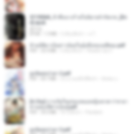
3f1f85b8_ข้าคือนางร้ายในนิยายจำกัดเรท_[En
d].epub
君子生
EPUB
1.3 MB
3 เดือนที่แล้ว
เจ โ.
ข้ามมิติมาเป็นสาวน้อยในอุ้งมือของอดีตลุง.pdf
PDF
25.4 MB
3 เดือนที่แล้ว
Reader Lily O.
ฮูหยิuสุดป่วuฯ 2.pdf
PDF
64.7 MB
ประมาณหนึ่งปีที่แล้ว
ณิชพน แ.
[A Chu] การเกิดใหม่ของหมอหญิงเทวดา l ชายา
ท่านอ๋องปีศาจ [จบ].pdf
PDF
35.5 MB
18 วันที่แล้ว
Pandarin
ฮูหยิuสุดป่วuฯ 3.pdf