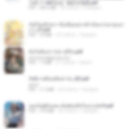
วนตัว 1-443 [จบ] - 揍趴长颈鹿.pdf
PDF
499.6 MB
18 วันที่แล้ว
Pandarin
เกิดใหม่อีกครา อี๋เหนียงอย่างข้าเป็นภรรยาขุนนา
ง 1_ST.pdf
PDF
4.9 MB
18 วันที่แล้ว
Pandarin
ฉันไม่ต้องการพร สุจิรัน.pdf
tanmobza@gmail.com
PDF
1.4 MB
27 วันที่แล้ว
Mob K.
รัตติกาลพิรุณสิบสารท_RZ.pdf
decht
PDF
11.5 MB
18 วันที่แล้ว
Pandarin
เธอเป็นผู้รับเหมาอันดับหนึ่งในแกแล็คซี่.pdf
PDF
19.9 MB
18 วันที่แล้ว
Pandarin